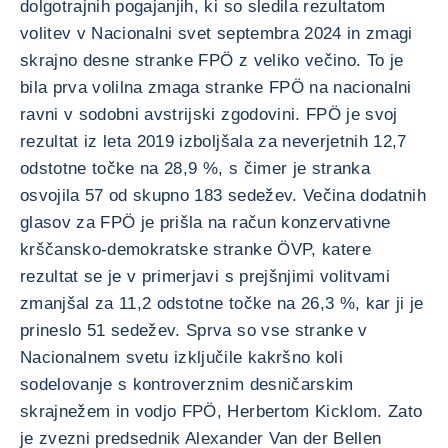
dolgotrajnih pogajanjih, ki so sledila rezultatom
volitev v Nacionalni svet septembra 2024 in zmagi
skrajno desne stranke FPÖ z veliko večino. To je
bila prva volilna zmaga stranke FPÖ na nacionalni
ravni v sodobni avstrijski zgodovini. FPÖ je svoj
rezultat iz leta 2019 izboljšala za neverjetnih 12,7
odstotne točke na 28,9 %, s čimer je stranka
osvojila 57 od skupno 183 sedežev. Večina dodatnih
glasov za FPÖ je prišla na račun konzervativne
krščansko-demokratske stranke ÖVP, katere
rezultat se je v primerjavi s prejšnjimi volitvami
zmanjšal za 11,2 odstotne točke na 26,3 %, kar ji je
prineslo 51 sedežev. Sprva so vse stranke v
Nacionalnem svetu izključile kakršno koli
sodelovanje s kontroverznim desničarskim
skrajnežem in vodjo FPÖ, Herbertom Kicklom. Zato
je zvezni predsednik Alexander Van der Bellen