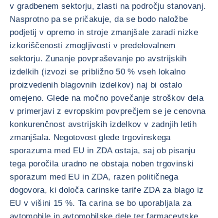
v gradbenem sektorju, zlasti na področju stanovanj.
Nasprotno pa se pričakuje, da se bodo naložbe
podjetij v opremo in stroje zmanjšale zaradi nizke
izkoriščenosti zmogljivosti v predelovalnem
sektorju. Zunanje povpraševanje po avstrijskih
izdelkih (izvozi se približno 50 % vseh lokalno
proizvedenih blagovnih izdelkov) naj bi ostalo
omejeno. Glede na močno povečanje stroškov dela
v primerjavi z evropskim povprečjem se je cenovna
konkurenčnost avstrijskih izdelkov v zadnjih letih
zmanjšala. Negotovost glede trgovinskega
sporazuma med EU in ZDA ostaja, saj ob pisanju
tega poročila uradno ne obstaja noben trgovinski
sporazum med EU in ZDA, razen političnega
dogovora, ki določa carinske tarife ZDA za blago iz
EU v višini 15 %. Ta carina se bo uporabljala za
avtomobile in avtomobilske dele ter farmacevtske