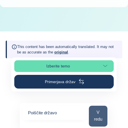
This content has been automatically translated. It may not
be as accurate as the
original
.
Izberite temo
Izberite poglavje strani
Primerjava držav
Poiščite državo
V
Poiščite državo
redu
0
suggestions