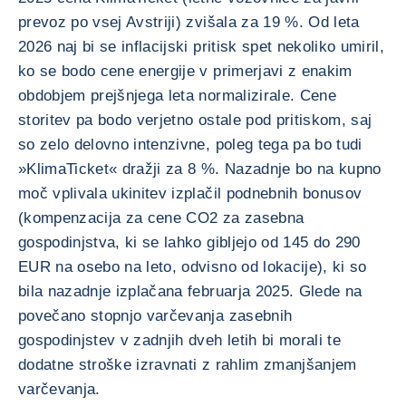
prevoz po vsej Avstriji) zvišala za 19 %. Od leta
2026 naj bi se inflacijski pritisk spet nekoliko umiril,
ko se bodo cene energije v primerjavi z enakim
obdobjem prejšnjega leta normalizirale. Cene
storitev pa bodo verjetno ostale pod pritiskom, saj
so zelo delovno intenzivne, poleg tega pa bo tudi
»KlimaTicket« dražji za 8 %. Nazadnje bo na kupno
moč vplivala ukinitev izplačil podnebnih bonusov
(kompenzacija za cene CO2 za zasebna
gospodinjstva, ki se lahko gibljejo od 145 do 290
EUR na osebo na leto, odvisno od lokacije), ki so
bila nazadnje izplačana februarja 2025. Glede na
povečano stopnjo varčevanja zasebnih
gospodinjstev v zadnjih dveh letih bi morali te
dodatne stroške izravnati z rahlim zmanjšanjem
varčevanja.