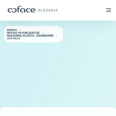
Pojdi na vsebino
Domov
Me
COFACE - ZAČETNA STRAN
SLOVENIA
DOMOV
NOVICE IN PUBLIKACIJE
NADZORNA PLOŠČA - DASHBOARD
AVSTRIJA