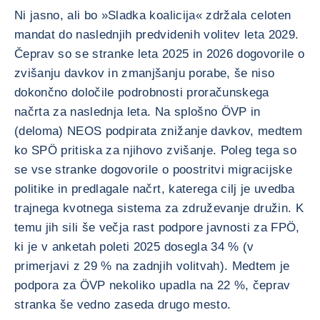
Ni jasno, ali bo »Sladka koalicija« zdržala celoten
mandat do naslednjih predvidenih volitev leta 2029.
Čeprav so se stranke leta 2025 in 2026 dogovorile o
zvišanju davkov in zmanjšanju porabe, še niso
dokončno določile podrobnosti proračunskega
načrta za naslednja leta. Na splošno ÖVP in
(deloma) NEOS podpirata znižanje davkov, medtem
ko SPÖ pritiska za njihovo zvišanje. Poleg tega so
se vse stranke dogovorile o poostritvi migracijske
politike in predlagale načrt, katerega cilj je uvedba
trajnega kvotnega sistema za združevanje družin. K
temu jih sili še večja rast podpore javnosti za FPÖ,
ki je v anketah poleti 2025 dosegla 34 % (v
primerjavi z 29 % na zadnjih volitvah). Medtem je
podpora za ÖVP nekoliko upadla na 22 %, čeprav
stranka še vedno zaseda drugo mesto.