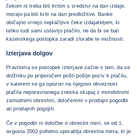
čekom ni treba biti kritim s sredstvi na dan izdaje,
morajo pa biti kriti na dan predložitve. Banke
običajno vrnejo neplačljive čeke izdajateljem, ki
lahko tudi sami ustavijo plačilo, ne da bi se bali
kazenskega postopka zaradi zlorabe te možnosti.
Izterjava dolgov
Praviloma se postopek izterjave začne s tem, da se
dolžniku po priporočeni pošti pošlje poziv k plačilu,
v katerem se ga opozori na njegovo obveznost
plačila neporavnanega zneska skupaj z morebitnimi
zamudnimi obrestmi, določenimi v prodajni pogodbi
ali prodajnih pogojih.
Če v pogodbi ni določbe o obrestni meri, se od 1.
avgusta 2002 polletno uporablja obrestna mera, ki je