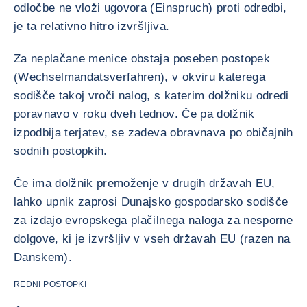
odločbe ne vloži ugovora (Einspruch) proti odredbi,
je ta relativno hitro izvršljiva.
Za neplačane menice obstaja poseben postopek
(Wechselmandatsverfahren), v okviru katerega
sodišče takoj vroči nalog, s katerim dolžniku odredi
poravnavo v roku dveh tednov. Če pa dolžnik
izpodbija terjatev, se zadeva obravnava po običajnih
sodnih postopkih.
Če ima dolžnik premoženje v drugih državah EU,
lahko upnik zaprosi Dunajsko gospodarsko sodišče
za izdajo evropskega plačilnega naloga za nesporne
dolgove, ki je izvršljiv v vseh državah EU (razen na
Danskem).
REDNI POSTOPKI