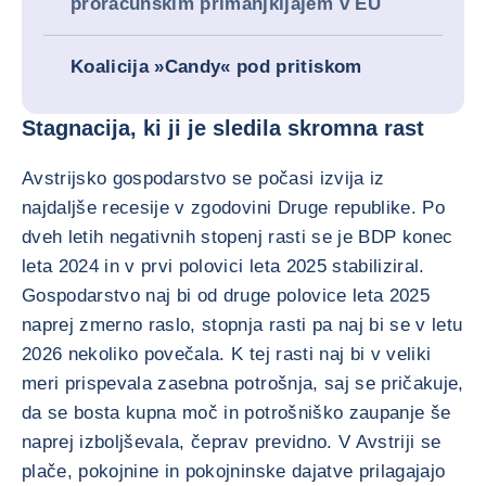
proračunskim primanjkljajem v EU
Koalicija »Candy« pod pritiskom
Stagnacija, ki ji je sledila skromna rast
Avstrijsko gospodarstvo se počasi izvija iz
najdaljše recesije v zgodovini Druge republike. Po
dveh letih negativnih stopenj rasti se je BDP konec
leta 2024 in v prvi polovici leta 2025 stabiliziral.
Gospodarstvo naj bi od druge polovice leta 2025
naprej zmerno raslo, stopnja rasti pa naj bi se v letu
2026 nekoliko povečala. K tej rasti naj bi v veliki
meri prispevala zasebna potrošnja, saj se pričakuje,
da se bosta kupna moč in potrošniško zaupanje še
naprej izboljševala, čeprav previdno. V Avstriji se
plače, pokojnine in pokojninske dajatve prilagajajo