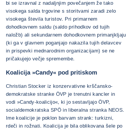
bi se izravnal z nadaljnjim povečanjem že tako
visokega salda trgovine s storitvami zaradi zelo
visokega števila turistov. Pri primarnem
dohodkovnem saldu (saldo prihodkov od tujih
naložb) ali sekundarnem dohodkovnem primanjkljaju
(ki ga v glavnem poganjajo nakazila tujih delavcev
in prispevki mednarodnim organizacijam) se ne
pričakujejo večje spremembe.
Koalicija »Candy« pod pritiskom
Christian Stocker iz konzervativne krščansko-
demokratske stranke ÖVP je trenutni kancler in
vodi »Candy-koalicijo«, ki jo sestavljajo ÖVP,
socialdemokratska SPÖ in liberalna stranka NEOS.
Ime koalicije je poklon barvam strank: turkizni,
rdeči in rožnati. Koalicija je bila oblikovana šele po