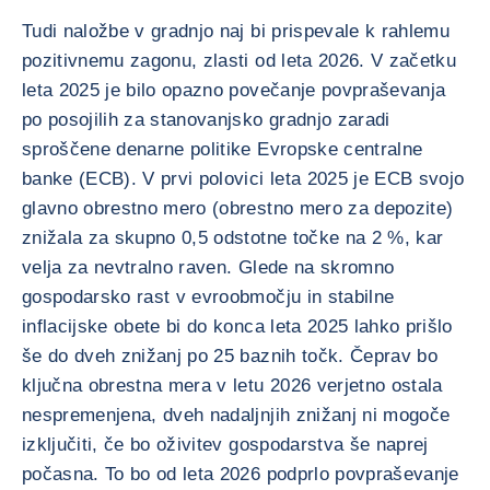
Tudi naložbe v gradnjo naj bi prispevale k rahlemu
pozitivnemu zagonu, zlasti od leta 2026. V začetku
leta 2025 je bilo opazno povečanje povpraševanja
po posojilih za stanovanjsko gradnjo zaradi
sproščene denarne politike Evropske centralne
banke (ECB). V prvi polovici leta 2025 je ECB svojo
glavno obrestno mero (obrestno mero za depozite)
znižala za skupno 0,5 odstotne točke na 2 %, kar
velja za nevtralno raven. Glede na skromno
gospodarsko rast v evroobmočju in stabilne
inflacijske obete bi do konca leta 2025 lahko prišlo
še do dveh znižanj po 25 baznih točk. Čeprav bo
ključna obrestna mera v letu 2026 verjetno ostala
nespremenjena, dveh nadaljnjih znižanj ni mogoče
izključiti, če bo oživitev gospodarstva še naprej
počasna. To bo od leta 2026 podprlo povpraševanje