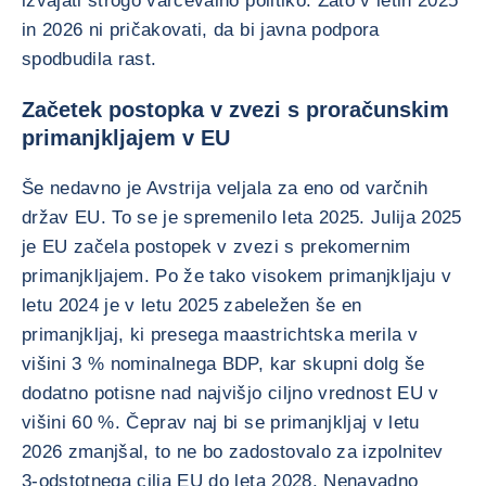
izvajati strogo varčevalno politiko. Zato v letih 2025
in 2026 ni pričakovati, da bi javna podpora
spodbudila rast.
Začetek postopka v zvezi s proračunskim
primanjkljajem v EU
Še nedavno je Avstrija veljala za eno od varčnih
držav EU. To se je spremenilo leta 2025. Julija 2025
je EU začela postopek v zvezi s prekomernim
primanjkljajem. Po že tako visokem primanjkljaju v
letu 2024 je v letu 2025 zabeležen še en
primanjkljaj, ki presega maastrichtska merila v
višini 3 % nominalnega BDP, kar skupni dolg še
dodatno potisne nad najvišjo ciljno vrednost EU v
višini 60 %. Čeprav naj bi se primanjkljaj v letu
2026 zmanjšal, to ne bo zadostovalo za izpolnitev
3-odstotnega cilja EU do leta 2028. Nenavadno