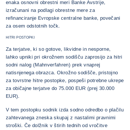
enaka osnovni obrestni meri Banke Avstrije,
izračunani na podlagi obrestne mere za
refinanciranje Evropske centralne banke, povečani
za osem odstotnih točk.
HITRI POSTOPKI
Za terjatve, ki so gotove, likvidne in nesporne,
lahko upniki pri okrožnem sodišču zaprosijo za hitri
sodni nalog (Mahnverfahren) prek vnaprej
natisnjenega obrazca. Okrožno sodišče, pristojno
za tovrstne hitre postopke, pospeši potrebne ukrepe
za običajne terjatve do 75.000 EUR (prej 30.000
EUR).
V tem postopku sodnik izda sodno odredbo o plačilu
zahtevanega zneska skupaj z nastalimi pravnimi
stroški. Če dolžnik v štirih tednih od vročitve