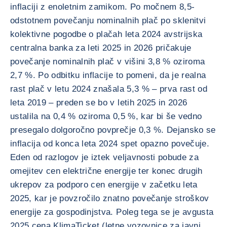
inflaciji z enoletnim zamikom. Po močnem 8,5-
odstotnem povečanju nominalnih plač po sklenitvi
kolektivne pogodbe o plačah leta 2024 avstrijska
centralna banka za leti 2025 in 2026 pričakuje
povečanje nominalnih plač v višini 3,8 % oziroma
2,7 %. Po odbitku inflacije to pomeni, da je realna
rast plač v letu 2024 znašala 5,3 % – prva rast od
leta 2019 – preden se bo v letih 2025 in 2026
ustalila na 0,4 % oziroma 0,5 %, kar bi še vedno
presegalo dolgoročno povprečje 0,3 %. Dejansko se
inflacija od konca leta 2024 spet opazno povečuje.
Eden od razlogov je iztek veljavnosti pobude za
omejitev cen električne energije ter konec drugih
ukrepov za podporo cen energije v začetku leta
2025, kar je povzročilo znatno povečanje stroškov
energije za gospodinjstva. Poleg tega se je avgusta
2025 cena KlimaTicket (letne vozovnice za javni