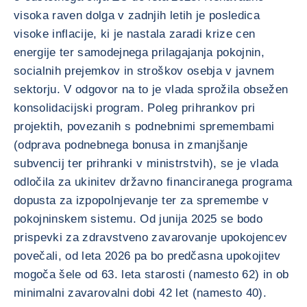
visoka raven dolga v zadnjih letih je posledica
visoke inflacije, ki je nastala zaradi krize cen
energije ter samodejnega prilagajanja pokojnin,
socialnih prejemkov in stroškov osebja v javnem
sektorju. V odgovor na to je vlada sprožila obsežen
konsolidacijski program. Poleg prihrankov pri
projektih, povezanih s podnebnimi spremembami
(odprava podnebnega bonusa in zmanjšanje
subvencij ter prihranki v ministrstvih), se je vlada
odločila za ukinitev državno financiranega programa
dopusta za izpopolnjevanje ter za spremembe v
pokojninskem sistemu. Od junija 2025 se bodo
prispevki za zdravstveno zavarovanje upokojencev
povečali, od leta 2026 pa bo predčasna upokojitev
mogoča šele od 63. leta starosti (namesto 62) in ob
minimalni zavarovalni dobi 42 let (namesto 40).