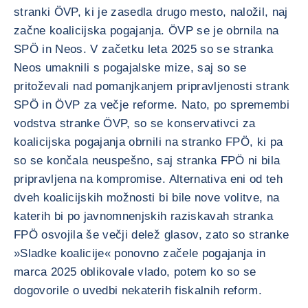
stranki ÖVP, ki je zasedla drugo mesto, naložil, naj
začne koalicijska pogajanja. ÖVP se je obrnila na
SPÖ in Neos. V začetku leta 2025 so se stranka
Neos umaknili s pogajalske mize, saj so se
pritoževali nad pomanjkanjem pripravljenosti strank
SPÖ in ÖVP za večje reforme. Nato, po spremembi
vodstva stranke ÖVP, so se konservativci za
koalicijska pogajanja obrnili na stranko FPÖ, ki pa
so se končala neuspešno, saj stranka FPÖ ni bila
pripravljena na kompromise. Alternativa eni od teh
dveh koalicijskih možnosti bi bile nove volitve, na
katerih bi po javnomnenjskih raziskavah stranka
FPÖ osvojila še večji delež glasov, zato so stranke
»Sladke koalicije« ponovno začele pogajanja in
marca 2025 oblikovale vlado, potem ko so se
dogovorile o uvedbi nekaterih fiskalnih reform.