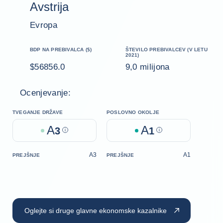
Avstrija
Evropa
BDP NA PREBIVALCA ($)
ŠTEVILO PREBIVALCEV (V LETU
2021)
$56856.0
9,0 milijona
Ocenjevanje:
TVEGANJE DRŽAVE
POSLOVNO OKOLJE
A
A
3
Help
1
Help
A3
A1
PREJŠNJE
PREJŠNJE
Oglejte si druge glavne ekonomske kazalnike