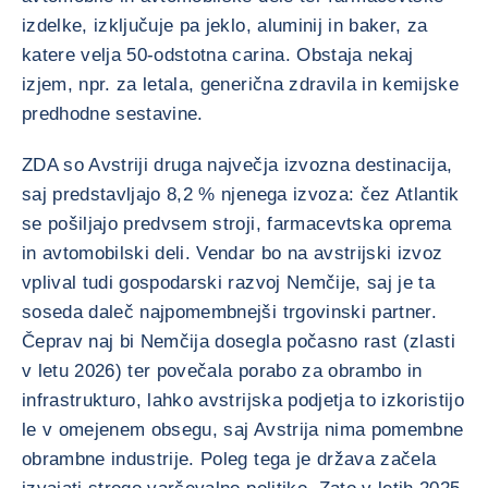
izdelke, izključuje pa jeklo, aluminij in baker, za
katere velja 50-odstotna carina. Obstaja nekaj
izjem, npr. za letala, generična zdravila in kemijske
predhodne sestavine.
ZDA so Avstriji druga največja izvozna destinacija,
saj predstavljajo 8,2 % njenega izvoza: čez Atlantik
se pošiljajo predvsem stroji, farmacevtska oprema
in avtomobilski deli. Vendar bo na avstrijski izvoz
vplival tudi gospodarski razvoj Nemčije, saj je ta
soseda daleč najpomembnejši trgovinski partner.
Čeprav naj bi Nemčija dosegla počasno rast (zlasti
v letu 2026) ter povečala porabo za obrambo in
infrastrukturo, lahko avstrijska podjetja to izkoristijo
le v omejenem obsegu, saj Avstrija nima pomembne
obrambne industrije. Poleg tega je država začela