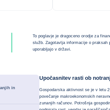
To poglavje je dragoceno orodje za finanč
služb. Zagotavlja informacije o praksah p
uporabljajo v državi.
Upočasnitev rasti ob notranj
anjih in
Gospodarska aktivnost se je v letu 
povečanje makroekonomskih neravno
zunanjih računov. Potrošnja gospodi
podpirala rast, vendar je naraščajoča