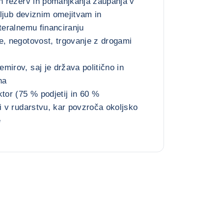
ih rezerv in pomanjkanja zaupanja v
 kljub deviznim omejitvam in
teralnemu financiranju
e, negotovost, trgovanje z drogami
mirov, saj je država politično in
na
ktor (75 % podjetij in 60 %
ti v rudarstvu, kar povzroča okoljsko
e