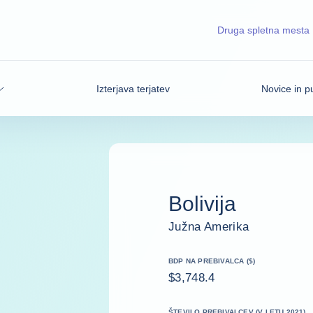
Druga spletna mesta
Izterjava terjatev
Novice in pu
Bolivija
Južna Amerika
BDP NA PREBIVALCA ($)
$3,748.4
ŠTEVILO PREBIVALCEV (V LETU 2021)