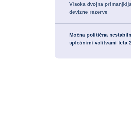
Visoka dvojna primanjklja
devizne rezerve
Močna politična nestabil
splošnimi volitvami leta 