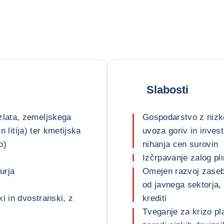
Slabosti
lata, zemeljskega
Gospodarstvo z nizko
n litija) ter kmetijska
uvoza goriv in invest
o)
nihanja cen surovin
Izčrpavanje zalog pl
urja
Omejen razvoj zaseb
od javnega sektorja,
i in dvostranski, z
krediti
Tveganje za krizo pla