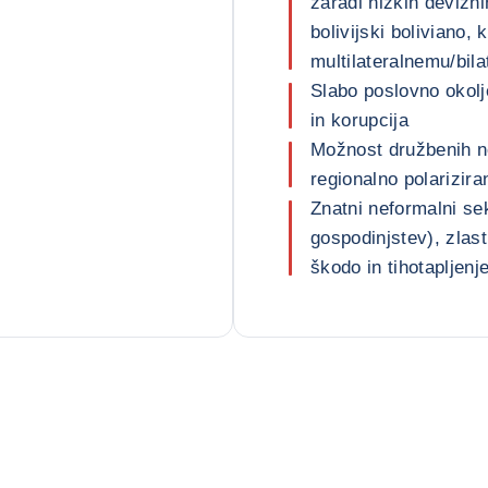
zaradi nizkih devizn
bolivijski boliviano,
multilateralnemu/bila
Slabo poslovno okolj
in korupcija
Možnost družbenih ne
regionalno polarizira
Znatni neformalni se
gospodinjstev), zlas
škodo in tihotapljenj