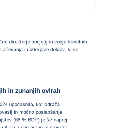
ne direktorje podjetij in vodje kreditnih
lačevanja in izterjave dolgov, ki se
ih in zunanjih ovirah
2024 upočasnila, kar odraža
vesij in močno poslabšanje
njstev (68 % BDP) je še naprej
 inflacija cen hrane in prevoza