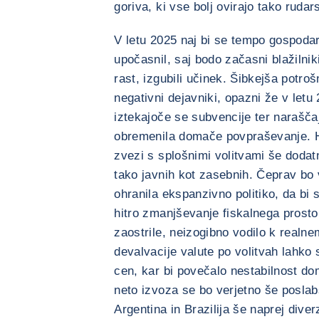
goriva, ki vse bolj ovirajo tako ruda
V letu 2025 naj bi se tempo gospoda
upočasnil, saj bodo začasni blažilniki
rast, izgubili učinek. Šibkejša potro
negativni dejavniki, opazni že v letu 
iztekajoče se subvencije ter narašč
obremenila domače povpraševanje. Hk
zvezi s splošnimi volitvami še dodat
tako javnih kot zasebnih. Čeprav bo v
ohranila ekspanzivno politiko, da bi 
hitro zmanjševanje fiskalnega prosto
zaostrile, neizogibno vodilo k realn
devalvacije valute po volitvah lahko s
cen, kar bi povečalo nestabilnost d
neto izvoza se bo verjetno še poslabša
Argentina in Brazilija še naprej diver