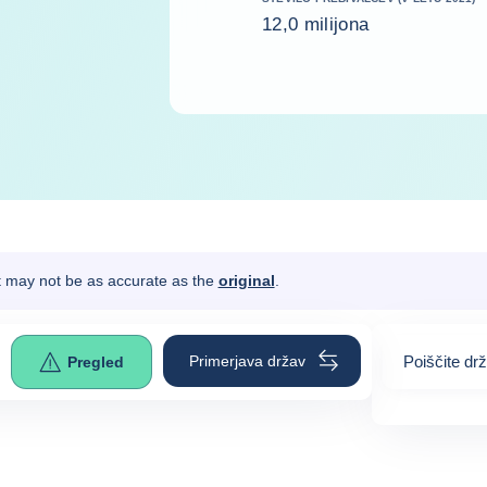
12,0 milijona
It may not be as accurate as the
original
.
Primerjava držav
Poiščite dr
Pregled
0
suggestio