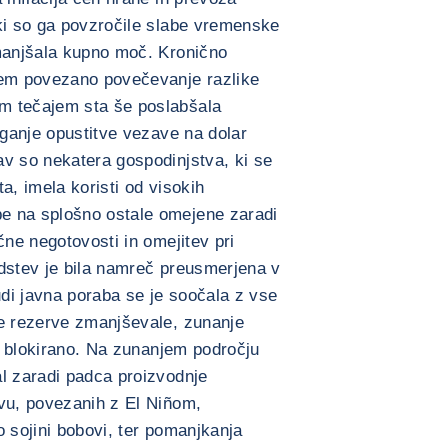
 ki so ga povzročile slabe vremenske
zmanjšala kupno moč. Kronično
tem povezano povečevanje razlike
m tečajem sta še poslabšala
eganje opustitve vezave na dolar
av so nekatera gospodinjstva, ki se
a, imela koristi od visokih
e na splošno ostale omejene zaradi
čne negotovosti in omejitev pri
edstev je bila namreč preusmerjena v
udi javna poraba se je soočala z vse
ne rezerve zmanjševale, zunanje
ri blokirano. Na zunanjem področju
l zaradi padca proizvodnje
tvu, povezanih z El Niñom,
o sojini bobovi, ter pomanjkanja