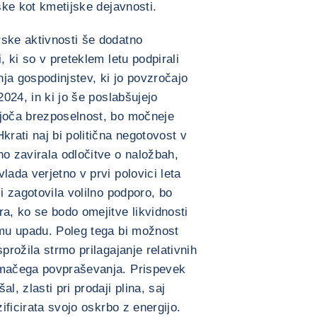
rske kot kmetijske dejavnosti.
rske aktivnosti še dodatno
, ki so v preteklem letu podpirali
šnja gospodinjstev, ki jo povzročajo
2024, in ki jo še poslabšujejo
ajoča brezposelnost, bo močneje
rati naj bi politična negotovost v
no zavirala odločitve o naložbah,
lada verjetno v prvi polovici leta
si zagotovila volilno podporo, bo
ra, ko se bodo omejitve likvidnosti
emu upadu. Poleg tega bi možnost
prožila strmo prilagajanje relativnih
omačega povpraševanja. Prispevek
l, zlasti pri prodaji plina, saj
zificirata svojo oskrbo z energijo.