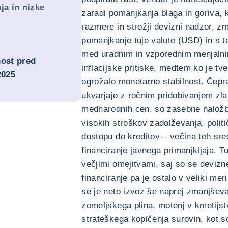
ja in nizke
zaradi pomanjkanja blaga in goriva,
razmere in strožji devizni nadzor, 
pomanjkanje tuje valute (USD) in s 
med uradnim in vzporednim menjalni
nost pred
inflacijske pritiske, medtem ko je tv
2025
ogrožalo monetarno stabilnost. Čepr
ukvarjajo z ročnim pridobivanjem zlat
mednarodnih cen, so zasebne naložb
visokih stroškov zadolževanja, politi
dostopu do kreditov – večina teh sr
financiranje javnega primanjkljaja. T
večjimi omejitvami, saj so se deviz
financiranje pa je ostalo v veliki me
se je neto izvoz še naprej zmanjševa
zemeljskega plina, motenj v kmetijs
strateškega kopičenja surovin, kot s