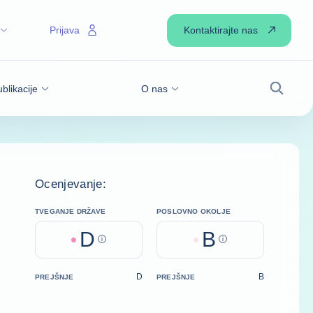
Kontaktirajte nas
Prijava
blikacije
O nas
Iskanje
Ocenjevanje:
TVEGANJE DRŽAVE
POSLOVNO OKOLJE
D
B
Help
Help
D
B
PREJŠNJE
PREJŠNJE