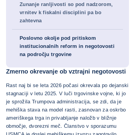
Zunanje ranljivosti so pod nadzorom,
vrnitev k fiskalni disciplini pa bo
zahtevna
Poslovno okolje pod pritiskom
institucionalnih reform in negotovosti
na področju trgovine
Zmerno okrevanje ob vztrajni negotovosti
Rast naj bi se leta 2026 počasi okrevala po dejanski
stagnaciji v letu 2025. V luči trgovinske vojne, ki jo
je sprožila Trumpova administracija, se zdi, da je
mehiška stava na model rasti, zasnovan za oskrbo
ameriškega trga in privabljanje naložb v bližnje
območje, dvorezni meč. Članstvo v sporazumu
USMCA je doslej mehiškemu izvozu zagotovilo