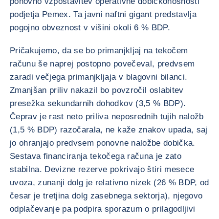
ponovno vzpostavitev operativne dobičkonosnosti
podjetja Pemex. Ta javni naftni gigant predstavlja
pogojno obveznost v višini okoli 6 % BDP.
Pričakujemo, da se bo primanjkljaj na tekočem
računu še naprej postopno povečeval, predvsem
zaradi večjega primanjkljaja v blagovni bilanci.
Zmanjšan priliv nakazil bo povzročil oslabitev
presežka sekundarnih dohodkov (3,5 % BDP).
Čeprav je rast neto priliva neposrednih tujih naložb
(1,5 % BDP) razočarala, ne kaže znakov upada, saj
jo ohranjajo predvsem ponovne naložbe dobička.
Sestava financiranja tekočega računa je zato
stabilna. Devizne rezerve pokrivajo štiri mesece
uvoza, zunanji dolg je relativno nizek (26 % BDP, od
česar je tretjina dolg zasebnega sektorja), njegovo
odplačevanje pa podpira sporazum o prilagodljivi