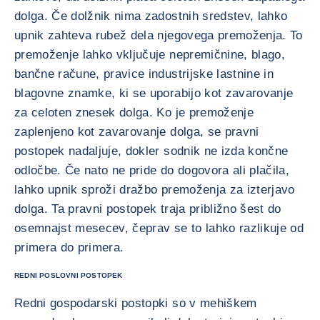
dolga. Če dolžnik nima zadostnih sredstev, lahko
upnik zahteva rubež dela njegovega premoženja. To
premoženje lahko vključuje nepremičnine, blago,
bančne račune, pravice industrijske lastnine in
blagovne znamke, ki se uporabijo kot zavarovanje
za celoten znesek dolga. Ko je premoženje
zaplenjeno kot zavarovanje dolga, se pravni
postopek nadaljuje, dokler sodnik ne izda končne
odločbe. Če nato ne pride do dogovora ali plačila,
lahko upnik sproži dražbo premoženja za izterjavo
dolga. Ta pravni postopek traja približno šest do
osemnajst mesecev, čeprav se to lahko razlikuje od
primera do primera.
REDNI POSLOVNI POSTOPEK
Redni gospodarski postopki so v mehiškem