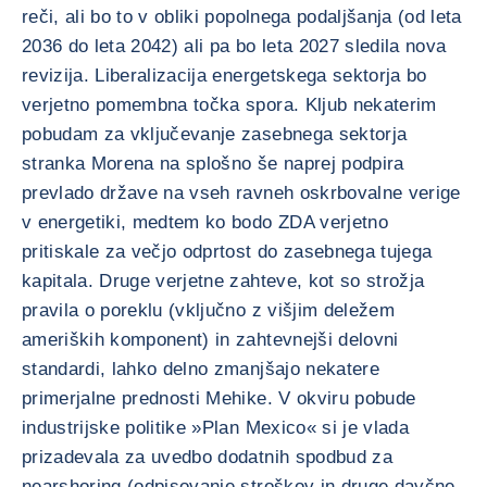
reči, ali bo to v obliki popolnega podaljšanja (od leta
2036 do leta 2042) ali pa bo leta 2027 sledila nova
revizija. Liberalizacija energetskega sektorja bo
verjetno pomembna točka spora. Kljub nekaterim
pobudam za vključevanje zasebnega sektorja
stranka Morena na splošno še naprej podpira
prevlado države na vseh ravneh oskrbovalne verige
v energetiki, medtem ko bodo ZDA verjetno
pritiskale za večjo odprtost do zasebnega tujega
kapitala. Druge verjetne zahteve, kot so strožja
pravila o poreklu (vključno z višjim deležem
ameriških komponent) in zahtevnejši delovni
standardi, lahko delno zmanjšajo nekatere
primerjalne prednosti Mehike. V okviru pobude
industrijske politike »Plan Mexico« si je vlada
prizadevala za uvedbo dodatnih spodbud za
nearshoring (odpisovanje stroškov in druge davčne