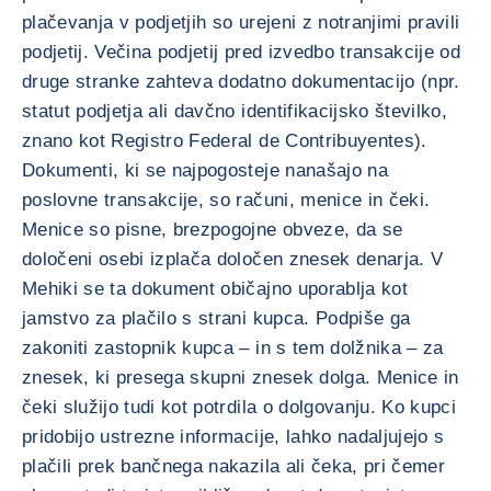
plačevanja v podjetjih so urejeni z notranjimi pravili
podjetij. Večina podjetij pred izvedbo transakcije od
druge stranke zahteva dodatno dokumentacijo (npr.
statut podjetja ali davčno identifikacijsko številko,
znano kot Registro Federal de Contribuyentes).
Dokumenti, ki se najpogosteje nanašajo na
poslovne transakcije, so računi, menice in čeki.
Menice so pisne, brezpogojne obveze, da se
določeni osebi izplača določen znesek denarja. V
Mehiki se ta dokument običajno uporablja kot
jamstvo za plačilo s strani kupca. Podpiše ga
zakoniti zastopnik kupca – in s tem dolžnika – za
znesek, ki presega skupni znesek dolga. Menice in
čeki služijo tudi kot potrdila o dolgovanju. Ko kupci
pridobijo ustrezne informacije, lahko nadaljujejo s
plačili prek bančnega nakazila ali čeka, pri čemer