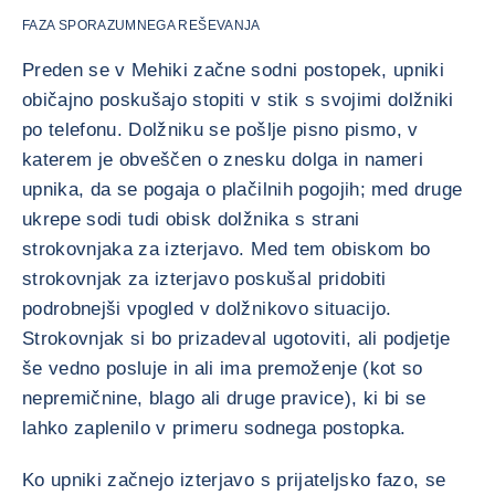
FAZA SPORAZUMNEGA REŠEVANJA
Preden se v Mehiki začne sodni postopek, upniki
običajno poskušajo stopiti v stik s svojimi dolžniki
po telefonu. Dolžniku se pošlje pisno pismo, v
katerem je obveščen o znesku dolga in nameri
upnika, da se pogaja o plačilnih pogojih; med druge
ukrepe sodi tudi obisk dolžnika s strani
strokovnjaka za izterjavo. Med tem obiskom bo
strokovnjak za izterjavo poskušal pridobiti
podrobnejši vpogled v dolžnikovo situacijo.
Strokovnjak si bo prizadeval ugotoviti, ali podjetje
še vedno posluje in ali ima premoženje (kot so
nepremičnine, blago ali druge pravice), ki bi se
lahko zaplenilo v primeru sodnega postopka.
Ko upniki začnejo izterjavo s prijateljsko fazo, se