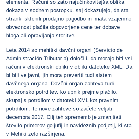
elementa. Računi so zato najučinkovitejša oblika
dokaza v sodnem postopku, saj dokazujejo, da sta
stranki sklenili prodajno pogodbo in imata vzajemno
obveznost plačila dogovorjene cene ter dobave
blaga ali opravljanja storitve.
Leta 2014 so mehiški davčni organi (Servicio de
Administración Tributaria) določili, da morajo biti vsi
računi v elektronski obliki v obliki datoteke XML. Da
bi bili veljavni, jih mora preveriti tudi sistem
davčnega organa. Davčni organ zahteva tudi
elektronsko potrditev, ko upnik prejme plačilo,
skupaj s potrdilom v datoteki XML kot pravnim
potrdilom. Te nove zahteve so začele veljati
decembra 2017. Cilj teh sprememb je zmanjšati
število primerov goljufij in navideznih podjetij, ki sta
v Mehiki zelo razširjena.