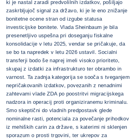
ki je nastal zaradi predvolilnih izdatkov, pošiljajo
zaskrbljujoč signal za državo, ki je le eno znižanje
bonitetne ocene stran od izgube statusa
investicijske bonitete. Vlada Sheinbaum je bila
presenetljivo uspešna pri doseganju fiskalne
konsolidacije v letu 2025, vendar se pričakuje, da
se bo ta napredek v letu 2026 ustavil. Socialni
transferji bodo še naprej imeli visoko prioriteto,
skupaj z izdatki za infrastrukturo ter obrambo in
varnost. Ta zadnja kategorija se sooča s tveganjem
nepričakovanih izdatkov, povezanih z nenadnimi
zahtevami vlade ZDA po poostritvi migracijskega
nadzora in operacij proti organiziranemu kriminalu.
Smo skeptični do vladnih predpostavk glede
nominalne rasti, potenciala za povečanje prihodkov
iz mehiških carin za države, s katerimi ni sklenjen
sporazum o prosti trgovini, ter ukrepov za