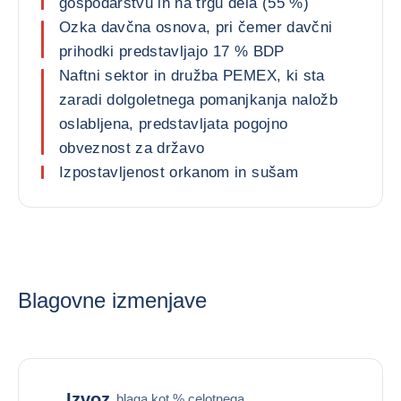
gospodarstvu in na trgu dela (55 %)
Ozka davčna osnova, pri čemer davčni
prihodki predstavljajo 17 % BDP
Naftni sektor in družba PEMEX, ki sta
zaradi dolgoletnega pomanjkanja naložb
oslabljena, predstavljata pogojno
obveznost za državo
Izpostavljenost orkanom in sušam
Blagovne izmenjave
Izvoz
blaga kot % celotnega