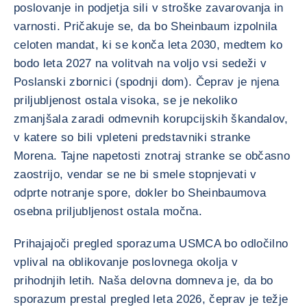
poslovanje in podjetja sili v stroške zavarovanja in
varnosti. Pričakuje se, da bo Sheinbaum izpolnila
celoten mandat, ki se konča leta 2030, medtem ko
bodo leta 2027 na volitvah na voljo vsi sedeži v
Poslanski zbornici (spodnji dom). Čeprav je njena
priljubljenost ostala visoka, se je nekoliko
zmanjšala zaradi odmevnih korupcijskih škandalov,
v katere so bili vpleteni predstavniki stranke
Morena. Tajne napetosti znotraj stranke se občasno
zaostrijo, vendar se ne bi smele stopnjevati v
odprte notranje spore, dokler bo Sheinbaumova
osebna priljubljenost ostala močna.
Prihajajoči pregled sporazuma USMCA bo odločilno
vplival na oblikovanje poslovnega okolja v
prihodnjih letih. Naša delovna domneva je, da bo
sporazum prestal pregled leta 2026, čeprav je težje