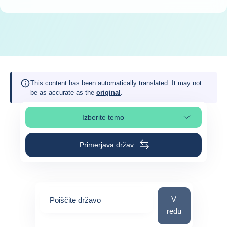
This content has been automatically translated. It may not
be as accurate as the
original
.
Izberite temo
Izberite poglavje strani
Primerjava držav
Poiščite državo
V
Poiščite državo
redu
0
suggestions