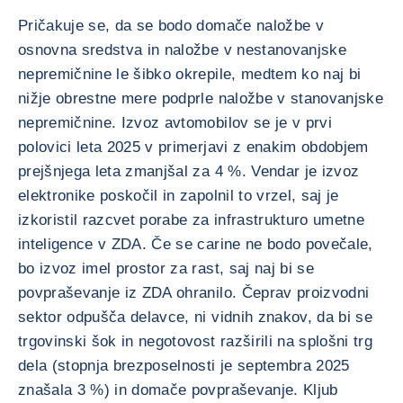
Pričakuje se, da se bodo domače naložbe v
osnovna sredstva in naložbe v nestanovanjske
nepremičnine le šibko okrepile, medtem ko naj bi
nižje obrestne mere podprle naložbe v stanovanjske
nepremičnine. Izvoz avtomobilov se je v prvi
polovici leta 2025 v primerjavi z enakim obdobjem
prejšnjega leta zmanjšal za 4 %. Vendar je izvoz
elektronike poskočil in zapolnil to vrzel, saj je
izkoristil razcvet porabe za infrastrukturo umetne
inteligence v ZDA. Če se carine ne bodo povečale,
bo izvoz imel prostor za rast, saj naj bi se
povpraševanje iz ZDA ohranilo. Čeprav proizvodni
sektor odpušča delavce, ni vidnih znakov, da bi se
trgovinski šok in negotovost razširili na splošni trg
dela (stopnja brezposelnosti je septembra 2025
znašala 3 %) in domače povpraševanje. Kljub