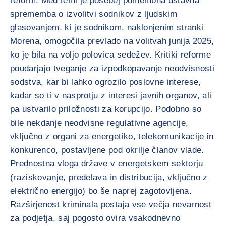
reform. Med temi je posebej pomembna ustavna
sprememba o izvolitvi sodnikov z ljudskim
glasovanjem, ki je sodnikom, naklonjenim stranki
Morena, omogočila prevlado na volitvah junija 2025,
ko je bila na voljo polovica sedežev. Kritiki reforme
poudarjajo tveganje za izpodkopavanje neodvisnosti
sodstva, kar bi lahko ogrozilo poslovne interese,
kadar so ti v nasprotju z interesi javnih organov, ali
pa ustvarilo priložnosti za korupcijo. Podobno so
bile nekdanje neodvisne regulativne agencije,
vključno z organi za energetiko, telekomunikacije in
konkurenco, postavljene pod okrilje članov vlade.
Prednostna vloga države v energetskem sektorju
(raziskovanje, predelava in distribucija, vključno z
električno energijo) bo še naprej zagotovljena.
Razširjenost kriminala postaja vse večja nevarnost
za podjetja, saj pogosto ovira vsakodnevno