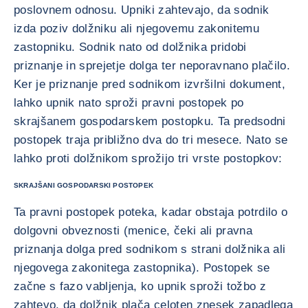
poslovnem odnosu. Upniki zahtevajo, da sodnik
izda poziv dolžniku ali njegovemu zakonitemu
zastopniku. Sodnik nato od dolžnika pridobi
priznanje in sprejetje dolga ter neporavnano plačilo.
Ker je priznanje pred sodnikom izvršilni dokument,
lahko upnik nato sproži pravni postopek po
skrajšanem gospodarskem postopku. Ta predsodni
postopek traja približno dva do tri mesece. Nato se
lahko proti dolžnikom sprožijo tri vrste postopkov:
SKRAJŠANI GOSPODARSKI POSTOPEK
Ta pravni postopek poteka, kadar obstaja potrdilo o
dolgovni obveznosti (menice, čeki ali pravna
priznanja dolga pred sodnikom s strani dolžnika ali
njegovega zakonitega zastopnika). Postopek se
začne s fazo vabljenja, ko upnik sproži tožbo z
zahtevo, da dolžnik plača celoten znesek zapadlega