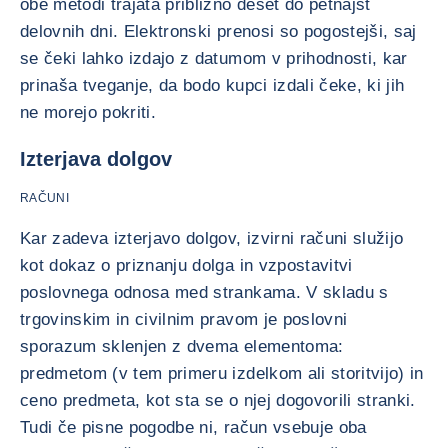
obe metodi trajata približno deset do petnajst
delovnih dni. Elektronski prenosi so pogostejši, saj
se čeki lahko izdajo z datumom v prihodnosti, kar
prinaša tveganje, da bodo kupci izdali čeke, ki jih
ne morejo pokriti.
Izterjava dolgov
RAČUNI
Kar zadeva izterjavo dolgov, izvirni računi služijo
kot dokaz o priznanju dolga in vzpostavitvi
poslovnega odnosa med strankama. V skladu s
trgovinskim in civilnim pravom je poslovni
sporazum sklenjen z dvema elementoma:
predmetom (v tem primeru izdelkom ali storitvijo) in
ceno predmeta, kot sta se o njej dogovorili stranki.
Tudi če pisne pogodbe ni, račun vsebuje oba