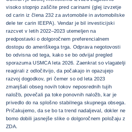
visoko stopnjo zaščite pred carinami (glej izvzetje
od carin iz člena 232 za avtomobile in avtomobilske
dele ter carin IEEPA). Vendar je bil investicijski
razcvet v letih 2022–2023 utemeljen na
predpostavki o dolgoročnem preferencialnem
dostopu do ameriškega trga. Odprava negotovosti
bo odvisna od tega, kako se bo odvijal pregled
sporazuma USMCA leta 2026. Zaenkrat so vlagatelji
reagirali z odločitvijo, da počakajo in opazujejo
razvoj dogodkov, pri čemer so od leta 2023
zmanjšali obseg novih tokov neposrednih tujih
naložb, povečali pa toke ponovnih naložb, kar je
privedlo do na splošno stabilnega skupnega obsega.
Pričakujemo, da se bo ta trend nadaljeval, dokler ne
bomo dobili jasnejše slike o dolgoročnem položaju z
ZDA.