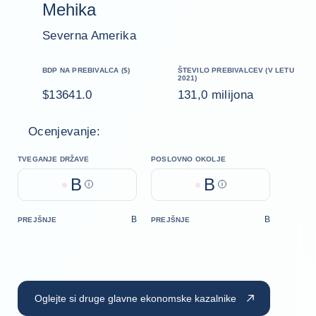
Mehika
Severna Amerika
BDP NA PREBIVALCA ($)
ŠTEVILO PREBIVALCEV (V LETU
2021)
$13641.0
131,0 milijona
Ocenjevanje:
TVEGANJE DRŽAVE
POSLOVNO OKOLJE
B
B
Help
Help
B
B
PREJŠNJE
PREJŠNJE
Oglejte si druge glavne ekonomske kazalnike