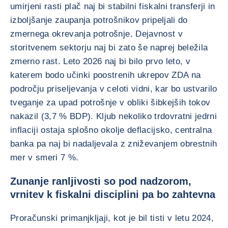
umirjeni rasti plač naj bi stabilni fiskalni transferji in
izboljšanje zaupanja potrošnikov pripeljali do
zmernega okrevanja potrošnje. Dejavnost v
storitvenem sektorju naj bi zato še naprej beležila
zmerno rast. Leto 2026 naj bi bilo prvo leto, v
katerem bodo učinki poostrenih ukrepov ZDA na
področju priseljevanja v celoti vidni, kar bo ustvarilo
tveganje za upad potrošnje v obliki šibkejših tokov
nakazil (3,7 % BDP). Kljub nekoliko trdovratni jedrni
inflaciji ostaja splošno okolje deflacijsko, centralna
banka pa naj bi nadaljevala z zniževanjem obrestnih
mer v smeri 7 %.
Zunanje ranljivosti so pod nadzorom,
vrnitev k fiskalni disciplini pa bo zahtevna
Proračunski primanjkljaji, kot je bil tisti v letu 2024,