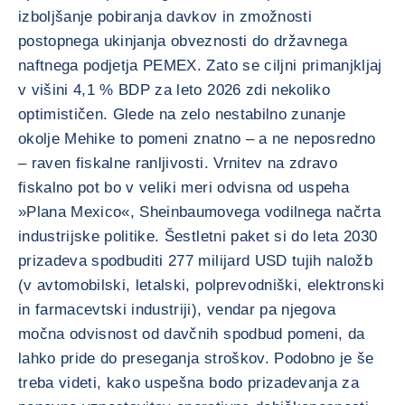
izboljšanje pobiranja davkov in zmožnosti
postopnega ukinjanja obveznosti do državnega
naftnega podjetja PEMEX. Zato se ciljni primanjkljaj
v višini 4,1 % BDP za leto 2026 zdi nekoliko
optimističen. Glede na zelo nestabilno zunanje
okolje Mehike to pomeni znatno – a ne neposredno
– raven fiskalne ranljivosti. Vrnitev na zdravo
fiskalno pot bo v veliki meri odvisna od uspeha
»Plana Mexico«, Sheinbaumovega vodilnega načrta
industrijske politike. Šestletni paket si do leta 2030
prizadeva spodbuditi 277 milijard USD tujih naložb
(v avtomobilski, letalski, polprevodniški, elektronski
in farmacevtski industriji), vendar pa njegova
močna odvisnost od davčnih spodbud pomeni, da
lahko pride do preseganja stroškov. Podobno je še
treba videti, kako uspešna bodo prizadevanja za