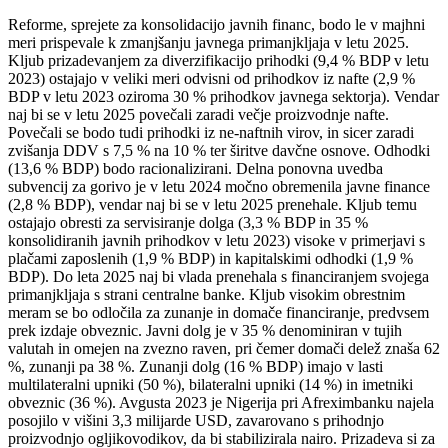
Reforme, sprejete za konsolidacijo javnih financ, bodo le v majhni
meri prispevale k zmanjšanju javnega primanjkljaja v letu 2025.
Kljub prizadevanjem za diverzifikacijo prihodki (9,4 % BDP v letu
2023) ostajajo v veliki meri odvisni od prihodkov iz nafte (2,9 %
BDP v letu 2023 oziroma 30 % prihodkov javnega sektorja). Vendar
naj bi se v letu 2025 povečali zaradi večje proizvodnje nafte.
Povečali se bodo tudi prihodki iz ne-naftnih virov, in sicer zaradi
zvišanja DDV s 7,5 % na 10 % ter širitve davčne osnove. Odhodki
(13,6 % BDP) bodo racionalizirani. Delna ponovna uvedba
subvencij za gorivo je v letu 2024 močno obremenila javne finance
(2,8 % BDP), vendar naj bi se v letu 2025 prenehale. Kljub temu
ostajajo obresti za servisiranje dolga (3,3 % BDP in 35 %
konsolidiranih javnih prihodkov v letu 2023) visoke v primerjavi s
plačami zaposlenih (1,9 % BDP) in kapitalskimi odhodki (1,9 %
BDP). Do leta 2025 naj bi vlada prenehala s financiranjem svojega
primanjkljaja s strani centralne banke. Kljub visokim obrestnim
meram se bo odločila za zunanje in domače financiranje, predvsem
prek izdaje obveznic. Javni dolg je v 35 % denominiran v tujih
valutah in omejen na zvezno raven, pri čemer domači delež znaša 62
%, zunanji pa 38 %. Zunanji dolg (16 % BDP) imajo v lasti
multilateralni upniki (50 %), bilateralni upniki (14 %) in imetniki
obveznic (36 %). Avgusta 2023 je Nigerija pri Afreximbanku najela
posojilo v višini 3,3 milijarde USD, zavarovano s prihodnjo
proizvodnjo ogljikovodikov, da bi stabilizirala nairo. Prizadeva si za