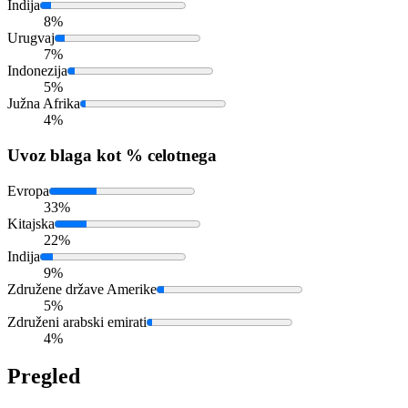
Indija
8%
Urugvaj
7%
Indonezija
5%
Južna Afrika
4%
Uvoz
blaga kot % celotnega
Evropa
33%
Kitajska
22%
Indija
9%
Združene države Amerike
5%
Združeni arabski emirati
4%
Pregled