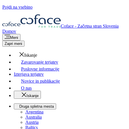
Pojdi na vsebino
Coface - Začetna stran
Slovenia
Domov
Meni
Zapri meni
Iskanje
Zavarovanje terjatev
Poslovne informacije
Izterjava terjatev
Novice in publikacije
O nas
Iskanje
Druga spletna mesta
Argentina
Australia
Austria
Baltics