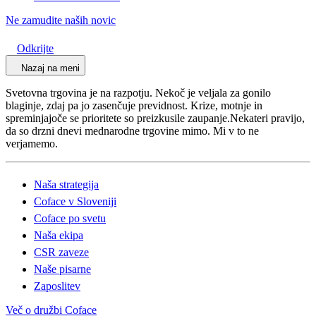
Ne zamudite naših novic
Odkrijte
Nazaj na meni
Svetovna trgovina je na razpotju. Nekoč je veljala za gonilo
blaginje, zdaj pa jo zasenčuje previdnost. Krize, motnje in
spreminjajoče se prioritete so preizkusile zaupanje.Nekateri pravijo,
da so drzni dnevi mednarodne trgovine mimo. Mi v to ne
verjamemo.
Naša strategija
Coface v Sloveniji
Coface po svetu
Naša ekipa
CSR zaveze
Naše pisarne
Zaposlitev
Več o družbi Coface