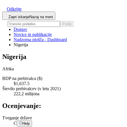
Odkrijte
Zapri iskanje
Nazaj na meni
Pošlji
Domov
Novice in publikacije
Nadzorna plošča - Dashboard
Nigerija
Nigerija
Afrika
BDP na prebivalca ($)
$1,637.5
Število prebivalcev (v letu 2021)
222,2 milijona
Ocenjevanje:
Tveganje države
C
Help