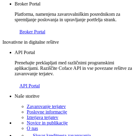
Broker Portal
Platforma, namenjena zavarovalniškim posrednikom za
spremljanje poslovanja in upravljanje portfelja strank.
Broker Portal
Inovativne in digitalne rešitve
API Portal
Prenehajte preklapljati med različnimi programskimi
aplikacijami. Raziščite Coface API in vse povezane rešitve za
zavarovanje terjatev.
API Portal
Naše storitve
Zavarovanje terjatev
Poslovne informacije
Izterjava terjatev
Novice in publikacije
O nas
Slovar kreditnega zavarovanja