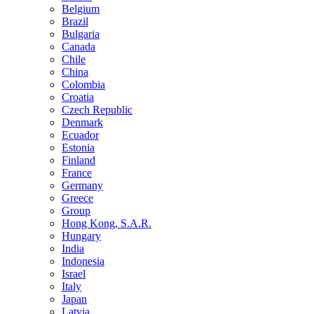
Belgium
Brazil
Bulgaria
Canada
Chile
China
Colombia
Croatia
Czech Republic
Denmark
Ecuador
Estonia
Finland
France
Germany
Greece
Group
Hong Kong, S.A.R.
Hungary
India
Indonesia
Israel
Italy
Japan
Latvia