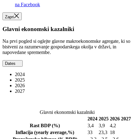
na Facebook
Zapri
Glavni ekonomski kazalniki
Na prvi pogled si oglejte glavne makroekonomske agregate, ki so
bistveni za razumevanje gospodarskega okolja v državi, in
napovedane spremembe.
Dates
2024
2025
2026
2027
Glavni ekonomski kazalniki
2024
2025
2026
2027
Rast BDP
(%)
3,4
3,9
4,2
Inflacija
(yearly average,%)
33
23,3
18