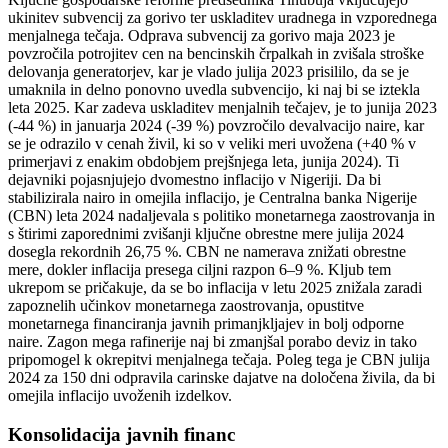
ukinitev subvencij za gorivo ter uskladitev uradnega in vzporednega
menjalnega tečaja. Odprava subvencij za gorivo maja 2023 je
povzročila potrojitev cen na bencinskih črpalkah in zvišala stroške
delovanja generatorjev, kar je vlado julija 2023 prisililo, da se je
umaknila in delno ponovno uvedla subvencijo, ki naj bi se iztekla
leta 2025. Kar zadeva uskladitev menjalnih tečajev, je to junija 2023
(-44 %) in januarja 2024 (-39 %) povzročilo devalvacijo naire, kar
se je odrazilo v cenah živil, ki so v veliki meri uvožena (+40 % v
primerjavi z enakim obdobjem prejšnjega leta, junija 2024). Ti
dejavniki pojasnjujejo dvomestno inflacijo v Nigeriji. Da bi
stabilizirala nairo in omejila inflacijo, je Centralna banka Nigerije
(CBN) leta 2024 nadaljevala s politiko monetarnega zaostrovanja in
s štirimi zaporednimi zvišanji ključne obrestne mere julija 2024
dosegla rekordnih 26,75 %. CBN ne namerava znižati obrestne
mere, dokler inflacija presega ciljni razpon 6–9 %. Kljub tem
ukrepom se pričakuje, da se bo inflacija v letu 2025 znižala zaradi
zapoznelih učinkov monetarnega zaostrovanja, opustitve
monetarnega financiranja javnih primanjkljajev in bolj odporne
naire. Zagon mega rafinerije naj bi zmanjšal porabo deviz in tako
pripomogel k okrepitvi menjalnega tečaja. Poleg tega je CBN julija
2024 za 150 dni odpravila carinske dajatve na določena živila, da bi
omejila inflacijo uvoženih izdelkov.
Konsolidacija javnih financ