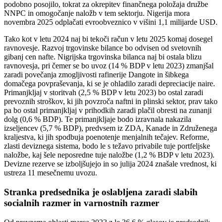
podobno posojilo, tokrat za okrepitev finančnega položaja družbe
NNPC in omogočanje naložb v tem sektorju. Nigerija mora
novembra 2025 odplačati evroobveznico v višini 1,1 milijarde USD.
Tako kot v letu 2024 naj bi tekoči račun v letu 2025 komaj dosegel
ravnovesje. Razvoj trgovinske bilance bo odvisen od svetovnih
gibanj cen nafte. Nigrijska trgovinska bilanca naj bi ostala blizu
ravnovesja, pri čemer se bo uvoz (14 % BDP v letu 2023) zmanjšal
zaradi povečanja zmogljivosti rafinerije Dangote in šibkega
domačega povpraševanja, ki se je ohladilo zaradi depreciacije naire.
Primanjkljaj v storitvah (2,5 % BDP v letu 2023) bo ostal zaradi
prevoznih stroškov, ki jih povzroča naftni in plinski sektor, prav tako
pa bo ostal primanjkljaj v prihodkih zaradi plačil obresti na zunanji
dolg (0,6 % BDP). Te primanjkljaje bodo izravnala nakazila
izseljencev (5,7 % BDP), predvsem iz ZDA, Kanade in Združenega
kraljestva, ki jih spodbuja poenotenje menjalnih tečajev. Reforme,
zlasti deviznega sistema, bodo le s težavo privabile tuje portfeljske
naložbe, kaj šele neposredne tuje naložbe (1,2 % BDP v letu 2023).
Devizne rezerve se izboljšujejo in so julija 2024 znašale vrednost, ki
ustreza 11 mesečnemu uvozu.
Stranka predsednika je oslabljena zaradi slabih
socialnih razmer in varnostnih razmer