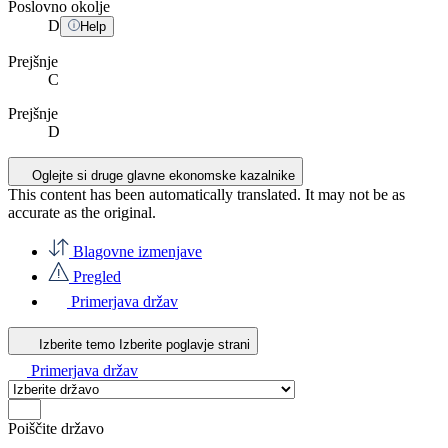
Poslovno okolje
D
Help
Prejšnje
C
Prejšnje
D
Oglejte si druge glavne ekonomske kazalnike
This content has been automatically translated. It may not be as
accurate as the
original
.
Blagovne izmenjave
Pregled
Primerjava držav
Izberite temo
Izberite poglavje strani
Primerjava držav
Poiščite državo