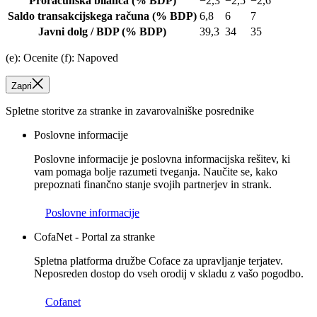
Proračunska bilanca
(% BDP)
−2,3
−2,5
−2,6
Saldo transakcijskega računa
(% BDP)
6,8
6
7
Javni dolg / BDP
(% BDP)
39,3
34
35
(e): Ocenite (f): Napoved
Zapri
Spletne storitve za stranke in zavarovalniške posrednike
Poslovne informacije
Poslovne informacije je poslovna informacijska rešitev, ki
vam pomaga bolje razumeti tveganja. Naučite se, kako
prepoznati finančno stanje svojih partnerjev in strank.
Poslovne informacije
CofaNet - Portal za stranke
Spletna platforma družbe Coface za upravljanje terjatev.
Neposreden dostop do vseh orodij v skladu z vašo pogodbo.
Cofanet