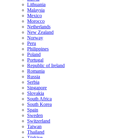
Lithuania
Malaysia
Mexico
Morocco
Netherlands
New Zealand
Norway
Peru
Philippines
Poland
Portugal
Republic of Ireland
Romania
Russia
Serbia
Singapore
Slovakia
South Africa
South Korea
Spain
Sweden
Switzerland
Taiwan
Thailand
Türkiye