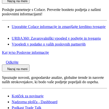
Nazaj na meni
Poslujte pametneje s Coface. Preverite boniteto podjetja z našimi
poslovnimi informacijami!
Uporabite Coface informacije in zmanjšajte kreditno tveganje
URBA360: Zavarovalniški vpogled v podjetje in tveganja
Vpogledi v podatke o vaših poslovnih partnerjih
Kaj je/so Poslovne informacije
Odkrijte
Nazaj na meni
Spoznajte novosti, gospodarske analize, globalne trende in nasvete
naših strokovnjakov, ki bodo vaše podjetje popeljali do uspeha.
Kotiček za novinarje
Nadzorna plošča - Dashboard
Podkast Trade Talk