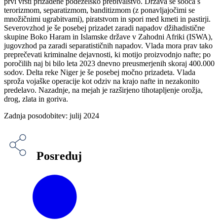
prvi vrsti prizadene podeželsko prebivalstvo. Država se sooča s
terorizmom, separatizmom, banditizmom (z ponavljajočimi se
množičnimi ugrabitvami), piratstvom in spori med kmeti in pastirji.
Severovzhod je še posebej prizadet zaradi napadov džihadistične
skupine Boko Haram in Islamske države v Zahodni Afriki (ISWA),
jugovzhod pa zaradi separatističnih napadov. Vlada mora prav tako
preprečevati kriminalne dejavnosti, ki motijo proizvodnjo nafte; po
poročilih naj bi bilo leta 2023 dnevno preusmerjenih skoraj 400.000
sodov. Delta reke Niger je še posebej močno prizadeta. Vlada
sproža vojaške operacije kot odziv na krajo nafte in nezakonito
predelavo. Nazadnje, na mejah je razširjeno tihotapljenje orožja,
drog, zlata in goriva.
Zadnja posodobitev: julij 2024
Posreduj