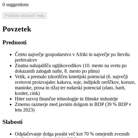
0
suggestions
Poiščite državo
V redu
Povzetek
Prednosti
Četrto največje gospodarstvo v Afriki in največje po številu
prebivalcev
Znatna nahajališča ogljikovodikov (10. mesto na svetu po
dokazanih zalogah nafte, 8. mesto po plinu)
Velik, a premalo izkoriščen kmetijski potencial (6. največji
svetovni proizvajalec kakava, soje, indijskih oreščkov, koruze,
manioke, prosa in riža) ter rudarski potencial (zlato, barit,
kositer, cink)
Hiter razvoj finančne tehnologije in filmske industrije
Zmerno razmerje med javnim dolgom in BDP (39 % BDP v
letu 2023)
Slabosti
Odplačevanje dolga porabi več kot 70 % omejenih zveznih