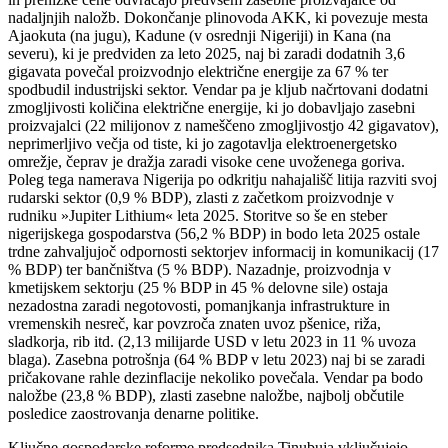
nadaljnjih naložb. Dokončanje plinovoda AKK, ki povezuje mesta
Ajaokuta (na jugu), Kadune (v osrednji Nigeriji) in Kana (na
severu), ki je predviden za leto 2025, naj bi zaradi dodatnih 3,6
gigavata povečal proizvodnjo električne energije za 67 % ter
spodbudil industrijski sektor. Vendar pa je kljub načrtovani dodatni
zmogljivosti količina električne energije, ki jo dobavljajo zasebni
proizvajalci (22 milijonov z nameščeno zmogljivostjo 42 gigavatov),
neprimerljivo večja od tiste, ki jo zagotavlja elektroenergetsko
omrežje, čeprav je dražja zaradi visoke cene uvoženega goriva.
Poleg tega namerava Nigerija po odkritju nahajališč litija razviti svoj
rudarski sektor (0,9 % BDP), zlasti z začetkom proizvodnje v
rudniku »Jupiter Lithium« leta 2025. Storitve so še en steber
nigerijskega gospodarstva (56,2 % BDP) in bodo leta 2025 ostale
trdne zahvaljujoč odpornosti sektorjev informacij in komunikacij (17
% BDP) ter bančništva (5 % BDP). Nazadnje, proizvodnja v
kmetijskem sektorju (25 % BDP in 45 % delovne sile) ostaja
nezadostna zaradi negotovosti, pomanjkanja infrastrukture in
vremenskih nesreč, kar povzroča znaten uvoz pšenice, riža,
sladkorja, rib itd. (2,13 milijarde USD v letu 2023 in 11 % uvoza
blaga). Zasebna potrošnja (64 % BDP v letu 2023) naj bi se zaradi
pričakovane rahle dezinflacije nekoliko povečala. Vendar pa bodo
naložbe (23,8 % BDP), zlasti zasebne naložbe, najbolj občutile
posledice zaostrovanja denarne politike.
Ključne gospodarske reforme predsednika Tinubuja vključujejo