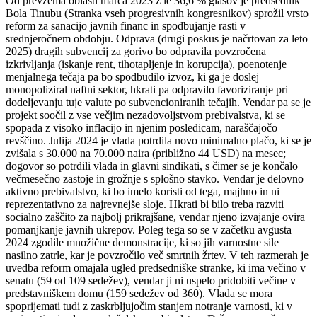
Od prevzema oblasti marca 2023 z le 36,6 % glasov je predsednik
Bola Tinubu (Stranka vseh progresivnih kongresnikov) sprožil vrsto
reform za sanacijo javnih financ in spodbujanje rasti v
srednjeročnem obdobju. Odprava (drugi poskus je načrtovan za leto
2025) dragih subvencij za gorivo bo odpravila povzročena
izkrivljanja (iskanje rent, tihotapljenje in korupcija), poenotenje
menjalnega tečaja pa bo spodbudilo izvoz, ki ga je doslej
monopoliziral naftni sektor, hkrati pa odpravilo favoriziranje pri
dodeljevanju tuje valute po subvencioniranih tečajih. Vendar pa se je
projekt soočil z vse večjim nezadovoljstvom prebivalstva, ki se
spopada z visoko inflacijo in njenim posledicam, naraščajočo
revščino. Julija 2024 je vlada potrdila novo minimalno plačo, ki se je
zvišala s 30.000 na 70.000 naira (približno 44 USD) na mesec;
dogovor so potrdili vlada in glavni sindikati, s čimer se je končalo
večmesečno zastoje in grožnje s splošno stavko. Vendar je delovno
aktivno prebivalstvo, ki bo imelo koristi od tega, majhno in ni
reprezentativno za najrevnejše sloje. Hkrati bi bilo treba razviti
socialno zaščito za najbolj prikrajšane, vendar njeno izvajanje ovira
pomanjkanje javnih ukrepov. Poleg tega so se v začetku avgusta
2024 zgodile množične demonstracije, ki so jih varnostne sile
nasilno zatrle, kar je povzročilo več smrtnih žrtev. V teh razmerah je
uvedba reform omajala ugled predsedniške stranke, ki ima večino v
senatu (59 od 109 sedežev), vendar ji ni uspelo pridobiti večine v
predstavniškem domu (159 sedežev od 360). Vlada se mora
spoprijemati tudi z zaskrbljujočim stanjem notranje varnosti, ki v