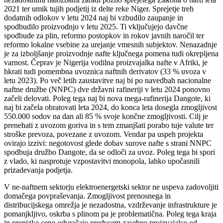
2021 ter umik tujih podjetij iz delte reke Niger. Sprejetje treh
dodatnih odlokov v letu 2024 naj bi vzbudilo zaupanje in
spodbudilo proizvodnjo v letu 2025. Ti vključujejo davčne
spodbude za plin, reformo postopkov in rokov javnih naročil ter
reformo lokalne vsebine za urejanje vmesnih subjektov. Nenazadnje
je za izboljšanje proizvodnje nafte ključnega pomena tudi okrepljena
varnost. Čeprav je Nigerija vodilna proizvajalka nafte v Afriki, je
hkrati tudi pomembna uvoznica naftnih derivatov (33 % uvoza v
letu 2023). Po več letih zaustavitve naj bi po navedbah nacionalne
naftne družbe (NNPC) dve državni rafineriji v letu 2024 ponovno
začeli delovati. Poleg tega naj bi nova mega-rafinerija Dangote, ki
naj bi začela obratovati leta 2024, do konca leta dosegla zmogljivost
550.000 sodov na dan ali 85 % svoje končne zmogljivosti. Cilj je
prenehati z uvozom goriva in s tem zmanjšati porabo tuje valute ter
stroške prevoza, povezane z uvozom. Vendar pa uspeh projekta
ovirajo izzivi: negotovost glede dobav surove nafte s strani NNPC
spodbuja družbo Dangote, da se odloči za uvoz. Poleg tega bi spori
z vlado, ki nasprotuje vzpostavitvi monopola, lahko upočasnili
prizadevanja podjetja.
V ne-naftnem sektorju elektroenergetski sektor ne uspeva zadovoljiti
domačega povpraševanja. Zmogljivost prenosnega in
distribucijskega omrežja je nezadostna, vzdrževanje infrastrukture je
pomanjkljivo, oskrba s plinom pa je problematična. Poleg tega kraja
in prenizke cene odvračajo predvsem zasebne proizvajalce od