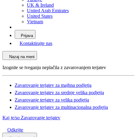
UK & Ireland
United Arab Emirates
United States
Vietnam
Prijava
Kontaktirajte nas
Nazaj na meni
Izognite se tveganju neplačila z zavarovanjem terjatev
Zavarovanje terjatev za majhna podjetja
Zavarovanje terjatev za srednje velika podjetja
Zavarovanje terjatev za velika podjetja
Zavarovanje terjatev za multinacionalna podjetja
Kaj je/so Zavarovanje terjatev
Odkrijte