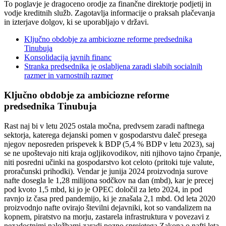
To poglavje je dragoceno orodje za finančne direktorje podjetij in
vodje kreditnih služb. Zagotavlja informacije o praksah plačevanja
in izterjave dolgov, ki se uporabljajo v državi.
Ključno obdobje za ambiciozne reforme predsednika
Tinubuja
Konsolidacija javnih financ
Stranka predsednika je oslabljena zaradi slabih socialnih
razmer in varnostnih razmer
Ključno obdobje za ambiciozne reforme
predsednika Tinubuja
Rast naj bi v letu 2025 ostala močna, predvsem zaradi naftnega
sektorja, katerega dejanski pomen v gospodarstvu daleč presega
njegov neposreden prispevek k BDP (5,4 % BDP v letu 2023), saj
se ne upoštevajo niti kraja ogljikovodikov, niti njihovo tajno črpanje,
niti posredni učinki na gospodarstvo kot celoto (pritoki tuje valute,
proračunski prihodki). Vendar je junija 2024 proizvodnja surove
nafte dosegla le 1,28 milijona sodčkov na dan (mbd), kar je precej
pod kvoto 1,5 mbd, ki jo je OPEC določil za leto 2024, in pod
ravnjo iz časa pred pandemijo, ki je znašala 2,1 mbd. Od leta 2020
proizvodnjo nafte ovirajo številni dejavniki, kot so vandalizem na
kopnem, piratstvo na morju, zastarela infrastruktura v povezavi z
nezadostnimi naložbami zaradi pozno sprejetega Zakona o nafti leta