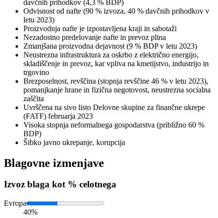
davčnih prihodkov (4,3 % BDP)
Odvisnost od nafte (90 % izvoza, 40 % davčnih prihodkov v
letu 2023)
Proizvodnja nafte je izpostavljena kraji in sabotaži
Nezadostno predelovanje nafte in prevoz plina
Zmanjšana proizvodna dejavnost (9 % BDP v letu 2023)
Neustrezna infrastruktura za oskrbo z električno energijo,
skladiščenje in prevoz, kar vpliva na kmetijstvo, industrijo in
trgovino
Brezposelnost, revščina (stopnja revščine 46 % v letu 2023),
pomanjkanje hrane in fizična negotovost, neustrezna socialna
zaščita
Uvrščena na sivo listo Delovne skupine za finančne ukrepe
(FATF) februarja 2023
Visoka stopnja neformalnega gospodarstva (približno 60 %
BDP)
Šibko javno ukrepanje, korupcija
Blagovne izmenjave
Izvoz
blaga kot % celotnega
Evropa
40%