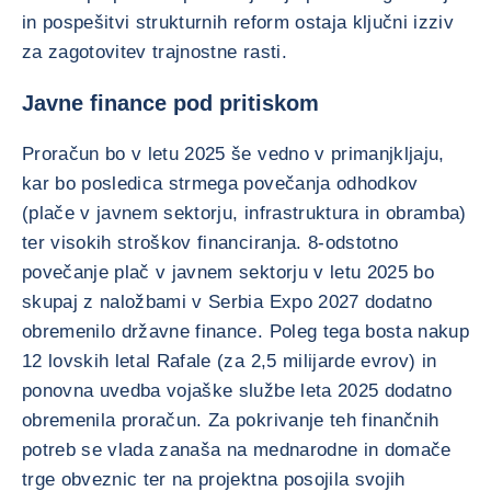
in pospešitvi strukturnih reform ostaja ključni izziv
za zagotovitev trajnostne rasti.
Javne finance pod pritiskom
Proračun bo v letu 2025 še vedno v primanjkljaju,
kar bo posledica strmega povečanja odhodkov
(plače v javnem sektorju, infrastruktura in obramba)
ter visokih stroškov financiranja. 8-odstotno
povečanje plač v javnem sektorju v letu 2025 bo
skupaj z naložbami v Serbia Expo 2027 dodatno
obremenilo državne finance. Poleg tega bosta nakup
12 lovskih letal Rafale (za 2,5 milijarde evrov) in
ponovna uvedba vojaške službe leta 2025 dodatno
obremenila proračun. Za pokrivanje teh finančnih
potreb se vlada zanaša na mednarodne in domače
trge obveznic ter na projektna posojila svojih