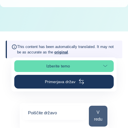
This content has been automatically translated. It may not
be as accurate as the
original
.
Izberite temo
Izberite poglavje strani
Primerjava držav
Poiščite državo
V
Poiščite državo
redu
0
suggestions