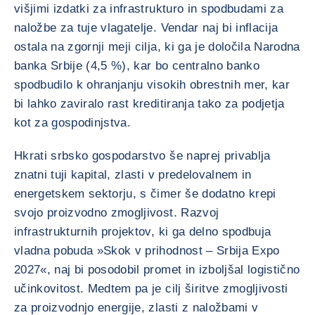
višjimi izdatki za infrastrukturo in spodbudami za
naložbe za tuje vlagatelje. Vendar naj bi inflacija
ostala na zgornji meji cilja, ki ga je določila Narodna
banka Srbije (4,5 %), kar bo centralno banko
spodbudilo k ohranjanju visokih obrestnih mer, kar
bi lahko zaviralo rast kreditiranja tako za podjetja
kot za gospodinjstva.
Hkrati srbsko gospodarstvo še naprej privablja
znatni tuji kapital, zlasti v predelovalnem in
energetskem sektorju, s čimer še dodatno krepi
svojo proizvodno zmogljivost. Razvoj
infrastrukturnih projektov, ki ga delno spodbuja
vladna pobuda »Skok v prihodnost – Srbija Expo
2027«, naj bi posodobil promet in izboljšal logistično
učinkovitost. Medtem pa je cilj širitve zmogljivosti
za proizvodnjo energije, zlasti z naložbami v