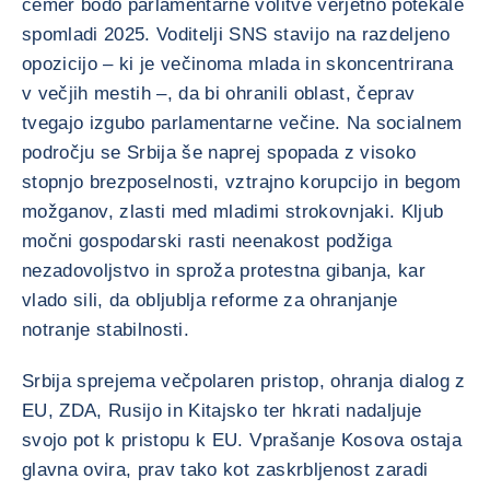
čemer bodo parlamentarne volitve verjetno potekale
spomladi 2025. Voditelji SNS stavijo na razdeljeno
opozicijo – ki je večinoma mlada in skoncentrirana
v večjih mestih –, da bi ohranili oblast, čeprav
tvegajo izgubo parlamentarne večine. Na socialnem
področju se Srbija še naprej spopada z visoko
stopnjo brezposelnosti, vztrajno korupcijo in begom
možganov, zlasti med mladimi strokovnjaki. Kljub
močni gospodarski rasti neenakost podžiga
nezadovoljstvo in sproža protestna gibanja, kar
vlado sili, da obljublja reforme za ohranjanje
notranje stabilnosti.
Srbija sprejema večpolaren pristop, ohranja dialog z
EU, ZDA, Rusijo in Kitajsko ter hkrati nadaljuje
svojo pot k pristopu k EU. Vprašanje Kosova ostaja
glavna ovira, prav tako kot zaskrbljenost zaradi