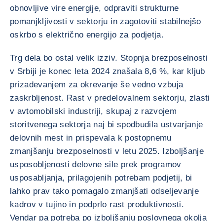
obnovljive vire energije, odpraviti strukturne
pomanjkljivosti v sektorju in zagotoviti stabilnejšo
oskrbo s električno energijo za podjetja.
Trg dela bo ostal velik izziv. Stopnja brezposelnosti
v Srbiji je konec leta 2024 znašala 8,6 %, kar kljub
prizadevanjem za okrevanje še vedno vzbuja
zaskrbljenost. Rast v predelovalnem sektorju, zlasti
v avtomobilski industriji, skupaj z razvojem
storitvenega sektorja naj bi spodbudila ustvarjanje
delovnih mest in prispevala k postopnemu
zmanjšanju brezposelnosti v letu 2025. Izboljšanje
usposobljenosti delovne sile prek programov
usposabljanja, prilagojenih potrebam podjetij, bi
lahko prav tako pomagalo zmanjšati odseljevanje
kadrov v tujino in podprlo rast produktivnosti.
Vendar pa potreba po izboljšanju poslovnega okolja