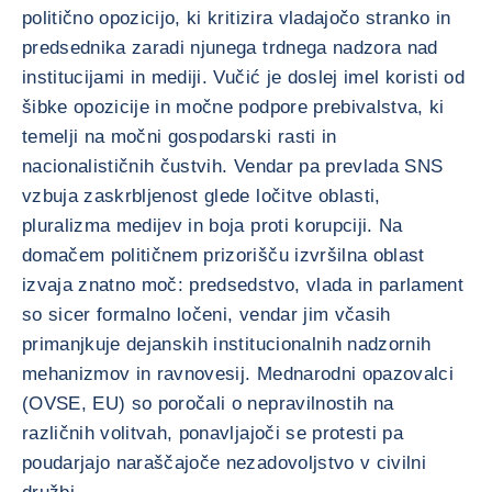
politično opozicijo, ki kritizira vladajočo stranko in
predsednika zaradi njunega trdnega nadzora nad
institucijami in mediji. Vučić je doslej imel koristi od
šibke opozicije in močne podpore prebivalstva, ki
temelji na močni gospodarski rasti in
nacionalističnih čustvih. Vendar pa prevlada SNS
vzbuja zaskrbljenost glede ločitve oblasti,
pluralizma medijev in boja proti korupciji. Na
domačem političnem prizorišču izvršilna oblast
izvaja znatno moč: predsedstvo, vlada in parlament
so sicer formalno ločeni, vendar jim včasih
primanjkuje dejanskih institucionalnih nadzornih
mehanizmov in ravnovesij. Mednarodni opazovalci
(OVSE, EU) so poročali o nepravilnostih na
različnih volitvah, ponavljajoči se protesti pa
poudarjajo naraščajoče nezadovoljstvo v civilni