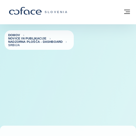
Pojdi na vsebino
Domov
Me
COFACE - ZAČETNA STRAN
SLOVENIA
DOMOV
NOVICE IN PUBLIKACIJE
NADZORNA PLOŠČA - DASHBOARD
SRBIJA