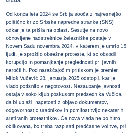
družbi.
Od konca leta 2024 se Srbija sooča z najresnejšo
politično krizo Srbske napredne stranke (SNS)
odkar je ta prišla na oblast. Sesutje na novo
obnovljene nadstrešnice železniške postaje v
Novem Sadu novembra 2024, v katerem je umrlo 15
ljudi, je sprožilo obsežne proteste, ki so obsodili
korupcijo in pomanjkanje preglednosti pri javnih
naročilih. Pod naraščajočim pritiskom je premier
Miloš Vučević 28. januarja 2025 odstopil, kar je
vlado potisnilo v negotovost. Nezaupanje javnosti
ostaja visoko kljub poskusom predsednika Vučića,
da bi ublažil napetosti z objavo dokumentov,
odgovornostjo uradnikov in pomilostitvijo nekaterih
aretiranih protestnikov. Če nova vlada ne bo hitro
oblikovana, bo treba razpisati predčasne volitve, pri