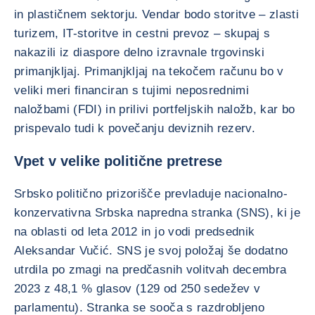
in plastičnem sektorju. Vendar bodo storitve – zlasti
turizem, IT-storitve in cestni prevoz – skupaj s
nakazili iz diaspore delno izravnale trgovinski
primanjkljaj. Primanjkljaj na tekočem računu bo v
veliki meri financiran s tujimi neposrednimi
naložbami (FDI) in prilivi portfeljskih naložb, kar bo
prispevalo tudi k povečanju deviznih rezerv.
Vpet v velike politične pretrese
Srbsko politično prizorišče prevladuje nacionalno-
konzervativna Srbska napredna stranka (SNS), ki je
na oblasti od leta 2012 in jo vodi predsednik
Aleksandar Vučić. SNS je svoj položaj še dodatno
utrdila po zmagi na predčasnih volitvah decembra
2023 z 48,1 % glasov (129 od 250 sedežev v
parlamentu). Stranka se sooča s razdrobljeno