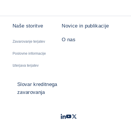
Naše storitve
Novice in publikacije
O nas
Zavarovanje terjatev
Poslovne informacije
Izterjava terjatev
Slovar kreditnega
zavarovanja
LinkedIn
Youtube
Twitter
- Coface
- Coface
- Coface