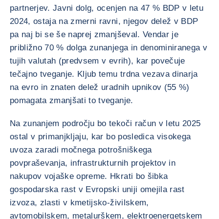
partnerjev. Javni dolg, ocenjen na 47 % BDP v letu
2024, ostaja na zmerni ravni, njegov delež v BDP
pa naj bi se še naprej zmanjševal. Vendar je
približno 70 % dolga zunanjega in denominiranega v
tujih valutah (predvsem v evrih), kar povečuje
tečajno tveganje. Kljub temu trdna vezava dinarja
na evro in znaten delež uradnih upnikov (55 %)
pomagata zmanjšati to tveganje.
Na zunanjem področju bo tekoči račun v letu 2025
ostal v primanjkljaju, kar bo posledica visokega
uvoza zaradi močnega potrošniškega
povpraševanja, infrastrukturnih projektov in
nakupov vojaške opreme. Hkrati bo šibka
gospodarska rast v Evropski uniji omejila rast
izvoza, zlasti v kmetijsko-živilskem,
avtomobilskem, metalurškem, elektroenergetskem