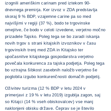
izognili ameriškim carinam pred iztekom 90-
dnevnega premirja. Ker izvoz v ZDA predstavlja
skoraj 9 % BDP, vzajemne carine pa so med
najvišjimi v regiji (37 %), bodo te trgovinske
omejitve, če bodo v celoti izvedene, verjetno močno
prizadele Tajsko. Poleg tega se bo zaradi iskanja
novih trgov s strani kitajskih izvoznikov v času
trgovinskih trenj med ZDA in Kitajsko ter
upočasnitve kitajskega gospodarstva verjetno
povečala konkurenca za tajska podjetja. Poleg tega
bo vztrajna šibkost zasebnih naložb verjetno še
poglobila izgubo konkurenčnosti domačih podjetij.
Oživitev turizma (12 % BDP v letu 2024 v
primerjavi z 19 % v letu 2019) izgublja zagon, saj
so Kitajci (14 % vseh obiskovalcev) vse manj
naklonjeni obisku države. Čeprav se je število