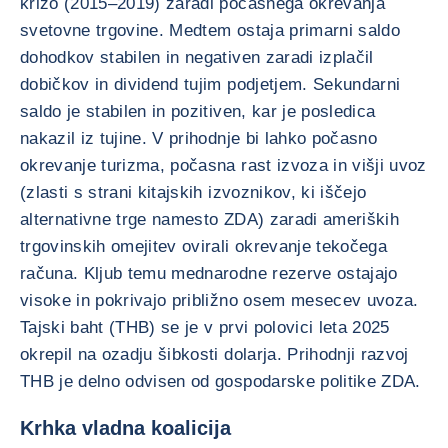
krizo (2015–2019) zaradi počasnega okrevanja
svetovne trgovine. Medtem ostaja primarni saldo
dohodkov stabilen in negativen zaradi izplačil
dobičkov in dividend tujim podjetjem. Sekundarni
saldo je stabilen in pozitiven, kar je posledica
nakazil iz tujine. V prihodnje bi lahko počasno
okrevanje turizma, počasna rast izvoza in višji uvoz
(zlasti s strani kitajskih izvoznikov, ki iščejo
alternativne trge namesto ZDA) zaradi ameriških
trgovinskih omejitev ovirali okrevanje tekočega
računa. Kljub temu mednarodne rezerve ostajajo
visoke in pokrivajo približno osem mesecev uvoza.
Tajski baht (THB) se je v prvi polovici leta 2025
okrepil na ozadju šibkosti dolarja. Prihodnji razvoj
THB je delno odvisen od gospodarske politike ZDA.
Krhka vladna koalicija