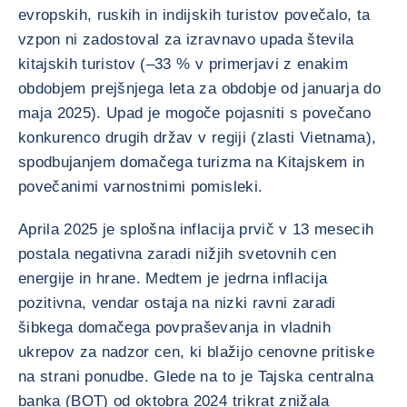
evropskih, ruskih in indijskih turistov povečalo, ta
vzpon ni zadostoval za izravnavo upada števila
kitajskih turistov (–33 % v primerjavi z enakim
obdobjem prejšnjega leta za obdobje od januarja do
maja 2025). Upad je mogoče pojasniti s povečano
konkurenco drugih držav v regiji (zlasti Vietnama),
spodbujanjem domačega turizma na Kitajskem in
povečanimi varnostnimi pomisleki.
Aprila 2025 je splošna inflacija prvič v 13 mesecih
postala negativna zaradi nižjih svetovnih cen
energije in hrane. Medtem je jedrna inflacija
pozitivna, vendar ostaja na nizki ravni zaradi
šibkega domačega povpraševanja in vladnih
ukrepov za nadzor cen, ki blažijo cenovne pritiske
na strani ponudbe. Glede na to je Tajska centralna
banka (BOT) od oktobra 2024 trikrat znižala