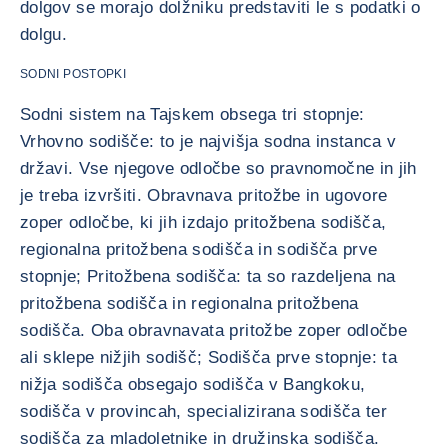
dolgov se morajo dolžniku predstaviti le s podatki o
dolgu.
SODNI POSTOPKI
Sodni sistem na Tajskem obsega tri stopnje:
Vrhovno sodišče: to je najvišja sodna instanca v
državi. Vse njegove odločbe so pravnomočne in jih
je treba izvršiti. Obravnava pritožbe in ugovore
zoper odločbe, ki jih izdajo pritožbena sodišča,
regionalna pritožbena sodišča in sodišča prve
stopnje; Pritožbena sodišča: ta so razdeljena na
pritožbena sodišča in regionalna pritožbena
sodišča. Oba obravnavata pritožbe zoper odločbe
ali sklepe nižjih sodišč; Sodišča prve stopnje: ta
nižja sodišča obsegajo sodišča v Bangkoku,
sodišča v provincah, specializirana sodišča ter
sodišča za mladoletnike in družinska sodišča.