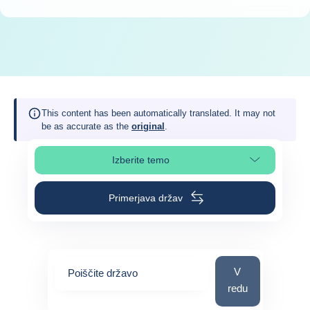
This content has been automatically translated. It may not
be as accurate as the
original
.
Izberite temo
Izberite poglavje strani
Primerjava držav
Poiščite državo
V
Poiščite državo
redu
0
suggestions