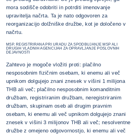
mora sodišče odobriti in potrditi imenovanje
upravitelja načrta. Ta je nato odgovoren za
reorganizacijo dolžniške družbe, kot je določeno v
načrtu.
MSP, REGISTRIRANA PRI URADU ZA SPODBUJANJE MSP ALI
DRUGIH VLADNIH AGENCIJAH ZA OPRAVLJANJE POSLOVNIH
DEJAVNOSTI
Zahtevo je mogoče vložiti proti: plačilno
nesposobnim fizičnim osebam, ki enemu ali več
upnikom dolgujejo znani znesek v višini 1 milijona
THB ali več; plačilno nesposobnim komanditnim
družbam, registriranim družbam, neregistriranim
družbam, skupinam oseb ali drugim pravnim
osebam, ki enemu ali več upnikom dolgujejo znani
znesek v višini 3 milijonov THB ali več; nesolventne
družbe z omejeno odgovornostjo, ki enemu ali več