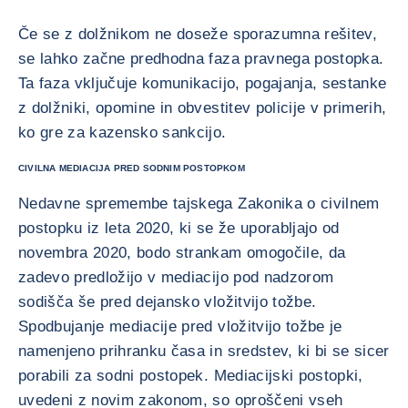
Če se z dolžnikom ne doseže sporazumna rešitev,
se lahko začne predhodna faza pravnega postopka.
Ta faza vključuje komunikacijo, pogajanja, sestanke
z dolžniki, opomine in obvestitev policije v primerih,
ko gre za kazensko sankcijo.
CIVILNA MEDIACIJA PRED SODNIM POSTOPKOM
Nedavne spremembe tajskega Zakonika o civilnem
postopku iz leta 2020, ki se že uporabljajo od
novembra 2020, bodo strankam omogočile, da
zadevo predložijo v mediacijo pod nadzorom
sodišča še pred dejansko vložitvijo tožbe.
Spodbujanje mediacije pred vložitvijo tožbe je
namenjeno prihranku časa in sredstev, ki bi se sicer
porabili za sodni postopek. Mediacijski postopki,
uvedeni z novim zakonom, so oproščeni vseh