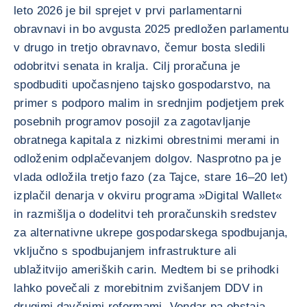
leto 2026 je bil sprejet v prvi parlamentarni
obravnavi in bo avgusta 2025 predložen parlamentu
v drugo in tretjo obravnavo, čemur bosta sledili
odobritvi senata in kralja. Cilj proračuna je
spodbuditi upočasnjeno tajsko gospodarstvo, na
primer s podporo malim in srednjim podjetjem prek
posebnih programov posojil za zagotavljanje
obratnega kapitala z nizkimi obrestnimi merami in
odloženim odplačevanjem dolgov. Nasprotno pa je
vlada odložila tretjo fazo (za Tajce, stare 16–20 let)
izplačil denarja v okviru programa »Digital Wallet«
in razmišlja o dodelitvi teh proračunskih sredstev
za alternativne ukrepe gospodarskega spodbujanja,
vključno s spodbujanjem infrastrukture ali
ublažitvijo ameriških carin. Medtem bi se prihodki
lahko povečali z morebitnim zvišanjem DDV in
drugimi davčnimi reformami. Vendar pa obstaja