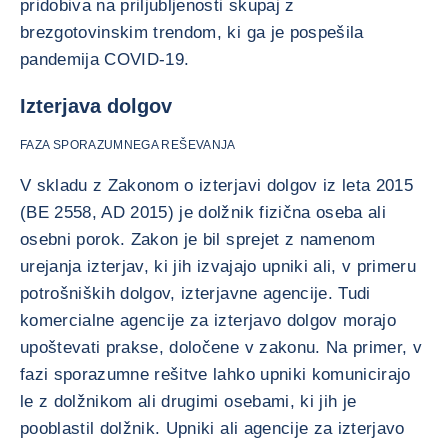
pridobiva na priljubljenosti skupaj z
brezgotovinskim trendom, ki ga je pospešila
pandemija COVID-19.
Izterjava dolgov
FAZA SPORAZUMNEGA REŠEVANJA
V skladu z Zakonom o izterjavi dolgov iz leta 2015
(BE 2558, AD 2015) je dolžnik fizična oseba ali
osebni porok. Zakon je bil sprejet z namenom
urejanja izterjav, ki jih izvajajo upniki ali, v primeru
potrošniških dolgov, izterjavne agencije. Tudi
komercialne agencije za izterjavo dolgov morajo
upoštevati prakse, določene v zakonu. Na primer, v
fazi sporazumne rešitve lahko upniki komunicirajo
le z dolžnikom ali drugimi osebami, ki jih je
pooblastil dolžnik. Upniki ali agencije za izterjavo