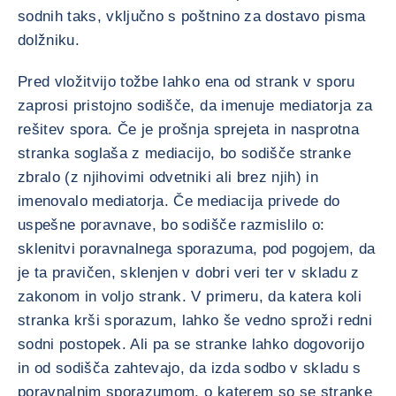
sodnih taks, vključno s poštnino za dostavo pisma
dolžniku.
Pred vložitvijo tožbe lahko ena od strank v sporu
zaprosi pristojno sodišče, da imenuje mediatorja za
rešitev spora. Če je prošnja sprejeta in nasprotna
stranka soglaša z mediacijo, bo sodišče stranke
zbralo (z njihovimi odvetniki ali brez njih) in
imenovalo mediatorja. Če mediacija privede do
uspešne poravnave, bo sodišče razmislilo o:
sklenitvi poravnalnega sporazuma, pod pogojem, da
je ta pravičen, sklenjen v dobri veri ter v skladu z
zakonom in voljo strank. V primeru, da katera koli
stranka krši sporazum, lahko še vedno sproži redni
sodni postopek. Ali pa se stranke lahko dogovorijo
in od sodišča zahtevajo, da izda sodbo v skladu s
poravnalnim sporazumom, o katerem so se stranke