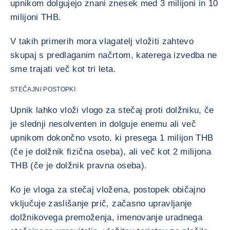
upnikom dolgujejo znani znesek med 3 milijoni in 10
milijoni THB.
V takih primerih mora vlagatelj vložiti zahtevo
skupaj s predlaganim načrtom, katerega izvedba ne
sme trajati več kot tri leta.
STEČAJNI POSTOPKI
Upnik lahko vloži vlogo za stečaj proti dolžniku, če
je slednji nesolventen in dolguje enemu ali več
upnikom dokončno vsoto, ki presega 1 milijon THB
(če je dolžnik fizična oseba), ali več kot 2 milijona
THB (če je dolžnik pravna oseba).
Ko je vloga za stečaj vložena, postopek običajno
vključuje zaslišanje prič, začasno upravljanje
dolžnikovega premoženja, imenovanje uradnega