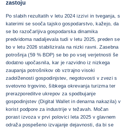
zastoju
Po slabih rezultatih v letu 2024 izzivi in tveganja, s
katerimi se sooča tajsko gospodarstvo, kažejo, da
se bo razočarljiva gospodarska dinamika
predvidoma nadaljevala tudi v letu 2025, preden se
bo v letu 2026 stabilizirala na nizki ravni. Zasebna
potrošnja (59 % BDP) se bo po vsej verjetnosti še
dodatno upočasnila, kar je razvidno iz nizkega
zaupanja potrošnikov ob vztrajno visoki
zadolženosti gospodinjstev, negotovosti v zvezi s
svetovno trgovino, šibkega okrevanja turizma ter
prerazporeditve ukrepov za spodbujanje
gospodinjstev (Digital Wallet in denarna nakazila) v
korist podpore za industrije v težavah. Močan
porast izvoza v prvi polovici leta 2025 v glavnem
odraža pospešeno izvajanje dejavnosti, da bi se