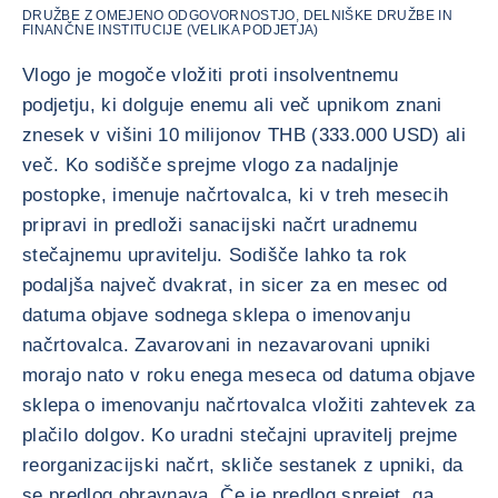
DRUŽBE Z OMEJENO ODGOVORNOSTJO, DELNIŠKE DRUŽBE IN
FINANČNE INSTITUCIJE (VELIKA PODJETJA)
Vlogo je mogoče vložiti proti insolventnemu
podjetju, ki dolguje enemu ali več upnikom znani
znesek v višini 10 milijonov THB (333.000 USD) ali
več. Ko sodišče sprejme vlogo za nadaljnje
postopke, imenuje načrtovalca, ki v treh mesecih
pripravi in predloži sanacijski načrt uradnemu
stečajnemu upravitelju. Sodišče lahko ta rok
podaljša največ dvakrat, in sicer za en mesec od
datuma objave sodnega sklepa o imenovanju
načrtovalca. Zavarovani in nezavarovani upniki
morajo nato v roku enega meseca od datuma objave
sklepa o imenovanju načrtovalca vložiti zahtevek za
plačilo dolgov. Ko uradni stečajni upravitelj prejme
reorganizacijski načrt, skliče sestanek z upniki, da
se predlog obravnava. Če je predlog sprejet, ga