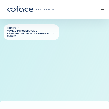
Pojdi na vsebino
Domov
Me
COFACE - ZAČETNA STRAN
SLOVENIA
DOMOV
NOVICE IN PUBLIKACIJE
NADZORNA PLOŠČA - DASHBOARD
TAJSKA