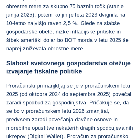
obrestne mere za skupno 75 baznih točk (stanje
junija 2025), potem ko jih je leta 2023 dvignila na
10-letno najvišjo raven 2,5 %. Glede na slabše
gospodarske obete, nizke inflacijske pritiske in
šibek ameriški dolar bo BOT morda v letu 2025 še
naprej zniževala obrestne mere.
Slabost svetovnega gospodarstva otežuje
izvajanje fiskalne politike
Proračunski primanjkljaj se je v proračunskem letu
2025 (od oktobra 2024 do septembra 2025) povečal
zaradi spodbud za gospodinjstva. Pričakuje se, da
se bo v proračunskem letu 2026 zmanjšal,
predvsem zaradi povečanja davčne osnove in
morebitne opustitve nekaterih dragih spodbujevalnih
ukrepov (Digital Wallet). Proračun za proračunsko