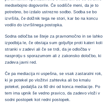
medsebojno dogovorile. Če sodišče meni, da je to
potrebno, bo izdalo ustrezno sodbo. Sodba se bo
izvršila, če dolžnik tega ne stori, kar bo na koncu
vodilo do izvršilnega postopka.
Sodna odločba se šteje za pravnomočno in se lahko
izpodbija le, če obstaja sum goljufije proti kateri koli
stranki v zadevi ali če se trdi, da je odločba v
nasprotju s sporazumom ali z zakonsko določbo, ki
zadeva javni red.
Če pa mediacija ni uspešna, se vsak zastaralni rok,
ki je potekel po vložitvi zahtevka ali bo kmalu
potekel, podaljša za 60 dni od konca mediacije. Po
tem ima upnik še vedno pravico, da zadevo vloži v
sodni postopek kot redni postopek.