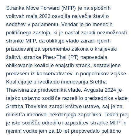
Stranka Move Forward (MFP) je na splošnih
volitvah maja 2023 osvojila največje število
sedežev v parlamentu. Vendar je po mesecih
političnega zastoja, ki je nastal zaradi nezmožnosti
stranke MFP, da oblikuje vlado zaradi njenih
prizadevanj za spremembo zakona o kraljevski
žalitvi, stranka Pheu-Thai (PT) napovedala
oblikovanje koalicije enajstih strank, sestavljene
predvsem iz konservativcev in podpornikov vojske.
Koalicija je privedla do imenovanja Srettha
Thavisina za predsednika vlade. Avgusta 2024 je
tajsko ustavno sodišče razrešilo predsednika vlade
Srettha Thavisina zaradi kršitve ustave, saj je za
ministra imenoval nekdanjega zapornika. Teden prej
je isto sodišče odredilo razpustitev stranke MFP in
njenim voditeljem za 10 let prepovedalo politično