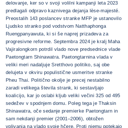
delovanje, ker so v svoji volilni kampanji leta 2023
predlagali odpravo kaznivega dejanja lèse-majesté.
Preostalih 143 poslancev stranke MFP je ustanovilo
Ljudsko stranko pod vodstvom Natthaphonga
Ruengpanyawuta, ki si še naprej prizadeva za
progresivne reforme. Septembra 2024 je kralj Maha
Vajiralongkorn potrdil vlado nove predsednice vlade
Paetongtarn Shinawatra. Paetongtarnina vlada v
veliki meri nadaljuje Sretthovo politiko, saj obe
delujeta v okviru populistične usmeritve stranke
Pheu Thai. Politično okolje je precej nestabilno
zaradi velikega števila strank, ki sestavljajo
koalicijo, kar jo oslabi kljub veliki večini 325 od 495
sedežev v spodnjem domu. Poleg tega je Thaksin
Shinawatra, oče sedanje premierke Paetongtarn in
sam nekdanji premier (2001–2006), obtožen
vplivanja na vlado svoje hčere. Proti njemu potekajo