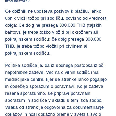
REDNI POSTOPEK
Če dolžnik ne upošteva pozivov k plačilu, lahko
upnik vloži tožbo pri sodišču, odvisno od vrednosti
dolga: Če dolg ne presega 300.000 THB (tajskih
bahtov), je treba tožbo vložiti pri okrožnem ali
pokrajinskem sodišču; če dolg presega 300.000
THB, je treba tožbo vložiti pri civilnem ali
pokrajinskem sodišču.
Politika sodišča je, da iz sodnega postopka izloči
nepotrebne zadeve. Večina civilnih sodišč ima
mediacijske centre, kjer se stranke lahko pogajajo
in dosežejo sporazum o poravnavi. Ko je zadeva
rešena sporazumno, se pripravi poravnalni
sporazum in sodišče v skladu s tem izda sodbo.
Vsaka od strank je odgovorna za dokumentiranje
dokazov in nosi dokazno breme v zvezi s svojo