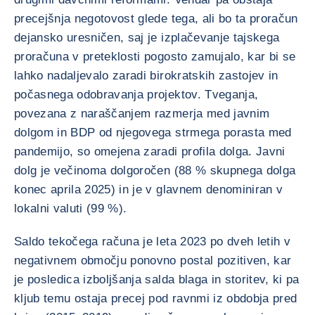
precejšnja negotovost glede tega, ali bo ta proračun
dejansko uresničen, saj je izplačevanje tajskega
proračuna v preteklosti pogosto zamujalo, kar bi se
lahko nadaljevalo zaradi birokratskih zastojev in
počasnega odobravanja projektov. Tveganja,
povezana z naraščanjem razmerja med javnim
dolgom in BDP od njegovega strmega porasta med
pandemijo, so omejena zaradi profila dolga. Javni
dolg je večinoma dolgoročen (88 % skupnega dolga
konec aprila 2025) in je v glavnem denominiran v
lokalni valuti (99 %).
Saldo tekočega računa je leta 2023 po dveh letih v
negativnem območju ponovno postal pozitiven, kar
je posledica izboljšanja salda blaga in storitev, ki pa
kljub temu ostaja precej pod ravnmi iz obdobja pred