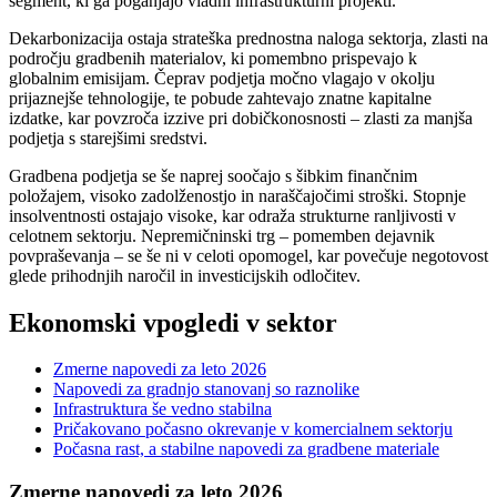
segment, ki ga poganjajo vladni infrastrukturni projekti.
Dekarbonizacija ostaja strateška prednostna naloga sektorja, zlasti na
področju gradbenih materialov, ki pomembno prispevajo k
globalnim emisijam. Čeprav podjetja močno vlagajo v okolju
prijaznejše tehnologije, te pobude zahtevajo znatne kapitalne
izdatke, kar povzroča izzive pri dobičkonosnosti – zlasti za manjša
podjetja s starejšimi sredstvi.
Gradbena podjetja se še naprej soočajo s šibkim finančnim
položajem, visoko zadolženostjo in naraščajočimi stroški. Stopnje
insolventnosti ostajajo visoke, kar odraža strukturne ranljivosti v
celotnem sektorju. Nepremičninski trg – pomemben dejavnik
povpraševanja – se še ni v celoti opomogel, kar povečuje negotovost
glede prihodnjih naročil in investicijskih odločitev.
Ekonomski vpogledi v sektor
Zmerne napovedi za leto 2026
Napovedi za gradnjo stanovanj so raznolike
Infrastruktura še vedno stabilna
Pričakovano počasno okrevanje v komercialnem sektorju
Počasna rast, a stabilne napovedi za gradbene materiale
Zmerne napovedi za leto 2026