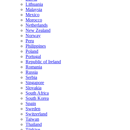
Lithuania
Malaysia
Mexico
Morocco
Netherlands
New Zealand
Norway
Peru
Philippines
Poland
Portugal
Republic of Ireland
Romania
Russia
Serbia
Singapore
Slovakia
South Africa
South Korea
Spain
Sweden
Switzerland
Taiwan
Thailand
Türkiye