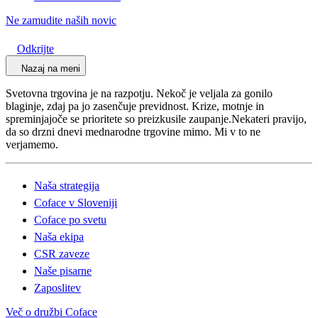
Ne zamudite naših novic
Odkrijte
Nazaj na meni
Svetovna trgovina je na razpotju. Nekoč je veljala za gonilo
blaginje, zdaj pa jo zasenčuje previdnost. Krize, motnje in
spreminjajoče se prioritete so preizkusile zaupanje.Nekateri pravijo,
da so drzni dnevi mednarodne trgovine mimo. Mi v to ne
verjamemo.
Naša strategija
Coface v Sloveniji
Coface po svetu
Naša ekipa
CSR zaveze
Naše pisarne
Zaposlitev
Več o družbi Coface