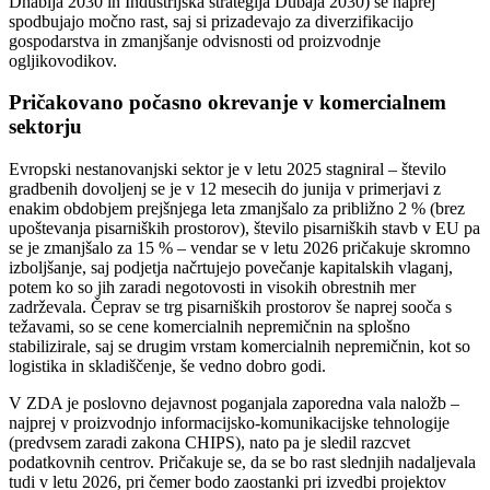
Dhabija 2030 in Industrijska strategija Dubaja 2030) še naprej
spodbujajo močno rast, saj si prizadevajo za diverzifikacijo
gospodarstva in zmanjšanje odvisnosti od proizvodnje
ogljikovodikov.
Pričakovano počasno okrevanje v komercialnem
sektorju
Evropski nestanovanjski sektor je v letu 2025 stagniral – število
gradbenih dovoljenj se je v 12 mesecih do junija v primerjavi z
enakim obdobjem prejšnjega leta zmanjšalo za približno 2 % (brez
upoštevanja pisarniških prostorov), število pisarniških stavb v EU pa
se je zmanjšalo za 15 % – vendar se v letu 2026 pričakuje skromno
izboljšanje, saj podjetja načrtujejo povečanje kapitalskih vlaganj,
potem ko so jih zaradi negotovosti in visokih obrestnih mer
zadrževala. Čeprav se trg pisarniških prostorov še naprej sooča s
težavami, so se cene komercialnih nepremičnin na splošno
stabilizirale, saj se drugim vrstam komercialnih nepremičnin, kot so
logistika in skladiščenje, še vedno dobro godi.
V ZDA je poslovno dejavnost poganjala zaporedna vala naložb –
najprej v proizvodnjo informacijsko-komunikacijske tehnologije
(predvsem zaradi zakona CHIPS), nato pa je sledil razcvet
podatkovnih centrov. Pričakuje se, da se bo rast slednjih nadaljevala
tudi v letu 2026, pri čemer bodo zaostanki pri izvedbi projektov