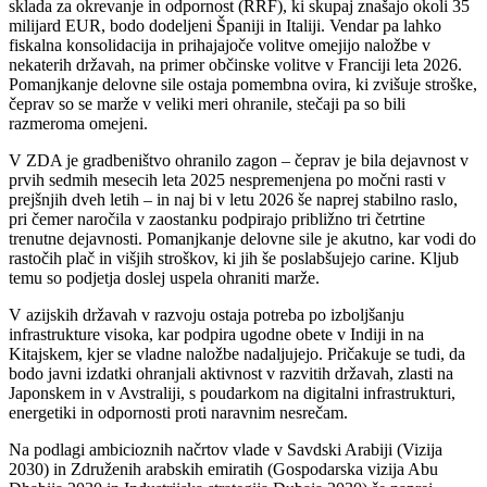
sklada za okrevanje in odpornost (RRF), ki skupaj znašajo okoli 35
milijard EUR, bodo dodeljeni Španiji in Italiji. Vendar pa lahko
fiskalna konsolidacija in prihajajoče volitve omejijo naložbe v
nekaterih državah, na primer občinske volitve v Franciji leta 2026.
Pomanjkanje delovne sile ostaja pomembna ovira, ki zvišuje stroške,
čeprav so se marže v veliki meri ohranile, stečaji pa so bili
razmeroma omejeni.
V ZDA je gradbeništvo ohranilo zagon – čeprav je bila dejavnost v
prvih sedmih mesecih leta 2025 nespremenjena po močni rasti v
prejšnjih dveh letih – in naj bi v letu 2026 še naprej stabilno raslo,
pri čemer naročila v zaostanku podpirajo približno tri četrtine
trenutne dejavnosti. Pomanjkanje delovne sile je akutno, kar vodi do
rastočih plač in višjih stroškov, ki jih še poslabšujejo carine. Kljub
temu so podjetja doslej uspela ohraniti marže.
V azijskih državah v razvoju ostaja potreba po izboljšanju
infrastrukture visoka, kar podpira ugodne obete v Indiji in na
Kitajskem, kjer se vladne naložbe nadaljujejo. Pričakuje se tudi, da
bodo javni izdatki ohranjali aktivnost v razvitih državah, zlasti na
Japonskem in v Avstraliji, s poudarkom na digitalni infrastrukturi,
energetiki in odpornosti proti naravnim nesrečam.
Na podlagi ambicioznih načrtov vlade v Savdski Arabiji (Vizija
2030) in Združenih arabskih emiratih (Gospodarska vizija Abu