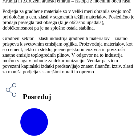
Arabija in Združeni arabski emirati – izstopa z močnimi obeti rasti.
Podjetja za gradbene materiale so v veliki meri ohranila svojo moč
pri določanju cen, zlasti v segmentih težjih materialov. Posledično je
prodaja presegla rast obsega (ki je občasno upadala),
dobičkonosnost pa je na splošno ostala stabilna.
Gradbeni sektor – zlasti industrija gradbenih materialov – znatno
prispeva k svetovnim emisijam ogljika. Proizvodnja materialov, kot
so cement, jeklo in steklo, je energetsko intenzivna in povzroča
znatne emisije toplogrednih plinov. V odgovor na to industrija
močno vlaga v pobude za dekarbonizacijo. Vendar pa s tem
povezani kapitalski izdatki predstavljajo znaten finančni izziv, zlasti
za manjša podjetja s starejšimi obrati in opremo.
Posreduj