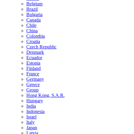
Belgium
Brazil
Bulgaria
Canada
Chile
China
Colombia
Croatia
Czech Republic
Denmark
Ecuador
Estonia
Finland
France
Germany
Greece
Group
Hong Kong, S.A.R.
Hungary
India
Indonesia
Israel
Italy
Japan
Latvia