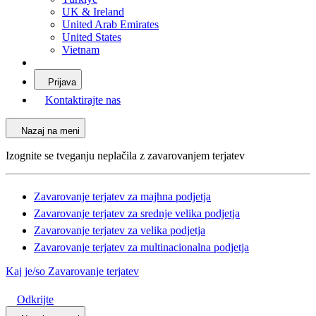
UK & Ireland
United Arab Emirates
United States
Vietnam
Prijava
Kontaktirajte nas
Nazaj na meni
Izognite se tveganju neplačila z zavarovanjem terjatev
Zavarovanje terjatev za majhna podjetja
Zavarovanje terjatev za srednje velika podjetja
Zavarovanje terjatev za velika podjetja
Zavarovanje terjatev za multinacionalna podjetja
Kaj je/so Zavarovanje terjatev
Odkrijte