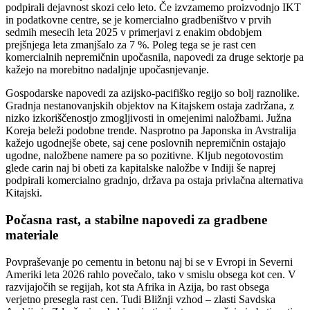
podpirali dejavnost skozi celo leto. Če izvzamemo proizvodnjo IKT
in podatkovne centre, se je komercialno gradbeništvo v prvih
sedmih mesecih leta 2025 v primerjavi z enakim obdobjem
prejšnjega leta zmanjšalo za 7 %. Poleg tega se je rast cen
komercialnih nepremičnin upočasnila, napovedi za druge sektorje pa
kažejo na morebitno nadaljnje upočasnjevanje.
Gospodarske napovedi za azijsko-pacifiško regijo so bolj raznolike.
Gradnja nestanovanjskih objektov na Kitajskem ostaja zadržana, z
nizko izkoriščenostjo zmogljivosti in omejenimi naložbami. Južna
Koreja beleži podobne trende. Nasprotno pa Japonska in Avstralija
kažejo ugodnejše obete, saj cene poslovnih nepremičnin ostajajo
ugodne, naložbene namere pa so pozitivne. Kljub negotovostim
glede carin naj bi obeti za kapitalske naložbe v Indiji še naprej
podpirali komercialno gradnjo, država pa ostaja privlačna alternativa
Kitajski.
Počasna rast, a stabilne napovedi za gradbene
materiale
Povpraševanje po cementu in betonu naj bi se v Evropi in Severni
Ameriki leta 2026 rahlo povečalo, tako v smislu obsega kot cen. V
razvijajočih se regijah, kot sta Afrika in Azija, bo rast obsega
verjetno presegla rast cen. Tudi Bližnji vzhod – zlasti Savdska