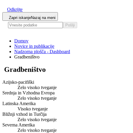
Odkrijte
Zapri iskanje
Nazaj na meni
Pošlji
Domov
Novice in publikacije
Nadzorna plošča - Dashboard
Gradbeništvo
Gradbeništvo
Azijsko-pacifiški
Zelo visoko tveganje
Srednja in Vzhodna Evropa
Zelo visoko tveganje
Latinska Amerika
Visoko tveganje
Bližnji vzhod in Turčija
Zelo visoko tveganje
Severna Amerika
Zelo visoko tveganje