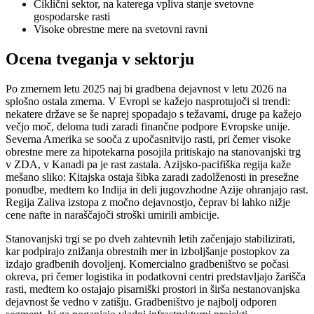
Ciklični sektor, na katerega vpliva stanje svetovne
gospodarske rasti
Visoke obrestne mere na svetovni ravni
Ocena tveganja v sektorju
Po zmernem letu 2025 naj bi gradbena dejavnost v letu 2026 na
splošno ostala zmerna. V Evropi se kažejo nasprotujoči si trendi:
nekatere države se še naprej spopadajo s težavami, druge pa kažejo
večjo moč, deloma tudi zaradi finančne podpore Evropske unije.
Severna Amerika se sooča z upočasnitvijo rasti, pri čemer visoke
obrestne mere za hipotekarna posojila pritiskajo na stanovanjski trg
v ZDA, v Kanadi pa je rast zastala. Azijsko-pacifiška regija kaže
mešano sliko: Kitajska ostaja šibka zaradi zadolženosti in presežne
ponudbe, medtem ko Indija in deli jugovzhodne Azije ohranjajo rast.
Regija Zaliva izstopa z močno dejavnostjo, čeprav bi lahko nižje
cene nafte in naraščajoči stroški umirili ambicije.
Stanovanjski trgi se po dveh zahtevnih letih začenjajo stabilizirati,
kar podpirajo znižanja obrestnih mer in izboljšanje postopkov za
izdajo gradbenih dovoljenj. Komercialno gradbeništvo se počasi
okreva, pri čemer logistika in podatkovni centri predstavljajo žarišča
rasti, medtem ko ostajajo pisarniški prostori in širša nestanovanjska
dejavnost še vedno v zatišju. Gradbeništvo je najbolj odporen