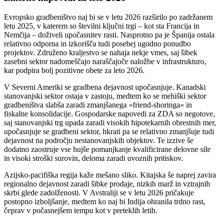
Evropsko gradbeništvo naj bi se v letu 2026 razširilo po zadržanem
letu 2025, v katerem so številni ključni trgi – kot sta Francija in
Nemčija – doživeli upočasnitev rasti. Nasprotno pa je Španija ostala
relativno odporna in izkorišča tudi posebej ugodno ponudbo
projektov. Združeno kraljestvo se nahaja nekje vmes, saj šibek
zasebni sektor nadomeščajo naraščajoče naložbe v infrastrukturo,
kar podpira bolj pozitivne obete za leto 2026.
V Severni Ameriki se gradbena dejavnost upočasnjuje. Kanadski
stanovanjski sektor ostaja v zastoju, medtem ko se mehiški sektor
gradbeništva slabša zaradi zmanjšanega »friend-shoringa« in
fiskalne konsolidacije. Gospodarske napovedi za ZDA so negotove,
saj stanovanjski trg upada zaradi visokih hipotekarnih obrestnih mer,
upočasnjuje se gradbeni sektor, hkrati pa se relativno zmanjšuje tudi
dejavnost na področju nestanovanjskih objektov. Te izzive še
dodatno zaostruje vse hujše pomanjkanje kvalificirane delovne sile
in visoki stroški surovin, deloma zaradi uvoznih pritiskov.
Azijsko-pacifiška regija kaže mešano sliko. Kitajska še naprej zavira
regionalno dejavnost zaradi šibke prodaje, nizkih marž in vztrajnih
skrbi glede zadolženosti. V Avstraliji se v letu 2026 pričakuje
postopno izboljšanje, medtem ko naj bi Indija ohranila trdno rast,
čeprav v počasnejšem tempu kot v preteklih letih.