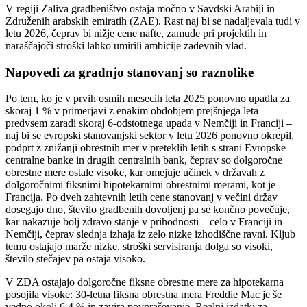
V regiji Zaliva gradbeništvo ostaja močno v Savdski Arabiji in
Združenih arabskih emiratih (ZAE). Rast naj bi se nadaljevala tudi v
letu 2026, čeprav bi nižje cene nafte, zamude pri projektih in
naraščajoči stroški lahko umirili ambicije zadevnih vlad.
Napovedi za gradnjo stanovanj so raznolike
Po tem, ko je v prvih osmih mesecih leta 2025 ponovno upadla za
skoraj 1 % v primerjavi z enakim obdobjem prejšnjega leta –
predvsem zaradi skoraj 6-odstotnega upada v Nemčiji in Franciji –
naj bi se evropski stanovanjski sektor v letu 2026 ponovno okrepil,
podprt z znižanji obrestnih mer v preteklih letih s strani Evropske
centralne banke in drugih centralnih bank, čeprav so dolgoročne
obrestne mere ostale visoke, kar omejuje učinek v državah z
dolgoročnimi fiksnimi hipotekarnimi obrestnimi merami, kot je
Francija. Po dveh zahtevnih letih cene stanovanj v večini držav
dosegajo dno, število gradbenih dovoljenj pa se končno povečuje,
kar nakazuje bolj zdravo stanje v prihodnosti – celo v Franciji in
Nemčiji, čeprav slednja izhaja iz zelo nizke izhodiščne ravni. Kljub
temu ostajajo marže nizke, stroški servisiranja dolga so visoki,
število stečajev pa ostaja visoko.
V ZDA ostajajo dolgoročne fiksne obrestne mere za hipotekarna
posojila visoke: 30-letna fiksna obrestna mera Freddie Mac je še
vedno okoli 6,4 % in zavira povpraševanje. Realni izdatki za