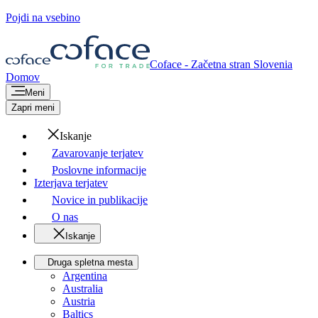
Pojdi na vsebino
Coface - Začetna stran
Slovenia
Domov
Meni
Zapri meni
Iskanje
Zavarovanje terjatev
Poslovne informacije
Izterjava terjatev
Novice in publikacije
O nas
Iskanje
Druga spletna mesta
Argentina
Australia
Austria
Baltics