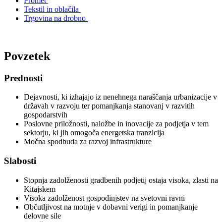
Promet
Tekstil in oblačila
Trgovina na drobno
Povzetek
Prednosti
Dejavnosti, ki izhajajo iz nenehnega naraščanja urbanizacije v
državah v razvoju ter pomanjkanja stanovanj v razvitih
gospodarstvih
Poslovne priložnosti, naložbe in inovacije za podjetja v tem
sektorju, ki jih omogoča energetska tranzicija
Močna spodbuda za razvoj infrastrukture
Slabosti
Stopnja zadolženosti gradbenih podjetij ostaja visoka, zlasti na
Kitajskem
Visoka zadolženost gospodinjstev na svetovni ravni
Občutljivost na motnje v dobavni verigi in pomanjkanje
delovne sile