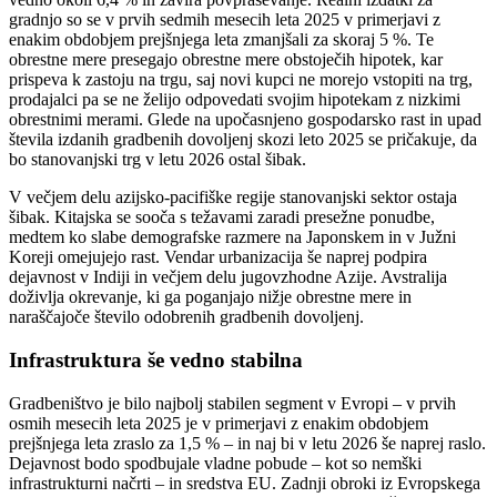
gradnjo so se v prvih sedmih mesecih leta 2025 v primerjavi z
enakim obdobjem prejšnjega leta zmanjšali za skoraj 5 %. Te
obrestne mere presegajo obrestne mere obstoječih hipotek, kar
prispeva k zastoju na trgu, saj novi kupci ne morejo vstopiti na trg,
prodajalci pa se ne želijo odpovedati svojim hipotekam z nizkimi
obrestnimi merami. Glede na upočasnjeno gospodarsko rast in upad
števila izdanih gradbenih dovoljenj skozi leto 2025 se pričakuje, da
bo stanovanjski trg v letu 2026 ostal šibak.
V večjem delu azijsko-pacifiške regije stanovanjski sektor ostaja
šibak. Kitajska se sooča s težavami zaradi presežne ponudbe,
medtem ko slabe demografske razmere na Japonskem in v Južni
Koreji omejujejo rast. Vendar urbanizacija še naprej podpira
dejavnost v Indiji in večjem delu jugovzhodne Azije. Avstralija
doživlja okrevanje, ki ga poganjajo nižje obrestne mere in
naraščajoče število odobrenih gradbenih dovoljenj.
Infrastruktura še vedno stabilna
Gradbeništvo je bilo najbolj stabilen segment v Evropi – v prvih
osmih mesecih leta 2025 je v primerjavi z enakim obdobjem
prejšnjega leta zraslo za 1,5 % – in naj bi v letu 2026 še naprej raslo.
Dejavnost bodo spodbujale vladne pobude – kot so nemški
infrastrukturni načrti – in sredstva EU. Zadnji obroki iz Evropskega