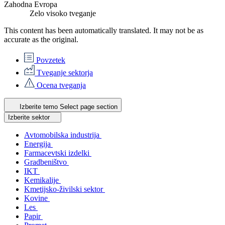
Zahodna Evropa
Zelo visoko tveganje
This content has been automatically translated. It may not be as
accurate as the
original
.
Povzetek
Tveganje sektorja
Ocena tveganja
Izberite temo
Select page section
Izberite sektor
Avtomobilska industrija
Energija
Farmacevtski izdelki
Gradbeništvo
IKT
Kemikalije
Kmetijsko-živilski sektor
Kovine
Les
Papir