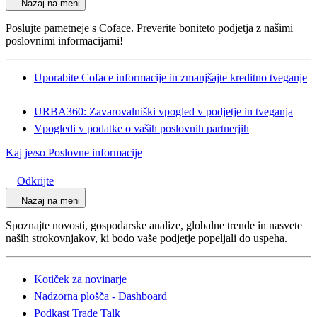
Nazaj na meni
Poslujte pametneje s Coface. Preverite boniteto podjetja z našimi
poslovnimi informacijami!
Uporabite Coface informacije in zmanjšajte kreditno tveganje
URBA360: Zavarovalniški vpogled v podjetje in tveganja
Vpogledi v podatke o vaših poslovnih partnerjih
Kaj je/so Poslovne informacije
Odkrijte
Nazaj na meni
Spoznajte novosti, gospodarske analize, globalne trende in nasvete
naših strokovnjakov, ki bodo vaše podjetje popeljali do uspeha.
Kotiček za novinarje
Nadzorna plošča - Dashboard
Podkast Trade Talk