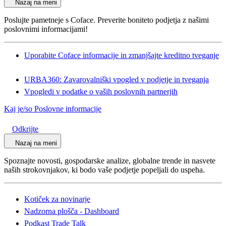
Nazaj na meni
Poslujte pametneje s Coface. Preverite boniteto podjetja z našimi
poslovnimi informacijami!
Uporabite Coface informacije in zmanjšajte kreditno tveganje
URBA360: Zavarovalniški vpogled v podjetje in tveganja
Vpogledi v podatke o vaših poslovnih partnerjih
Kaj je/so Poslovne informacije
Odkrijte
Nazaj na meni
Spoznajte novosti, gospodarske analize, globalne trende in nasvete
naših strokovnjakov, ki bodo vaše podjetje popeljali do uspeha.
Kotiček za novinarje
Nadzorna plošča - Dashboard
Podkast Trade Talk