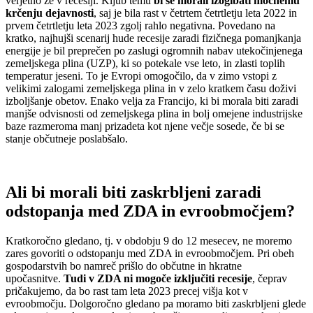
verjetno že v recesiji. Kljub temu
bi se morali izogibati močnemu
krčenju dejavnosti
, saj je bila rast v četrtem četrtletju leta 2022 in
prvem četrtletju leta 2023 zgolj rahlo negativna. Povedano na
kratko, najhujši scenarij hude recesije zaradi fizičnega pomanjkanja
energije je bil preprečen po zaslugi ogromnih nabav utekočinjenega
zemeljskega plina (UZP), ki so potekale vse leto, in zlasti toplih
temperatur jeseni. To je Evropi omogočilo, da v zimo vstopi z
velikimi zalogami zemeljskega plina in v zelo kratkem času doživi
izboljšanje obetov. Enako velja za Francijo, ki bi morala biti zaradi
manjše odvisnosti od zemeljskega plina in bolj omejene industrijske
baze razmeroma manj prizadeta kot njene večje sosede, če bi se
stanje občutneje poslabšalo.
Ali bi morali biti zaskrbljeni zaradi
odstopanja med ZDA in evroobmočjem?
Kratkoročno gledano, tj. v obdobju 9 do 12 mesecev, ne moremo
zares govoriti o odstopanju med ZDA in evroobmočjem. Pri obeh
gospodarstvih bo namreč prišlo do občutne in hkratne
upočasnitve.
Tudi v ZDA ni mogoče izključiti recesije
, čeprav
pričakujemo, da bo rast tam leta 2023 precej višja kot v
evroobmočju. Dolgoročno gledano pa moramo biti zaskrbljeni glede