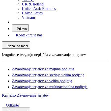
UK & Ireland
United Arab Emirates
United States
Vietnam
Prijava
Kontaktirajte nas
Nazaj na meni
Izognite se tveganju neplačila z zavarovanjem terjatev
Zavarovanje terjatev za majhna podjetja
Zavarovanje terjatev za srednje velika podjetja
Zavarovanje terjatev za velika podjetja
Zavarovanje terjatev za multinacionalna podjetja
Kaj je/so Zavarovanje terjatev
Odkrijte