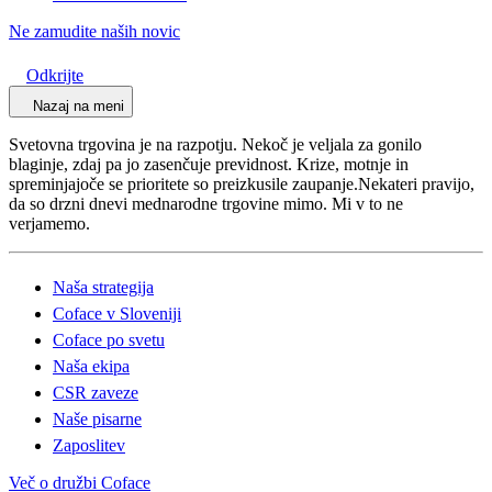
Ne zamudite naših novic
Odkrijte
Nazaj na meni
Svetovna trgovina je na razpotju. Nekoč je veljala za gonilo
blaginje, zdaj pa jo zasenčuje previdnost. Krize, motnje in
spreminjajoče se prioritete so preizkusile zaupanje.Nekateri pravijo,
da so drzni dnevi mednarodne trgovine mimo. Mi v to ne
verjamemo.
Naša strategija
Coface v Sloveniji
Coface po svetu
Naša ekipa
CSR zaveze
Naše pisarne
Zaposlitev
Več o družbi Coface