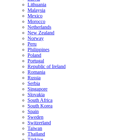
Lithuania
Malaysia
Mexico
Morocco
Netherlands
New Zealand
Norway
Peru
Philippines
Poland
Portugal
Republic of Ireland
Romania
Russia
Serbia
Singapore
Slovakia
South Africa
South Korea
Spain
Sweden
Switzerland
Taiwan
Thailand
Türkiye