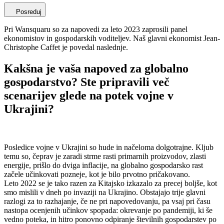
Posreduj
Pri Wansquaru so za napovedi za leto 2023 zaprosili panel
ekonomistov in gospodarskih voditeljev. Naš glavni ekonomist Jean-
Christophe Caffet je povedal naslednje.
Kakšna je vaša napoved za globalno
gospodarstvo? Ste pripravili več
scenarijev glede na potek vojne v
Ukrajini?
Posledice vojne v Ukrajini so hude in načeloma dolgotrajne. Kljub
temu so, čeprav je zaradi strme rasti primarnih proizvodov, zlasti
energije, prišlo do dviga inflacije, na globalno gospodarsko rast
začele učinkovati pozneje, kot je bilo prvotno pričakovano.
Leto 2022 se je tako razen za Kitajsko izkazalo za precej boljše, kot
smo mislili v dneh po invaziji na Ukrajino. Obstajajo trije glavni
razlogi za to razhajanje, če ne pri napovedovanju, pa vsaj pri času
nastopa ocenjenih učinkov spopada: okrevanje po pandemiji, ki še
vedno poteka, in hitro ponovno odpiranje številnih gospodarstev po