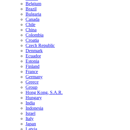
Belgium
Brazil
Bulgaria
Canada
Chile
China
Colombia
Croatia
Czech Republic
Denmark
Ecuador
Estonia
Finland
France
Germany
Greece
Group
Hong Kong, S.A.R.
Hungary
India
Indonesia
Israel
Italy
Japan
Latvia