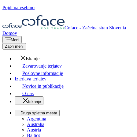
Pojdi na vsebino
Coface - Začetna stran
Slovenia
Domov
Meni
Zapri meni
Iskanje
Zavarovanje terjatev
Poslovne informacije
Izterjava terjatev
Novice in publikacije
O nas
Iskanje
Druga spletna mesta
Argentina
Australia
Austria
Baltics