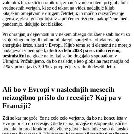
valu okužb z različico omikron; zmanjševanje motenj pri globalnih
vrednostnih verigah, ki se od takrat na videz nadaljuje kljub
kitajskim omejitvam v drugem četrtletju; in močno razvarčevanje
agensov, zlasti gospodinjstev – pri čemer rezerve, nakopičene med
pandemijo, delujejo kot blažilec.
Pri ohranjanju dejavnosti in v nekem obsegu družbene stabilnosti so
svojo vlogo odigrali tudi nujni ukrepi, sprejeti za obvladovanje
energijske krize, zlasti v Evropi. Kljub temu se ti elementi ne morejo
nadaljevati v nedogled,
obeti za leto 2023 pa so, milo rečeno,
pesimistični
ne glede na to, kaj se bo dogajalo s spopadom v
Ukrajini. Pričakujemo, da bo naslednje leto globalna rast manjša od
2 % v primerjavi s 3,0 % v povprečju v zadnjih desetih letih.
Ali bo v Evropi v naslednjih mesecih
neizogibno prišlo do recesije? Kaj pa v
Franciji?
Zdi se kar mogoče, če ne celo zelo verjetno, da bo na koncu leta v
Evropi prišlo do recesije. Glede na najnovejše dostopne statistične
podatke in pred kratkim objavljene glavne kazalnike smo dejansko