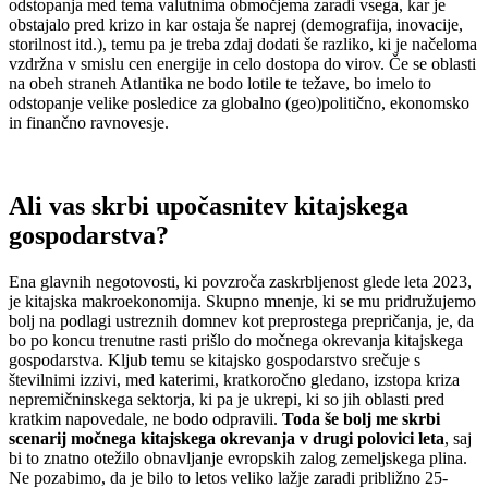
odstopanja med tema valutnima območjema zaradi vsega, kar je
obstajalo pred krizo in kar ostaja še naprej (demografija, inovacije,
storilnost itd.), temu pa je treba zdaj dodati še razliko, ki je načeloma
vzdržna v smislu cen energije in celo dostopa do virov. Če se oblasti
na obeh straneh Atlantika ne bodo lotile te težave, bo imelo to
odstopanje velike posledice za globalno (geo)politično, ekonomsko
in finančno ravnovesje.
Ali vas skrbi upočasnitev kitajskega
gospodarstva?
Ena glavnih negotovosti, ki povzroča zaskrbljenost glede leta 2023,
je kitajska makroekonomija. Skupno mnenje, ki se mu pridružujemo
bolj na podlagi ustreznih domnev kot preprostega prepričanja, je, da
bo po koncu trenutne rasti prišlo do močnega okrevanja kitajskega
gospodarstva. Kljub temu se kitajsko gospodarstvo srečuje s
številnimi izzivi, med katerimi, kratkoročno gledano, izstopa kriza
nepremičninskega sektorja, ki pa je ukrepi, ki so jih oblasti pred
kratkim napovedale, ne bodo odpravili.
Toda še bolj me skrbi
scenarij močnega kitajskega okrevanja v drugi polovici leta
, saj
bi to znatno otežilo obnavljanje evropskih zalog zemeljskega plina.
Ne pozabimo, da je bilo to letos veliko lažje zaradi približno 25-