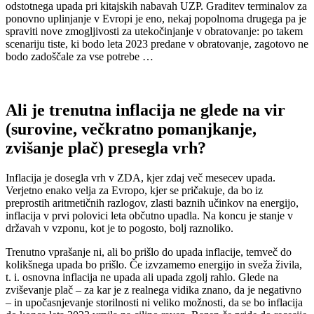
odstotnega upada pri kitajskih nabavah UZP. Graditev terminalov za
ponovno uplinjanje v Evropi je eno, nekaj popolnoma drugega pa je
spraviti nove zmogljivosti za utekočinjanje v obratovanje: po takem
scenariju tiste, ki bodo leta 2023 predane v obratovanje, zagotovo ne
bodo zadoščale za vse potrebe …
Ali je trenutna inflacija ne glede na vir
(surovine, večkratno pomanjkanje,
zvišanje plač) presegla vrh?
Inflacija je dosegla vrh v ZDA, kjer zdaj več mesecev upada.
Verjetno enako velja za Evropo, kjer se pričakuje, da bo iz
preprostih aritmetičnih razlogov, zlasti baznih učinkov na energijo,
inflacija v prvi polovici leta občutno upadla. Na koncu je stanje v
državah v vzponu, kot je to pogosto, bolj raznoliko.
Trenutno vprašanje ni, ali bo prišlo do upada inflacije, temveč do
kolikšnega upada bo prišlo. Če izvzamemo energijo in sveža živila,
t. i. osnovna inflacija ne upada ali upada zgolj rahlo. Glede na
zviševanje plač – za kar je z realnega vidika znano, da je negativno
– in upočasnjevanje storilnosti ni veliko možnosti, da se bo inflacija