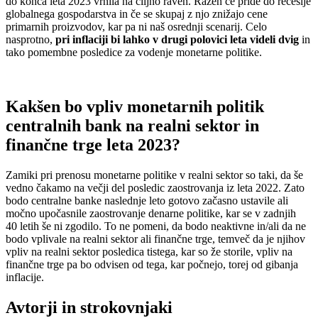
do konca leta 2023 vrnila na ciljno raven. Razen če pride do recesije
globalnega gospodarstva in če se skupaj z njo znižajo cene
primarnih proizvodov, kar pa ni naš osrednji scenarij. Celo
nasprotno,
pri inflaciji bi lahko v drugi polovici leta videli dvig
in
tako pomembne posledice za vodenje monetarne politike.
Kakšen bo vpliv monetarnih politik
centralnih bank na realni sektor in
finančne trge leta 2023?
Zamiki pri prenosu monetarne politike v realni sektor so taki, da še
vedno čakamo na večji del posledic zaostrovanja iz leta 2022. Zato
bodo centralne banke naslednje leto gotovo začasno ustavile ali
močno upočasnile zaostrovanje denarne politike, kar se v zadnjih
40 letih še ni zgodilo. To ne pomeni, da bodo neaktivne in/ali da ne
bodo vplivale na realni sektor ali finančne trge, temveč da je njihov
vpliv na realni sektor posledica tistega, kar so že storile, vpliv na
finančne trge pa bo odvisen od tega, kar počnejo, torej od gibanja
inflacije.
Avtorji in strokovnjaki