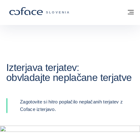
Pojdi na vsebino
Domov
Me
COFACE - ZAČETNA STRAN
SLOVENIA
Izterjava terjatev:
obvladajte neplačane terjatve
Zagotovite si hitro poplačilo neplačanih terjatev z
Coface izterjavo.