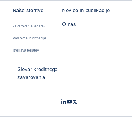
Naše storitve
Novice in publikacije
O nas
Zavarovanje terjatev
Poslovne informacije
Izterjava terjatev
Slovar kreditnega
zavarovanja
LinkedIn
Youtube
Twitter
- Coface
- Coface
- Coface