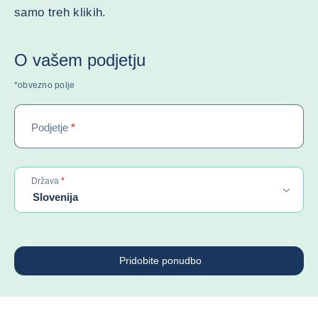
samo treh klikih.
O vašem podjetju
*obvezno polje
Podjetje
*
required
Država
*
Slovenija
Pridobite ponudbo