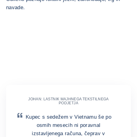
navade.
Izjave naših strank
JOHAN: LASTNIK MAJHNEGA TEKSTILNEGA
PODJETJA
Kupec s sedežem v Vietnamu še po
osmih mesecih ni poravnal
izstavljenega računa, čeprav v