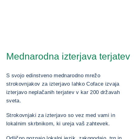
Mednarodna izterjava terjatev
S svojo edinstveno mednarodno mrežo
strokovnjakov za izterjavo lahko Coface izvaja
izterjavo neplačanih terjatev v kar 200 državah
sveta.
Strokovnjaki za izterjavo so vez med vami in
lokalnim skrbnikom, ki ureja vaš zahtevek.
Odlično poznajo lokalni jezik, zakonodajo, trg in