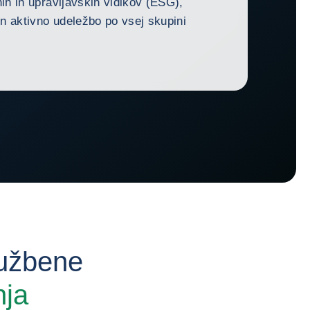
nih in upravljavskih vidikov (ESG),
n aktivno udeležbo po vsej skupini
ružbene
nja