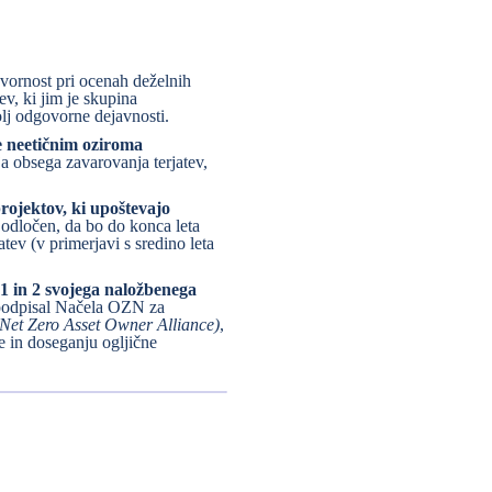
ornost pri ocenah deželnih
v, ki jim je skupina
lj odgovorne dejavnosti.
ne neetičnim oziroma
ja obsega zavarovanja terjatev,
rojektov, ki upoštevajo
 odločen, da bo do konca leta
ev (v primerjavi s sredino leta
 1 in 2 svojega naložbenega
3 podpisal Načela OZN za
(Net Zero Asset Owner Alliance)
,
e in doseganju ogljične
POVEČAJ SLIKO