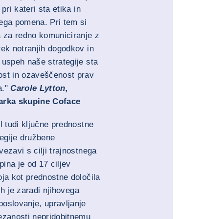
pri kateri sta etika in
ega pomena. Pri tem si
a za redno komuniciranje z
rek notranjih dogodkov in
 uspeh naše strategije sta
ost in ozaveščenost prav
a."
Carole Lytton,
arka skupine Coface
l tudi ključne prednostne
tegije družbene
ezavi s cilji trajnostnega
ina je od 17 ciljev
oja kot prednostne določila
jih je zaradi njihovega
oslovanje, upravljanje
ezanosti nepridobitnemu