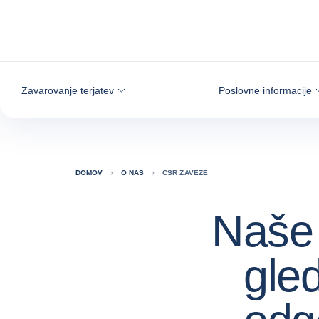
Pojdi na vsebino
Zavarovanje terjatev
Poslovne informacije
DOMOV
O NAS
CSR ZAVEZE
Naše
gle