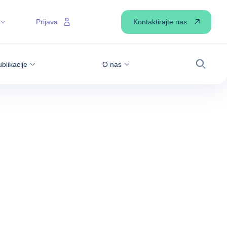
Kontaktirajte nas
Prijava
blikacije
O nas
Iskanje