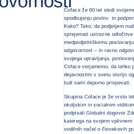
ovornosti
Coface že 80 let sledi svoje
spodbujanju poslov in podpori
Kako? Tako, da podjetjem nu
sprejemati ustrezne odločitve
medpodjetniškemu poslovanju 
odgovornost – in ravno odgovo
svojega upravljanja, poslovan
Coface verjamemo, da lahko p
dejavnostmi v svetu storijo 
tudi sami dejavno prispevati.
Skupina Coface je že vrsto le
okoljskim in socialnim vidik
podpisali Globalni dogovor Zd
katerega na svojem vplivnem
vodilnih načel o človekovih p