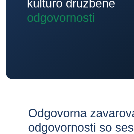
kulturo družbene
odgovornosti
Odgovorna zavaroval
odgovornosti so ses