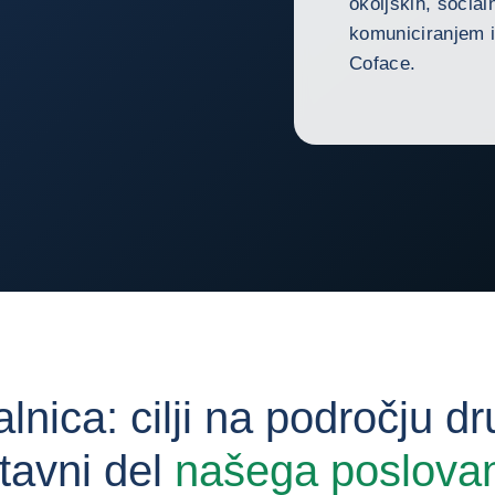
okoljskih, social
komuniciranjem i
Coface.
nica: cilji na področju d
tavni del
našega poslova