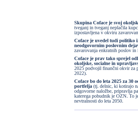
Skupina Coface je svoj okoljski
tveganj in tveganj neplačila kup
izpostavljena v okviru zavarovan
Coface je uvedel tudi politiko
neodgovornim poslovnim deja
zavarovanja enkratnih poslov in 
Coface je prav tako sprejel od
okoljske, socialne in upravljav
2025 podvojil finančni okvir za 
2022).
Coface bo do leta 2025 za 30 o
portfelja
(tj. delnic, ki kotiraj
odgovorne naložbe, pripravlja p
katerega pobudnik je OZN. To je 
nevtralnosti do leta 2050.