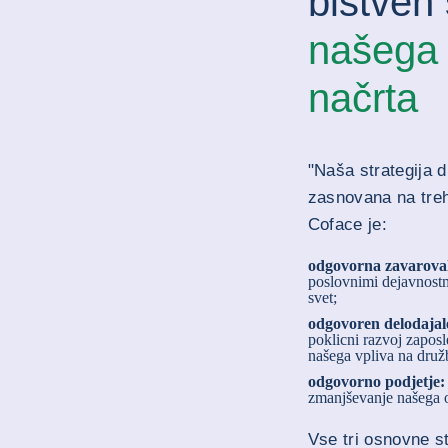
bistven 
našega 
načrta
"Naša strategija 
zasnovana na treh
Coface je:
odgovorna zavarova
poslovnimi dejavnostm
svet;
odgovoren delodajal
poklicni razvoj zapos
našega vpliva na druž
odgovorno podjetje
zmanjševanje našega o
Vse tri osnovne st