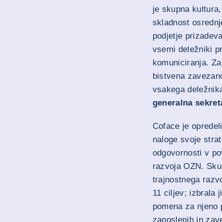
je skupna kultura, 
skladnost osrednj
podjetje prizadev
vsemi deležniki p
komuniciranja. Za
bistvena zavezan
vsakega deležnik
generalna sekret
Coface je opredeli
naloge svoje stra
odgovornosti v pov
razvoja OZN. Skup
trajnostnega razv
11 ciljev; izbrala 
pomena za njeno p
zaposlenih in zav