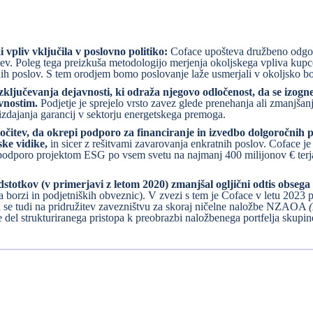
 vpliv vključila v poslovno politiko:
Coface upošteva družbeno odgov
cev. Poleg tega preizkuša metodologijo merjenja okoljskega vpliva kupce
ih poslov. S tem orodjem bomo poslovanje laže usmerjali v okoljsko bo
 izključevanja dejavnosti, ki odraža njegovo odločenost, da se izog
vnostim.
Podjetje je sprejelo vrsto zavez glede prenehanja ali zmanjšan
izdajanja garancij v sektorju energetskega premoga.
ločitev, da okrepi podporo za financiranje in izvedbo dolgoročnih p
ske vidike,
in sicer z rešitvami zavarovanja enkratnih poslov. Coface je
podporo projektom ESG po vsem svetu na najmanj 400 milijonov € terjat
dstotkov (v primerjavi z letom 2020) zmanjšal ogljični odtis obsega
o na borzi in podjetniških obveznic). V zvezi s tem je Coface v letu 202
a se tudi na pridružitev zavezništvu za skoraj ničelne naložbe NZAOA
del strukturiranega pristopa k preobrazbi naložbenega portfelja skupin