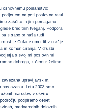
mu osnovnemu poslanstvo:
 podjetjem na poti poslovne rasti.
dimo zaščito in jim pomagamo
 glede kreditnih tveganj. Podpora
pa s sabo prinaša tudi
rnost je Coface umestil v osrčje
ja in komuniciranja. V družbi
odjetja s svojimi poslovnimi
ogromno dobrega, k čemur želimo
t zavezana upravljavskim,
om poslovanja. Leta 2003 smo
ruženih narodov, v okviru
 področju podpiramo deset
ravicah, mednarodnih delovnih