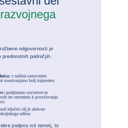
sestavni del
razvojnega
družbene odgovornosti je
 prednostnih področjih.
lnica:
z našimi osnovnimi
i soustvarjamo bolj trajnosten
ec:
podpiramo zavzetost in
lenih ter stremimo k povečevanju
bo;
:
naš ključni cilj je aktivno
koljskega odtisa.
ebre podpira isti temelj, to