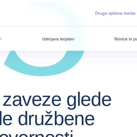
Druga spletna mesta
Izterjava terjatev
Novice in pu
 zaveze glede
de družbene