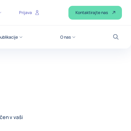
Kontaktirajte nas
Prijava
ublikacije
O nas
Iskanje
čen v vaši