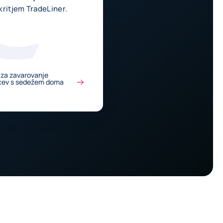
kritjem TradeLiner.
v za zavarovanje
pcev s sedežem doma