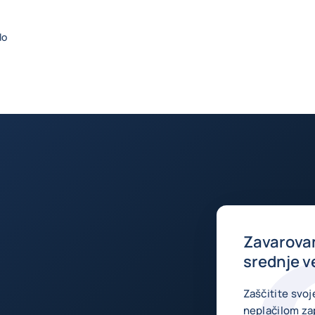
lo
Zavarovan
srednje v
Zaščitite svo
neplačilom zap