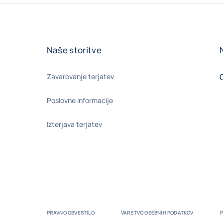
Naše storitve
Zavarovanje terjatev
Poslovne informacije
Izterjava terjatev
PRAVNO OBVESTILO
VARSTVO OSEBNIH PODATKOV
P