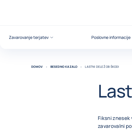
Pojdi na vsebino
Zavarovanje terjatev
Poslovne informacije
DOMOV
BESEDNO KAZALO
LASTNI DELEŽ OB ŠKODI
Last
Fiksni znesek 
zavarovalni p