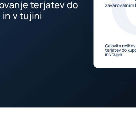
rovanje terjatev do
zavarovalnim 
n v tujini
Celovita rešite
terjatev do ku
in v tujini