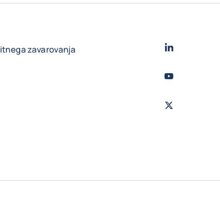
LinkedIn
- Cofac
ditnega zavarovanja
Youtube
- Coface
Twitter
- Coface