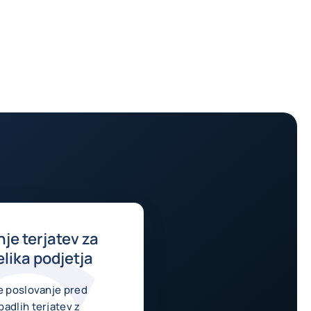
je terjatev za
elika podjetja
je poslovanje pred
adlih terjatev z