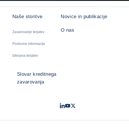
Naše storitve
Novice in publikacije
O nas
Zavarovanje terjatev
Poslovne informacije
Izterjava terjatev
Slovar kreditnega
zavarovanja
LinkedIn
Youtube
Twitter
- Coface
- Coface
- Coface