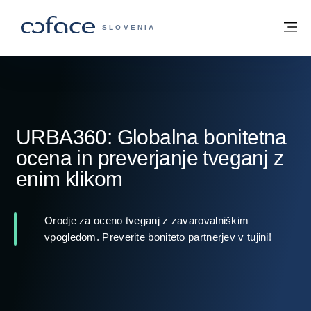
Pojdi na vsebino
Domov
Me
COFACE - ZAČETNA STRAN
SLOVENIA
URBA360: Globalna bonitetna
ocena in preverjanje tveganj z
enim klikom
Orodje za oceno tveganj z zavarovalniškim
vpogledom. Preverite boniteto partnerjev v tujini!