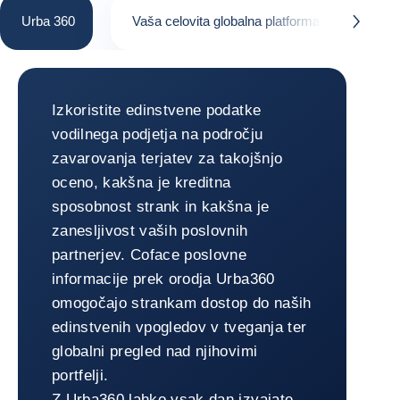
Urba 360
Vaša celovita globalna platforma za upravljanj
button.next
Urba 360
Izkoristite edinstvene podatke
vodilnega podjetja na področju
zavarovanja terjatev za takojšnjo
oceno, kakšna je kreditna
sposobnost strank in kakšna je
zanesljivost vaših poslovnih
partnerjev. Coface poslovne
informacije prek orodja Urba360
omogočajo strankam dostop do naših
edinstvenih vpogledov v tveganja ter
globalni pregled nad njihovimi
portfelji.
Z Urba360 lahko vsak dan izvajate