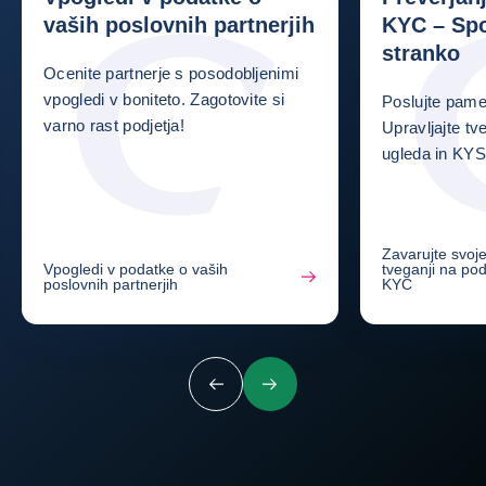
vaših poslovnih partnerjih
KYC – Spo
stranko
Ocenite partnerje s posodobljenimi
vpogledi v boniteto. Zagotovite si
Poslujte pame
varno rast podjetja!
Upravljajte tv
ugleda in KYS
Zavarujte svoje
Vpogledi v podatke o vaših
tveganji na pod
poslovnih partnerjih
KYC
Prejšnji
Naslednji