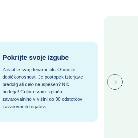
Pokrijte svoje izgube
Zaščitite svoj denarni tok. Ohranite
dobičkonosnost. Je postopek izterjave
Naslednji (v
predolg ali celo neuspešen? Nič
hudega! Coface vam izplača
zavarovalnino v višini do 90 odstotkov
zavarovanih terjatev.