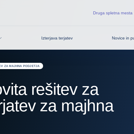
Druga spletna mesta
Izterjava terjatev
Novice in pu
EV ZA MAJHNA PODJETJA
vita rešitev za
rjatev za majhna