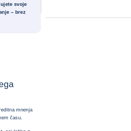
ujete svoje
anje – brez
jega
kreditna mnenja
alnem času.