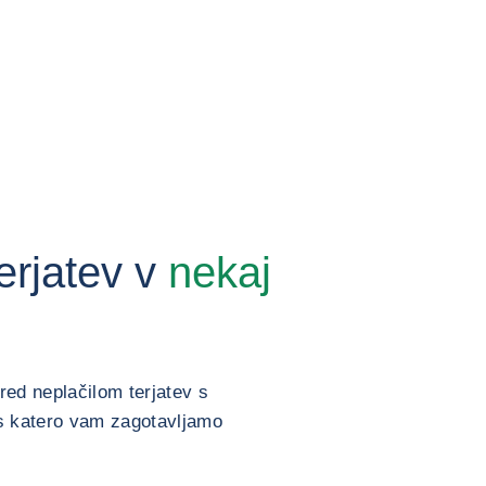
erjatev v
nekaj
red neplačilom terjatev s
, s katero vam zagotavljamo