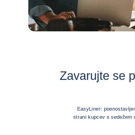
Zavarujte se p
EasyLiner: poenostavljen
strani kupcev s sedežem do