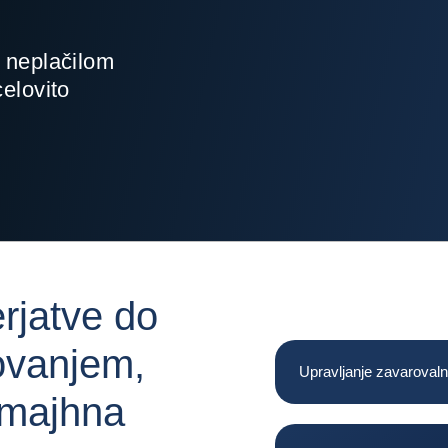
d neplačilom
celovito
erjatve do
ovanjem,
Upravljanje zavarovaln
 majhna