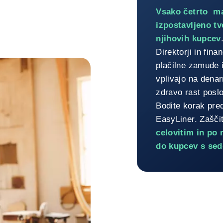
Upravljan
Vsako četrto maj
izpostavljeno tv
njihovih kupcev
Direktorji in fina
plačilne zamude i
vplivajo na denar
zdravo rast posl
Bodite korak pre
EasyLiner. Zašči
celovitim in po
do kupcev s sed
Vrnitev na Upravljanj