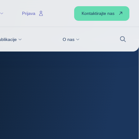
Kontaktirajte nas
Prijava
blikacije
O nas
Iskanje