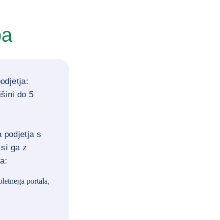
ba
odjetja:
šini do 5
a podjetja s
si ga z
a:
letnega portala,