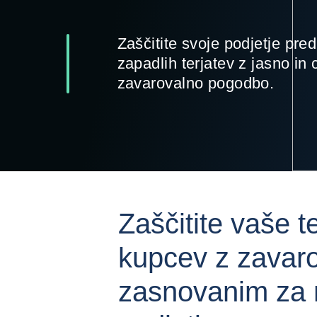
Zaščitite svoje podjetje pre
zapadlih terjatev z jasno in 
zavarovalno pogodbo.
Zaščitite vaše t
kupcev z zavar
zasnovanim za