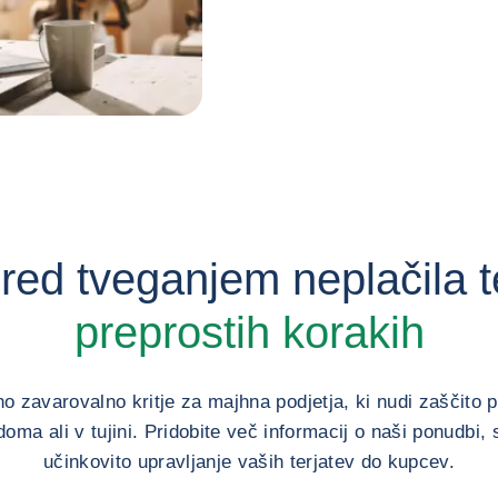
red tveganjem neplačila t
preprostih korakih
o zavarovalno kritje za majhna podjetja, ki nudi zaščito p
ma ali v tujini. Pridobite več informacij o naši ponudbi
učinkovito upravljanje vaših terjatev do kupcev.