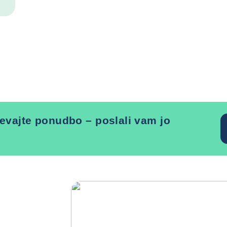
evajte ponudbo – poslali vam jo