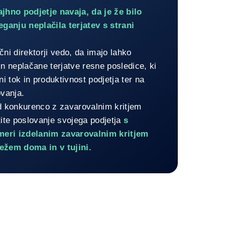
je zavarovalne pogodbe v celoti p
hno podjetje navaja, da je že bilo
eganju neplačila terjatev s strani
.
nčni direktorji vedo, da imajo lahko
n neplačane terjatve resne posledice, ki
ni tok in produktivnost podjetja ter na
ovanja.
d konkurenco z zavarovalnim kritjem
tite poslovanje svojega podjetja
s
 meri izdelanim zavarovalnim kritjem
ežem doma in v tujini.
e zavarovalne pogodbe v celoti poteka prek spletnega portala