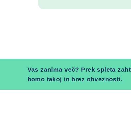
Vas zanima več? Prek spleta zaht
bomo takoj in brez obveznosti.