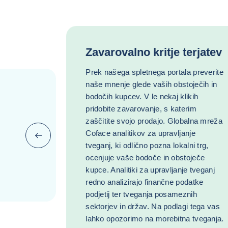
Zavarovalno kritje terjatev
Prek našega spletnega portala preverite
naše mnenje glede vaših obstoječih in
bodočih kupcev. V le nekaj klikih
pridobite zavarovanje, s katerim
zaščitite svojo prodajo. Globalna mreža
Coface analitikov za upravljanje
Prejšnji (vrnite se na zadnjo postavko)
tveganj, ki odlično pozna lokalni trg,
ocenjuje vaše bodoče in obstoječe
kupce. Analitiki za upravljanje tveganj
redno analizirajo finančne podatke
podjetij ter tveganja posameznih
sektorjev in držav. Na podlagi tega vas
lahko opozorimo na morebitna tveganja.