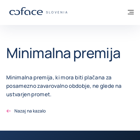
Pojdi na vsebino
Domov
Me
COFACE - ZAČETNA STRAN
SLOVENIA
Minimalna premija
Minimalna premija, ki mora biti plačana za
posamezno zavarovalno obdobje, ne glede na
ustvarjen promet.
Nazaj na kazalo