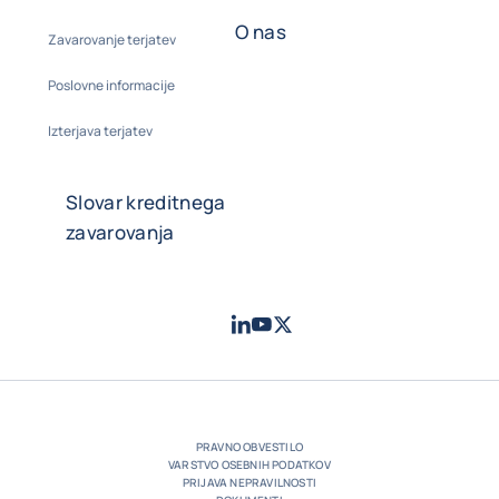
O nas
Zavarovanje terjatev
Poslovne informacije
Izterjava terjatev
Slovar kreditnega
zavarovanja
LinkedIn
Youtube
Twitter
- Coface
- Coface
- Coface
PRAVNO OBVESTILO
VARSTVO OSEBNIH PODATKOV
PRIJAVA NEPRAVILNOSTI