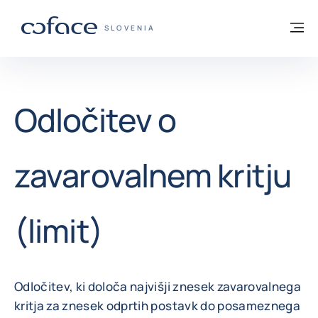
Pojdi na vsebino
Domov
Me
COFACE - ZAČETNA STRAN
SLOVENIA
Odločitev o
zavarovalnem kritju
(limit)
Odločitev, ki določa najvišji znesek zavarovalnega
kritja za znesek odprtih postavk do posameznega