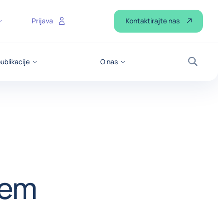
Kontaktirajte nas
Prijava
ublikacije
O nas
Iskanje
nem