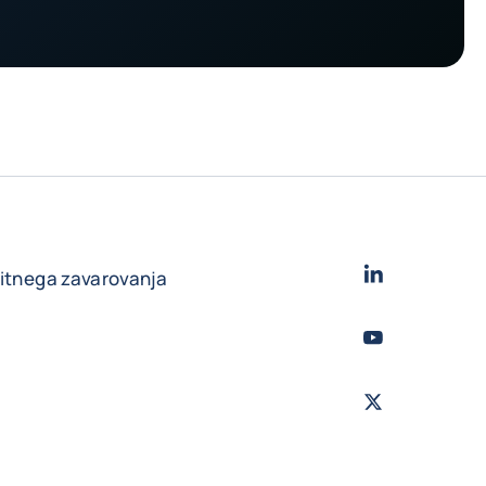
LinkedIn
- Cofac
ditnega zavarovanja
Youtube
- Coface
Twitter
- Coface