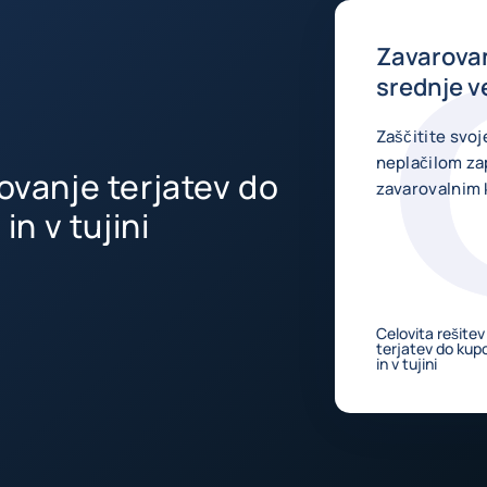
Zavarovan
srednje v
Zaščitite svo
neplačilom zap
rovanje terjatev do
zavarovalnim 
n v tujini
Celovita rešite
terjatev do ku
in v tujini