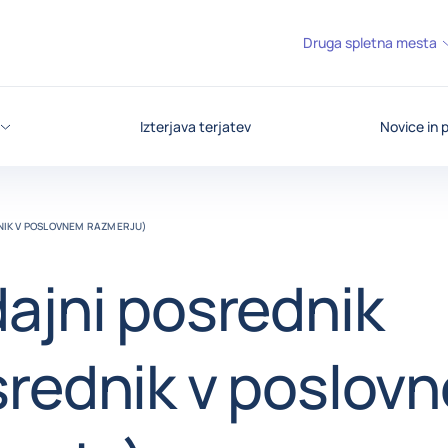
Druga spletna mesta
Izterjava terjatev
Novice in p
NIK V POSLOVNEM RAZMERJU)
ajni posrednik
srednik v poslov