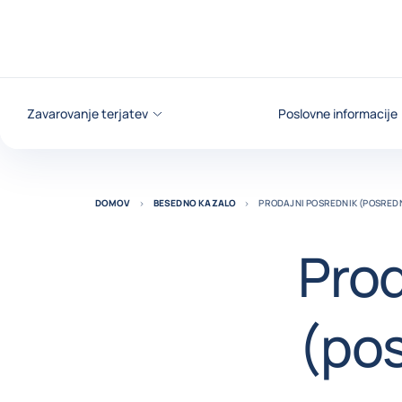
Pojdi na vsebino
Zavarovanje terjatev
Poslovne informacije
DOMOV
BESEDNO KAZALO
PRODAJNI POSREDNIK (POSRED
Prod
(po