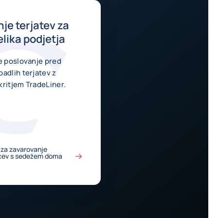
je terjatev za
elika podjetja
je poslovanje pred
adlih terjatev z
kritjem TradeLiner.
v za zavarovanje
pcev s sedežem doma