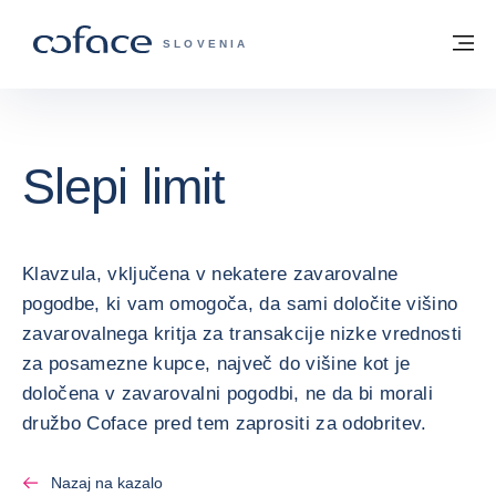
Pojdi na vsebino
Domov
Me
COFACE - ZAČETNA STRAN
SLOVENIA
Slepi limit
Klavzula, vključena v nekatere zavarovalne
pogodbe, ki vam omogoča, da sami določite višino
zavarovalnega kritja za transakcije nizke vrednosti
za posamezne kupce, največ do višine kot je
določena v zavarovalni pogodbi, ne da bi morali
družbo Coface pred tem zaprositi za odobritev.
Nazaj na kazalo