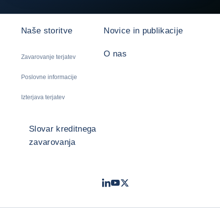
Naše storitve
Novice in publikacije
O nas
Zavarovanje terjatev
Poslovne informacije
Izterjava terjatev
Slovar kreditnega
zavarovanja
LinkedIn
Youtube
Twitter
- Coface
- Coface
- Coface