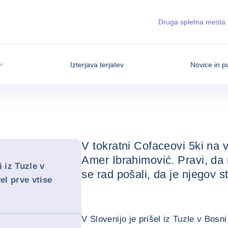
DOMOV
NOVICE IN PUBLIKACIJE
COFACEOVA 
Druga spletna mesta
Cofaceova 5ka: P
navdihujejo
Izterjava terjatev
Novice in pu
22 / 08 / 2025
V tokratni Cofaceovi 5ki na 
Amer Ibrahimović. Pravi, da 
i iz Tuzle v
se rad pošali, da je njegov st
el prve vtise
V Slovenijo je prišel iz Tuzle v Bosn