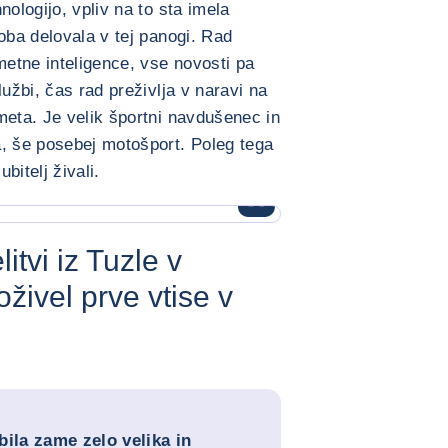
nologijo, vpliv na to sta imela
oba delovala v tej panogi. Rad
metne inteligence, vse novosti pa
lužbi, čas rad preživlja v naravi na
meta. Je velik športni navdušenec in
a, še posebej motošport. Poleg tega
bitelj živali.
POVEČAJ SLIKO
ka - Amer Ibrahimović </div>
litvi iz Tuzle v
oživel prve vtise v
 bila zame zelo velika in