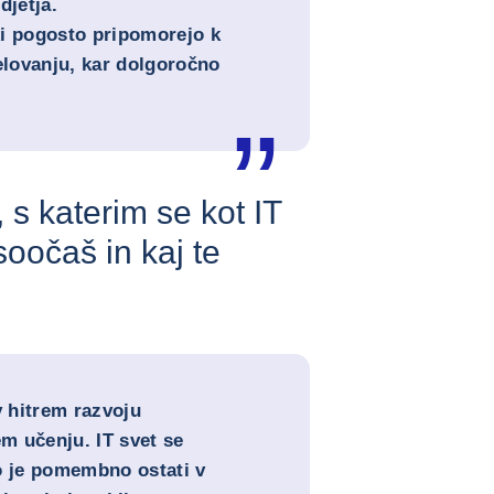
jetja.
ki pogosto pripomorejo k
lovanju, kar dolgoročno
v, s katerim se kot IT
soočaš in kaj te
v hitrem razvoju
em učenju. IT svet se
o je pomembno ostati v