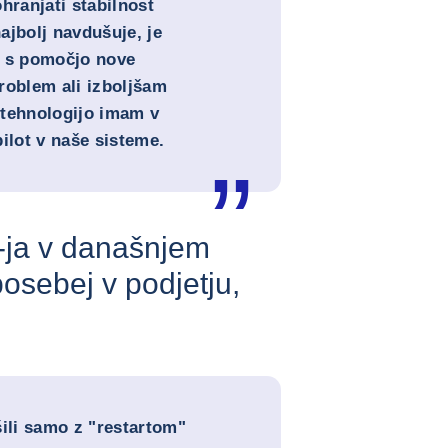
hranjati stabilnost
ajbolj navdušuje, je
o s pomočjo nove
roblem ali izboljšam
 tehnologijo imam v
ilot v naše sisteme.
T-ja v današnjem
osebej v podjetju,
šili samo z "restartom"