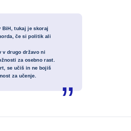
v BiH, tukaj je skoraj
rda, če si politik ali
 v drugo državo ni
ožnosti za osebno rast.
, se učiš in ne bojiš
žnost za učenje.