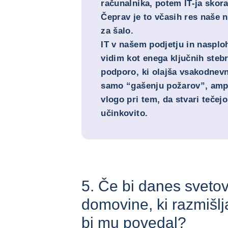
računalnika, potem IT-ja skora
Čeprav je to včasih res naše 
za šalo.
IT v našem podjetju in naspl
vidim kot enega ključnih stebr
podporo, ki olajša vsakodnev
samo “gašenju požarov”, am
vlogo pri tem, da stvari tečej
učinkovito.
5. Če bi danes sveto
domovine, ki razmišlj
bi mu povedal?