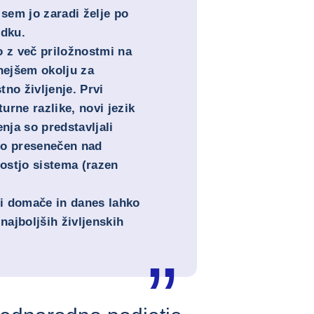
 sem jo zaradi želje po
dku.
o z več priložnostmi na
lnejšem okolju za
no življenje. Prvi
turne razlike, novi jezik
enja so predstavljali
vno presenečen nad
nostjo sistema (razen
i domače in danes lahko
najboljših življenskih