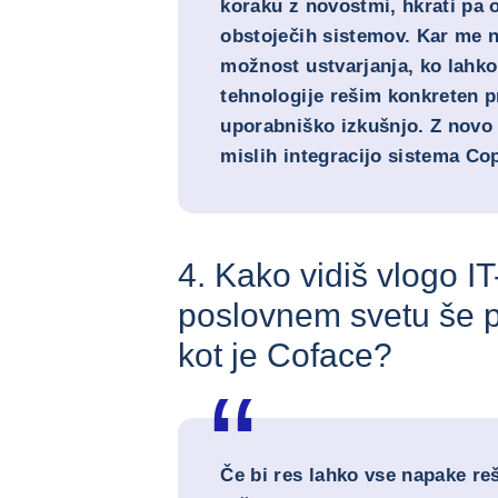
koraku z novostmi, hkrati pa o
obstoječih sistemov. Kar me n
možnost ustvarjanja, ko lahk
tehnologije rešim konkreten p
uporabniško izkušnjo. Z novo
mislih integracijo sistema Cop
4. Kako vidiš vlogo I
poslovnem svetu še p
kot je Coface?
Če bi res lahko vse napake re