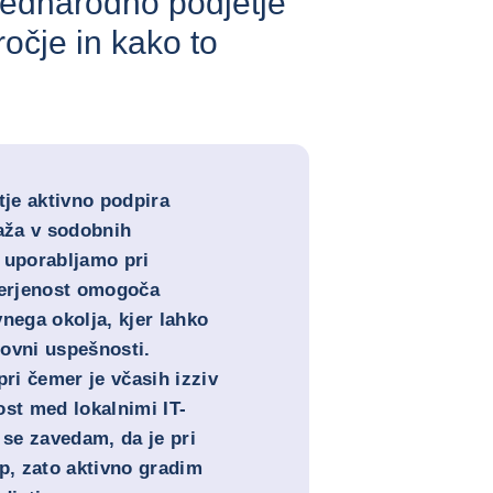
mednarodno podjetje
ročje in kako to
je aktivno podpira
raža v sodobnih
h uporabljamo pri
erjenost omogoča
nega okolja, kjer lahko
ovni uspešnosti.
pri čemer je včasih izziv
ost med lokalnimi IT-
 se zavedam, da je pri
op, zato aktivno gradim