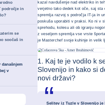
kazal navdušenje nad elektriko in teh
arodno
verjetno tako dedek kot oče, saj sta 
T področje in
spremlja razvoj s področja IT-ja in u
elo?
poskuša uporabiti v praksi. Ko ni v s
sprehodu, kolesu ali ob igranju nogo
 katerim se
z veseljem spremlja vse vrste šport
no soočaš in
je Masterchef svoje kuhinje in velik lju
<div class="ibexa_text-field" > Cofaceova 5
1. Kaj te je vodilo k se
 v današnjem
Slovenijo in kako si d
bej v
novi državi?
Selitev iz Tuzle v Slovenijo je