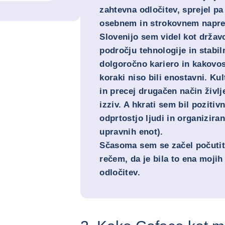
zahtevna odločitev, sprejel pa
osebnem in strokovnem napre
Slovenijo sem videl kot držav
področju tehnologije in stabi
dolgoročno kariero in kakovost
koraki niso bili enostavni. Kul
in precej drugačen način življ
izziv. A hkrati sem bil poziti
odprtostjo ljudi in organizira
upravnih enot).
Sčasoma sem se začel počutit
rečem, da je bila to ena mojih 
odločitev.