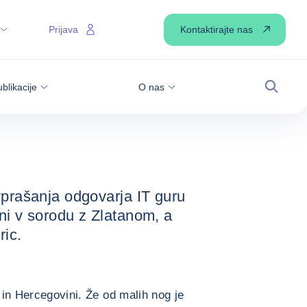
5KA: POGOVORI, KI NAVDIHUJEJO
Kontaktirajte nas
Prijava
ogovori, ki
blikacije
O nas
Iskanje
vprašanja odgovarja IT guru
ni v sorodu z Zlatanom, a
ric.
i in Hercegovini. Že od malih nog je