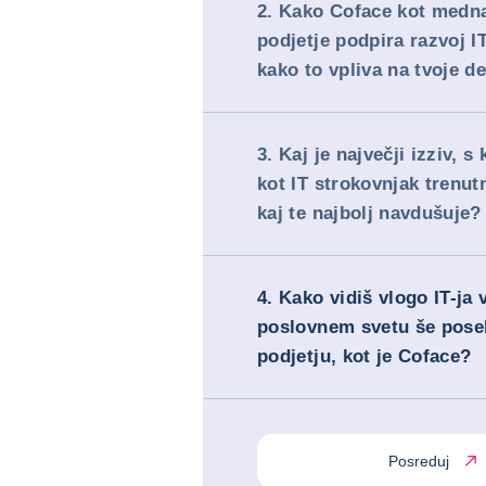
2. Kako Coface kot medn
podjetje podpira razvoj I
kako to vpliva na tvoje d
#
NOVICE
3. Kaj je največji izziv, s
kot IT strokovnjak trenut
kaj te najbolj navdušuje?
4. Kako vidiš vlogo IT-ja
poslovnem svetu še pose
podjetju, kot je Coface?
Posreduj