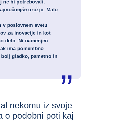
j ne bi potrebovali.
najmočnejše orožje. Malo
oh v poslovnem svetu
ov za inovacije in kot
no delo. Ni namenjen
pak ima pomembno
o bolj gladko, pametno in
val nekomu iz svoje
a o podobni poti kaj