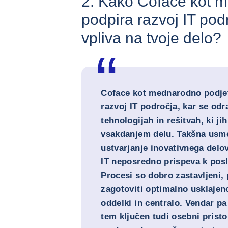
2. Kako Coface kot 
podpira razvoj IT pod
vpliva na tvoje delo?
Coface kot mednarodno podjet
razvoj IT področja, kar se od
tehnologijah in rešitvah, ki ji
vsakdanjem delu. Takšna usm
ustvarjanje inovativnega delov
IT neposredno prispeva k posl
Procesi so dobro zastavljeni, 
zagotoviti optimalno usklajen
oddelki in centralo. Vendar pa
tem ključen tudi osebni prist