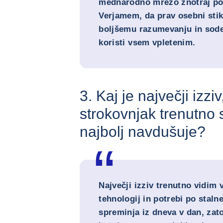
mednarodno mrežo znotraj pod
Verjamem, da prav osebni sti
boljšemu razumevanju in sode
koristi vsem vpletenim.
3. Kaj je največji izzi
strokovnjak trenutno 
najbolj navdušuje?
Največji izziv trenutno vidim 
tehnologij in potrebi po staln
spreminja iz dneva v dan, zat