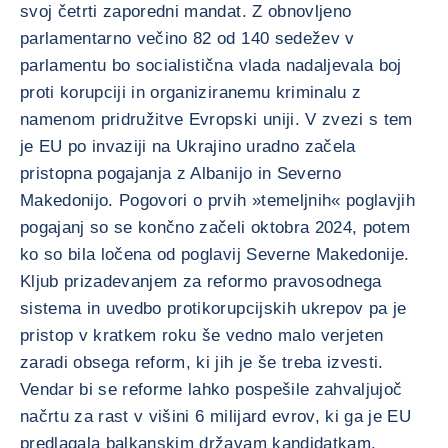
svoj četrti zaporedni mandat. Z obnovljeno
parlamentarno večino 82 od 140 sedežev v
parlamentu bo socialistična vlada nadaljevala boj
proti korupciji in organiziranemu kriminalu z
namenom pridružitve Evropski uniji. V zvezi s tem
je EU po invaziji na Ukrajino uradno začela
pristopna pogajanja z Albanijo in Severno
Makedonijo. Pogovori o prvih »temeljnih« poglavjih
pogajanj so se končno začeli oktobra 2024, potem
ko so bila ločena od poglavij Severne Makedonije.
Kljub prizadevanjem za reformo pravosodnega
sistema in uvedbo protikorupcijskih ukrepov pa je
pristop v kratkem roku še vedno malo verjeten
zaradi obsega reform, ki jih je še treba izvesti.
Vendar bi se reforme lahko pospešile zahvaljujoč
načrtu za rast v višini 6 milijard evrov, ki ga je EU
predlagala balkanskim državam kandidatkam.