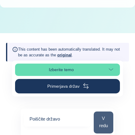
This content has been automatically translated. It may not
be as accurate as the
original
.
Izberite temo
Izberite poglavje strani
Primerjava držav
Poiščite državo
V
Poiščite državo
redu
0
suggestions