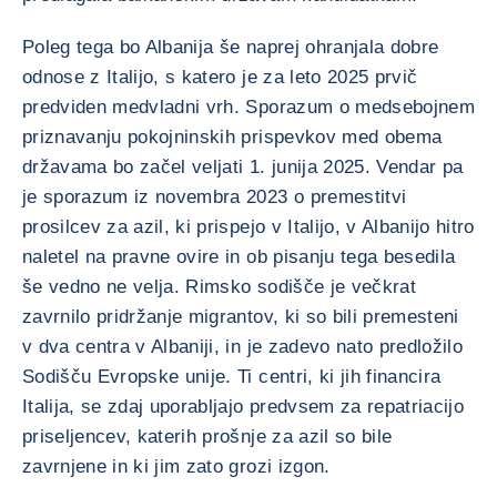
Poleg tega bo Albanija še naprej ohranjala dobre
odnose z Italijo, s katero je za leto 2025 prvič
predviden medvladni vrh. Sporazum o medsebojnem
priznavanju pokojninskih prispevkov med obema
državama bo začel veljati 1. junija 2025. Vendar pa
je sporazum iz novembra 2023 o premestitvi
prosilcev za azil, ki prispejo v Italijo, v Albanijo hitro
naletel na pravne ovire in ob pisanju tega besedila
še vedno ne velja. Rimsko sodišče je večkrat
zavrnilo pridržanje migrantov, ki so bili premesteni
v dva centra v Albaniji, in je zadevo nato predložilo
Sodišču Evropske unije. Ti centri, ki jih financira
Italija, se zdaj uporabljajo predvsem za repatriacijo
priseljencev, katerih prošnje za azil so bile
zavrnjene in ki jim zato grozi izgon.