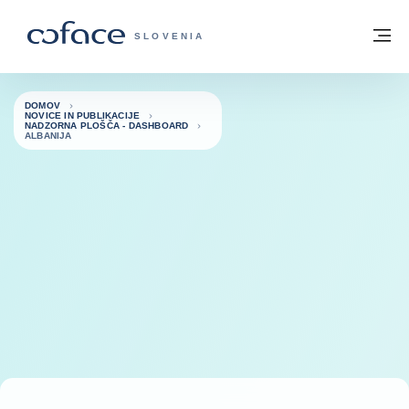
Pojdi na vsebino
Domov
Me
COFACE - ZAČETNA STRAN
SLOVENIA
DOMOV
NOVICE IN PUBLIKACIJE
NADZORNA PLOŠČA - DASHBOARD
ALBANIJA