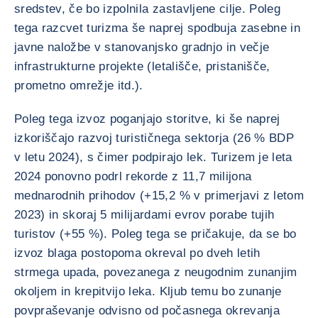
sredstev, če bo izpolnila zastavljene cilje. Poleg
tega razcvet turizma še naprej spodbuja zasebne in
javne naložbe v stanovanjsko gradnjo in večje
infrastrukturne projekte (letališče, pristanišče,
prometno omrežje itd.).
Poleg tega izvoz poganjajo storitve, ki še naprej
izkoriščajo razvoj turističnega sektorja (26 % BDP
v letu 2024), s čimer podpirajo lek. Turizem je leta
2024 ponovno podrl rekorde z 11,7 milijona
mednarodnih prihodov (+15,2 % v primerjavi z letom
2023) in skoraj 5 milijardami evrov porabe tujih
turistov (+55 %). Poleg tega se pričakuje, da se bo
izvoz blaga postopoma okreval po dveh letih
strmega upada, povezanega z neugodnim zunanjim
okoljem in krepitvijo leka. Kljub temu bo zunanje
povpraševanje odvisno od počasnega okrevanja