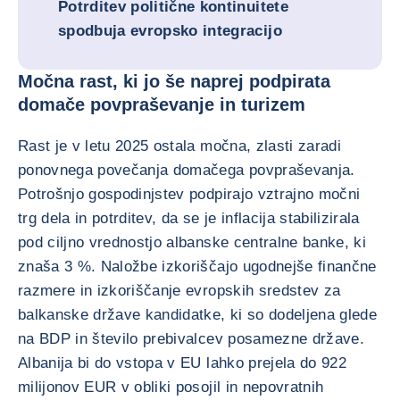
Potrditev politične kontinuitete
spodbuja evropsko integracijo
Močna rast, ki jo še naprej podpirata
domače povpraševanje in turizem
Rast je v letu 2025 ostala močna, zlasti zaradi
ponovnega povečanja domačega povpraševanja.
Potrošnjo gospodinjstev podpirajo vztrajno močni
trg dela in potrditev, da se je inflacija stabilizirala
pod ciljno vrednostjo albanske centralne banke, ki
znaša 3 %. Naložbe izkoriščajo ugodnejše finančne
razmere in izkoriščanje evropskih sredstev za
balkanske države kandidatke, ki so dodeljena glede
na BDP in število prebivalcev posamezne države.
Albanija bi do vstopa v EU lahko prejela do 922
milijonov EUR v obliki posojil in nepovratnih