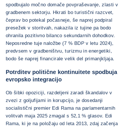
spodbujalo močno domače povpraševanje, zlasti v
gradbenem sektorju. Hkrati bo turistični razcvet,
čeprav bo potekal počasneje, še naprej podpiral
presežek v storitvah, nakazila iz tujine pa bodo
ohranila pozitivno bilanco sekundarnih dohodkov.
Neposredne tuje naložbe (7 % BDP v letu 2024),
predvsem v gradbeništvu, turizmu in energetiki,
bodo še naprej financirale velik del primanjkljaja.
Potrditev politične kontinuitete spodbuja
evropsko integracijo
Ob šibki opoziciji, razdeljeni zaradi škandalov v
zvezi z goljufijami in korupcijo, je dosedanji
socialistični premier Edi Rama na parlamentarnih
volitvah maja 2025 zmagal s 52,1 % glasov. Edi
Rama, ki je na položaju od leta 2013, zdaj začenja