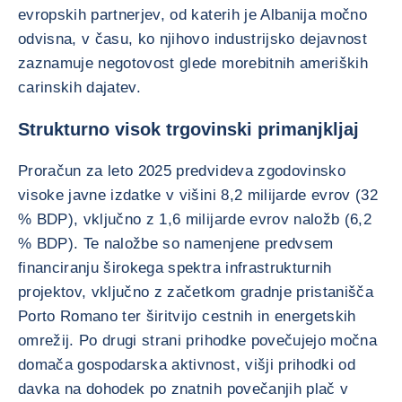
evropskih partnerjev, od katerih je Albanija močno
odvisna, v času, ko njihovo industrijsko dejavnost
zaznamuje negotovost glede morebitnih ameriških
carinskih dajatev.
Strukturno visok trgovinski primanjkljaj
Proračun za leto 2025 predvideva zgodovinsko
visoke javne izdatke v višini 8,2 milijarde evrov (32
% BDP), vključno z 1,6 milijarde evrov naložb (6,2
% BDP). Te naložbe so namenjene predvsem
financiranju širokega spektra infrastrukturnih
projektov, vključno z začetkom gradnje pristanišča
Porto Romano ter širitvijo cestnih in energetskih
omrežij. Po drugi strani prihodke povečujejo močna
domača gospodarska aktivnost, višji prihodki od
davka na dohodek po znatnih povečanjih plač v