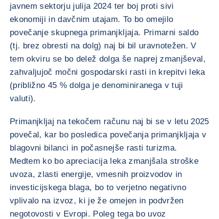
javnem sektorju julija 2024 ter boj proti sivi
ekonomiji in davčnim utajam. To bo omejilo
povečanje skupnega primanjkljaja. Primarni saldo
(tj. brez obresti na dolg) naj bi bil uravnotežen. V
tem okviru se bo delež dolga še naprej zmanjševal,
zahvaljujoč močni gospodarski rasti in krepitvi leka
(približno 45 % dolga je denominiranega v tuji
valuti).
Primanjkljaj na tekočem računu naj bi se v letu 2025
povečal, kar bo posledica povečanja primanjkljaja v
blagovni bilanci in počasnejše rasti turizma.
Medtem ko bo apreciacija leka zmanjšala stroške
uvoza, zlasti energije, vmesnih proizvodov in
investicijskega blaga, bo to verjetno negativno
vplivalo na izvoz, ki je že omejen in podvržen
negotovosti v Evropi. Poleg tega bo uvoz