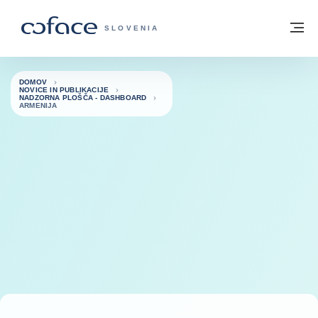
Pojdi na vsebino
Domov
Me
COFACE - ZAČETNA STRAN
SLOVENIA
DOMOV
NOVICE IN PUBLIKACIJE
NADZORNA PLOŠČA - DASHBOARD
ARMENIJA