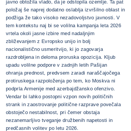
javno obtožila vlado, da je odstopila ozemlje. Ta pat
položaj še naprej dodatno oslablja izvršilno oblast in
podžiga že tako visoko nezadovoljstvo javnosti. V
tem kontekstu naj bi se volilna kampanja leta 2026
vrtela okoli jasne izbire med nadaljnjim
zbliževanjem z Evropsko unijo in bolj
nacionalistično usmeritvijo, ki jo zagovarja
razdrobljena in deloma proruska opozicija. Kljub
upadu volilne podpore v zadnjih letih Pašijan
ohranja prednost, predvsem zaradi naraščajočega
protiruskega razpoloženja po tem, ko Moskva ni
podprla Armenije med azerbajdžansko ofenzivo.
Vendar bi lahko postopni vzpon novih političnih
strank in zaostrovanje politične razprave povečala
obstoječo nestabilnost, pri čemer obstaja
nezanemarljivo tveganje družbenih napetosti in
predčasnih volitev po letu 2026.