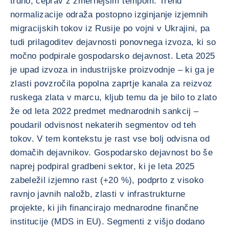
trdno, čeprav z zmernejšim tempom. Trend
normalizacije odraža postopno izginjanje izjemnih
migracijskih tokov iz Rusije po vojni v Ukrajini, pa
tudi prilagoditev dejavnosti ponovnega izvoza, ki so
močno podpirale gospodarsko dejavnost. Leta 2025
je upad izvoza in industrijske proizvodnje – ki ga je
zlasti povzročila popolna zaprtje kanala za reizvoz
ruskega zlata v marcu, kljub temu da je bilo to zlato
že od leta 2022 predmet mednarodnih sankcij –
poudaril odvisnost nekaterih segmentov od teh
tokov. V tem kontekstu je rast vse bolj odvisna od
domačih dejavnikov. Gospodarsko dejavnost bo še
naprej podpiral gradbeni sektor, ki je leta 2025
zabeležil izjemno rast (+20 %), podprto z visoko
ravnjo javnih naložb, zlasti v infrastrukturne
projekte, ki jih financirajo mednarodne finančne
institucije (MDS in EU). Segmenti z višjo dodano