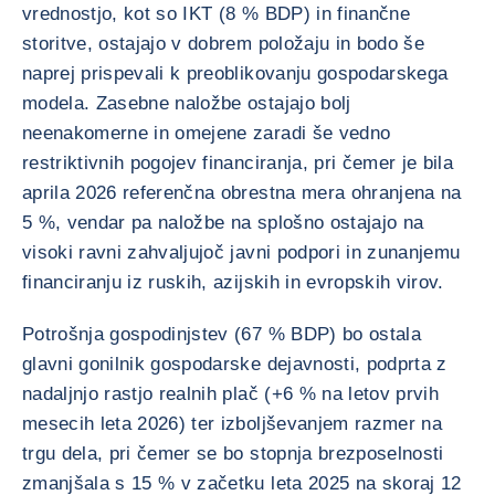
vrednostjo, kot so IKT (8 % BDP) in finančne
storitve, ostajajo v dobrem položaju in bodo še
naprej prispevali k preoblikovanju gospodarskega
modela. Zasebne naložbe ostajajo bolj
neenakomerne in omejene zaradi še vedno
restriktivnih pogojev financiranja, pri čemer je bila
aprila 2026 referenčna obrestna mera ohranjena na
5 %, vendar pa naložbe na splošno ostajajo na
visoki ravni zahvaljujoč javni podpori in zunanjemu
financiranju iz ruskih, azijskih in evropskih virov.
Potrošnja gospodinjstev (67 % BDP) bo ostala
glavni gonilnik gospodarske dejavnosti, podprta z
nadaljnjo rastjo realnih plač (+6 % na letov prvih
mesecih leta 2026) ter izboljševanjem razmer na
trgu dela, pri čemer se bo stopnja brezposelnosti
zmanjšala s 15 % v začetku leta 2025 na skoraj 12