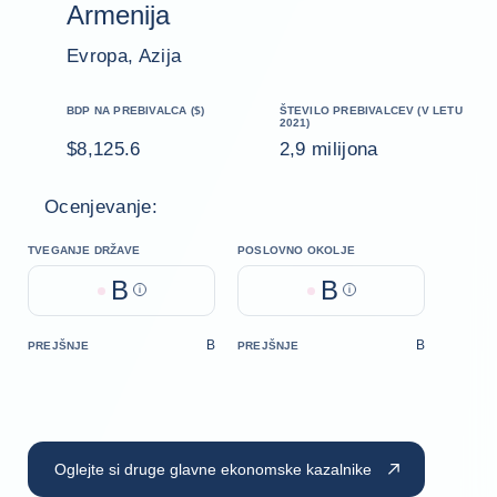
Armenija
Evropa, Azija
BDP NA PREBIVALCA ($)
ŠTEVILO PREBIVALCEV (V LETU
2021)
$8,125.6
2,9 milijona
Ocenjevanje:
TVEGANJE DRŽAVE
POSLOVNO OKOLJE
B
B
Help
Help
B
B
PREJŠNJE
PREJŠNJE
Oglejte si druge glavne ekonomske kazalnike