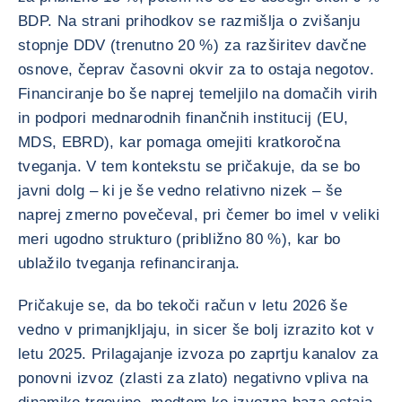
BDP. Na strani prihodkov se razmišlja o zvišanju
stopnje DDV (trenutno 20 %) za razširitev davčne
osnove, čeprav časovni okvir za to ostaja negotov.
Financiranje bo še naprej temeljilo na domačih virih
in podpori mednarodnih finančnih institucij (EU,
MDS, EBRD), kar pomaga omejiti kratkoročna
tveganja. V tem kontekstu se pričakuje, da se bo
javni dolg – ki je še vedno relativno nizek – še
naprej zmerno povečeval, pri čemer bo imel v veliki
meri ugodno strukturo (približno 80 %), kar bo
ublažilo tveganja refinanciranja.
Pričakuje se, da bo tekoči račun v letu 2026 še
vedno v primanjkljaju, in sicer še bolj izrazito kot v
letu 2025. Prilagajanje izvoza po zaprtju kanalov za
ponovni izvoz (zlasti za zlato) negativno vpliva na