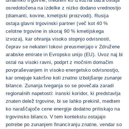
dinamiko trgovine, medtem ko izvozna baza ostaja
osredotočena na izdelke z nizko dodano vrednostjo
(diamanti, kovine, kmetijski proizvodi). Rusija
ostaja glavni trgovinski partner (več kot 40 %
celotne trgovine in skoraj 90 % kmetijskega
izvoza), kar ohranja visoko stopnjo odvisnosti,
čeprav se nekateri tokovi preusmerjajo v Združene
arabske emirate in Evropsko unijo (EU). Uvoz naj bi
ostal na visoki ravni, podprt z močnim domačim
povpraševanjem in visoko energetsko odvisnostjo,
kar omejuje kakršno koli znatno izboljšanje zunanje
bilance. Zunanja tveganja so se povečala zaradi
regionalnih napetosti: iranski koridor, ki predstavlja
znaten delež trgovine, bi se lahko prekinil, medtem
ko naraščajoče cene energije dodatno pritiskajo na
trgovinsko bilanco. V tem kontekstu ostajajo
potrebe po zunanjem financiranju znatne, vendar so