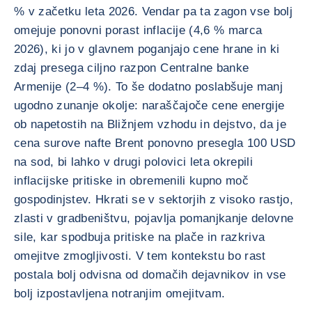
% v začetku leta 2026. Vendar pa ta zagon vse bolj
omejuje ponovni porast inflacije (4,6 % marca
2026), ki jo v glavnem poganjajo cene hrane in ki
zdaj presega ciljno razpon Centralne banke
Armenije (2–4 %). To še dodatno poslabšuje manj
ugodno zunanje okolje: naraščajoče cene energije
ob napetostih na Bližnjem vzhodu in dejstvo, da je
cena surove nafte Brent ponovno presegla 100 USD
na sod, bi lahko v drugi polovici leta okrepili
inflacijske pritiske in obremenili kupno moč
gospodinjstev. Hkrati se v sektorjih z visoko rastjo,
zlasti v gradbeništvu, pojavlja pomanjkanje delovne
sile, kar spodbuja pritiske na plače in razkriva
omejitve zmogljivosti. V tem kontekstu bo rast
postala bolj odvisna od domačih dejavnikov in vse
bolj izpostavljena notranjim omejitvam.