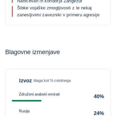
Nahičevan in koridorja Zangezur
Šibke vojaške zmogljivosti z le nekaj
zanesljivimi zavezniki v primeru agresije
Blagovne izmenjave
Izvoz
blaga kot % celotnega
Združeni arabski emirati
40%
Rusija
24%