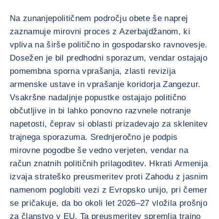
Na zunanjepolitičnem področju obete še naprej
zaznamuje mirovni proces z Azerbajdžanom, ki
vpliva na širše politično in gospodarsko ravnovesje.
Dosežen je bil predhodni sporazum, vendar ostajajo
pomembna sporna vprašanja, zlasti revizija
armenske ustave in vprašanje koridorja Zangezur.
Vsakršne nadaljnje popustke ostajajo politično
občutljive in bi lahko ponovno razvnele notranje
napetosti, čeprav si oblasti prizadevajo za sklenitev
trajnega sporazuma. Srednjeročno je podpis
mirovne pogodbe še vedno verjeten, vendar na
račun znatnih političnih prilagoditev. Hkrati Armenija
izvaja strateško preusmeritev proti Zahodu z jasnim
namenom poglobiti vezi z Evropsko unijo, pri čemer
se pričakuje, da bo okoli let 2026–27 vložila prošnjo
za članstvo v EU. Ta preusmeritev spremlja trajno