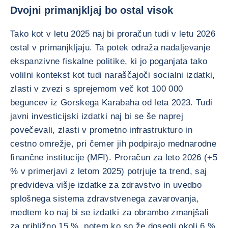
Dvojni primanjkljaj bo ostal visok
Tako kot v letu 2025 naj bi proračun tudi v letu 2026
ostal v primanjkljaju. Ta potek odraža nadaljevanje
ekspanzivne fiskalne politike, ki jo poganjata tako
volilni kontekst kot tudi naraščajoči socialni izdatki,
zlasti v zvezi s sprejemom več kot 100 000
beguncev iz Gorskega Karabaha od leta 2023. Tudi
javni investicijski izdatki naj bi se še naprej
povečevali, zlasti v prometno infrastrukturo in
cestno omrežje, pri čemer jih podpirajo mednarodne
finančne institucije (MFI). Proračun za leto 2026 (+5
% v primerjavi z letom 2025) potrjuje ta trend, saj
predvideva višje izdatke za zdravstvo in uvedbo
splošnega sistema zdravstvenega zavarovanja,
medtem ko naj bi se izdatki za obrambo zmanjšali
za približno 15 %, potem ko so že dosegli okoli 6 %