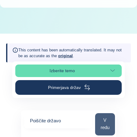
This content has been automatically translated. It may not
be as accurate as the
original
.
Izberite temo
Izberite poglavje strani
Primerjava držav
Poiščite državo
V
Poiščite državo
redu
0
suggestions