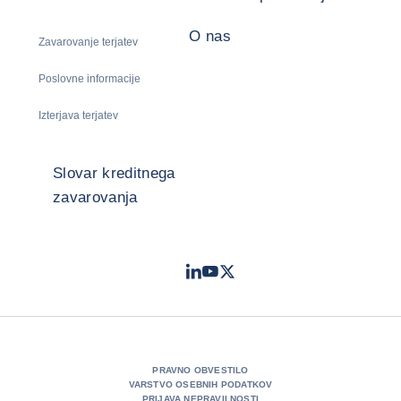
O nas
Zavarovanje terjatev
Poslovne informacije
Izterjava terjatev
Slovar kreditnega
zavarovanja
LinkedIn
Youtube
Twitter
- Coface
- Coface
- Coface
PRAVNO OBVESTILO
VARSTVO OSEBNIH PODATKOV
PRIJAVA NEPRAVILNOSTI