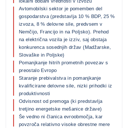
lokalni dodani vrednosti v izvozu
Avtomobilski sektor je pomemben del
gospodarstva (predstavlja 10 % BDP, 25 %
izvoza, 8 % delovne sile, predvsem v
Nemčijo, Francijo in na Poljsko). Prehod
na električna vozila je izziv, saj obstaja
konkurenca sosednjih držav (Madžarske,
Slovaške in Poljske)
Pomanjkanje hitrih prometnih povezav s
preostalo Evropo
Staranje prebivalstva in pomanjkanje
kvalificirane delovne sile, nizki prihodki iz
produktivnosti
Odvisnost od premoga (ki predstavlja
tretjino energetske mešanice države)
Še vedno ni članica evroobmočja, kar
povzroča relativno visoke obrestne mere