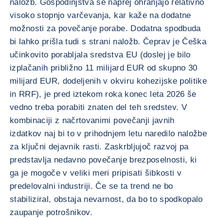
naložb. Gospodinjstva še naprej ohranjajo relativno
visoko stopnjo varčevanja, kar kaže na dodatne
možnosti za povečanje porabe. Dodatna spodbuda
bi lahko prišla tudi s strani naložb. Čeprav je Češka
učinkovito porabljala sredstva EU (doslej je bilo
izplačanih približno 11 milijard EUR od skupno 30
milijard EUR, dodeljenih v okviru kohezijske politike
in RRF), je pred iztekom roka konec leta 2026 še
vedno treba porabiti znaten del teh sredstev. V
kombinaciji z načrtovanimi povečanji javnih
izdatkov naj bi to v prihodnjem letu naredilo naložbe
za ključni dejavnik rasti. Zaskrbljujoč razvoj pa
predstavlja nedavno povečanje brezposelnosti, ki
ga je mogoče v veliki meri pripisati šibkosti v
predelovalni industriji. Če se ta trend ne bo
stabiliziral, obstaja nevarnost, da bo to spodkopalo
zaupanje potrošnikov.