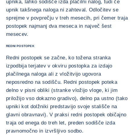
upnika, lahko sodišče izda plačilni nalog, tudi če
upnik takšnega naloga ni zahteval. Odločitev se
sprejme v povprečju v treh mesecih, pri čemer traja
postopek najmanj dva meseca in največ šest
mesecev.
REDNI POSTOPEK
Redni postopek se začne, ko tožena stranka
izpodbija terjatev v okviru postopka za izdajo
plačilnega naloga ali z vložitvijo ugovora
neposredno na sodišču. Redni postopek poteka
delno v pisni obliki (stranke vložijo vloge, ki jim
priložijo vso dokazno gradivo), delno pa ustno (tako
upniki kot dolžniki predstavijo svoje stališče na
glavni obravnavi). V praksi redni postopek običajno
traja od enega do treh let, preden sodišče izda
pravnomočno in izvršljivo sodbo.