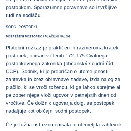
postopkom. Sporazumne poravnave so izvršljive
tudi na sodišču.
SODNI POSTOPKI
POSPEŠENI POSTOPEK / PLAČILNI NALOG
Platební rozkaz je praktičen in razmeroma kratek
postopek, opisan v členih 172–175 Civilnega
postopkovnega zakonika (občanský soudní řád,
CCP). Sodnik, ki je prepričan o utemeljenosti
zahtevka in brez obravnave zadeve, izda nalog za
plačilo, ki se vroči tožencu, ki ga lahko sprejme ali
pa zoper njega vloži ugovor v petnajstih dneh od
vročitve. Če dolžnik ugovarja dolg, se postopek
nadaljuje kot običajni sodni postopek.
Če je tožba ustrezno opisala in utemeljila zahtevek