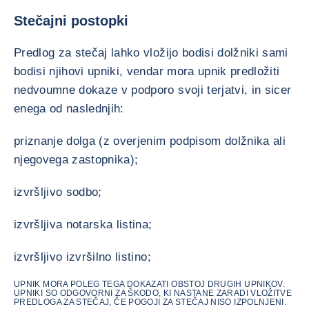
Stečajni postopki
Predlog za stečaj lahko vložijo bodisi dolžniki sami
bodisi njihovi upniki, vendar mora upnik predložiti
nedvoumne dokaze v podporo svoji terjatvi, in sicer
enega od naslednjih:
priznanje dolga (z overjenim podpisom dolžnika ali
njegovega zastopnika);
izvršljivo sodbo;
izvršljiva notarska listina;
izvršljivo izvršilno listino;
UPNIK MORA POLEG TEGA DOKAZATI OBSTOJ DRUGIH UPNIKOV.
UPNIKI SO ODGOVORNI ZA ŠKODO, KI NASTANE ZARADI VLOŽITVE
PREDLOGA ZA STEČAJ, ČE POGOJI ZA STEČAJ NISO IZPOLNJENI.