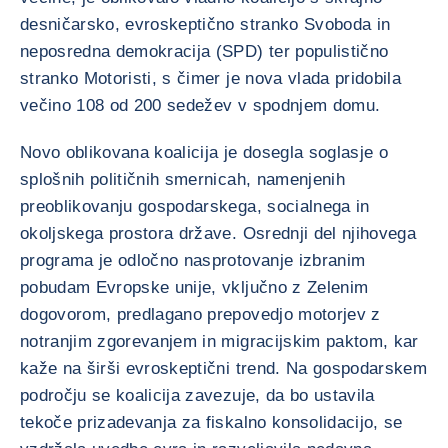
desničarsko, evroskeptično stranko Svoboda in
neposredna demokracija (SPD) ter populistično
stranko Motoristi, s čimer je nova vlada pridobila
večino 108 od 200 sedežev v spodnjem domu.
Novo oblikovana koalicija je dosegla soglasje o
splošnih političnih smernicah, namenjenih
preoblikovanju gospodarskega, socialnega in
okoljskega prostora države. Osrednji del njihovega
programa je odločno nasprotovanje izbranim
pobudam Evropske unije, vključno z Zelenim
dogovorom, predlagano prepovedjo motorjev z
notranjim zgorevanjem in migracijskim paktom, kar
kaže na širši evroskeptični trend. Na gospodarskem
področju se koalicija zavezuje, da bo ustavila
tekoče prizadevanja za fiskalno konsolidacijo, se