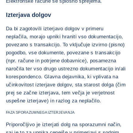
Elektronske račune se splošno sprejema.
Izterjava dolgov
Da bi zagotovili izterjavo dolgov v primeru
neplačila, morajo upniki hraniti vso dokumentacijo,
povezano s transakcijo. To vključuje izvirno (pisno)
pogodbo, vse dokumente, povezane s transakcijo
(npr. račune in potrjene dobavnice), posamezna
naročila ter vso drugo ustrezno dokumentacijo in/ali
korespondenco. Glavna dejavnika, ki vplivata na
učinkovitost izterjave dolgov, sta starost dolga (čim
prej se začne izterjava, tem večja je verjetnost
uspešne izterjave) in razlog za neplačilo.
FAZA SPORAZUMNEGA IZTERJEVANJA
Priporočljivo je izterjati dolg na sporazumni način,
saj je to za upnika cenejše v primerjavi s sodnim