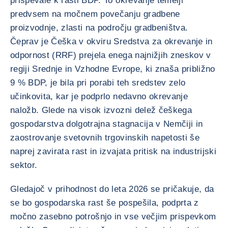
prispevale k rasti BDP. To okrevanje temelji
predvsem na močnem povečanju gradbene
proizvodnje, zlasti na področju gradbeništva.
Čeprav je Češka v okviru Sredstva za okrevanje in
odpornost (RRF) prejela enega najnižjih zneskov v
regiji Srednje in Vzhodne Evrope, ki znaša približno
9 % BDP, je bila pri porabi teh sredstev zelo
učinkovita, kar je podprlo nedavno okrevanje
naložb. Glede na visok izvozni delež češkega
gospodarstva dolgotrajna stagnacija v Nemčiji in
zaostrovanje svetovnih trgovinskih napetosti še
naprej zavirata rast in izvajata pritisk na industrijski
sektor.
Gledajoč v prihodnost do leta 2026 se pričakuje, da
se bo gospodarska rast še pospešila, podprta z
močno zasebno potrošnjo in vse večjim prispevkom