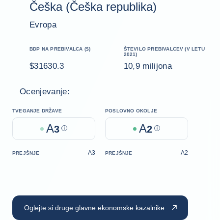
Češka (Češka republika)
Evropa
BDP NA PREBIVALCA ($)
ŠTEVILO PREBIVALCEV (V LETU
2021)
$31630.3
10,9 milijona
Ocenjevanje:
TVEGANJE DRŽAVE
POSLOVNO OKOLJE
A
A
3
Help
2
Help
A3
A2
PREJŠNJE
PREJŠNJE
Oglejte si druge glavne ekonomske kazalnike