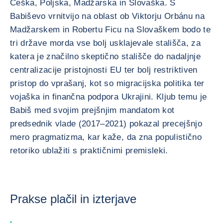
Češka, Poljska, Madžarska in Slovaška. S
Babiševo vrnitvijo na oblast ob Viktorju Orbánu na
Madžarskem in Robertu Ficu na Slovaškem bodo te
tri države morda vse bolj usklajevale stališča, za
katera je značilno skeptično stališče do nadaljnje
centralizacije pristojnosti EU ter bolj restriktiven
pristop do vprašanj, kot so migracijska politika ter
vojaška in finančna podpora Ukrajini. Kljub temu je
Babiš med svojim prejšnjim mandatom kot
predsednik vlade (2017–2021) pokazal precejšnjo
mero pragmatizma, kar kaže, da zna populistično
retoriko ublažiti s praktičnimi premisleki.
Prakse plačil in izterjave