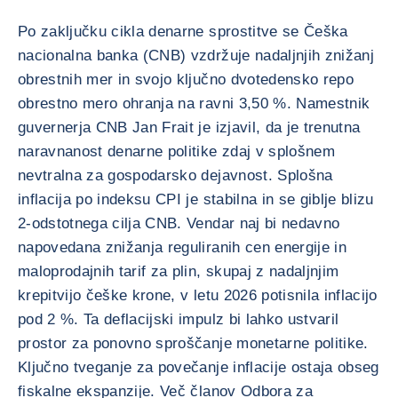
Po zaključku cikla denarne sprostitve se Češka
nacionalna banka (CNB) vzdržuje nadaljnjih znižanj
obrestnih mer in svojo ključno dvotedensko repo
obrestno mero ohranja na ravni 3,50 %. Namestnik
guvernerja CNB Jan Frait je izjavil, da je trenutna
naravnanost denarne politike zdaj v splošnem
nevtralna za gospodarsko dejavnost. Splošna
inflacija po indeksu CPI je stabilna in se giblje blizu
2-odstotnega cilja CNB. Vendar naj bi nedavno
napovedana znižanja reguliranih cen energije in
maloprodajnih tarif za plin, skupaj z nadaljnjim
krepitvijo češke krone, v letu 2026 potisnila inflacijo
pod 2 %. Ta deflacijski impulz bi lahko ustvaril
prostor za ponovno sproščanje monetarne politike.
Ključno tveganje za povečanje inflacije ostaja obseg
fiskalne ekspanzije. Več članov Odbora za