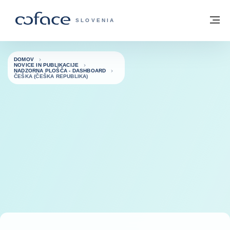
Pojdi na vsebino
Domov
Me
COFACE - ZAČETNA STRAN
SLOVENIA
DOMOV
NOVICE IN PUBLIKACIJE
NADZORNA PLOŠČA - DASHBOARD
ČEŠKA (ČEŠKA REPUBLIKA)