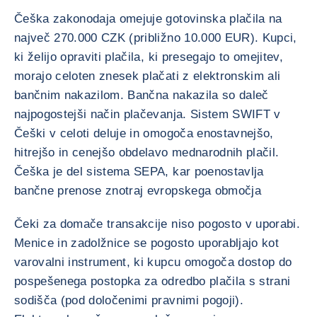
Češka zakonodaja omejuje gotovinska plačila na
največ 270.000 CZK (približno 10.000 EUR). Kupci,
ki želijo opraviti plačila, ki presegajo to omejitev,
morajo celoten znesek plačati z elektronskim ali
bančnim nakazilom. Bančna nakazila so daleč
najpogostejši način plačevanja. Sistem SWIFT v
Češki v celoti deluje in omogoča enostavnejšo,
hitrejšo in cenejšo obdelavo mednarodnih plačil.
Češka je del sistema SEPA, kar poenostavlja
bančne prenose znotraj evropskega območja
Čeki za domače transakcije niso pogosto v uporabi.
Menice in zadolžnice se pogosto uporabljajo kot
varovalni instrument, ki kupcu omogoča dostop do
pospešenega postopka za odredbo plačila s strani
sodišča (pod določenimi pravnimi pogoji).