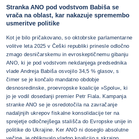
Stranka ANO pod vodstvom Babiša se
vrača na oblast, kar nakazuje spremembo
usmeritve politike
Kot je bilo pričakovano, so oktobrske parlamentarne
volitve leta 2025 v Češki republiki prinesle odločno
zmago desničarskemu in evroskeptičnemu gibanju
ANO, ki je pod vodstvom nekdanjega predsednika
vlade Andreja Babiša osvojilo 34,5 % glasov, s
čimer se je končalo mandatno obdobje
desnosredinske, proevropske koalicije »Spolu«, ki
jo je vodil dosedanji premier Petr Fiala. Kampanja
stranke ANO se je osredotočila na zavračanje
nadaljnjih ukrepov fiskalne konsolidacije ter na
sprejetje odločnejšega stališča do Evropske unije in
politike do Ukrajine. Ker ANO ni doseglo absolutne
večine, je oblikovalo vladno koalicijo s skrajno