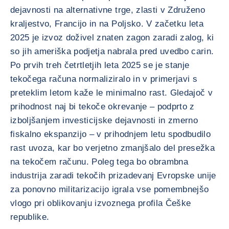
dejavnosti na alternativne trge, zlasti v Združeno
kraljestvo, Francijo in na Poljsko. V začetku leta
2025 je izvoz doživel znaten zagon zaradi zalog, ki
so jih ameriška podjetja nabrala pred uvedbo carin.
Po prvih treh četrtletjih leta 2025 se je stanje
tekočega računa normaliziralo in v primerjavi s
preteklim letom kaže le minimalno rast. Gledajoč v
prihodnost naj bi tekoče okrevanje – podprto z
izboljšanjem investicijske dejavnosti in zmerno
fiskalno ekspanzijo – v prihodnjem letu spodbudilo
rast uvoza, kar bo verjetno zmanjšalo del presežka
na tekočem računu. Poleg tega bo obrambna
industrija zaradi tekočih prizadevanj Evropske unije
za ponovno militarizacijo igrala vse pomembnejšo
vlogo pri oblikovanju izvoznega profila Češke
republike.