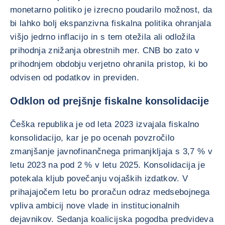
monetarno politiko je izrecno poudarilo možnost, da
bi lahko bolj ekspanzivna fiskalna politika ohranjala
višjo jedrno inflacijo in s tem otežila ali odložila
prihodnja znižanja obrestnih mer. CNB bo zato v
prihodnjem obdobju verjetno ohranila pristop, ki bo
odvisen od podatkov in previden.
Odklon od prejšnje fiskalne konsolidacije
Češka republika je od leta 2023 izvajala fiskalno
konsolidacijo, kar je po ocenah povzročilo
zmanjšanje javnofinančnega primanjkljaja s 3,7 % v
letu 2023 na pod 2 % v letu 2025. Konsolidacija je
potekala kljub povečanju vojaških izdatkov. V
prihajajočem letu bo proračun odraz medsebojnega
vpliva ambicij nove vlade in institucionalnih
dejavnikov. Sedanja koalicijska pogodba predvideva