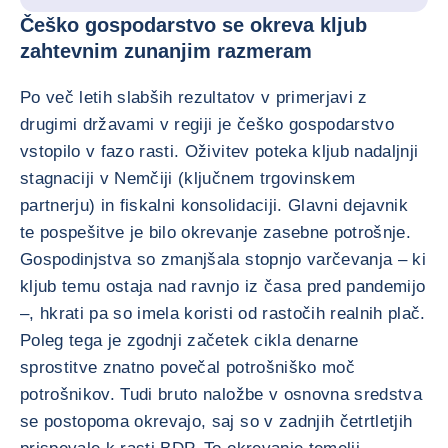
Češko gospodarstvo se okreva kljub
zahtevnim zunanjim razmeram
Po več letih slabših rezultatov v primerjavi z
drugimi državami v regiji je češko gospodarstvo
vstopilo v fazo rasti. Oživitev poteka kljub nadaljnji
stagnaciji v Nemčiji (ključnem trgovinskem
partnerju) in fiskalni konsolidaciji. Glavni dejavnik
te pospešitve je bilo okrevanje zasebne potrošnje.
Gospodinjstva so zmanjšala stopnjo varčevanja – ki
kljub temu ostaja nad ravnjo iz časa pred pandemijo
–, hkrati pa so imela koristi od rastočih realnih plač.
Poleg tega je zgodnji začetek cikla denarne
sprostitve znatno povečal potrošniško moč
potrošnikov. Tudi bruto naložbe v osnovna sredstva
se postopoma okrevajo, saj so v zadnjih četrtletjih