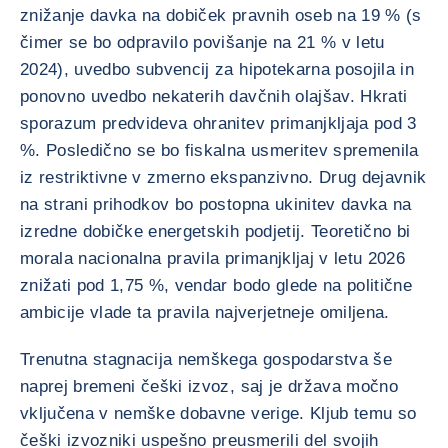
znižanje davka na dobiček pravnih oseb na 19 % (s
čimer se bo odpravilo povišanje na 21 % v letu
2024), uvedbo subvencij za hipotekarna posojila in
ponovno uvedbo nekaterih davčnih olajšav. Hkrati
sporazum predvideva ohranitev primanjkljaja pod 3
%. Posledično se bo fiskalna usmeritev spremenila
iz restriktivne v zmerno ekspanzivno. Drug dejavnik
na strani prihodkov bo postopna ukinitev davka na
izredne dobičke energetskih podjetij. Teoretično bi
morala nacionalna pravila primanjkljaj v letu 2026
znižati pod 1,75 %, vendar bodo glede na politične
ambicije vlade ta pravila najverjetneje omiljena.
Trenutna stagnacija nemškega gospodarstva še
naprej bremeni češki izvoz, saj je država močno
vključena v nemške dobavne verige. Kljub temu so
češki izvozniki uspešno preusmerili del svojih