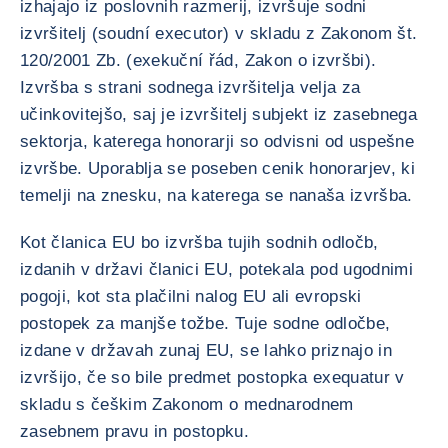
izhajajo iz poslovnih razmerij, izvršuje sodni
izvršitelj (soudní executor) v skladu z Zakonom št.
120/2001 Zb. (exekuční řád, Zakon o izvršbi).
Izvršba s strani sodnega izvršitelja velja za
učinkovitejšo, saj je izvršitelj subjekt iz zasebnega
sektorja, katerega honorarji so odvisni od uspešne
izvršbe. Uporablja se poseben cenik honorarjev, ki
temelji na znesku, na katerega se nanaša izvršba.
Kot članica EU bo izvršba tujih sodnih odločb,
izdanih v državi članici EU, potekala pod ugodnimi
pogoji, kot sta plačilni nalog EU ali evropski
postopek za manjše tožbe. Tuje sodne odločbe,
izdane v državah zunaj EU, se lahko priznajo in
izvršijo, če so bile predmet postopka exequatur v
skladu s češkim Zakonom o mednarodnem
zasebnem pravu in postopku.