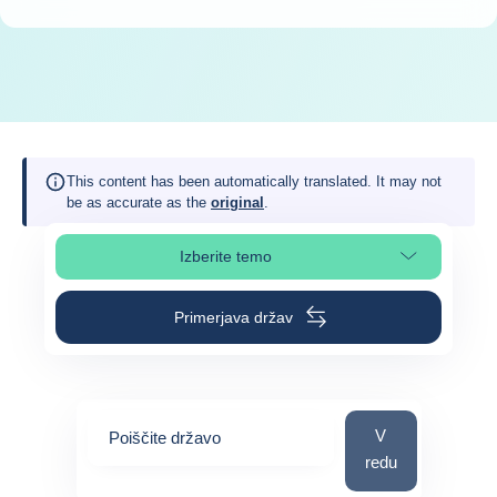
This content has been automatically translated. It may not
be as accurate as the
original
.
Izberite temo
Izberite poglavje strani
Primerjava držav
Poiščite državo
V
Poiščite državo
redu
0
suggestions