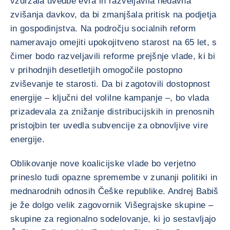
vzdržala uvedbe evra in razveljavila nedavna
zvišanja davkov, da bi zmanjšala pritisk na podjetja
in gospodinjstva. Na področju socialnih reform
nameravajo omejiti upokojitveno starost na 65 let, s
čimer bodo razveljavili reforme prejšnje vlade, ki bi
v prihodnjih desetletjih omogočile postopno
zviševanje te starosti. Da bi zagotovili dostopnost
energije – ključni del volilne kampanje –, bo vlada
prizadevala za znižanje distribucijskih in prenosnih
pristojbin ter uvedla subvencije za obnovljive vire
energije.
Oblikovanje nove koalicijske vlade bo verjetno
prineslo tudi opazne spremembe v zunanji politiki in
mednarodnih odnosih Češke republike. Andrej Babiš
je že dolgo velik zagovornik Višegrajske skupine –
skupine za regionalno sodelovanje, ki jo sestavljajo