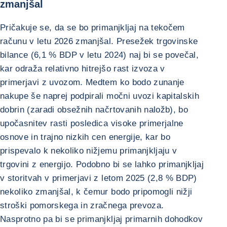
zmanjšal
Pričakuje se, da se bo primanjkljaj na tekočem
računu v letu 2026 zmanjšal. Presežek trgovinske
bilance (6,1 % BDP v letu 2024) naj bi se povečal,
kar odraža relativno hitrejšo rast izvoza v
primerjavi z uvozom. Medtem ko bodo zunanje
nakupe še naprej podpirali močni uvozi kapitalskih
dobrin (zaradi obsežnih načrtovanih naložb), bo
upočasnitev rasti posledica visoke primerjalne
osnove in trajno nizkih cen energije, kar bo
prispevalo k nekoliko nižjemu primanjkljaju v
trgovini z energijo. Podobno bi se lahko primanjkljaj
v storitvah v primerjavi z letom 2025 (2,8 % BDP)
nekoliko zmanjšal, k čemur bodo pripomogli nižji
stroški pomorskega in zračnega prevoza.
Nasprotno pa bi se primanjkljaj primarnih dohodkov