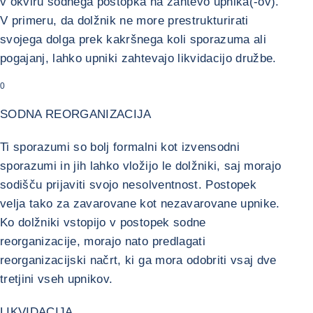
v okviru sodnega postopka na zahtevo upnika(-ov).
V primeru, da dolžnik ne more prestrukturirati
svojega dolga prek kakršnega koli sporazuma ali
pogajanj, lahko upniki zahtevajo likvidacijo družbe.
0
SODNA REORGANIZACIJA
Ti sporazumi so bolj formalni kot izvensodni
sporazumi in jih lahko vložijo le dolžniki, saj morajo
sodišču prijaviti svojo nesolventnost. Postopek
velja tako za zavarovane kot nezavarovane upnike.
Ko dolžniki vstopijo v postopek sodne
reorganizacije, morajo nato predlagati
reorganizacijski načrt, ki ga mora odobriti vsaj dve
tretjini vseh upnikov.
LIKVIDACIJA