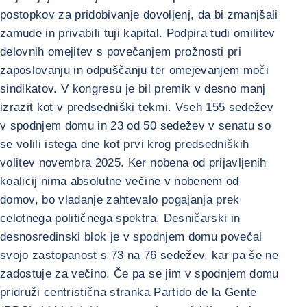
postopkov za pridobivanje dovoljenj, da bi zmanjšali
zamude in privabili tuji kapital. Podpira tudi omilitev
delovnih omejitev s povečanjem prožnosti pri
zaposlovanju in odpuščanju ter omejevanjem moči
sindikatov. V kongresu je bil premik v desno manj
izrazit kot v predsedniški tekmi. Vseh 155 sedežev
v spodnjem domu in 23 od 50 sedežev v senatu so
se volili istega dne kot prvi krog predsedniških
volitev novembra 2025. Ker nobena od prijavljenih
koalicij nima absolutne večine v nobenem od
domov, bo vladanje zahtevalo pogajanja prek
celotnega političnega spektra. Desničarski in
desnosredinski blok je v spodnjem domu povečal
svojo zastopanost s 73 na 76 sedežev, kar pa še ne
zadostuje za večino. Če pa se jim v spodnjem domu
pridruži centristična stranka Partido de la Gente