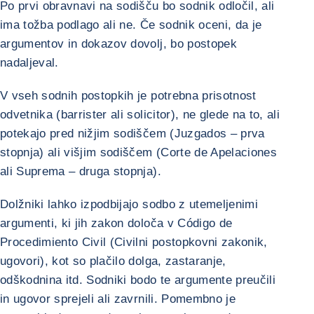
Po prvi obravnavi na sodišču bo sodnik odločil, ali
ima tožba podlago ali ne. Če sodnik oceni, da je
argumentov in dokazov dovolj, bo postopek
nadaljeval.
V vseh sodnih postopkih je potrebna prisotnost
odvetnika (barrister ali solicitor), ne glede na to, ali
potekajo pred nižjim sodiščem (Juzgados – prva
stopnja) ali višjim sodiščem (Corte de Apelaciones
ali Suprema – druga stopnja).
Dolžniki lahko izpodbijajo sodbo z utemeljenimi
argumenti, ki jih zakon določa v Código de
Procedimiento Civil (Civilni postopkovni zakonik,
ugovori), kot so plačilo dolga, zastaranje,
odškodnina itd. Sodniki bodo te argumente preučili
in ugovor sprejeli ali zavrnili. Pomembno je