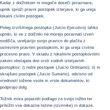
Kadar z dolžnikom ni mogoče doseči poravnave,
upnik sproži pravni postopek izterjave, ki ga ureja
lokalni civilni postopek.
Poleg izvršilnega postopka (Juicio Ejecutivo) lahko
upniki, ki se z dolžniki ne morejo poravnati izven
sodišča, uveljavijo svojo pravico do plačila z
ustreznim pravnim postopkom, ki ga ureja civilno
procesno pravo. V skladu z lokalnimi postopkovnimi
zakoni obstajata dve vrsti sodnih izterjavnih
postopkov: i) redni postopek (Juicio Ordinario); ii) in
skrajšani postopek (Juicio Sumario), odvisno od
vrednosti tožene vsote in vrste dokumentov, ki
podpirajo dolg.
Tožnik mora pojasniti podlago za svojo tožbo ter
priložiti vse dokazne listine (izvirnike) in dokaze.