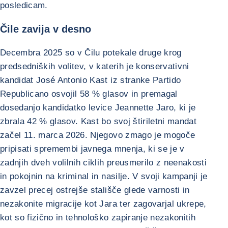
posledicam.
Čile zavija v desno
Decembra 2025 so v Čilu potekale druge krog
predsedniških volitev, v katerih je konservativni
kandidat José Antonio Kast iz stranke Partido
Republicano osvojil 58 % glasov in premagal
dosedanjo kandidatko levice Jeannette Jaro, ki je
zbrala 42 % glasov. Kast bo svoj štiriletni mandat
začel 11. marca 2026. Njegovo zmago je mogoče
pripisati spremembi javnega mnenja, ki se je v
zadnjih dveh volilnih ciklih preusmerilo z neenakosti
in pokojnin na kriminal in nasilje. V svoji kampanji je
zavzel precej ostrejše stališče glede varnosti in
nezakonite migracije kot Jara ter zagovarjal ukrepe,
kot so fizično in tehnološko zapiranje nezakonitih