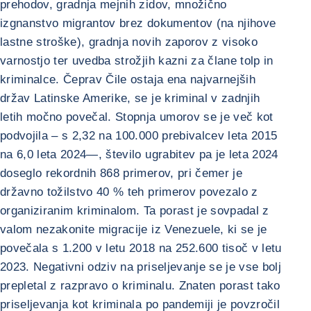
prehodov, gradnja mejnih zidov, množično
izgnanstvo migrantov brez dokumentov (na njihove
lastne stroške), gradnja novih zaporov z visoko
varnostjo ter uvedba strožjih kazni za člane tolp in
kriminalce. Čeprav Čile ostaja ena najvarnejših
držav Latinske Amerike, se je kriminal v zadnjih
letih močno povečal. Stopnja umorov se je več kot
podvojila – s 2,32 na 100.000 prebivalcev leta 2015
na 6,0 leta 2024—, število ugrabitev pa je leta 2024
doseglo rekordnih 868 primerov, pri čemer je
državno tožilstvo 40 % teh primerov povezalo z
organiziranim kriminalom. Ta porast je sovpadal z
valom nezakonite migracije iz Venezuele, ki se je
povečala s 1.200 v letu 2018 na 252.600 tisoč v letu
2023. Negativni odziv na priseljevanje se je vse bolj
prepletal z razpravo o kriminalu. Znaten porast tako
priseljevanja kot kriminala po pandemiji je povzročil