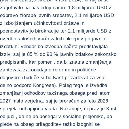
zagotovilo na naslednji način: 1,8 milijarde USD z
odpravo zlorabe javnih sredstev, 2,1 milijarde USD
z izboljšanjem učinkovitosti države in
poenostavitvijo birokracije ter 2,1 milijarde USD z
uvedbo splošnih varčevalnih ukrepov pri javnih
izdatkih. Vendar bo izvedba načrta predstavljala
izziv, saj je 85 % do 90 % javnih izdatkov zakonsko
predpisanih, kar pomeni, da bi znatna zmanjšanja
zahtevala zakonodajne reforme in politične
dogovore (tudi če si bo Kast prizadeval za vsaj
delno podporo Kongresa). Poleg tega je izvedba
zmanjšanj odhodkov takšnega obsega pred letom
2027 malo verjetna, saj je proračun za leto 2026
sprejela odhajajoča vlada. Nazadnje, čeprav je Kast
obljubil, da ne bo posegal v socialne prejemke, bo
glede na obseg prilagoditev težko izogniti se