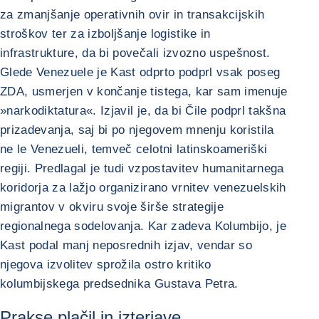
za zmanjšanje operativnih ovir in transakcijskih
stroškov ter za izboljšanje logistike in
infrastrukture, da bi povečali izvozno uspešnost.
Glede Venezuele je Kast odprto podprl vsak poseg
ZDA, usmerjen v končanje tistega, kar sam imenuje
»narkodiktatura«. Izjavil je, da bi Čile podprl takšna
prizadevanja, saj bi po njegovem mnenju koristila
ne le Venezueli, temveč celotni latinskoameriški
regiji. Predlagal je tudi vzpostavitev humanitarnega
koridorja za lažjo organizirano vrnitev venezuelskih
migrantov v okviru svoje širše strategije
regionalnega sodelovanja. Kar zadeva Kolumbijo, je
Kast podal manj neposrednih izjav, vendar so
njegova izvolitev sprožila ostro kritiko
kolumbijskega predsednika Gustava Petra.
Prakse plačil in izterjave