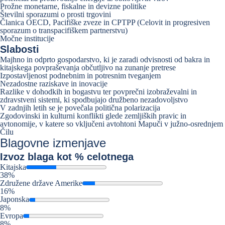
Prožne monetarne, fiskalne in devizne politike
Številni sporazumi o prosti trgovini
Članica OECD, Pacifiške zveze in CPTPP (Celovit in progresiven
sporazum o transpacifiškem partnerstvu)
Močne institucije
Slabosti
Majhno in odprto gospodarstvo, ki je zaradi odvisnosti od bakra in
kitajskega povpraševanja občutljivo na zunanje pretrese
Izpostavljenost podnebnim in potresnim tveganjem
Nezadostne raziskave in inovacije
Razlike v dohodkih in bogastvu ter povprečni izobraževalni in
zdravstveni sistemi, ki spodbujajo družbeno nezadovoljstvo
V zadnjih letih se je povečala politična polarizacija
Zgodovinski in kulturni konflikti glede zemljiških pravic in
avtonomije, v katere so vključeni avtohtoni Mapuči v južno-osrednjem
Čilu
Blagovne izmenjave
Izvoz
blaga kot % celotnega
Kitajska
38%
Združene države Amerike
16%
Japonska
8%
Evropa
8%