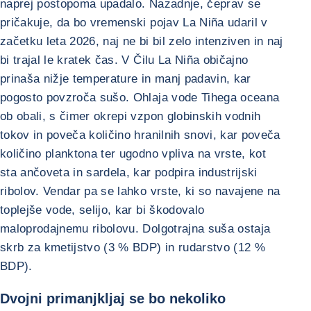
naprej postopoma upadalo. Nazadnje, čeprav se
pričakuje, da bo vremenski pojav La Niña udaril v
začetku leta 2026, naj ne bi bil zelo intenziven in naj
bi trajal le kratek čas. V Čilu La Niña običajno
prinaša nižje temperature in manj padavin, kar
pogosto povzroča sušo. Ohlaja vode Tihega oceana
ob obali, s čimer okrepi vzpon globinskih vodnih
tokov in poveča količino hranilnih snovi, kar poveča
količino planktona ter ugodno vpliva na vrste, kot
sta ančoveta in sardela, kar podpira industrijski
ribolov. Vendar pa se lahko vrste, ki so navajene na
toplejše vode, selijo, kar bi škodovalo
maloprodajnemu ribolovu. Dolgotrajna suša ostaja
skrb za kmetijstvo (3 % BDP) in rudarstvo (12 %
BDP).
Dvojni primanjkljaj se bo nekoliko