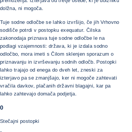
premoženja. Izterjava od tretje osebe, ki je dolžniku
dolžna, ni mogoča.
Tuje sodne odločbe se lahko izvršijo, če jih Vrhovno
sodišče potrdi v postopku exequatur. Čilska
zakonodaja priznava tuje sodne odločbe le na
podlagi vzajemnosti: država, ki je izdala sodno
odločbo, mora imeti s Čilom sklenjen sporazum o
priznavanju in izvrševanju sodnih odločb. Postopki
lahko trajajo od enega do dveh let, zneski za
izterjavo pa se zmanjšajo, ker ni mogoče zahtevati
vračila davkov, plačanih državni blagajni, kar pa
lahko zahtevajo domača podjetja.
0
Stečajni postopki