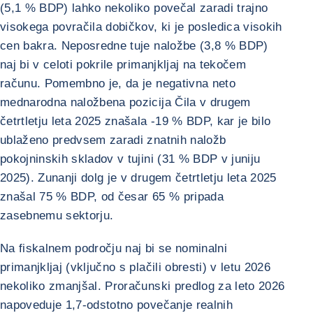
(5,1 % BDP) lahko nekoliko povečal zaradi trajno
visokega povračila dobičkov, ki je posledica visokih
cen bakra. Neposredne tuje naložbe (3,8 % BDP)
naj bi v celoti pokrile primanjkljaj na tekočem
računu. Pomembno je, da je negativna neto
mednarodna naložbena pozicija Čila v drugem
četrtletju leta 2025 znašala -19 % BDP, kar je bilo
ublaženo predvsem zaradi znatnih naložb
pokojninskih skladov v tujini (31 % BDP v juniju
2025). Zunanji dolg je v drugem četrtletju leta 2025
znašal 75 % BDP, od česar 65 % pripada
zasebnemu sektorju.
Na fiskalnem področju naj bi se nominalni
primanjkljaj (vključno s plačili obresti) v letu 2026
nekoliko zmanjšal. Proračunski predlog za leto 2026
napoveduje 1,7-odstotno povečanje realnih