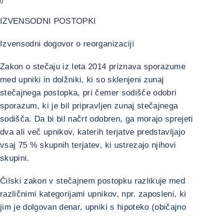
0
IZVENSODNI POSTOPKI
Izvensodni dogovor o reorganizaciji
Zakon o stečaju iz leta 2014 priznava sporazume
med upniki in dolžniki, ki so sklenjeni zunaj
stečajnega postopka, pri čemer sodišče odobri
sporazum, ki je bil pripravljen zunaj stečajnega
sodišča. Da bi bil načrt odobren, ga morajo sprejeti
dva ali več upnikov, katerih terjatve predstavljajo
vsaj 75 % skupnih terjatev, ki ustrezajo njihovi
skupini.
Čilski zakon v stečajnem postopku razlikuje med
različnimi kategorijami upnikov, npr. zaposleni, ki
jim je dolgovan denar, upniki s hipoteko (običajno