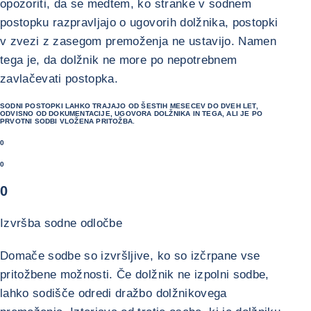
opozoriti, da se medtem, ko stranke v sodnem
postopku razpravljajo o ugovorih dolžnika, postopki
v zvezi z zasegom premoženja ne ustavijo. Namen
tega je, da dolžnik ne more po nepotrebnem
zavlačevati postopka.
SODNI POSTOPKI LAHKO TRAJAJO OD ŠESTIH MESECEV DO DVEH LET,
ODVISNO OD DOKUMENTACIJE, UGOVORA DOLŽNIKA IN TEGA, ALI JE PO
PRVOTNI SODBI VLOŽENA PRITOŽBA.
0
0
0
Izvršba sodne odločbe
Domače sodbe so izvršljive, ko so izčrpane vse
pritožbene možnosti. Če dolžnik ne izpolni sodbe,
lahko sodišče odredi dražbo dolžnikovega