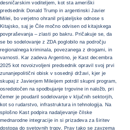
desničarskim voditeljem, kot sta ameriški
predsednik Donald Trump in argentinski Javier
Milei, bo verjetno ohranil prijateljske odnose s
Kitajsko, saj je Čile močno odvisen od kitajskega
povpraševanja – zlasti po bakru. Pričakuje se, da
se bo sodelovanje z ZDA poglobilo na področju
regionalnega kriminala, povezanega z drogami, in
varnosti. Kar zadeva Argentino, je Kast decembra
2025 kot novoizvoljeni predsednik opravil svoj prvi
zunanjepolitični obisk v sosednji državi, kjer je
skupaj z Javierjem Mileijem potrdil skupni program,
osredotočen na spodbujanje trgovine in naložb, pri
čemer je poudaril sodelovanje v ključnih sektorjih,
kot so rudarstvo, infrastruktura in tehnologija. Na
splošno Kast podpira nadaljevanje čilske
mednarodne integracije in si prizadeva za širitev
dostopa do svetovnih trgov. Prav tako se zavzema