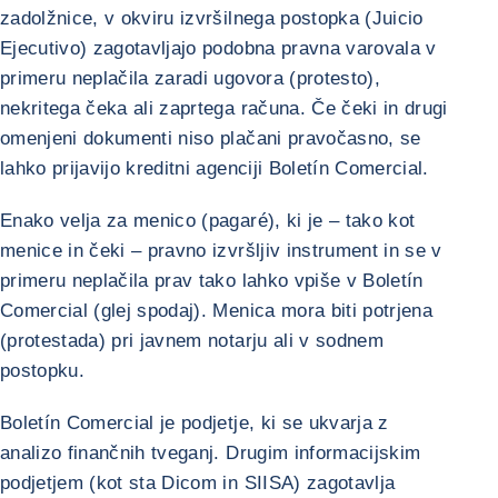
zadolžnice, v okviru izvršilnega postopka (Juicio
Ejecutivo) zagotavljajo podobna pravna varovala v
primeru neplačila zaradi ugovora (protesto),
nekritega čeka ali zaprtega računa. Če čeki in drugi
omenjeni dokumenti niso plačani pravočasno, se
lahko prijavijo kreditni agenciji Boletín Comercial.
Enako velja za menico (pagaré), ki je – tako kot
menice in čeki – pravno izvršljiv instrument in se v
primeru neplačila prav tako lahko vpiše v Boletín
Comercial (glej spodaj). Menica mora biti potrjena
(protestada) pri javnem notarju ali v sodnem
postopku.
Boletín Comercial je podjetje, ki se ukvarja z
analizo finančnih tveganj. Drugim informacijskim
podjetjem (kot sta Dicom in SIISA) zagotavlja