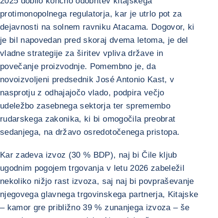
2025 dobilo končno odobritev kitajskega
protimonopolnega regulatorja, kar je utrlo pot za
dejavnosti na solnem ravniku Atacama. Dogovor, ki
je bil napovedan pred skoraj dvema letoma, je del
vladne strategije za širitev vpliva države in
povečanje proizvodnje. Pomembno je, da
novoizvoljeni predsednik José Antonio Kast, v
nasprotju z odhajajočo vlado, podpira večjo
udeležbo zasebnega sektorja ter spremembo
rudarskega zakonika, ki bi omogočila preobrat
sedanjega, na državo osredotočenega pristopa.
Kar zadeva izvoz (30 % BDP), naj bi Čile kljub
ugodnim pogojem trgovanja v letu 2026 zabeležil
nekoliko nižjo rast izvoza, saj naj bi povpraševanje
njegovega glavnega trgovinskega partnerja, Kitajske
– kamor gre približno 39 % zunanjega izvoza – še