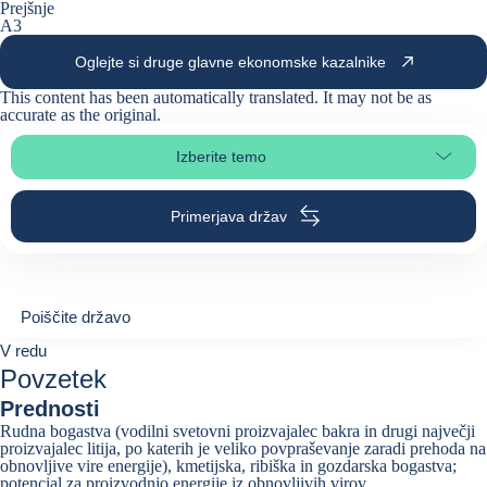
Prejšnje
A3
Oglejte si druge glavne ekonomske kazalnike
This content has been automatically translated. It may not be as
accurate as the
original
.
Izberite temo
Izberite poglavje strani
Primerjava držav
Poiščite državo
Poiščite državo
0
V redu
suggestions
Povzetek
Prednosti
Rudna bogastva (vodilni svetovni proizvajalec bakra in drugi največji
proizvajalec litija, po katerih je veliko povpraševanje zaradi prehoda na
obnovljive vire energije), kmetijska, ribiška in gozdarska bogastva;
potencial za proizvodnjo energije iz obnovljivih virov