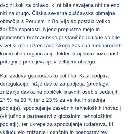
dvojni šok za državo, ki ni bila navajena niti na eno
niti na drugo. Čilska severna puščavska obmejna
območja s Perujem in Bolivijo so postala veliko
žarišče napetosti. Njene prepustne meje in
pomembno brezcarinsko pristanišče Iquique so bile
v veliki meri izven radarskega zaslona mednarodnih
kriminalnih organizacij, dokler ni njihovo pozornost
pritegnilo priseljevanje v velikem obsegu.
Kar zadeva gospodarsko politiko, Kast podpira
deregulacijo, nižje davke za podjetja (predlaga
znižanje davka na dobiček pravnih oseb s sedanjih
27 % na 20 % ter z 23 % za velika in srednja
podjetja), spodbujanje zasebnih tehnoloških inovacij
(vključno s partnerstvi z globalnimi tehnološkimi
podjetji), ter ukrepe za spodbujanje rudarstva, ki
vključujejo znižanje licenčnin in poenostavitev