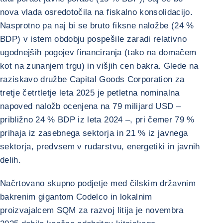
nova vlada osredotočila na fiskalno konsolidacijo.
Nasprotno pa naj bi se bruto fiksne naložbe (24 %
BDP) v istem obdobju pospešile zaradi relativno
ugodnejših pogojev financiranja (tako na domačem
kot na zunanjem trgu) in višjih cen bakra. Glede na
raziskavo družbe Capital Goods Corporation za
tretje četrtletje leta 2025 je petletna nominalna
napoved naložb ocenjena na 79 milijard USD –
približno 24 % BDP iz leta 2024 –, pri čemer 79 %
prihaja iz zasebnega sektorja in 21 % iz javnega
sektorja, predvsem v rudarstvu, energetiki in javnih
delih.
Načrtovano skupno podjetje med čilskim državnim
bakrenim gigantom Codelco in lokalnim
proizvajalcem SQM za razvoj litija je novembra