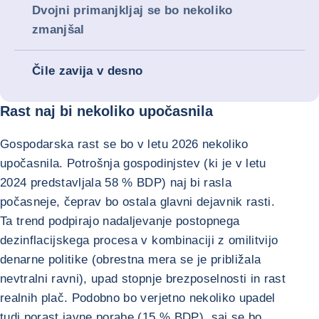
Dvojni primanjkljaj se bo nekoliko
zmanjšal
Čile zavija v desno
Rast naj bi nekoliko upočasnila
Gospodarska rast se bo v letu 2026 nekoliko
upočasnila. Potrošnja gospodinjstev (ki je v letu
2024 predstavljala 58 % BDP) naj bi rasla
počasneje, čeprav bo ostala glavni dejavnik rasti.
Ta trend podpirajo nadaljevanje postopnega
dezinflacijskega procesa v kombinaciji z omilitvijo
denarne politike (obrestna mera se je približala
nevtralni ravni), upad stopnje brezposelnosti in rast
realnih plač. Podobno bo verjetno nekoliko upadel
tudi porast javne porabe (15 % BDP), saj se bo