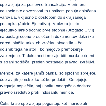
uporabljajo za poslovne transakcije. V primeru
neizpolnitve obveznosti to upnikom ponuja določena
varovala, vključno z dostopom do skrajšanega
postopka (Juicio Ejecutivo). V okviru juicio
ejecutivo lahko sodnik prve stopnje (Juzgado Civil)
na podlagi ocene predloženih dokumentov dolžniku
odredi plačilo takoj ob vročitvi obvestila – če
dolžnik tega ne stori, bo njegovo premoženje
zaplenjeno. Ti dokumenti morajo biti morda potrjeni
s strani sodišča, preden postanejo pravno izvršljivi.
Menice, za katere jamči banka, so splošno sprejete,
čeprav jih je nekoliko težko pridobiti. Omejujejo
tveganje neplačila, saj upniku omogočajo dodatno
pravno sredstvo proti indosantu menice.
Čeki, ki se uporabljajo pogosteje kot menice ali