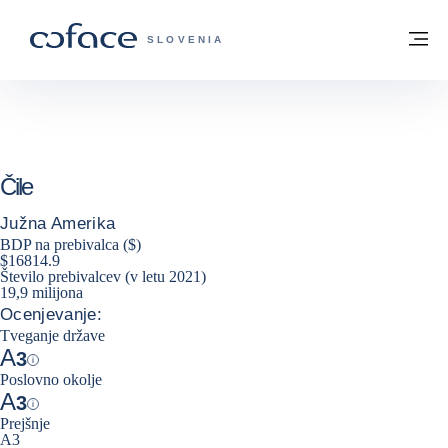
Pojdi na vsebino
Domov
Me
COFACE - ZAČETNA STRAN
SLOVENIA
Čile
Južna Amerika
BDP na prebivalca ($)
$16814.9
Število prebivalcev (v letu 2021)
19,9 milijona
Ocenjevanje:
Tveganje države
A
3
Help
Poslovno okolje
A
3
Help
Prejšnje
A3