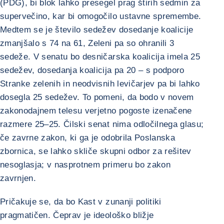
(PDG), bi blok lahko presegel prag štirih sedmin za
supervečino, kar bi omogočilo ustavne spremembe.
Medtem se je število sedežev dosedanje koalicije
zmanjšalo s 74 na 61, Zeleni pa so ohranili 3
sedeže. V senatu bo desničarska koalicija imela 25
sedežev, dosedanja koalicija pa 20 – s podporo
Stranke zelenih in neodvisnih levičarjev pa bi lahko
dosegla 25 sedežev. To pomeni, da bodo v novem
zakonodajnem telesu verjetno pogoste izenačene
razmere 25–25. Čilski senat nima odločilnega glasu;
če zavrne zakon, ki ga je odobrila Poslanska
zbornica, se lahko skliče skupni odbor za rešitev
nesoglasja; v nasprotnem primeru bo zakon
zavrnjen.
Pričakuje se, da bo Kast v zunanji politiki
pragmatičen. Čeprav je ideološko bližje