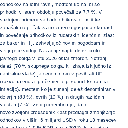
odhodkov na letni ravni, medtem ko naj bi se
prihodki v istem obdobju povečali za 7,7 %. V
slednjem primeru se bodo oblikovalci politike
zanašali na pričakovano zmerno gospodarsko rast
in povečanje prihodkov iz rudarskih licenčnin, zlasti
za baker in litij, zahvaljujoč novim pogodbam in
večji proizvodnji. Nazadnje naj bi delež bruto
javnega dolga v letu 2026 ostal zmeren. Notranji
delež (70 % skupnega dolga, ki izhaja izključno iz
centralne vlade) je denominiran v pesih ali UF
(razvojna enota, pri čemer je peso indeksiran na
inflacijo), medtem ko je zunanji delež denominiran v
dolarjih (83 %), evrih (10 %) in drugih različnih
valutah (7 %). Zelo pomembno je, da je
novoizvoljeni predsednik Kast predlagal zmanjšanje
odhodkov v višini 6 milijard USD v roku 18 mesecev
(kar ustreza 1,9 % BDP v letu 2024), ki naj bi se