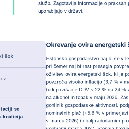
služb. Zagotavlja informacije o praksah p
uporabljajo v državi.
Okrevanje ovira energetski
ki šok
Estonsko gospodarstvo naj bi se v l
pri čemer naj bi rast presegla povp
oživitev ovira energetski šok, ki je p
n z
povzroča visoko inflacijo (3,7 % v ma
tudi povišanje DDV s 22 % na 24 % v 
na alkohol in tobak v maju 2026. Zas
gonilnik gospodarske aktivnosti, pod
taciji se
nominalnih plač (+5,8 % v primerjav
 koalicija
v marcu 2026) in bolj radodarnim pr
volitvami marca 2027. Stopnja brezpo