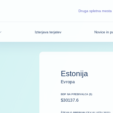
Druga spletna mesta
Izterjava terjatev
Novice in pu
Estonija
Evropa
BDP NA PREBIVALCA ($)
$30137.6
ŠTEVILO PREBIVALCEV (V LETU 2021)