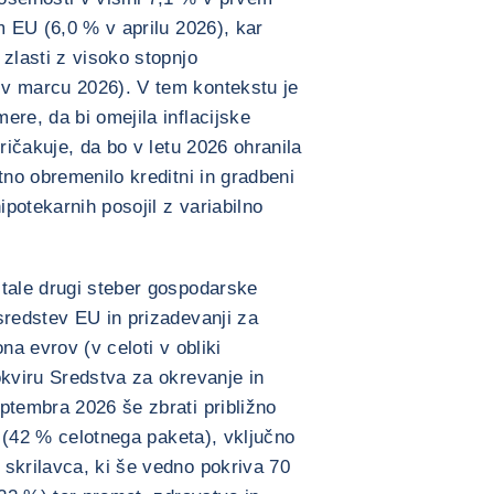
m EU (6,0 % v aprilu 2026), kar
 zlasti z visoko stopnjo
v marcu 2026). V tem kontekstu je
ere, da bi omejila inflacijske
pričakuje, da bo v letu 2026 ohranila
tno obremenilo kreditni in gradbeni
ipotekarnih posojil z variabilno
stale drugi steber gospodarske
sredstev EU in prizadevanji za
na evrov (v celoti v obliki
okviru Sredstva za okrevanje in
ptembra 2026 še zbrati približno
od (42 % celotnega paketa), vključno
skrilavca, ki še vedno pokriva 70