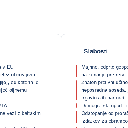
Slabosti
a v EU
Majhno, odprto gospo
delež obnovljivih
na zunanje pretrese
ije), od katerih je
Znaten prelivni učine
ujoč oljnemu
neposredna soseda, j
trgovinskih partneric
ATA
Demografski upad in 
ne vezi z baltskimi
Odstopanje od prorač
izdatkov za obrambo 