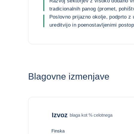
Razvoj sektorjev z visoko dodano vr
tradicionalnih panog (promet, pohišt
Poslovno prijazno okolje, podprto z
ureditvijo in poenostavljenimi postop
Blagovne izmenjave
Izvoz
blaga kot % celotnega
Finska