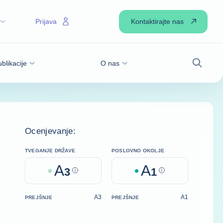
Kontaktirajte nas
Prijava
blikacije
O nas
Iskanje
Ocenjevanje:
TVEGANJE DRŽAVE
POSLOVNO OKOLJE
A
A
3
Help
1
Help
A3
A1
PREJŠNJE
PREJŠNJE