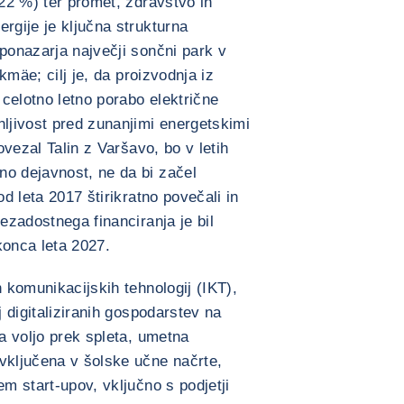
(22 %) ter promet, zdravstvo in
rgije je ključna strukturna
 ponazarja največji sončni park v
ikmäe; cilj je, da proizvodnja iz
e celotno letno porabo električne
nljivost pred zunanjimi energetskimi
povezal Talin z Varšavo, bo v letih
no dejavnost, ne da bi začel
od leta 2017 štirikratno povečali in
nezadostnega financiranja je bil
konca leta 2027.
n komunikacijskih tehnologij (IKT),
j digitaliziranih gospodarstev na
na voljo prek spleta, umetna
vključena v šolske učne načrte,
em start-upov, vključno s podjetji