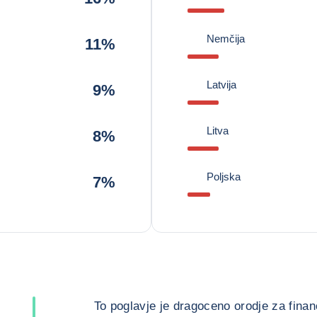
Nemčija
11%
Latvija
9%
Litva
8%
Poljska
7%
To poglavje je dragoceno orodje za finanč