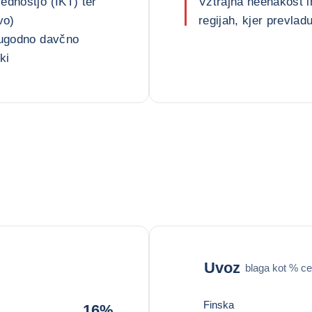
ednostjo (IKT) ter
Vztrajna neenakost i
vo)
regijah, kjer prevla
 ugodno davčno
ki
Uvoz
blaga kot % ce
Finska
16%