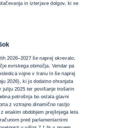
lačevanja in izterjave dolgov, ki se
 šok
etih 2026–2027 še naprej okrevalo,
rečje evrskega območja. Vendar pa
osledica vojne v Iranu in še naprej
ju 2026), ki jo dodatno ohranjata
juliju 2025 ter povišanje trošarin
ebna potrošnja bo ostala glavni
prta z vztrajno dinamično rastjo
i z enakim obdobjem prejšnjega leta
oračunom pred parlamentarnimi
selnosti v višini 7,1 % v prvem