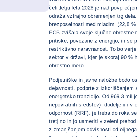
četrtletju leta 2026 je nad povprečje
odraža vztrajno obremenjen trg dela,
brezposelnosti med mladimi (22,8 % 
ECB zvišala svoje ključne obrestne m
pritiske, povezane z energijo, in se 
restriktivno naravnanost. To bo verje
sektor v državi, kjer je skoraj 90 % h
obrestno mero.
Podjetniške in javne naložbe bodo o
dejavnosti, podprte z izkoriščanjem 
energetsko tranzicijo. Od 969,3 milijo
nepovratnih sredstev), dodeljenih v 
odpornost (RRF), je treba do roka se
tretjino in jo usmeriti v zeleni preh
z zmanjšanjem odvisnosti od oljnega 