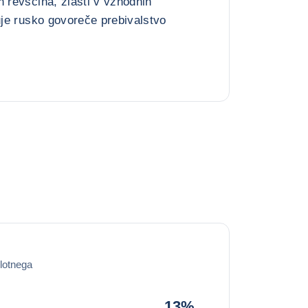
n revščina, zlasti v vzhodnih
duje rusko govoreče prebivalstvo
lotnega
13%