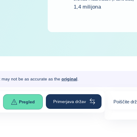
1,4 milijona
It may not be as accurate as the
original
.
Primerjava držav
Poiščite dr
Pregled
0
suggestio