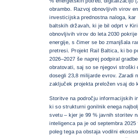
% energetskih potreb, digitalizacijo 
obrambo. Razvoj obnovljivih virov ene
investicijska prednostna naloga, kar
baltskih državah, ki je bil odprt v Kir
obnovljivih virov do leta 2030 pokrij
energije, s čimer se bo zmanjšala ra
pretresi. Projekt Rail Baltica, ki bo 
2026–2027 še naprej podpiral gradbe
obratovati, saj so se njegovi stroški 
dosegli 23,8 milijarde evrov. Zaradi 
zaključek projekta preložen vsaj do 
Storitve na področju informacijskih i
ki so strukturni gonilnik enega najbol
svetu – kjer je 99 % javnih storitev 
inteligenca pa je od septembra 2025 
poleg tega pa obstaja vodilni ekosist