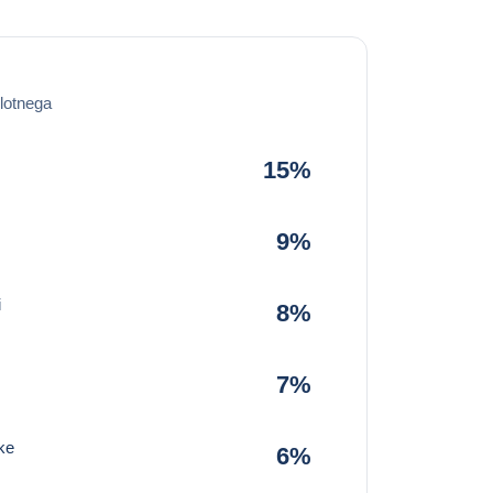
lotnega
15%
9%
i
8%
7%
ke
6%