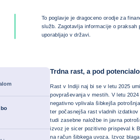
To poglavje je dragoceno orodje za finanč
služb. Zagotavlja informacije o praksah p
uporabljajo v državi.
Trdna rast, a pod potencial
ialom
Rast v Indiji naj bi se v letu 2025 um
povpraševanja v mestih. V letu 2024
negativno vplivala šibkejša potrošnja 
 bo
ter počasnejša rast vladnih izdatkov 
tudi zasebne naložbe in javna potro
izvoz je sicer pozitivno prispeval k 
na račun šibkega uvoza. Izvoz blaga 