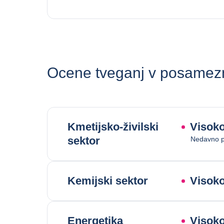
Ocene tveganj v posamezn
Kmetijsko-živilski
Visoko
sektor
Nedavno p
Kemijski sektor
Visoko
Energetika
Visoko