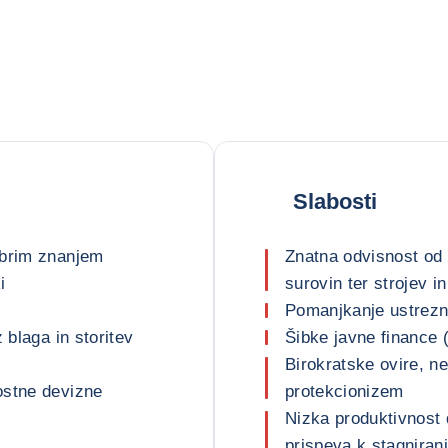
Slabosti
obrim znanjem
Znatna odvisnost od u
i
surovin ter strojev i
Pomanjkanje ustrezne
 blaga in storitev
Šibke javne finance 
Birokratske ovire, n
ostne devizne
protekcionizem
Nizka produktivnost 
prispeva k stagniranj