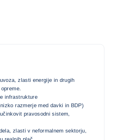
voza, zlasti energije in drugih
n opreme.
 infrastrukture
(nizko razmerje med davki in BDP)
eučinkovit pravosodni sistem,
dela, zlasti v neformalnem sektorju,
u realnih plač