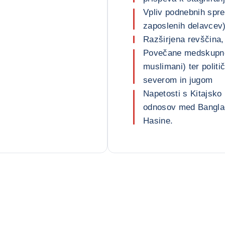
Vpliv podnebnih spr
zaposlenih delavcev
Razširjena revščina,
Povečane medskupnos
muslimani) ter polit
severom in jugom
Napetosti s Kitajsko
odnosov med Banglad
Hasine.