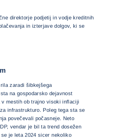
ne direktorje podjetij in vodje kreditnih
lačevanja in izterjave dolgov, ki se
om
irila zaradi šibkejšega
 sta na gospodarsko dejavnost
v mestih ob trajno visoki inflaciji
za infrastrukturo. Poleg tega sta se
šnja povečevali počasneje. Neto
BDP, vendar je bil ta trend dosežen
se je leta 2024 sicer nekoliko