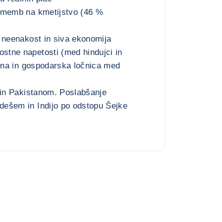
ememb na kmetijstvo (46 %
)
 neenakost in siva ekonomija
tne napetosti (med hindujci in
ična in gospodarska ločnica med
 in Pakistanom. Poslabšanje
ešem in Indijo po odstopu Šejke