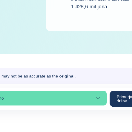
1.428,6 milijona
It may not be as accurate as the
original
.
Primerj
mo
ite poglavje strani
držav