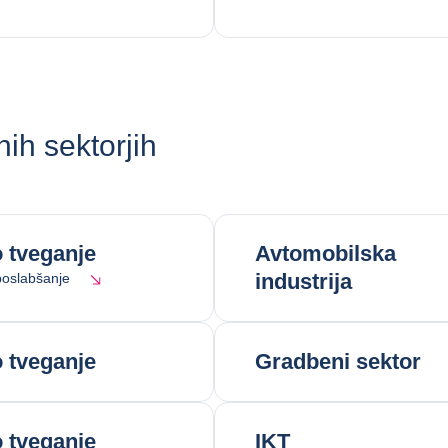
ih sektorjih
 tveganje
Avtomobilska
industrija
oslabšanje
 tveganje
Gradbeni sektor
 tveganje
IKT