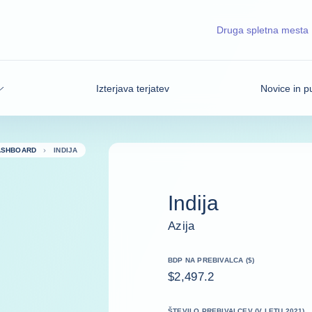
Druga spletna mesta
Izterjava terjatev
Novice in pu
ASHBOARD
INDIJA
Indija
Azija
BDP NA PREBIVALCA ($)
$2,497.2
ŠTEVILO PREBIVALCEV (V LETU 2021)