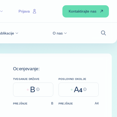
Kontaktirajte nas
Prijava
blikacije
O nas
Iskanje
Ocenjevanje:
TVEGANJE DRŽAVE
POSLOVNO OKOLJE
B
A
Help
4
Help
B
A4
PREJŠNJE
PREJŠNJE