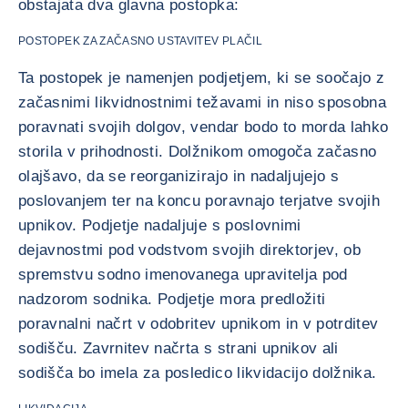
obstajata dva glavna postopka:
POSTOPEK ZA ZAČASNO USTAVITEV PLAČIL
Ta postopek je namenjen podjetjem, ki se soočajo z
začasnimi likvidnostnimi težavami in niso sposobna
poravnati svojih dolgov, vendar bodo to morda lahko
storila v prihodnosti. Dolžnikom omogoča začasno
olajšavo, da se reorganizirajo in nadaljujejo s
poslovanjem ter na koncu poravnajo terjatve svojih
upnikov. Podjetje nadaljuje s poslovnimi
dejavnostmi pod vodstvom svojih direktorjev, ob
spremstvu sodno imenovanega upravitelja pod
nadzorom sodnika. Podjetje mora predložiti
poravnalni načrt v odobritev upnikom in v potrditev
sodišču. Zavrnitev načrta s strani upnikov ali
sodišča bo imela za posledico likvidacijo dolžnika.