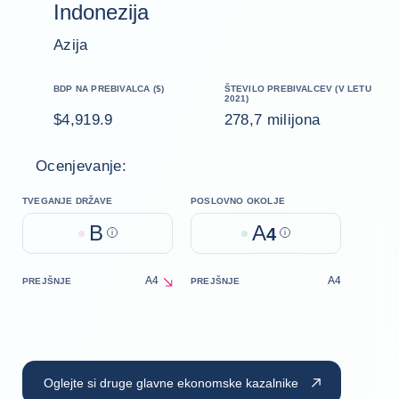
Indonezija
Azija
BDP NA PREBIVALCA ($)
ŠTEVILO PREBIVALCEV (V LETU
2021)
$4,919.9
278,7 milijona
Ocenjevanje:
TVEGANJE DRŽAVE
POSLOVNO OKOLJE
B
A
Help
4
Help
A4
A4
PREJŠNJE
PREJŠNJE
decrease
Oglejte si druge glavne ekonomske kazalnike