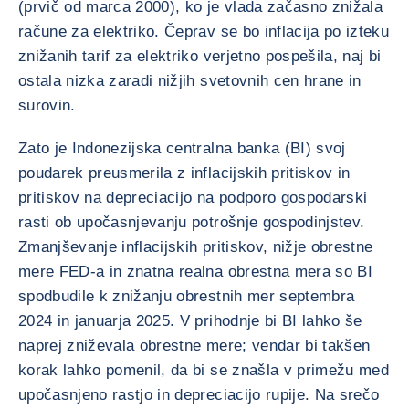
(prvič od marca 2000), ko je vlada začasno znižala
račune za elektriko. Čeprav se bo inflacija po izteku
znižanih tarif za elektriko verjetno pospešila, naj bi
ostala nizka zaradi nižjih svetovnih cen hrane in
surovin.
Zato je Indonezijska centralna banka (BI) svoj
poudarek preusmerila z inflacijskih pritiskov in
pritiskov na depreciacijo na podporo gospodarski
rasti ob upočasnjevanju potrošnje gospodinjstev.
Zmanjševanje inflacijskih pritiskov, nižje obrestne
mere FED-a in znatna realna obrestna mera so BI
spodbudile k znižanju obrestnih mer septembra
2024 in januarja 2025. V prihodnje bi BI lahko še
naprej zniževala obrestne mere; vendar bi takšen
korak lahko pomenil, da bi se znašla v primežu med
upočasnjeno rastjo in depreciacijo rupije. Na srečo