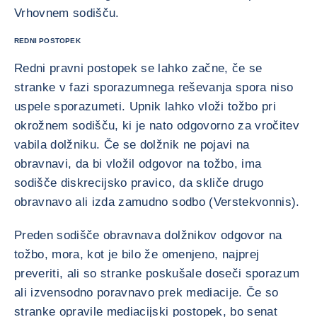
Vrhovnem sodišču.
REDNI POSTOPEK
Redni pravni postopek se lahko začne, če se
stranke v fazi sporazumnega reševanja spora niso
uspele sporazumeti. Upnik lahko vloži tožbo pri
okrožnem sodišču, ki je nato odgovorno za vročitev
vabila dolžniku. Če se dolžnik ne pojavi na
obravnavi, da bi vložil odgovor na tožbo, ima
sodišče diskrecijsko pravico, da skliče drugo
obravnavo ali izda zamudno sodbo (Verstekvonnis).
Preden sodišče obravnava dolžnikov odgovor na
tožbo, mora, kot je bilo že omenjeno, najprej
preveriti, ali so stranke poskušale doseči sporazum
ali izvensodno poravnavo prek mediacije. Če so
stranke opravile mediacijski postopek, bo senat