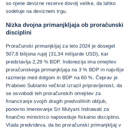
so njene devizne rezerve dovolj velike, da lahko
sodeluje na deviznem trgu.
Nizka dvojna primanjkljaja ob proračunski
disciplini
Proračunski primanjkljaj za leto 2024 je dosegel
507,8 bilijona rupij (31,34 milijarde USD), kar
predstavlja 2,29 % BDP. Indonezija ima omejitev
proračunskega primanjkljaja na 3 % BDP in najvišje
razmerje med dolgom in BDP na 60 %. Čeprav je
Prabowo Subianto večkrat izrazil pripravljenost, da
se osvobodi teh proračunskih omejitev za
financiranje svojih dragih predvolilnih obljub,
ponovno imenovanje Sri Mulyani Indrawati za
finančno ministrico napoveduje fiskalno disciplino.
Vlada predvideva, da bo proračunski primanjkljaj v