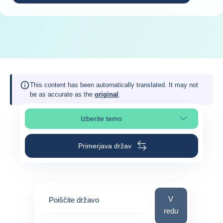
This content has been automatically translated. It may not
be as accurate as the
original
.
Izberite temo
Izberite poglavje strani
Primerjava držav
Poiščite državo
V
Poiščite državo
redu
0
suggestions