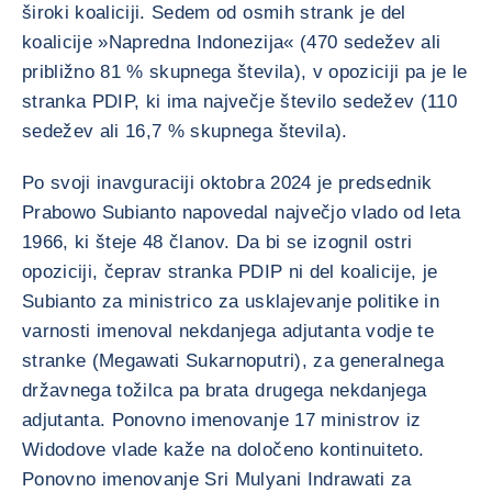
široki koaliciji. Sedem od osmih strank je del
koalicije »Napredna Indonezija« (470 sedežev ali
približno 81 % skupnega števila), v opoziciji pa je le
stranka PDIP, ki ima največje število sedežev (110
sedežev ali 16,7 % skupnega števila).
Po svoji inavguraciji oktobra 2024 je predsednik
Prabowo Subianto napovedal največjo vlado od leta
1966, ki šteje 48 članov. Da bi se izognil ostri
opoziciji, čeprav stranka PDIP ni del koalicije, je
Subianto za ministrico za usklajevanje politike in
varnosti imenoval nekdanjega adjutanta vodje te
stranke (Megawati Sukarnoputri), za generalnega
državnega tožilca pa brata drugega nekdanjega
adjutanta. Ponovno imenovanje 17 ministrov iz
Widodove vlade kaže na določeno kontinuiteto.
Ponovno imenovanje Sri Mulyani Indrawati za