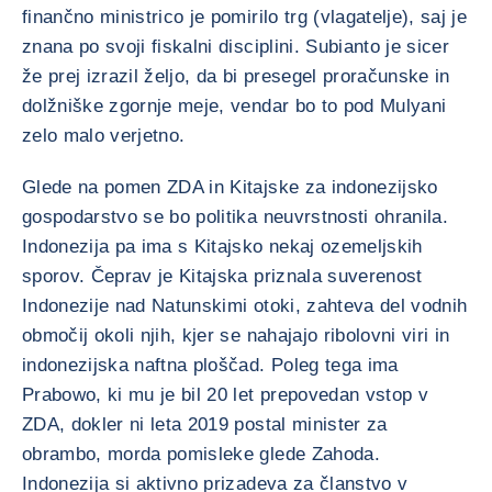
finančno ministrico je pomirilo trg (vlagatelje), saj je
znana po svoji fiskalni disciplini. Subianto je sicer
že prej izrazil željo, da bi presegel proračunske in
dolžniške zgornje meje, vendar bo to pod Mulyani
zelo malo verjetno.
Glede na pomen ZDA in Kitajske za indonezijsko
gospodarstvo se bo politika neuvrstnosti ohranila.
Indonezija pa ima s Kitajsko nekaj ozemeljskih
sporov. Čeprav je Kitajska priznala suverenost
Indonezije nad Natunskimi otoki, zahteva del vodnih
območij okoli njih, kjer se nahajajo ribolovni viri in
indonezijska naftna ploščad. Poleg tega ima
Prabowo, ki mu je bil 20 let prepovedan vstop v
ZDA, dokler ni leta 2019 postal minister za
obrambo, morda pomisleke glede Zahoda.
Indonezija si aktivno prizadeva za članstvo v