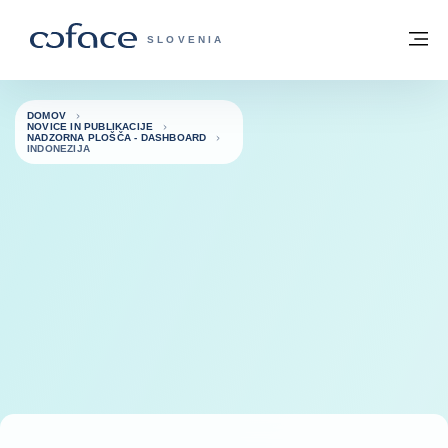
Pojdi na vsebino
Domov
Me
COFACE - ZAČETNA STRAN
SLOVENIA
DOMOV
NOVICE IN PUBLIKACIJE
NADZORNA PLOŠČA - DASHBOARD
INDONEZIJA