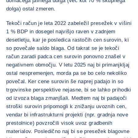
domačega javnega dolga (več kot 70 % skupnega
dolga) ostal zmeren.
Tekoči račun je leta 2022 zabeležil presežek v višini
1 % BDP in dosegel najvišjo raven v zadnjem
desetletju, kar je posledica rastočih cen surovin, ki
so povečale saldo blaga. Od takrat se je tekoči
račun zaradi padca cen surovin ponovno znašel v
negativnem območju. V letu 2025 naj bi primanjkljaj
ostal nespremenjen, morda pa se bo celo nekoliko
povečal. Ker cene surovin še naprej padajo in so
trgovinske perspektive nejasne, bi se lahko prihodki
od izvoza blaga zmanjšali. Medtem naj bi padajoči
stroški surovin pripomogli k znižanju uvoznih cen,
vendar bi infrastrukturni projekti (npr. gradnja nove
prestolnice) povzročili visok uvoz gradbenih
materialov. Posledično naj bi se presežek blagovne