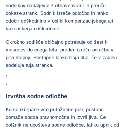
sodnikov nadaljeval z obravnavami in preučil
dokaze strank. Sodnik izreče odločbo in lahko
odobri odškodnino v obliki kompenzacijskega ali
kazenskega odškodnine.
Okrožno sodišče običajno potrebuje od šestih
mesecev do enega leta, preden izreče odločbo v
prvi stopnji. Postopek lahko traja dlje, če v zadevi
sodeluje tuja stranka.
0
0
Izvršba sodne odločbe
Ko so izčrpane vse pritožbene poti, postane
domača sodba pravnomočna in izvršljiva. Če
dolžnik ne upošteva sodne odločbe, lahko upnik od