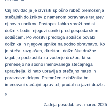
LIKVIDACIJA
Cilj likvidacije je izvršiti splošno rubež premoženja
stečajnih dolžnikov z namenom poravnave terjatev
njihovih upnikov. Postopek lahko sproži bodisi
dolžnik bodisi njegovi upniki pred gospodarskim
sodiščem. Po vložitvi predloga sodišče povabi
dolžnika in njegove upnike na sodno obravnavo. Ko
je stečaj razglašen, direktorji dolžniške družbe
izgubijo pooblastila za vodenje družbe, ki se
prenesejo na sodno imenovanega stečajnega
upravitelja, ki nato upravlja s stečajno maso in
poravnavo dolgov. Premoženje dolžnika bo
imenovani stečajni upravitelj prodal na javni dražbi.
0
Zadnja posodobitev: marec 2025