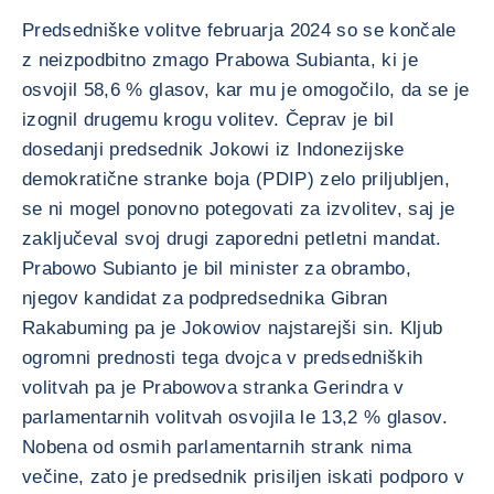
Predsedniške volitve februarja 2024 so se končale
z neizpodbitno zmago Prabowa Subianta, ki je
osvojil 58,6 % glasov, kar mu je omogočilo, da se je
izognil drugemu krogu volitev. Čeprav je bil
dosedanji predsednik Jokowi iz Indonezijske
demokratične stranke boja (PDIP) zelo priljubljen,
se ni mogel ponovno potegovati za izvolitev, saj je
zaključeval svoj drugi zaporedni petletni mandat.
Prabowo Subianto je bil minister za obrambo,
njegov kandidat za podpredsednika Gibran
Rakabuming pa je Jokowiov najstarejši sin. Kljub
ogromni prednosti tega dvojca v predsedniških
volitvah pa je Prabowova stranka Gerindra v
parlamentarnih volitvah osvojila le 13,2 % glasov.
Nobena od osmih parlamentarnih strank nima
večine, zato je predsednik prisiljen iskati podporo v