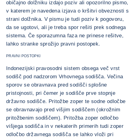
običajno dolžniku izdajo poziv ali opozorilno pismo,
v katerem je navedena izjava o kršitvi obveznosti s
strani dolžnika. V pismu je tudi poziv k pogovoru,
da se ugotovi, ali je treba spor rešiti prek sodnega
sistema. Če sporazumna faza ne prinese rešitve,
lahko stranke sprožijo pravni postopek.
PRAVNI POSTOPKI
Indonezijski pravosodni sistem obsega več vrst
sodišč pod nadzorom Vrhovnega sodišča. Večina
sporov se obravnava pred sodišči splošne
pristojnosti, pri čemer je sodišče prve stopnje
državno sodišče. Pritožbe zoper te sodne odločbe
se obravnavajo pred višjim sodiščem (okrožnim
pritožbenim sodiščem). Pritožba zoper odločbo
višjega sodišča in v nekaterih primerih tudi zoper
odločbo državnega sodišča se lahko vloži pri