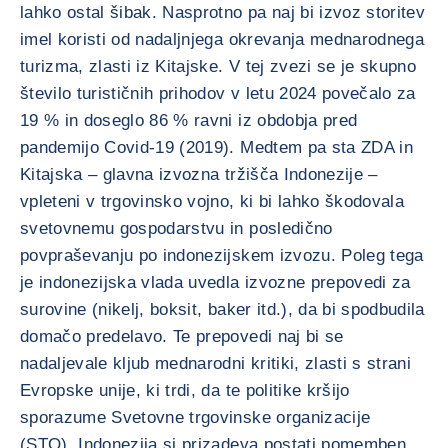
lahko ostal šibak. Nasprotno pa naj bi izvoz storitev
imel koristi od nadaljnjega okrevanja mednarodnega
turizma, zlasti iz Kitajske. V tej zvezi se je skupno
število turističnih prihodov v letu 2024 povečalo za
19 % in doseglo 86 % ravni iz obdobja pred
pandemijo Covid-19 (2019). Medtem pa sta ZDA in
Kitajska – glavna izvozna tržišča Indonezije –
vpleteni v trgovinsko vojno, ki bi lahko škodovala
svetovnemu gospodarstvu in posledično
povpraševanju po indonezijskem izvozu. Poleg tega
je indonezijska vlada uvedla izvozne prepovedi za
surovine (nikelj, boksit, baker itd.), da bi spodbudila
domačo predelavo. Te prepovedi naj bi se
nadaljevale kljub mednarodni kritiki, zlasti s strani
Evropske unije, ki trdi, da te politike kršijo
sporazume Svetovne trgovinske organizacije
(STO). Indonezija si prizadeva postati pomemben