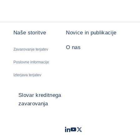
Naše storitve
Novice in publikacije
O nas
Zavarovanje terjatev
Poslovne informacije
Izterjava terjatev
Slovar kreditnega
zavarovanja
LinkedIn
Youtube
Twitter
- Coface
- Coface
- Coface