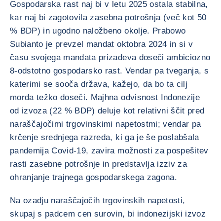
Gospodarska rast naj bi v letu 2025 ostala stabilna,
kar naj bi zagotovila zasebna potrošnja (več kot 50
% BDP) in ugodno naložbeno okolje. Prabowo
Subianto je prevzel mandat oktobra 2024 in si v
času svojega mandata prizadeva doseči ambiciozno
8-odstotno gospodarsko rast. Vendar pa tveganja, s
katerimi se sooča država, kažejo, da bo ta cilj
morda težko doseči. Majhna odvisnost Indonezije
od izvoza (22 % BDP) deluje kot relativni ščit pred
naraščajočimi trgovinskimi napetostmi; vendar pa
krčenje srednjega razreda, ki ga je še poslabšala
pandemija Covid-19, zavira možnosti za pospešitev
rasti zasebne potrošnje in predstavlja izziv za
ohranjanje trajnega gospodarskega zagona.
Na ozadju naraščajočih trgovinskih napetosti,
skupaj s padcem cen surovin, bi indonezijski izvoz