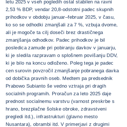
letu 2025 v vseh pogledih ostal stabilen na ravni
2,53 % BDP, vendar 20,8-odstotni padec skupnih
prihodkov v obdobju januar–februar 2025, v času,
ko so se odhodki zmanjšali za 7 %, vzbuja dvome,
ali je mogoče ta cilj doseči brez drastičnega
zmanjšanja odhodkov. Padec prihodkov je bil
posledica zamude pri pobiranju davkov v januarju,
ki je sledila razpravam o splošnem povišanju DDV,
ki je bilo na koncu odloženo. Poleg tega je padec
cen surovin povzročil zmanjšanje pobranega davka
od dobička pravnih oseb. Medtem pa predsednik
Prabowo Subianto še vedno vztraja pri dragih
socialnih programih. Proračun za leto 2025 daje
prednost socialnemu varstvu (varnost preskrbe s
hrano, brezplačne šolske obroke, zdravstveni
pregledi itd.), infrastrukturi (glavno mesto
Nusantara), obrambi itd. V primerjavi z drugimi