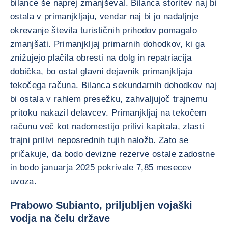
bilance še naprej zmanjševal. Bilanca storitev naj bi
ostala v primanjkljaju, vendar naj bi jo nadaljnje
okrevanje števila turističnih prihodov pomagalo
zmanjšati. Primanjkljaj primarnih dohodkov, ki ga
znižujejo plačila obresti na dolg in repatriacija
dobička, bo ostal glavni dejavnik primanjkljaja
tekočega računa. Bilanca sekundarnih dohodkov naj
bi ostala v rahlem presežku, zahvaljujoč trajnemu
pritoku nakazil delavcev. Primanjkljaj na tekočem
računu več kot nadomestijo prilivi kapitala, zlasti
trajni prilivi neposrednih tujih naložb. Zato se
pričakuje, da bodo devizne rezerve ostale zadostne
in bodo januarja 2025 pokrivale 7,85 mesecev
uvoza.
Prabowo Subianto, priljubljen vojaški
vodja na čelu države