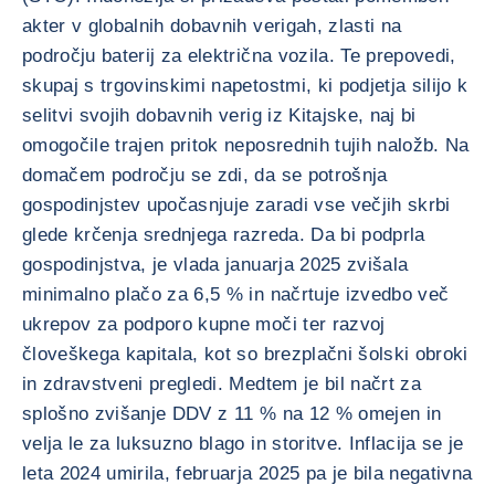
akter v globalnih dobavnih verigah, zlasti na
področju baterij za električna vozila. Te prepovedi,
skupaj s trgovinskimi napetostmi, ki podjetja silijo k
selitvi svojih dobavnih verig iz Kitajske, naj bi
omogočile trajen pritok neposrednih tujih naložb. Na
domačem področju se zdi, da se potrošnja
gospodinjstev upočasnjuje zaradi vse večjih skrbi
glede krčenja srednjega razreda. Da bi podprla
gospodinjstva, je vlada januarja 2025 zvišala
minimalno plačo za 6,5 % in načrtuje izvedbo več
ukrepov za podporo kupne moči ter razvoj
človeškega kapitala, kot so brezplačni šolski obroki
in zdravstveni pregledi. Medtem je bil načrt za
splošno zvišanje DDV z 11 % na 12 % omejen in
velja le za luksuzno blago in storitve. Inflacija se je
leta 2024 umirila, februarja 2025 pa je bila negativna