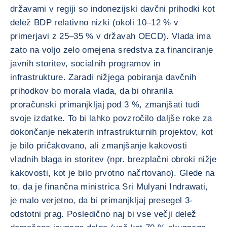
državami v regiji so indonezijski davčni prihodki kot
delež BDP relativno nizki (okoli 10–12 % v
primerjavi z 25–35 % v državah OECD). Vlada ima
zato na voljo zelo omejena sredstva za financiranje
javnih storitev, socialnih programov in
infrastrukture. Zaradi nižjega pobiranja davčnih
prihodkov bo morala vlada, da bi ohranila
proračunski primanjkljaj pod 3 %, zmanjšati tudi
svoje izdatke. To bi lahko povzročilo daljše roke za
dokončanje nekaterih infrastrukturnih projektov, kot
je bilo pričakovano, ali zmanjšanje kakovosti
vladnih blaga in storitev (npr. brezplačni obroki nižje
kakovosti, kot je bilo prvotno načrtovano). Glede na
to, da je finančna ministrica Sri Mulyani Indrawati,
je malo verjetno, da bi primanjkljaj presegel 3-
odstotni prag. Posledično naj bi vse večji delež