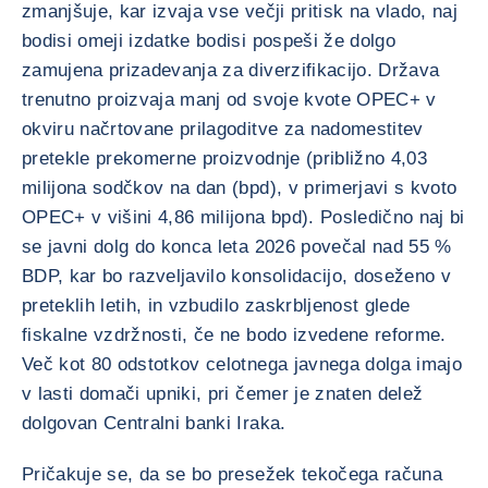
zmanjšuje, kar izvaja vse večji pritisk na vlado, naj
bodisi omeji izdatke bodisi pospeši že dolgo
zamujena prizadevanja za diverzifikacijo. Država
trenutno proizvaja manj od svoje kvote OPEC+ v
okviru načrtovane prilagoditve za nadomestitev
pretekle prekomerne proizvodnje (približno 4,03
milijona sodčkov na dan (bpd), v primerjavi s kvoto
OPEC+ v višini 4,86 milijona bpd). Posledično naj bi
se javni dolg do konca leta 2026 povečal nad 55 %
BDP, kar bo razveljavilo konsolidacijo, doseženo v
preteklih letih, in vzbudilo zaskrbljenost glede
fiskalne vzdržnosti, če ne bodo izvedene reforme.
Več kot 80 odstotkov celotnega javnega dolga imajo
v lasti domači upniki, pri čemer je znaten delež
dolgovan Centralni banki Iraka.
Pričakuje se, da se bo presežek tekočega računa