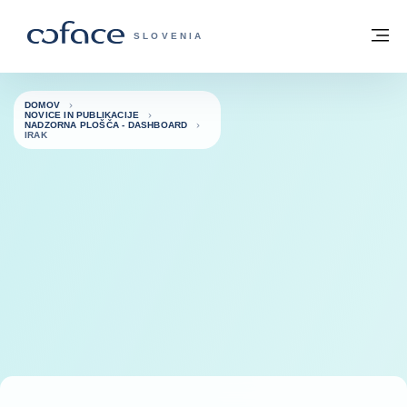
Pojdi na vsebino
Domov
Me
COFACE - ZAČETNA STRAN
SLOVENIA
DOMOV
NOVICE IN PUBLIKACIJE
NADZORNA PLOŠČA - DASHBOARD
IRAK