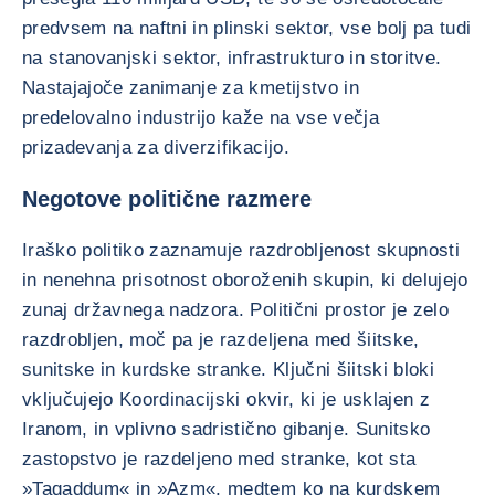
predvsem na naftni in plinski sektor, vse bolj pa tudi
na stanovanjski sektor, infrastrukturo in storitve.
Nastajajoče zanimanje za kmetijstvo in
predelovalno industrijo kaže na vse večja
prizadevanja za diverzifikacijo.
Negotove politične razmere
Iraško politiko zaznamuje razdrobljenost skupnosti
in nenehna prisotnost oboroženih skupin, ki delujejo
zunaj državnega nadzora. Politični prostor je zelo
razdrobljen, moč pa je razdeljena med šiitske,
sunitske in kurdske stranke. Ključni šiitski bloki
vključujejo Koordinacijski okvir, ki je usklajen z
Iranom, in vplivno sadristično gibanje. Sunitsko
zastopstvo je razdeljeno med stranke, kot sta
»Taqaddum« in »Azm«, medtem ko na kurdskem