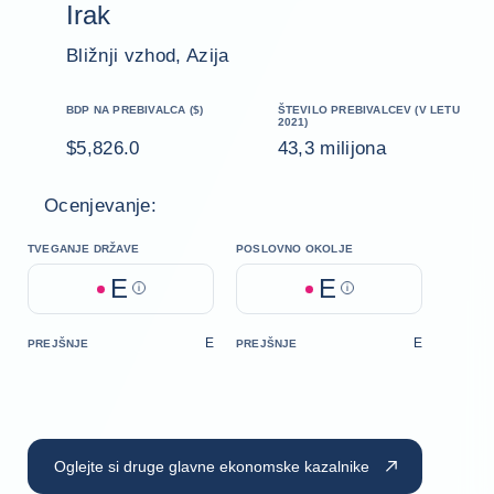
Irak
Bližnji vzhod, Azija
BDP NA PREBIVALCA ($)
ŠTEVILO PREBIVALCEV (V LETU
2021)
$5,826.0
43,3 milijona
Ocenjevanje:
TVEGANJE DRŽAVE
POSLOVNO OKOLJE
E
E
Help
Help
E
E
PREJŠNJE
PREJŠNJE
Oglejte si druge glavne ekonomske kazalnike