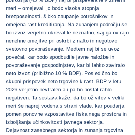
potrošnja (45 % BDP) naj bi prispevala le v zmerni
meri – omejevali jo bodo visoka stopnja
brezposelnosti, šibko zaupanje potrošnikov in
omejena rast kreditiranja. Na zunanjem področju se
bo izvoz verjetno okreval le neznatno, saj ga ovirajo
nenehne omejitve pri oskrbi z nafto in negotovo
svetovno povpraševanje. Medtem naj bi se uvoz
povečal, kar bodo spodbudile javne naložbe in
povpraševanje gospodinjstev, kar bi lahko zaviralo
neto izvoz (približno 10 % BDP). Posledično bo
skupni prispevek neto trgovine k rasti BDP v letu
2026 verjetno nevtralen ali pa bo postal rahlo
negativen. Ta sestava kaže, da bo oživitev v veliki
meri še naprej vodena s strani vlade, kar poudarja
pomen ponovne vzpostavitve fiskalnega prostora in
izboljšanja učinkovitosti javnega sektorja.
Dejavnost zasebnega sektorja in zunanja trgovina