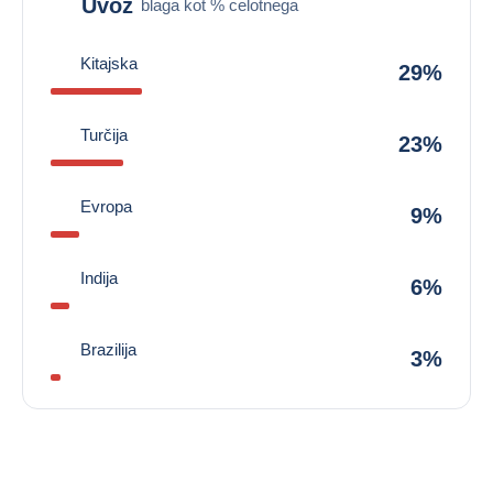
Uvoz
blaga kot % celotnega
Kitajska
29%
Turčija
23%
Evropa
9%
Indija
6%
Brazilija
3%