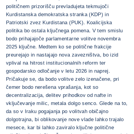
političnem prizorišču prevladujeta tekmujoči
Kurdistanska demokratska stranka (KDP) in
Patriotski zvez Kurdistana (PUK). Koalicijska
politika bo ostala ključnega pomena. V tem smislu
bodo prihajajoče parlamentarne volitve novembra
2025 ključne. Medtem ko se politične frakcije
preurejajo in nastajajo nova zavezništva, bo izid
vplival na hitrost institucionalnih reform ter
gospodarsko odločanje v letu 2026 in naprej.
Pričakuje se, da bodo volitve zelo izenačene, pri
čemer bodo nerešena vprašanja, kot so
decentralizacija, delitev prihodkov od nafte in
vključevanje milic, metala dolgo senco. Glede na to,
da so v Iraku pogajanja po volitvah običajno
dolgotrajna, bi oblikovanje nove vlade lahko trajalo
mesece, kar bi lahko zaviralo ključne politične