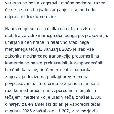
verjetno ne bosta zagotovili močne podpore, razen
če se ne bo izboljšalo zaupanje in se ne bodo
odpravile strukturne ovire.
Napoveduje se, da bo inflacija ostala nizka in
stabilna zaradi zmernega domačega povpraševanja,
umirjanja cen hrane in relativno stabilnega
menjalnega tečaja. Januarja 2025 je Irak vse
zakonite mednarodne transakcije preusmeril na
komercialne banke prek uradnih korespondenčnih
bančnih kanalov, pri čemer centralna banka
zagotavlja devize na podlagi preverjenega
povpraševanja. Ta reforma je znatno zmanjšala
razliko med uradnim in vzporednim menjalnim
tečajem: medtem ko je uradni tečaj znašal 1,300
dinarjev za en ameriški dolar, je vzporedni tečaj
avgusta 2025 znašal okoli 1,307, v primerjavi z