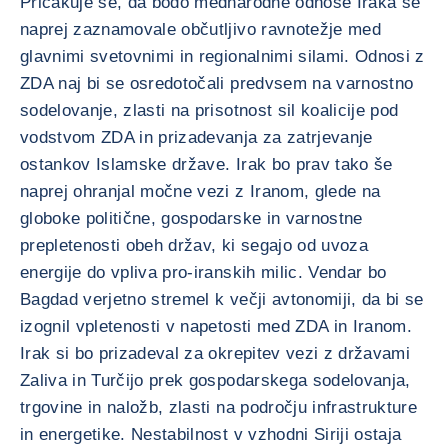
Pričakuje se, da bodo mednarodne odnose Iraka še
naprej zaznamovale občutljivo ravnotežje med
glavnimi svetovnimi in regionalnimi silami. Odnosi z
ZDA naj bi se osredotočali predvsem na varnostno
sodelovanje, zlasti na prisotnost sil koalicije pod
vodstvom ZDA in prizadevanja za zatrjevanje
ostankov Islamske države. Irak bo prav tako še
naprej ohranjal močne vezi z Iranom, glede na
globoke politične, gospodarske in varnostne
prepletenosti obeh držav, ki segajo od uvoza
energije do vpliva pro-iranskih milic. Vendar bo
Bagdad verjetno stremel k večji avtonomiji, da bi se
izognil vpletenosti v napetosti med ZDA in Iranom.
Irak si bo prizadeval za okrepitev vezi z državami
Zaliva in Turčijo prek gospodarskega sodelovanja,
trgovine in naložb, zlasti na področju infrastrukture
in energetike. Nestabilnost v vzhodni Siriji ostaja