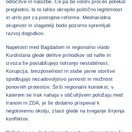
odločitve in naložbe. Če pa bo volilni proces potekal
pregledno, bi to lahko okrepilo politično legitimnost
in utrlo pot za postopne reforme. Mednarodna
skupnost in vlagatelji bodo pozorno spremljali
razvoj dogodkov.
Napetosti med Bagdadom in regionalno vlado
Kurdistana glede delitve prihodkov od nafte in
izvoza še poslabšujejo notranjo nestabilnost.
Korupcija, brezposelnost in slabe javne storitve
spodbujajo nezadovoljstvo javnosti in možnost
ponovnih protestov. Širši regionalni kontekst, v
katerem se Irak nahaja v občutljivem položaju med
Iranom in ZDA, je še dodatno prispeval k
negotovemu okolju, zlasti glede na tveganje širjenja
konfliktov.