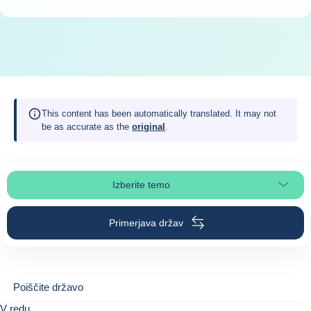
This content has been automatically translated. It may not
be as accurate as the
original
.
Izberite temo
Izberite poglavje strani
Primerjava držav
Poiščite državo
Poiščite državo
0
V redu
suggestions