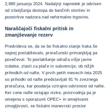
2,880 januarja 2024. Nadaljnji napredek je odvisen
od izboljšanja dostopa do bančnih storitev in
poostritve nadzora nad neformalno trgovino.
Naraščajoči fiskalni pritisk in
zmanjševanje rezerv
Predvideva se, da se bo fiskalno stanje Iraka še
naprej poslabševalo, proračunski primanjkljaj pa
povečeval. To poslabšanje odraža višje javne
izdatke, zlasti za plače in subvencije, ob nižjih
prihodkih od nafte. V prvih petih mesecih leta 2025
so prihodki od nafte predstavljali 91 % zveznega
proračuna, kar poudarja vztrajno odvisnost od nafte.
Ker cene nafte ostajajo nizke, proizvodnja pa je
omejena s sporazumi OPEC+ in omejitvami
zmogljivosti, se fiskalni manevrski prostor