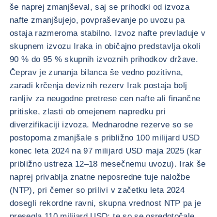
še naprej zmanjševal, saj se prihodki od izvoza
nafte zmanjšujejo, povpraševanje po uvozu pa
ostaja razmeroma stabilno. Izvoz nafte prevladuje v
skupnem izvozu Iraka in običajno predstavlja okoli
90 % do 95 % skupnih izvoznih prihodkov države.
Čeprav je zunanja bilanca še vedno pozitivna,
zaradi krčenja deviznih rezerv Irak postaja bolj
ranljiv za neugodne pretrese cen nafte ali finančne
pritiske, zlasti ob omejenem napredku pri
diverzifikaciji izvoza. Mednarodne rezerve so se
postopoma zmanjšale s približno 100 milijard USD
konec leta 2024 na 97 milijard USD maja 2025 (kar
približno ustreza 12–18 mesečnemu uvozu). Irak še
naprej privablja znatne neposredne tuje naložbe
(NTP), pri čemer so prilivi v začetku leta 2024
dosegli rekordne ravni, skupna vrednost NTP pa je
presegla 110 milijard USD; te so se osredotočale