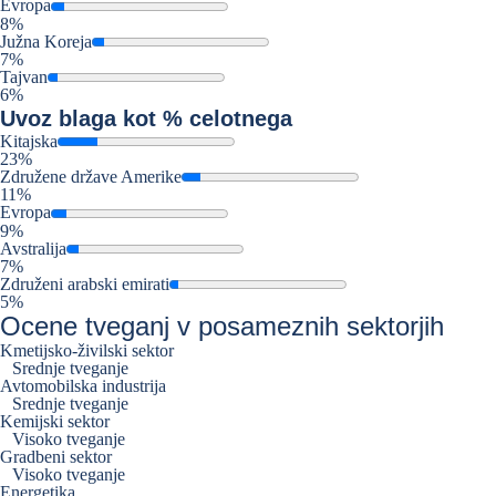
Evropa
8%
Južna Koreja
7%
Tajvan
6%
Uvoz
blaga kot % celotnega
Kitajska
23%
Združene države Amerike
11%
Evropa
9%
Avstralija
7%
Združeni arabski emirati
5%
Ocene tveganj v posameznih sektorjih
Kmetijsko-živilski sektor
Srednje tveganje
Avtomobilska industrija
Srednje tveganje
Kemijski sektor
Visoko tveganje
Gradbeni sektor
Visoko tveganje
Energetika