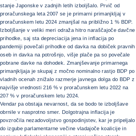
stanje Japonske v zadnjih letih izboljšalo. Prvič od
proračunskega leta 2007 se je primarni primanjkljaj v
proračunskem letu 2024 zmanjšal na približno 1 % BDP.
Izboljšanje v veliki meri odraža hitro naraščajoče davčne
prihodke, saj sta depreciacija jena in inflacija po
pandemiji povečali prihodke od davka na dobiček pravnih
oseb in davka na potrošnjo, višje plače pa so povečale
pobrane davke na dohodek. Zmanjševanje primarnega
primanjkljaja je skupaj z močno nominalno rastjo BDP po
vladnih ocenah znižalo razmerje javnega dolga do BDP z
najvišje vrednosti 216 % v proračunskem letu 2022 na
207 % v proračunskem letu 2024.
Vendar pa obstaja nevarnost, da se bodo te izboljšave
obrnile v nasprotno smer. Dolgotrajna inflacija je
povzročila nezadovoljstvo gospodinjstev, kar je pripeljalo
do izgube parlamentarne večine vladajoče koalicije in