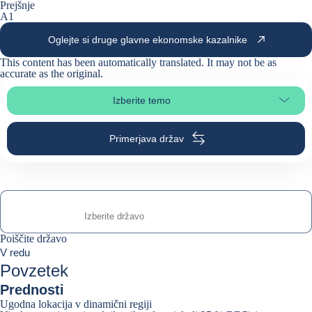
Prejšnje
A1
Oglejte si druge glavne ekonomske kazalnike
This content has been automatically translated. It may not be as
accurate as the
original
.
Izberite temo
Izberite poglavje strani
Primerjava držav
Poiščite državo
Poiščite državo
0
V redu
suggestions
Povzetek
Prednosti
Ugodna lokacija v dinamični regiji