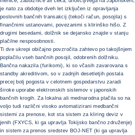
menice, zadolžnice ali čeka, unovčljivega na Japonskem,
je nato za obdobje dveh let izključen iz opravljanja
poslovnih bančnih transakcij (tekoči račun, posojila) s
finančnimi ustanovami, povezanimi s klirinško hišo. Z
drugimi besedami, dolžnik se dejansko znajde v stanju
plačilne nesposobnosti.
Ti dve ukrepi običajno povzročita zahtevo po takojšnjem
poplačilu vseh bančnih posojil, odobrenih dolžniku.
Bančna nakazila (furikomi), ki so včasih zavarovana s
standby akreditivom, so v zadnjih desetletjih postala
precej bolj pogosta v celotnem gospodarstvu zaradi
široke uporabe elektronskih sistemov v japonskih
bančnih krogih. Za lokalna ali mednarodna plačila so na
voljo tudi različni visoko avtomatizirani medbančni
sistemi za prenose, kot sta sistem za kliring deviz v
jenih (FXYCS, ki ga upravlja Tokijsko bančno združenje)
in sistem za prenos sredstev BOJ-NET (ki ga upravlja