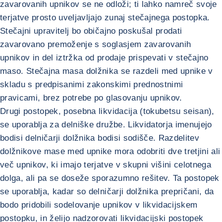
zavarovanih upnikov se ne odloži; ti lahko namreč svoje
terjatve prosto uveljavljajo zunaj stečajnega postopka.
Stečajni upravitelj bo običajno poskušal prodati
zavarovano premoženje s soglasjem zavarovanih
upnikov in del iztržka od prodaje prispevati v stečajno
maso. Stečajna masa dolžnika se razdeli med upnike v
skladu s predpisanimi zakonskimi prednostnimi
pravicami, brez potrebe po glasovanju upnikov.
Drugi postopek, posebna likvidacija (tokubetsu seisan),
se uporablja za delniške družbe. Likvidatorja imenujejo
bodisi delničarji dolžnika bodisi sodišče. Razdelitev
dolžnikove mase med upnike mora odobriti dve tretjini ali
več upnikov, ki imajo terjatve v skupni višini celotnega
dolga, ali pa se doseže sporazumno rešitev. Ta postopek
se uporablja, kadar so delničarji dolžnika prepričani, da
bodo pridobili sodelovanje upnikov v likvidacijskem
postopku, in želijo nadzorovati likvidacijski postopek