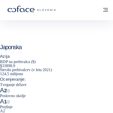
Pojdi na vsebino
Domov
Me
COFACE - ZAČETNA STRAN
SLOVENIA
Japonska
Azija
BDP na prebivalca ($)
$33898.9
Število prebivalcev (v letu 2021)
124,5 milijona
Ocenjevanje:
Tveganje države
A
2
Help
Poslovno okolje
A
1
Help
Prejšnje
A2