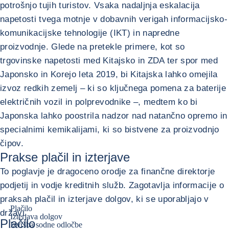
potrošnjo tujih turistov. Vsaka nadaljnja eskalacija
napetosti tvega motnje v dobavnih verigah informacijsko-
komunikacijske tehnologije (IKT) in napredne
proizvodnje. Glede na pretekle primere, kot so
trgovinske napetosti med Kitajsko in ZDA ter spor med
Japonsko in Korejo leta 2019, bi Kitajska lahko omejila
izvoz redkih zemelj – ki so ključnega pomena za baterije
električnih vozil in polprevodnike –, medtem ko bi
Japonska lahko poostrila nadzor nad natančno opremo in
specialnimi kemikalijami, ki so bistvene za proizvodnjo
čipov.
Prakse plačil in izterjave
To poglavje je dragoceno orodje za finančne direktorje
podjetij in vodje kreditnih služb. Zagotavlja informacije o
praksah plačil in izterjave dolgov, ki se uporabljajo v
Plačilo
državi.
Izterjava dolgov
Plačilo
Izvršba sodne odločbe