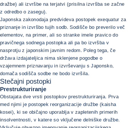
dražbe) ali izvršbe na terjatvi (prisilna izvršba se začne
z odredbo o zasegu).
Japonska zakonodaja predvideva postopek exequatur za
priznanje in izvršbo tujih sodb. Sodišče bo preverilo več
elementov, na primer, ali so stranke imele pravico do
pravičnega sodnega postopka ali pa bo izvršba v
nasprotju z japonskim javnim redom. Poleg tega, če
država izdajateljica nima sklenjene pogodbe o
vzajemnem priznavanju in izvrševanju s Japonsko,
domača sodišča sodbe ne bodo izvršila.
Stečajni postopki
Prestrukturiranje
Obstajata dve vrsti postopkov prestrukturiranja. Prva
med njimi je postopek reorganizacije družbe (kaisha
kosei), ki se običajno uporablja v zapletenih primerih
insolventnosti, v katere so vključene delniške družbe.
Vključuje obvezno imenovanje reorganizacijskega