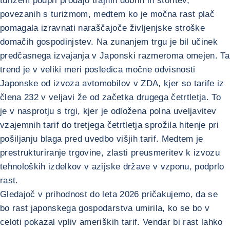
turizem podprl prodajo trajnih dobrin in storitev,
povezanih s turizmom, medtem ko je močna rast plač
pomagala izravnati naraščajoče življenjske stroške
domačih gospodinjstev. Na zunanjem trgu je bil učinek
predčasnega izvajanja v Japonski razmeroma omejen. Ta
trend je v veliki meri posledica močne odvisnosti
Japonske od izvoza avtomobilov v ZDA, kjer so tarife iz
člena 232 v veljavi že od začetka drugega četrtletja. To
je v nasprotju s trgi, kjer je odložena polna uveljavitev
vzajemnih tarif do tretjega četrtletja sprožila hitenje pri
pošiljanju blaga pred uvedbo višjih tarif. Medtem je
prestrukturiranje trgovine, zlasti preusmeritev k izvozu
tehnoloških izdelkov v azijske države v vzponu, podprlo
rast.
Gledajoč v prihodnost do leta 2026 pričakujemo, da se
bo rast japonskega gospodarstva umirila, ko se bo v
celoti pokazal vpliv ameriških tarif. Vendar bi rast lahko