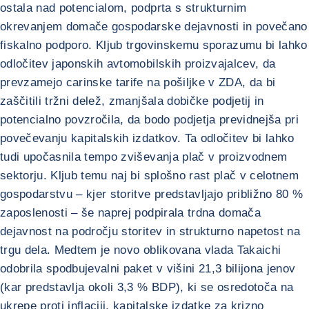
ostala nad potencialom, podprta s strukturnim
okrevanjem domače gospodarske dejavnosti in povečano
fiskalno podporo. Kljub trgovinskemu sporazumu bi lahko
odločitev japonskih avtomobilskih proizvajalcev, da
prevzamejo carinske tarife na pošiljke v ZDA, da bi
zaščitili tržni delež, zmanjšala dobičke podjetij in
potencialno povzročila, da bodo podjetja previdnejša pri
povečevanju kapitalskih izdatkov. Ta odločitev bi lahko
tudi upočasnila tempo zviševanja plač v proizvodnem
sektorju. Kljub temu naj bi splošno rast plač v celotnem
gospodarstvu – kjer storitve predstavljajo približno 80 %
zaposlenosti – še naprej podpirala trdna domača
dejavnost na področju storitev in strukturno napetost na
trgu dela. Medtem je novo oblikovana vlada Takaichi
odobrila spodbujevalni paket v višini 21,3 bilijona jenov
(kar predstavlja okoli 3,3 % BDP), ki se osredotoča na
ukrepe proti inflaciji, kapitalske izdatke za krizno