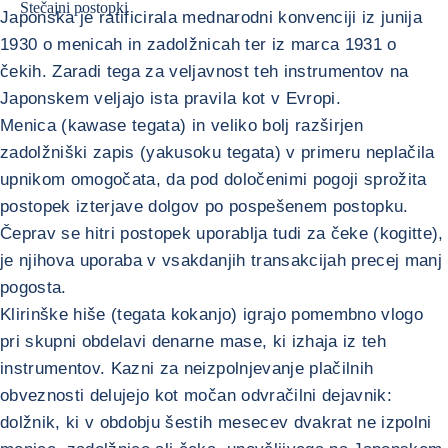
Stečajni postopki
Japonska je ratificirala mednarodni konvenciji iz junija
1930 o menicah in zadolžnicah ter iz marca 1931 o
čekih. Zaradi tega za veljavnost teh instrumentov na
Japonskem veljajo ista pravila kot v Evropi.
Menica (kawase tegata) in veliko bolj razširjen
zadolžniški zapis (yakusoku tegata) v primeru neplačila
upnikom omogočata, da pod določenimi pogoji sprožita
postopek izterjave dolgov po pospešenem postopku.
Čeprav se hitri postopek uporablja tudi za čeke (kogitte),
je njihova uporaba v vsakdanjih transakcijah precej manj
pogosta.
Klirinške hiše (tegata kokanjo) igrajo pomembno vlogo
pri skupni obdelavi denarne mase, ki izhaja iz teh
instrumentov. Kazni za neizpolnjevanje plačilnih
obveznosti delujejo kot močan odvračilni dejavnik:
dolžnik, ki v obdobju šestih mesecev dvakrat ne izpolni