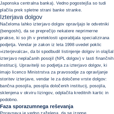
Japonska centralna banka). Vedno pogostejša so tudi
plačila prek spletne strani banke stranke.
Izterjava dolgov
Načeloma lahko izterjavo dolgov opravljajo le odvetniki
(bengoshi), da se preprečijo nekatere neprimerne
prakse, ki so jih v preteklosti uporabljala specializirana
podjetja. Vendar je zakon iz leta 1998 uvedel poklic
»izterjevalca«, da bi spodbudil listinjenje dolgov in olajšal
izterjavo neplačanih posojil (NPL dolgov) v lasti finančnih
institucij. Upravitelji so podjetja za izterjavo dolgov, ki
imajo licenco Ministrstva za pravosodje za opravljanje
storitev izterjave, vendar le za določene vrste dolgov:
bančna posojila, posojila določenih institucij, posojila,
sklenjena v okviru lizingov, odplačila kreditnih kartic in
podobno.
Faza sporazumnega reševanja
Poravnava je vedno zaželena, da se izogne