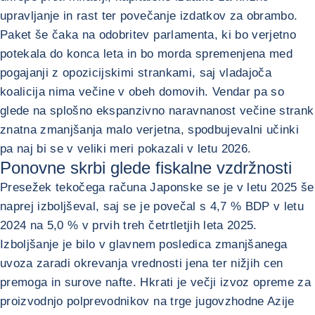
upravljanje in rast ter povečanje izdatkov za obrambo.
Paket še čaka na odobritev parlamenta, ki bo verjetno
potekala do konca leta in bo morda spremenjena med
pogajanji z opozicijskimi strankami, saj vladajoča
koalicija nima večine v obeh domovih. Vendar pa so
glede na splošno ekspanzivno naravnanost večine strank
znatna zmanjšanja malo verjetna, spodbujevalni učinki
pa naj bi se v veliki meri pokazali v letu 2026.
Ponovne skrbi glede fiskalne vzdržnosti
Presežek tekočega računa Japonske se je v letu 2025 še
naprej izboljševal, saj se je povečal s 4,7 % BDP v letu
2024 na 5,0 % v prvih treh četrtletjih leta 2025.
Izboljšanje je bilo v glavnem posledica zmanjšanega
uvoza zaradi okrevanja vrednosti jena ter nižjih cen
premoga in surove nafte. Hkrati je večji izvoz opreme za
proizvodnjo polprevodnikov na trge jugovzhodne Azije