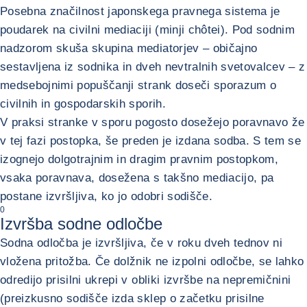
Posebna značilnost japonskega pravnega sistema je
poudarek na civilni mediaciji (minji chôtei). Pod sodnim
nadzorom skuša skupina mediatorjev – običajno
sestavljena iz sodnika in dveh nevtralnih svetovalcev – z
medsebojnimi popuščanji strank doseči sporazum o
civilnih in gospodarskih sporih.
V praksi stranke v sporu pogosto dosežejo poravnavo že
v tej fazi postopka, še preden je izdana sodba. S tem se
izognejo dolgotrajnim in dragim pravnim postopkom,
vsaka poravnava, dosežena s takšno mediacijo, pa
postane izvršljiva, ko jo odobri sodišče.
0
Izvršba sodne odločbe
Sodna odločba je izvršljiva, če v roku dveh tednov ni
vložena pritožba. Če dolžnik ne izpolni odločbe, se lahko
odredijo prisilni ukrepi v obliki izvršbe na nepremičnini
(preizkusno sodišče izda sklep o začetku prisilne