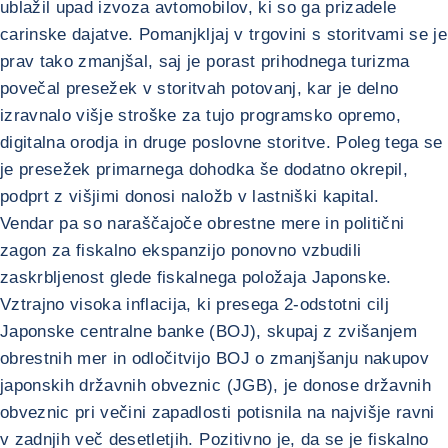
ublažil upad izvoza avtomobilov, ki so ga prizadele
carinske dajatve. Pomanjkljaj v trgovini s storitvami se je
prav tako zmanjšal, saj je porast prihodnega turizma
povečal presežek v storitvah potovanj, kar je delno
izravnalo višje stroške za tujo programsko opremo,
digitalna orodja in druge poslovne storitve. Poleg tega se
je presežek primarnega dohodka še dodatno okrepil,
podprt z višjimi donosi naložb v lastniški kapital.
Vendar pa so naraščajoče obrestne mere in politični
zagon za fiskalno ekspanzijo ponovno vzbudili
zaskrbljenost glede fiskalnega položaja Japonske.
Vztrajno visoka inflacija, ki presega 2-odstotni cilj
Japonske centralne banke (BOJ), skupaj z zvišanjem
obrestnih mer in odločitvijo BOJ o zmanjšanju nakupov
japonskih državnih obveznic (JGB), je donose državnih
obveznic pri večini zapadlosti potisnila na najvišje ravni
v zadnjih več desetletjih. Pozitivno je, da se je fiskalno