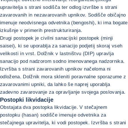
upravitelja s strani sodišča ter odlog izvršbe s strani
zavarovanih in nezavarovanih upnikov. Sodišče običajno
imenuje neodvisnega odvetnika (bengoshi), ki ima bogate
izkušnje v primerih prestrukturiranja.
Drugi postopek je civilni sanacijski postopek (minji
saisei), ki se uporablja za sanacijo podjetij skoraj vseh
velikosti in vrst. Dolžnik v lastništvu (DIP) upravlja
sanacijo pod nadzorom sodno imenovanega nadzornika.
Izvršba s strani zavarovanih upnikov načeloma ni
odložena. Dolžnik mora skleniti poravnalne sporazume z
zavarovanimi upniki, da lahko še naprej uporablja
zadevno zavarovanje za opravljanje svojega poslovanja.
Postopki likvidacije
Obstajata dva postopka likvidacije. V stečajnem
postopku (hasan) sodišče imenuje odvetnika za
stečajnega upravitelja, ki vodi postopek. Izvršba s strani