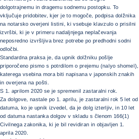
dolgotrajnemu in dragemu sodnemu postopku. To
vključuje pridobitev, kjer je to mogoče, podpisa dolžnika
na notarsko overjeni listini, ki vsebuje klavzulo o prisilni
izvršbi, ki je v primeru nadaljnjega neplačevanja
neposredno izvršljiva brez potrebe po predhodni sodni
odločbi.
Standardna praksa je, da upnik dolžniku pošlje
priporočeno pismo s potrdilom o prejemu (naïyo shomeï),
katerega vsebina mora biti napisana v japonskih znakih
in overjena na pošti.
S 1. aprilom 2020 se je spremenil zastaralni rok.
Za dolgove, nastale po 1. aprilu, je zastaralni rok 5 let od
datuma, ko je upnik izvedel, da je dolg izterljiv, in 10 let
od datuma nastanka dolgov v skladu s členom 166(1)
Civilnega zakonika, ki je bil revidiran in objavljen 1.
aprila 2020.