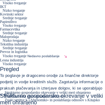
Visoko tveganje
IKT
Nizko tveganje
Kovinski sektor
Srednje tveganje
Papirništvo
Visoko tveganje
Farmacevtika
Srednje tveganje
Maloprodaja
Nizko tveganje
Tekstilna industrija
Srednje tveganje
Prevoz in logistika
Visoko tveganje
Nedavno poslabšanje
Lesna industrija
Visoko tveganje
Pregled
To poglavje je dragoceno orodje za finančne direktorje
podjetij in vodje kreditnih služb. Zagotavlja informacije o
praksah plačevanja in izterjave dolgov, ki se uporabljajo
Strukturno gospodarsko okrevanje v veliki meri ohranjeno
v državi.
Strukturno gospodarsko okrevanje v veliki
Ponovne skrbi glede fiskalne vzdržnosti
Znaki vrnitve k »Abenomiki« in poslabšanja odnosov s Kitajsko
meri ohranjeno