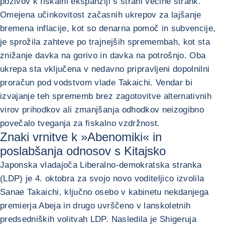
pozivov k fiskalni ekspanziji s strani večine strank.
Omejena učinkovitost začasnih ukrepov za lajšanje
bremena inflacije, kot so denarna pomoč in subvencije,
je sprožila zahteve po trajnejših spremembah, kot sta
znižanje davka na gorivo in davka na potrošnjo. Oba
ukrepa sta vključena v nedavno pripravljeni dopolnilni
proračun pod vodstvom vlade Takaichi. Vendar bi
izvajanje teh sprememb brez zagotovitve alternativnih
virov prihodkov ali zmanjšanja odhodkov neizogibno
povečalo tveganja za fiskalno vzdržnost.
Znaki vrnitve k »Abenomiki« in
poslabšanja odnosov s Kitajsko
Japonska vladajoča Liberalno-demokratska stranka
(LDP) je 4. oktobra za svojo novo voditeljico izvolila
Sanae Takaichi, ključno osebo v kabinetu nekdanjega
premierja Abeja in drugo uvrščeno v lanskoletnih
predsedniških volitvah LDP. Nasledila je Shigeruja