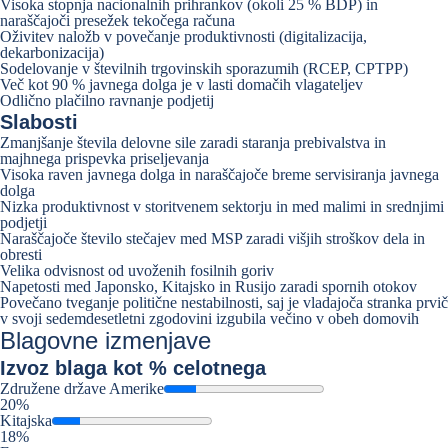
Visoka stopnja nacionalnih prihrankov (okoli 25 % BDP) in
naraščajoči presežek tekočega računa
Oživitev naložb v povečanje produktivnosti (digitalizacija,
dekarbonizacija)
Sodelovanje v številnih trgovinskih sporazumih (RCEP, CPTPP)
Več kot 90 % javnega dolga je v lasti domačih vlagateljev
Odlično plačilno ravnanje podjetij
Slabosti
Zmanjšanje števila delovne sile zaradi staranja prebivalstva in
majhnega prispevka priseljevanja
Visoka raven javnega dolga in naraščajoče breme servisiranja javnega
dolga
Nizka produktivnost v storitvenem sektorju in med malimi in srednjimi
podjetji
Naraščajoče število stečajev med MSP zaradi višjih stroškov dela in
obresti
Velika odvisnost od uvoženih fosilnih goriv
Napetosti med Japonsko, Kitajsko in Rusijo zaradi spornih otokov
Povečano tveganje politične nestabilnosti, saj je vladajoča stranka prvič
v svoji sedemdesetletni zgodovini izgubila večino v obeh domovih
Blagovne izmenjave
Izvoz
blaga kot % celotnega
Združene države Amerike
20%
Kitajska
18%