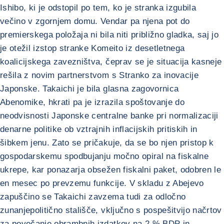
Ishibo, ki je odstopil po tem, ko je stranka izgubila
večino v zgornjem domu. Vendar pa njena pot do
premierskega položaja ni bila niti približno gladka, saj jo
je otežil izstop stranke Komeito iz desetletnega
koalicijskega zavezništva, čeprav se je situacija kasneje
rešila z novim partnerstvom s Stranko za inovacije
Japonske. Takaichi je bila glasna zagovornica
Abenomike, hkrati pa je izrazila spoštovanje do
neodvisnosti Japonske centralne banke pri normalizaciji
denarne politike ob vztrajnih inflacijskih pritiskih in
šibkem jenu. Zato se pričakuje, da se bo njen pristop k
gospodarskemu spodbujanju močno opiral na fiskalne
ukrepe, kar ponazarja obsežen fiskalni paket, odobren le
en mesec po prevzemu funkcije. V skladu z Abejevo
zapuščino se Takaichi zavzema tudi za odločno
zunanjepolitično stališče, vključno s pospešitvijo načrtov
za povečanje obrambnih izdatkov na 2 % BDP in