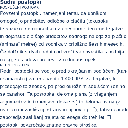
Sodni postopki
POSPEŠENI POSTOPKI
Povzetni postopki, namenjeni temu, da upnikom
omogočijo pridobitev odločbe o plačilu (tokusoku
tetsuzuki), se uporabljajo za nesporne denarne terjatve
in dejansko olajšajo pridobitev sodnega naloga za plačilo
(shiharaï meireï) od sodnika v približno šestih mesecih.
Če dolžnik v dveh tednih od vročitve obvestila izpodbija
nalog, se zadeva prenese v redni postopek.
REDNI POSTOPKI
Redni postopki se vodijo pred skrajšanim sodiščem (kan-
i saibansho) za terjatve do 1 400 JPY, za terjatve, ki
presegajo ta znesek, pa pred okrožnim sodiščem (chiho
saibansho). Ta postopka, deloma pisna (z vlaganjem
argumentov in izmenjavo dokazov) in deloma ustna (z
ustreznimi zaslišanji strank in njihovih prič), lahko zaradi
zaporedja zaslišanj trajata od enega do treh let. Ti
postopki povzročajo znatne pravne stroške.