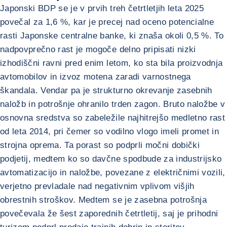
Japonski BDP se je v prvih treh četrtletjih leta 2025
povečal za 1,6 %, kar je precej nad oceno potencialne
rasti Japonske centralne banke, ki znaša okoli 0,5 %. To
nadpovprečno rast je mogoče delno pripisati nizki
izhodiščni ravni pred enim letom, ko sta bila proizvodnja
avtomobilov in izvoz motena zaradi varnostnega
škandala. Vendar pa je strukturno okrevanje zasebnih
naložb in potrošnje ohranilo trden zagon. Bruto naložbe v
osnovna sredstva so zabeležile najhitrejšo medletno rast
od leta 2014, pri čemer so vodilno vlogo imeli promet in
strojna oprema. Ta porast so podprli močni dobički
podjetij, medtem ko so davčne spodbude za industrijsko
avtomatizacijo in naložbe, povezane z električnimi vozili,
verjetno prevladale nad negativnim vplivom višjih
obrestnih stroškov. Medtem se je zasebna potrošnja
povečevala že šest zaporednih četrtletij, saj je prihodni