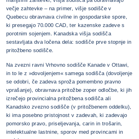
manjšimi zahtevki, višja sodišča pa obravnavajo
večje zahtevke – na primer, višje sodišče v
Quebecu obravnava civilne in gospodarske spore,
ki presegajo 70.000 CAD, ter kazenske zadeve s
porotnim sojenjem. Kanadska višja sodišča
sestavljata dva ločena dela: sodišče prve stopnje in
pritožbeno sodišče.
Na zvezni ravni Vrhovno sodišče Kanade v Ottawi,
in to le z »dovoljenjem« samega sodišča (dovoljenje
se odobri, če zadeva sproža pomembno pravno
vprašanje), obravnava pritožbe zoper odločbe, ki jih
izrečejo provincialna pritožbena sodišča ali
Kanadsko zvezno sodišče (v pritožbenem oddelku),
ki ima posebno pristojnost v zadevah, ki zadevajo
pomorsko pravo, priseljevanja, carin in trošarin,
intelektualne lastnine, sporov med provincami in