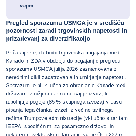
vojne
Pregled sporazuma USMCA je v središču
pozornosti zaradi trgovinskih napetosti in
prizadevanj za diverzifikacijo
Pričakuje se, da bodo trgovinska pogajanja med
Kanado in ZDA v obdobju do pogajanj o pregledu
sporazuma USMCA julija 2026 zaznamovana z
nerednimi cikli zaostrovanja in umirjanja napetosti.
Sporazum je bil ključen za ohranjanje Kanade med
državami z nižjimi carinami, saj je izvoz, ki
izpolnjuje pogoje (85 % skupnega izvoza) v času
pisanja tega članka izvzet iz večine tarifnega
režima Trumpove administracije (vključno s tarifami
IEEPA, specifičnimi za posamezne države, in
nekaterimi sektorskimi tarifami, kot je člen 232 o