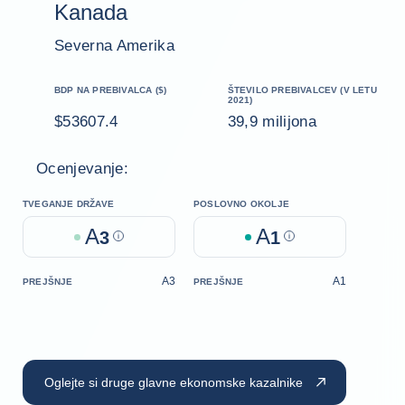
Kanada
Severna Amerika
BDP NA PREBIVALCA ($)
ŠTEVILO PREBIVALCEV (V LETU
2021)
$53607.4
39,9 milijona
Ocenjevanje:
TVEGANJE DRŽAVE
POSLOVNO OKOLJE
A
A
3
Help
1
Help
A3
A1
PREJŠNJE
PREJŠNJE
Oglejte si druge glavne ekonomske kazalnike