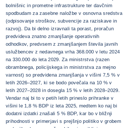
bolnišnic in prometne infrastrukture ter davčnim
spodbudam za zasebne naložbe v osnovna sredstva
(odpisovanje stroškov, subvencije za raziskave in
razvoj). Da bi delno izravnali ta porast, proračun
predvideva znatno zmanjšanje operativnih
odhodkov, predvsem z zmanjšanjem števila javnih
uslužbencev z nedavnega vrha 368.000 v letu 2024
na 330.000 do leta 2029. Za ministrstva (razen
obrambnega, policijskega in ministrstva za mejno
varnost) so predvidena zmanjšanja v višini 7,5 % v
letih 2026–2027, ki se bodo povečala na 10 % v
letih 2027–2028 in dosegla 15 % v letih 2028–2029.
Vendar naj bi to v petih letih prineslo prihranke v
višini le 1,8 % BDP iz leta 2025, medtem ko naj bi
dodatni izdatki znašali 5 % BDP, kar bo v bližnji
prihodnosti v primerjavi s prejšnjo politiko v grobem