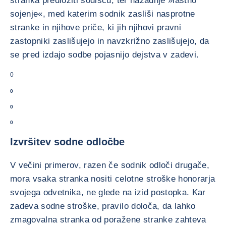
stranka predložiti sodišču, ter nazadnje »lastno
sojenje«, med katerim sodnik zasliši nasprotne
stranke in njihove priče, ki jih njihovi pravni
zastopniki zaslišujejo in navzkrižno zaslišujejo, da
se pred izdajo sodbe pojasnijo dejstva v zadevi.
0
0
0
0
Izvršitev sodne odločbe
V večini primerov, razen če sodnik odloči drugače,
mora vsaka stranka nositi celotne stroške honorarja
svojega odvetnika, ne glede na izid postopka. Kar
zadeva sodne stroške, pravilo določa, da lahko
zmagovalna stranka od poražene stranke zahteva