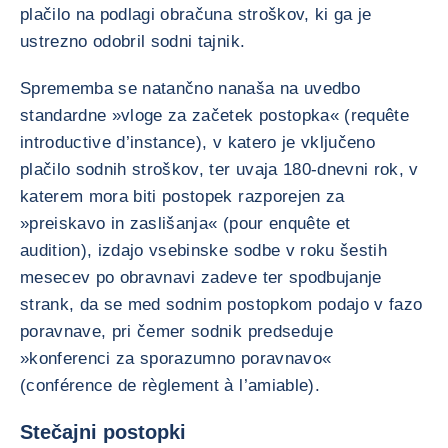
plačilo na podlagi obračuna stroškov, ki ga je
ustrezno odobril sodni tajnik.
Sprememba se natančno nanaša na uvedbo
standardne »vloge za začetek postopka« (requête
introductive d’instance), v katero je vključeno
plačilo sodnih stroškov, ter uvaja 180-dnevni rok, v
katerem mora biti postopek razporejen za
»preiskavo in zaslišanja« (pour enquête et
audition), izdajo vsebinske sodbe v roku šestih
mesecev po obravnavi zadeve ter spodbujanje
strank, da se med sodnim postopkom podajo v fazo
poravnave, pri čemer sodnik predseduje
»konferenci za sporazumno poravnavo«
(conférence de règlement à l’amiable).
Stečajni postopki