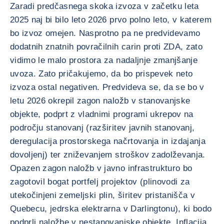
Zaradi predčasnega skoka izvoza v začetku leta
2025 naj bi bilo leto 2026 prvo polno leto, v katerem
bo izvoz omejen. Nasprotno pa ne predvidevamo
dodatnih znatnih povračilnih carin proti ZDA, zato
vidimo le malo prostora za nadaljnje zmanjšanje
uvoza. Zato pričakujemo, da bo prispevek neto
izvoza ostal negativen. Predvideva se, da se bo v
letu 2026 okrepil zagon naložb v stanovanjske
objekte, podprt z vladnimi programi ukrepov na
področju stanovanj (razširitev javnih stanovanj,
deregulacija prostorskega načrtovanja in izdajanja
dovoljenj) ter zniževanjem stroškov zadolževanja.
Opazen zagon naložb v javno infrastrukturo bo
zagotovil bogat portfelj projektov (plinovodi za
utekočinjeni zemeljski plin, širitev pristanišča v
Quebecu, jedrska elektrarna v Darlingtonu), ki bodo
podprli naložbe v nestanovanjske objekte. Inflacija