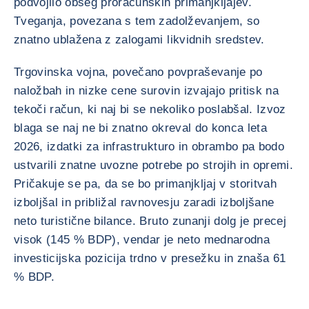
podvojilo obseg proračunskih primanjkljajev.
Tveganja, povezana s tem zadolževanjem, so
znatno ublažena z zalogami likvidnih sredstev.
Trgovinska vojna, povečano povpraševanje po
naložbah in nizke cene surovin izvajajo pritisk na
tekoči račun, ki naj bi se nekoliko poslabšal. Izvoz
blaga se naj ne bi znatno okreval do konca leta
2026, izdatki za infrastrukturo in obrambo pa bodo
ustvarili znatne uvozne potrebe po strojih in opremi.
Pričakuje se pa, da se bo primanjkljaj v storitvah
izboljšal in približal ravnovesju zaradi izboljšane
neto turistične bilance. Bruto zunanji dolg je precej
visok (145 % BDP), vendar je neto mednarodna
investicijska pozicija trdno v presežku in znaša 61
% BDP.