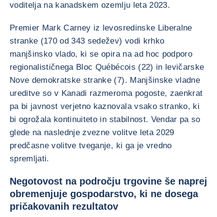
voditelja na kanadskem ozemlju leta 2023.
Premier Mark Carney iz levosredinske Liberalne
stranke (170 od 343 sedežev) vodi krhko
manjšinsko vlado, ki se opira na ad hoc podporo
regionalističnega Bloc Québécois (22) in levičarske
Nove demokratske stranke (7). Manjšinske vladne
ureditve so v Kanadi razmeroma pogoste, zaenkrat
pa bi javnost verjetno kaznovala vsako stranko, ki
bi ogrožala kontinuiteto in stabilnost. Vendar pa so
glede na naslednje zvezne volitve leta 2029
predčasne volitve tveganje, ki ga je vredno
spremljati.
Negotovost na področju trgovine še naprej
obremenjuje gospodarstvo, ki ne dosega
pričakovanih rezultatov