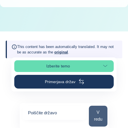
This content has been automatically translated. It may not
be as accurate as the
original
.
Izberite temo
Izberite poglavje strani
Primerjava držav
Poiščite državo
V
Poiščite državo
redu
0
suggestions