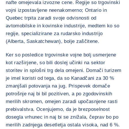
nafte omejevala izvozne cene. Regije so trgovinski
vojni izpostavljene neenakomerno; Ontario in
Quebec trpita zaradi svoje odvisnosti od
avtomobilske in kovinske industrije, medtem ko so
regije, specializirane za rudarsko industrijo
(Alberta, Saskatchewan), bolje zaščitene.
Ker so posledice trgovinske vojne bolj usmerjene
kot razširjene, so bili doslej učinki na sektor
storitev in splošni trg dela omejeni. Domači turizem
je imel koristi od tega, da so Kanadčani za 30 %
zmanjšali potovanja na jug. Prispevek domače
potrošnje naj bi bil pozitiven, a po zgodovinskih
merilih skromen, omejen zaradi upočasnjene rasti
prebivalstva. Ocenjujemo, da je brezposelnost
dosegla vrhunec in naj bi se znižala, čeprav bo po
merilih zadnjega desetletja ostala visoka, nad 6 %.