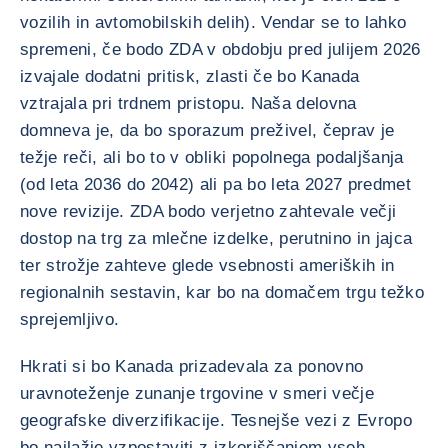
vozilih in avtomobilskih delih). Vendar se to lahko
spremeni, če bodo ZDA v obdobju pred julijem 2026
izvajale dodatni pritisk, zlasti če bo Kanada
vztrajala pri trdnem pristopu. Naša delovna
domneva je, da bo sporazum preživel, čeprav je
težje reči, ali bo to v obliki popolnega podaljšanja
(od leta 2036 do 2042) ali pa bo leta 2027 predmet
nove revizije. ZDA bodo verjetno zahtevale večji
dostop na trg za mlečne izdelke, perutnino in jajca
ter strožje zahteve glede vsebnosti ameriških in
regionalnih sestavin, kar bo na domačem trgu težko
sprejemljivo.
Hkrati si bo Kanada prizadevala za ponovno
uravnoteženje zunanje trgovine v smeri večje
geografske diverzifikacije. Tesnejše vezi z Evropo
bo najlažje vzpostaviti z izkoriščanjem vseh