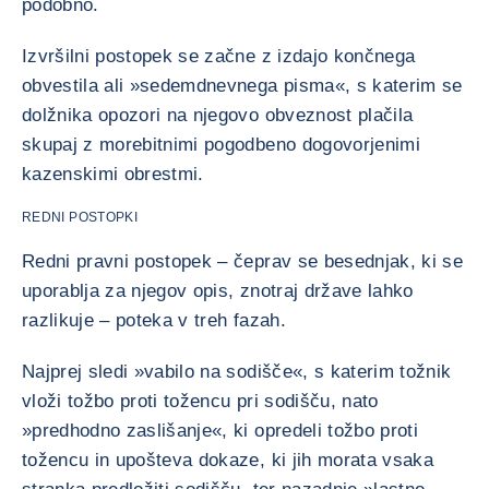
podobno.
Izvršilni postopek se začne z izdajo končnega
obvestila ali »sedemdnevnega pisma«, s katerim se
dolžnika opozori na njegovo obveznost plačila
skupaj z morebitnimi pogodbeno dogovorjenimi
kazenskimi obrestmi.
REDNI POSTOPKI
Redni pravni postopek – čeprav se besednjak, ki se
uporablja za njegov opis, znotraj države lahko
razlikuje – poteka v treh fazah.
Najprej sledi »vabilo na sodišče«, s katerim tožnik
vloži tožbo proti tožencu pri sodišču, nato
»predhodno zaslišanje«, ki opredeli tožbo proti
tožencu in upošteva dokaze, ki jih morata vsaka