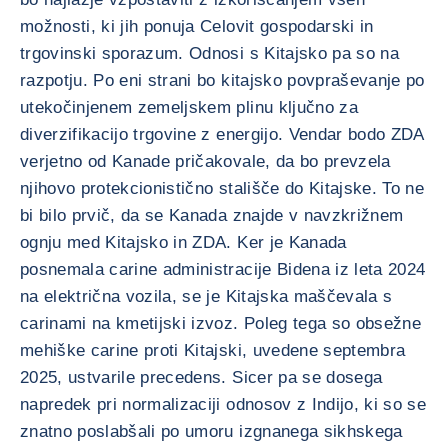
možnosti, ki jih ponuja Celovit gospodarski in
trgovinski sporazum. Odnosi s Kitajsko pa so na
razpotju. Po eni strani bo kitajsko povpraševanje po
utekočinjenem zemeljskem plinu ključno za
diverzifikacijo trgovine z energijo. Vendar bodo ZDA
verjetno od Kanade pričakovale, da bo prevzela
njihovo protekcionistično stališče do Kitajske. To ne
bi bilo prvič, da se Kanada znajde v navzkrižnem
ognju med Kitajsko in ZDA. Ker je Kanada
posnemala carine administracije Bidena iz leta 2024
na električna vozila, se je Kitajska maščevala s
carinami na kmetijski izvoz. Poleg tega so obsežne
mehiške carine proti Kitajski, uvedene septembra
2025, ustvarile precedens. Sicer pa se dosega
napredek pri normalizaciji odnosov z Indijo, ki so se
znatno poslabšali po umoru izgnanega sikhskega