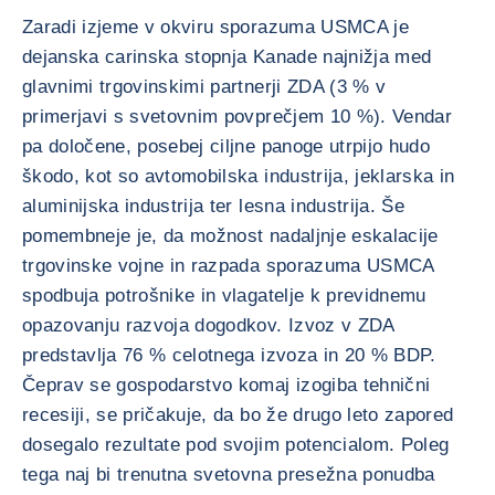
Zaradi izjeme v okviru sporazuma USMCA je
dejanska carinska stopnja Kanade najnižja med
glavnimi trgovinskimi partnerji ZDA (3 % v
primerjavi s svetovnim povprečjem 10 %). Vendar
pa določene, posebej ciljne panoge utrpijo hudo
škodo, kot so avtomobilska industrija, jeklarska in
aluminijska industrija ter lesna industrija. Še
pomembneje je, da možnost nadaljnje eskalacije
trgovinske vojne in razpada sporazuma USMCA
spodbuja potrošnike in vlagatelje k previdnemu
opazovanju razvoja dogodkov. Izvoz v ZDA
predstavlja 76 % celotnega izvoza in 20 % BDP.
Čeprav se gospodarstvo komaj izogiba tehnični
recesiji, se pričakuje, da bo že drugo leto zapored
dosegalo rezultate pod svojim potencialom. Poleg
tega naj bi trenutna svetovna presežna ponudba