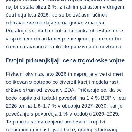
naj bi ostala blizu 2 %, z rahlim porastom v drugem
četrtletju leta 2026, ko se bo začasni učinek
odprave zvezne dajatve na gorivo zmanjšal.
Pričakuje se, da bo centralna banka obrestne mere
v splošnem ohranila nespremenjene, pri čemer bo
njena naravnanost rahlo ekspanzivna do nevtralna.
Dvojni primanjkljaj: cena trgovinske vojne
Fiskalni okvir za leto 2026 in naprej je v veliki meri
oblikovan s potrebo po diverzifikaciji modela rasti
države stran od izvoza v ZDA. Pričakuje se, da se
bodo kapitalski izdatki povečali na 1,4 % BDP v letu
2026 ter na 1,6–1,7 % v obdobju 2027–2030; kar je
povečanje s povprečja 1 % v obdobju 2020–2025.
Te pobude so namenjene predvsem krepitvi
obrambne in industrijske baze, gradnji stanovanj,