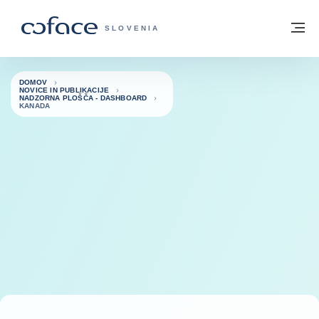
Pojdi na vsebino
Domov
Me
COFACE - ZAČETNA STRAN
SLOVENIA
DOMOV
NOVICE IN PUBLIKACIJE
NADZORNA PLOŠČA - DASHBOARD
KANADA