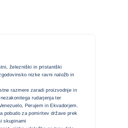
tni, železniški in pristaniški
 zgodovinsko nizke ravni naložb in
stne razmere zaradi proizvodnje in
 nezakonitega rudarjenja ter
 Venezuelo, Perujem in Ekvadorjem.
ja pobudo za pomiritev države prek
mi skupinami