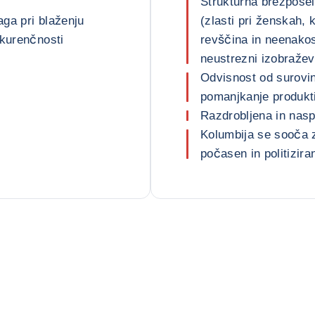
Strukturna brezposel
ga pri blaženju
(zlasti pri ženskah, 
nkurenčnosti
revščina in neenakost
neustrezni izobražev
Odvisnost od surovi
pomanjkanje produkt
Razdrobljena in naspr
Kolumbija se sooča z 
počasen in politizir