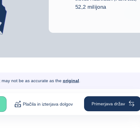
52,2 milijona
It may not be as accurate as the
original
.
Primerjava držav
Plačila in izterjava dolgov