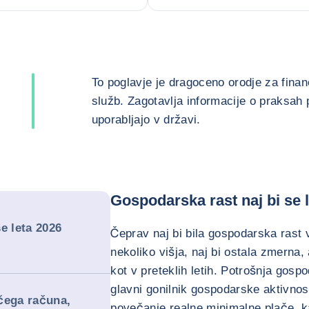
To poglavje je dragoceno orodje za finanč
služb. Zagotavlja informacije o praksah p
uporabljajo v državi.
Gospodarska rast naj bi se 
e leta 2026
Čeprav naj bi bila gospodarska rast 
nekoliko višja, naj bi ostala zmerna,
kot v preteklih letih. Potrošnja gos
glavni gonilnik gospodarske aktivnost
čega računa,
povečanje realne minimalne plače, k