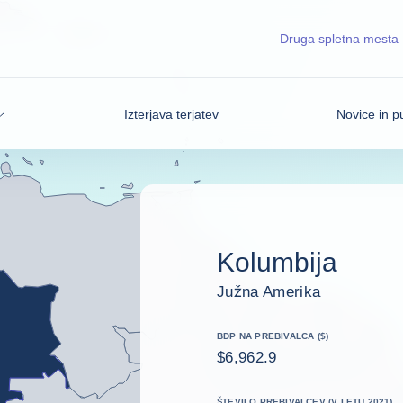
Druga spletna mesta
Izterjava terjatev
Novice in pu
Kolumbija
Južna Amerika
BDP NA PREBIVALCA ($)
$6,962.9
ŠTEVILO PREBIVALCEV (V LETU 2021)