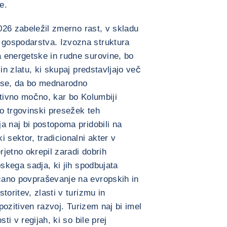
e.
2026 zabeležil zmerno rast, v skladu
gospodarstva. Izvozna struktura
 energetske in rudne surovine, bo
in zlatu, ki skupaj predstavljajo več
 se, da bo mednarodno
ativno močno, kar bo Kolumbiji
lo trgovinski presežek teh
a naj bi postopoma pridobili na
 sektor, tradicionalni akter v
rjetno okrepil zaradi dobrih
pskega sadja, ki jih spodbujata
čano povpraševanje na evropskih in
toritev, zlasti v turizmu in
 pozitiven razvoj. Turizem naj bi imel
ti v regijah, ki so bile prej