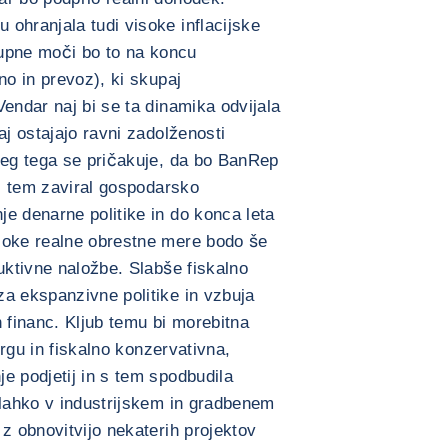
ohranjala tudi visoke inflacijske
 kupne moči bo to na koncu
no in prevoz), ki skupaj
Vendar naj bi se ta dinamika odvijala
aj ostajajo ravni zadolženosti
leg tega se pričakuje, da bo BanRep
ri tem zaviral gospodarsko
e denarne politike in do konca leta
soke realne obrestne mere bodo še
uktivne naložbe. Slabše fiskalno
a ekspanzivne politike in vzbuja
h financ. Kljub temu bi morebitna
 trgu in fiskalno konzervativna,
e podjetij in s tem spodbudila
 lahko v industrijskem in gradbenem
z obnovitvijo nekaterih projektov