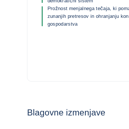
demokratični sistem
Prožnost menjalnega tečaja, ki poma
zunanjih pretresov in ohranjanju ko
gospodarstva
Blagovne izmenjave