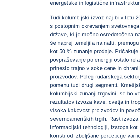
energetske in logistične infrastruktur
Tudi kolumbijski izvoz naj bi v letu 
s postopnim okrevanjem svetovnega 
države, ki je močno osredotočena na
še naprej temeljila na nafti, premogu 
kot 50 % zunanje prodaje. Pričakuje
povpraševanje po energiji ostalo rel
prineslo trajno visoke cene in ohrani
proizvodov. Poleg rudarskega sektorj
pomenu tudi drugi segmenti. Kmetijski
kolumbijski zunanji trgovini, se bo ve
rezultatov izvoza kave, cvetja in tro
visoka kakovost proizvodov in pove
severnoameriških trgih. Rast izvoza s
informacijski tehnologiji, izstopa kot
koristi od izboljšane percepcije varnos