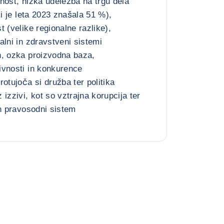
nost, nizka udeležba na trgu dela
ki je leta 2023 znašala 51 %),
 (velike regionalne razlike),
alni in zdravstveni sistemi
n, ozka proizvodna baza,
ivnosti in konkurence
otujoča si družba ter politika
izzivi, kot so vztrajna korupcija ter
an pravosodni sistem