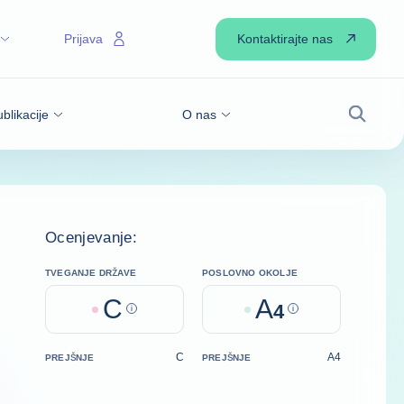
Kontaktirajte nas
Prijava
blikacije
O nas
Iskanje
Ocenjevanje:
TVEGANJE DRŽAVE
POSLOVNO OKOLJE
C
A
Help
4
Help
C
A4
PREJŠNJE
PREJŠNJE