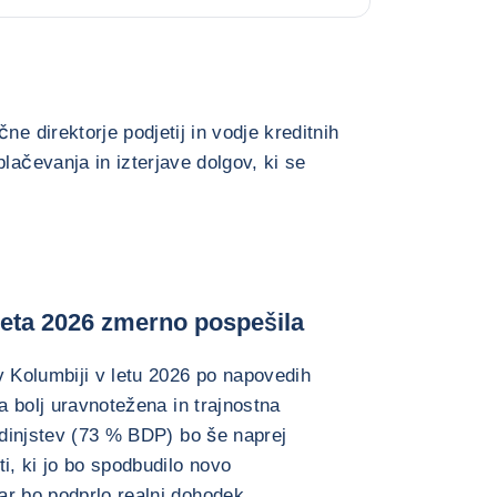
ne direktorje podjetij in vodje kreditnih
lačevanja in izterjave dolgov, ki se
leta 2026 zmerno pospešila
v Kolumbiji v letu 2026 po napovedih
 a bolj uravnotežena in trajnostna
podinjstev (73 % BDP) bo še naprej
i, ki jo bo spodbudilo novo
ar bo podprlo realni dohodek.