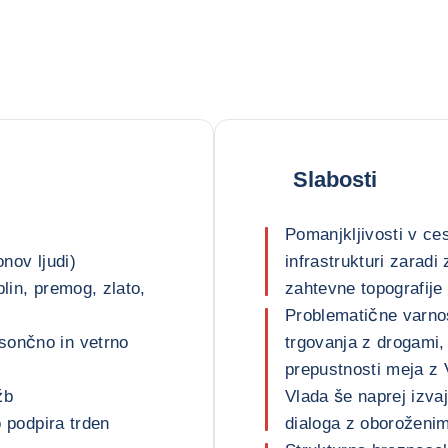
Slabosti
Pomanjkljivosti v ces
onov ljudi)
infrastrukturi zaradi
plin, premog, zlato,
zahtevne topografije
Problematične varno
sončno in vetrno
trgovanja z drogami,
prepustnosti meja z
žb
Vlada še naprej izva
o podpira trden
dialoga z oboroženi