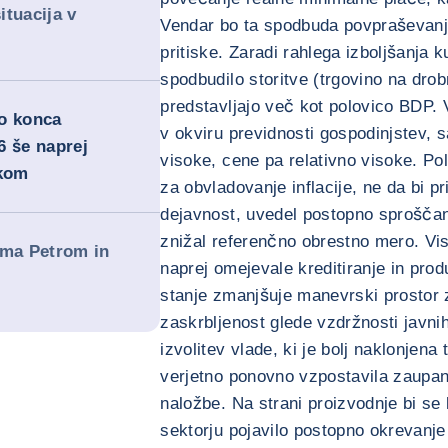
ituacija v
Vendar bo ta spodbuda povpraševanju 
pritiske. Zaradi rahlega izboljšanja
spodbudilo storitve (trgovino na drob
predstavljajo več kot polovico BDP. 
do konca
v okviru previdnosti gospodinjstev, s
6 še naprej
visoke, cene pa relativno visoke. Po
skom
za obvladovanje inflacije, ne da bi p
dejavnost, uvedel postopno sproščanj
znižal referenčno obrestno mero. Vi
ma Petrom in
naprej omejevale kreditiranje in prod
stanje zmanjšuje manevrski prostor z
zaskrbljenost glede vzdržnosti javni
izvolitev vlade, ki je bolj naklonjena
verjetno ponovno vzpostavila zaupanj
naložbe. Na strani proizvodnje bi se
sektorju pojavilo postopno okrevanje 