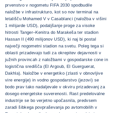
prvenstvo v nogometu FIFA 2030 spodbudile
naložbe v infrastrukturo, kot so nov terminal na
letališču Mohamed V v Casablanci (naložba v višini
1 milijarde USD), podaljšanje proge za visoke
hitrosti Tanger–Kenitra do Marakeša ter stadion
Hassan II (490 milijonov USD), ki naj bi postal
največji nogometni stadion na svetu. Poleg tega si
oblasti prizadevajo tudi za okrepitev dejavnosti v
južnih provincah z naložbami v gospodarske cone in
logistična središča (El Argoub, El Guerguerat,
Dakhla). Naložbe v energetiko (zlasti v obnovljive
vire energije) in vodno gospodarstvo (jezovi) se
bodo prav tako nadaljevale v okviru prizadevanj za
dosego energetske suverenosti. Rast predelovalne
industrije se bo verjetno upočasnila, predvsem
zaradi šibkega povpraševanja po avtomobilih v