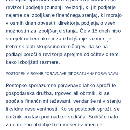
revizorji podjetja (zunanji revizorji, ki jih podjetje
najame za izboljšanje finančnega stanja), ki morajo
v osmih dneh obvestiti direktorja podjetja o vseh
možnostih za izboljšanje stanja. Če v 15 dneh niso
sprejeti nobeni ukrepi za izboljšanje razmer, je
treba sklicati skupščino delničarjev, da se na
podlagi poročila revizorja sprejme odločitev o tem,
kako izboljšati razmere.
POSTOPEK MIROVNE PORAVNAVE (SPORAZUMNA PORAVNAVA)
Postopke sporazumne poravnave lahko sproži le
gospodarska družba, trgovec ali obrtnik, ki se
sooča s finančnimi težavami, vendar še ni v stanju
likvidne nesolventnosti. Ko se postopek sproži, se
dolžnik postavi pod nadzor sodišča. Sodišče nato
za omejeno obdobje treh mesecev imenuje