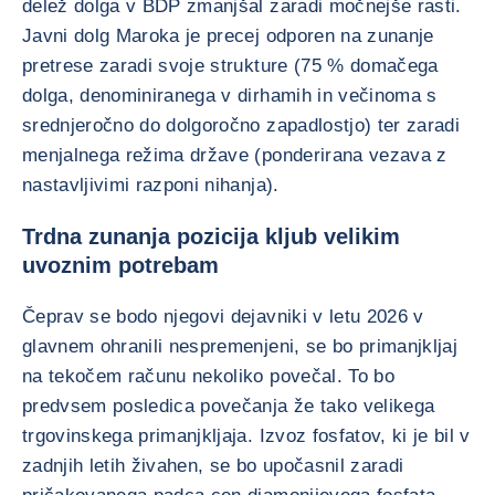
delež dolga v BDP zmanjšal zaradi močnejše rasti.
Javni dolg Maroka je precej odporen na zunanje
pretrese zaradi svoje strukture (75 % domačega
dolga, denominiranega v dirhamih in večinoma s
srednjeročno do dolgoročno zapadlostjo) ter zaradi
menjalnega režima države (ponderirana vezava z
nastavljivimi razponi nihanja).
Trdna zunanja pozicija kljub velikim
uvoznim potrebam
Čeprav se bodo njegovi dejavniki v letu 2026 v
glavnem ohranili nespremenjeni, se bo primanjkljaj
na tekočem računu nekoliko povečal. To bo
predvsem posledica povečanja že tako velikega
trgovinskega primanjkljaja. Izvoz fosfatov, ki je bil v
zadnjih letih živahen, se bo upočasnil zaradi