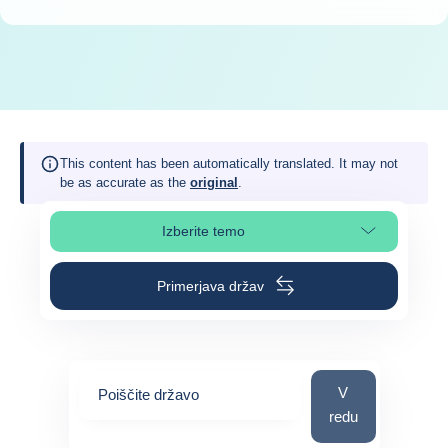
This content has been automatically translated. It may not
be as accurate as the
original
.
Izberite temo
Izberite poglavje strani
Primerjava držav
Poiščite državo
V
Poiščite državo
redu
0
suggestions