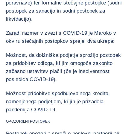
poravnave) ter formalne stečajne postopke (sodni
postopek za sanacijo in sodni postopek za
likvidacijo).
Zaradi razmer v zvezi s COVID-19 je Maroko v
okviru stečajnih postopkov sprejel dva ukrepa:
Možnost, da dolžniška podjetja sprožijo postopek
za pridobitev odloga, ki jim omogoča zakonito
začasno ustavitev plačil (če je insolventnost
posledica COVID-19).
Možnost pridobitve spodbujevalnega kredita,
namenjenega podjetjem, ki jih je prizadela
pandemija COVID-19.
OPOZORILNI POSTOPEK
Postopek opozorila sprožijo poslovni partnerji ali