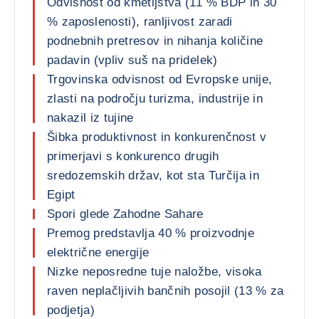
Odvisnost od kmetijstva (11 % BDP in 30
% zaposlenosti), ranljivost zaradi
podnebnih pretresov in nihanja količine
padavin (vpliv suš na pridelek)
Trgovinska odvisnost od Evropske unije,
zlasti na področju turizma, industrije in
nakazil iz tujine
Šibka produktivnost in konkurenčnost v
primerjavi s konkurenco drugih
sredozemskih držav, kot sta Turčija in
Egipt
Spori glede Zahodne Sahare
Premog predstavlja 40 % proizvodnje
električne energije
Nizke neposredne tuje naložbe, visoka
raven neplačljivih bančnih posojil (13 % za
podjetja)