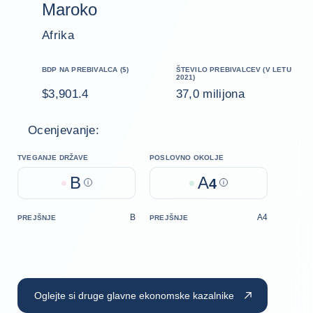
Maroko
Afrika
BDP NA PREBIVALCA ($)
ŠTEVILO PREBIVALCEV (V LETU
2021)
$3,901.4
37,0 milijona
Ocenjevanje:
TVEGANJE DRŽAVE
POSLOVNO OKOLJE
B
A
Help
4
Help
B
A4
PREJŠNJE
PREJŠNJE
Oglejte si druge glavne ekonomske kazalnike