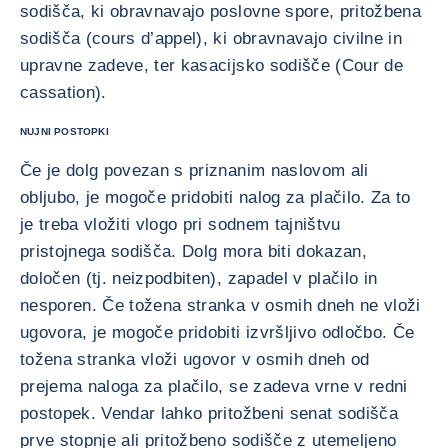
sodišča, ki obravnavajo poslovne spore, pritožbena
sodišča (cours d’appel), ki obravnavajo civilne in
upravne zadeve, ter kasacijsko sodišče (Cour de
cassation).
NUJNI POSTOPKI
Če je dolg povezan s priznanim naslovom ali
obljubo, je mogoče pridobiti nalog za plačilo. Za to
je treba vložiti vlogo pri sodnem tajništvu
pristojnega sodišča. Dolg mora biti dokazan,
določen (tj. neizpodbiten), zapadel v plačilo in
nesporen. Če tožena stranka v osmih dneh ne vloži
ugovora, je mogoče pridobiti izvršljivo odločbo. Če
tožena stranka vloži ugovor v osmih dneh od
prejema naloga za plačilo, se zadeva vrne v redni
postopek. Vendar lahko pritožbeni senat sodišča
prve stopnje ali pritožbeno sodišče z utemeljeno