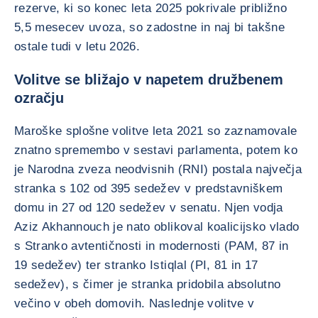
rezerve, ki so konec leta 2025 pokrivale približno
5,5 mesecev uvoza, so zadostne in naj bi takšne
ostale tudi v letu 2026.
Volitve se bližajo v napetem družbenem
ozračju
Maroške splošne volitve leta 2021 so zaznamovale
znatno spremembo v sestavi parlamenta, potem ko
je Narodna zveza neodvisnih (RNI) postala največja
stranka s 102 od 395 sedežev v predstavniškem
domu in 27 od 120 sedežev v senatu. Njen vodja
Aziz Akhannouch je nato oblikoval koalicijsko vlado
s Stranko avtentičnosti in modernosti (PAM, 87 in
19 sedežev) ter stranko Istiqlal (PI, 81 in 17
sedežev), s čimer je stranka pridobila absolutno
večino v obeh domovih. Naslednje volitve v