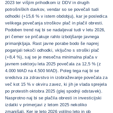
2023 ter višjim prihodkom iz DDV in drugih
potrošniških davkov, vendar so se povečali tudi
odhodki (+15,6 % v istem obdobju), kar je posledica
velikega povečanja stroškov plač in plačil obresti.
Podoben trend naj bi se nadaljeval tudi v letu 2026,
pri čemer se pričakuje rahlo izboljšanje javnega
primanjkljaja. Rast javne porabe bodo še naprej
poganjali tekoči odhodki, vključno s stroški plač
(+8,4 %), saj se je mesečna minimalna plača v
javnem sektorju leta 2025 povečala za 12,5 % (z
4.000 MAD na 4.500 MAD). Poleg tega naj bi se
sredstva za zdravstvo in izobraževanje povečala za
več kot 15 % v okviru zavez, ki jih je vlada sprejela
po protestih oktobra 2025 (glej spodnji odstavek).
Nasprotno naj bi se plačila obresti in investicijski
izdatki v primerjavi z letom 2025 nekoliko
zmanjšali. Ker je leto 2026 volilno leto in ob