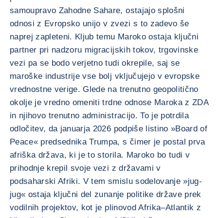
samoupravo Zahodne Sahare, ostajajo splošni
odnosi z Evropsko unijo v zvezi s to zadevo še
naprej zapleteni. Kljub temu Maroko ostaja ključni
partner pri nadzoru migracijskih tokov, trgovinske
vezi pa se bodo verjetno tudi okrepile, saj se
maroške industrije vse bolj vključujejo v evropske
vrednostne verige. Glede na trenutno geopolitično
okolje je vredno omeniti trdne odnose Maroka z ZDA
in njihovo trenutno administracijo. To je potrdila
odločitev, da januarja 2026 podpiše listino »Board of
Peace« predsednika Trumpa, s čimer je postal prva
afriška država, ki je to storila. Maroko bo tudi v
prihodnje krepil svoje vezi z državami v
podsaharski Afriki. V tem smislu sodelovanje »jug-
jug« ostaja ključni del zunanje politike države prek
vodilnih projektov, kot je plinovod Afrika–Atlantik z