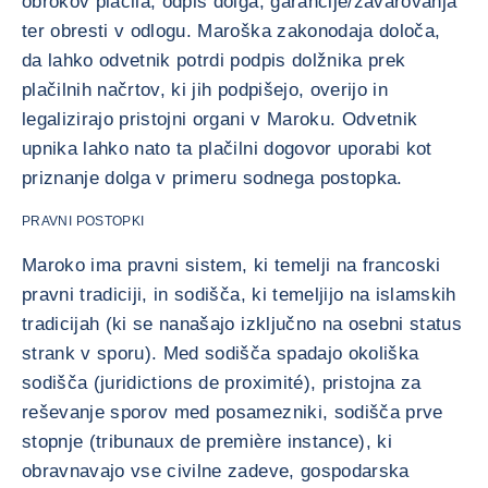
obrokov plačila, odpis dolga, garancije/zavarovanja
ter obresti v odlogu. Maroška zakonodaja določa,
da lahko odvetnik potrdi podpis dolžnika prek
plačilnih načrtov, ki jih podpišejo, overijo in
legalizirajo pristojni organi v Maroku. Odvetnik
upnika lahko nato ta plačilni dogovor uporabi kot
priznanje dolga v primeru sodnega postopka.
PRAVNI POSTOPKI
Maroko ima pravni sistem, ki temelji na francoski
pravni tradiciji, in sodišča, ki temeljijo na islamskih
tradicijah (ki se nanašajo izključno na osebni status
strank v sporu). Med sodišča spadajo okoliška
sodišča (juridictions de proximité), pristojna za
reševanje sporov med posamezniki, sodišča prve
stopnje (tribunaux de première instance), ki
obravnavajo vse civilne zadeve, gospodarska