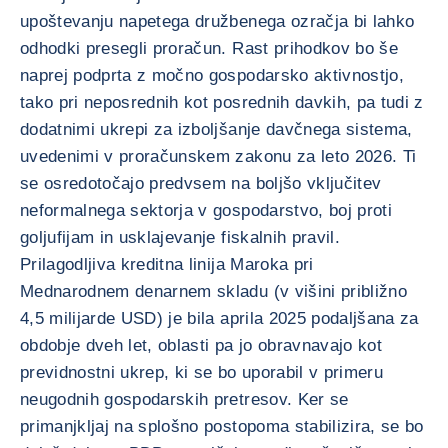
upoštevanju napetega družbenega ozračja bi lahko
odhodki presegli proračun. Rast prihodkov bo še
naprej podprta z močno gospodarsko aktivnostjo,
tako pri neposrednih kot posrednih davkih, pa tudi z
dodatnimi ukrepi za izboljšanje davčnega sistema,
uvedenimi v proračunskem zakonu za leto 2026. Ti
se osredotočajo predvsem na boljšo vključitev
neformalnega sektorja v gospodarstvo, boj proti
goljufijam in usklajevanje fiskalnih pravil.
Prilagodljiva kreditna linija Maroka pri
Mednarodnem denarnem skladu (v višini približno
4,5 milijarde USD) je bila aprila 2025 podaljšana za
obdobje dveh let, oblasti pa jo obravnavajo kot
previdnostni ukrep, ki se bo uporabil v primeru
neugodnih gospodarskih pretresov. Ker se
primanjkljaj na splošno postopoma stabilizira, se bo