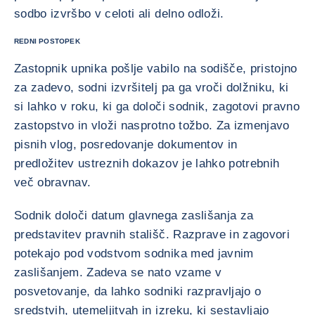
sodbo izvršbo v celoti ali delno odloži.
REDNI POSTOPEK
Zastopnik upnika pošlje vabilo na sodišče, pristojno
za zadevo, sodni izvršitelj pa ga vroči dolžniku, ki
si lahko v roku, ki ga določi sodnik, zagotovi pravno
zastopstvo in vloži nasprotno tožbo. Za izmenjavo
pisnih vlog, posredovanje dokumentov in
predložitev ustreznih dokazov je lahko potrebnih
več obravnav.
Sodnik določi datum glavnega zaslišanja za
predstavitev pravnih stališč. Razprave in zagovori
potekajo pod vodstvom sodnika med javnim
zaslišanjem. Zadeva se nato vzame v
posvetovanje, da lahko sodniki razpravljajo o
sredstvih, utemeljitvah in izreku, ki sestavljajo