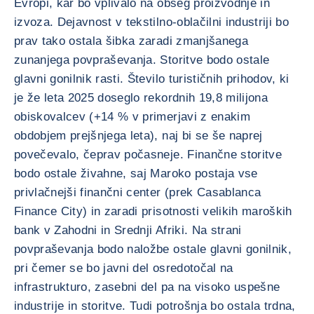
Evropi, kar bo vplivalo na obseg proizvodnje in
izvoza. Dejavnost v tekstilno-oblačilni industriji bo
prav tako ostala šibka zaradi zmanjšanega
zunanjega povpraševanja. Storitve bodo ostale
glavni gonilnik rasti. Število turističnih prihodov, ki
je že leta 2025 doseglo rekordnih 19,8 milijona
obiskovalcev (+14 % v primerjavi z enakim
obdobjem prejšnjega leta), naj bi se še naprej
povečevalo, čeprav počasneje. Finančne storitve
bodo ostale živahne, saj Maroko postaja vse
privlačnejši finančni center (prek Casablanca
Finance City) in zaradi prisotnosti velikih maroških
bank v Zahodni in Srednji Afriki. Na strani
povpraševanja bodo naložbe ostale glavni gonilnik,
pri čemer se bo javni del osredotočal na
infrastrukturo, zasebni del pa na visoko uspešne
industrije in storitve. Tudi potrošnja bo ostala trdna,