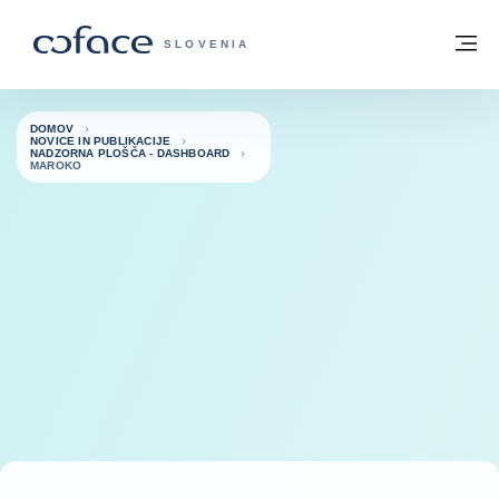
Pojdi na vsebino
Domov
Me
COFACE - ZAČETNA STRAN
SLOVENIA
DOMOV
NOVICE IN PUBLIKACIJE
NADZORNA PLOŠČA - DASHBOARD
MAROKO