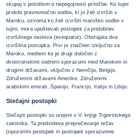
skupaj s potrdilom o nepogojnosti pritožbe. Ko tujec
pridobi pravnomočno sodbo, ki jo želi izvršiti v
Maroku, oziroma ko želi izvršiti maroško sodbo v
tujini, mora upoštevati postopek za pridobitev
izvršilnega naslova (exequatur). Obstajata dva
izvršilna postopka. Prvi je značilen izključno za
Maroko, medtem ko je drugi določen z
dvostranskimi sodnimi sporazumi med Marokom in
drugimi državami, vključno z Nemčijo, Belgijo,
Združenimi državami Amerike, Združenimi
arabskimi emirati, Španijo, Francijo, Italijo in Libijo.
Stečajni postopki
Stečajni postopki so urejeni v V. knjigi Trgovinskega
zakonika. Ta predvideva preprečevanje težav
(opozorilni postopek in postopek sporazumne