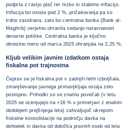
podprta z rastjo plač ter nizko in stabilno inflacijo.
Inflacija bo ostala pod 2 %, pričakovanja pa so
trdno zasidrana, zato bo centralna banka (Bank al-
Maghrib) verjetno ohranila sedanjo naravnanost
denarne politike. Centralna banka je ključno
obrestno mero od marca 2025 ohranjala na 2,25 %.
Kljub velikim javnim izdatkom ostaja
fiskalna pot trajnostna
Čeprav se je fiskalna pot v zadnjih letih izboljšala,
zmanjševanje javnega primanjkljaja ostaja zelo
postopno. Prihodki so se znatno povečali (v letu
2025 se ocenjujejo na +16 % v primerjavi z enakim
obdobjem prejšnjega leta) zahvaljujoč ukrepom
fiskalne konsolidacije na področju davka na
dohodek in davka od dobička pravnih oseb od leta