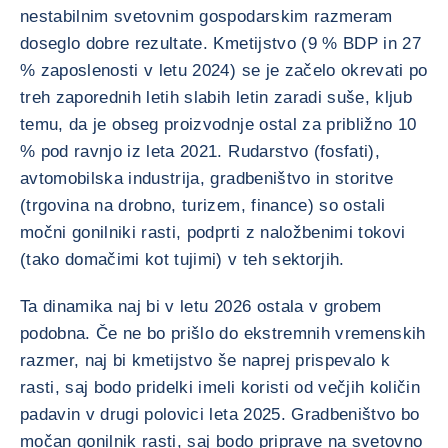
nestabilnim svetovnim gospodarskim razmeram
doseglo dobre rezultate. Kmetijstvo (9 % BDP in 27
% zaposlenosti v letu 2024) se je začelo okrevati po
treh zaporednih letih slabih letin zaradi suše, kljub
temu, da je obseg proizvodnje ostal za približno 10
% pod ravnjo iz leta 2021. Rudarstvo (fosfati),
avtomobilska industrija, gradbeništvo in storitve
(trgovina na drobno, turizem, finance) so ostali
močni gonilniki rasti, podprti z naložbenimi tokovi
(tako domačimi kot tujimi) v teh sektorjih.
Ta dinamika naj bi v letu 2026 ostala v grobem
podobna. Če ne bo prišlo do ekstremnih vremenskih
razmer, naj bi kmetijstvo še naprej prispevalo k
rasti, saj bodo pridelki imeli koristi od večjih količin
padavin v drugi polovici leta 2025. Gradbeništvo bo
močan gonilnik rasti, saj bodo priprave na svetovno