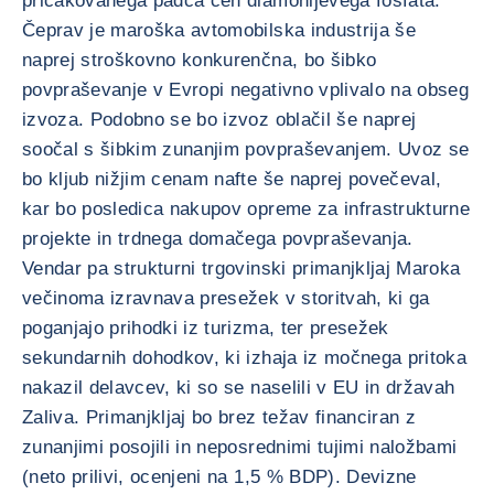
pričakovanega padca cen diamonijevega fosfata.
Čeprav je maroška avtomobilska industrija še
naprej stroškovno konkurenčna, bo šibko
povpraševanje v Evropi negativno vplivalo na obseg
izvoza. Podobno se bo izvoz oblačil še naprej
soočal s šibkim zunanjim povpraševanjem. Uvoz se
bo kljub nižjim cenam nafte še naprej povečeval,
kar bo posledica nakupov opreme za infrastrukturne
projekte in trdnega domačega povpraševanja.
Vendar pa strukturni trgovinski primanjkljaj Maroka
večinoma izravnava presežek v storitvah, ki ga
poganjajo prihodki iz turizma, ter presežek
sekundarnih dohodkov, ki izhaja iz močnega pritoka
nakazil delavcev, ki so se naselili v EU in državah
Zaliva. Primanjkljaj bo brez težav financiran z
zunanjimi posojili in neposrednimi tujimi naložbami
(neto prilivi, ocenjeni na 1,5 % BDP). Devizne