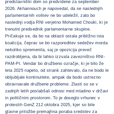
predstavniški dom so predvidene za september
2026. Akhannouch je napovedal, da se naslednjih
parlamentarnih volitev ne bo udeležil, zato bo
naslednji vodja RNI verjetno Mohamed Chouki, ki je
trenutni predsednik parlamentarne skupine.
Pričakuje se, da bo na oblasti ostala približno ista
koalicija, čeprav se bo razporeditev sedežev morda
nekoliko spremenila, saj je opozicija preveč
razdrobljena, da bi lahko izzvala zavezništvo RNI-
PAM-PI. Vendar bo družbeno ozračje, ki je bilo že
leta 2025 napeto, od strank zahtevalo, da ne bodo le
obljubljale kontinuitete, ampak da bodo ustrezno
obravnavale družbene probleme. Zlasti so se v
zadnjih letih poslabšali odnosi med mladino v državi
in političnim prostorom. To je doseglo vrhunec v
protestih GenZ 212 oktobra 2025, kjer so bile
glavne pritožbe premajhna poraba sredstev za