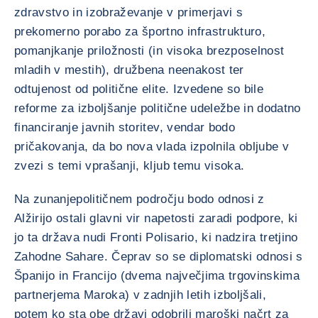
zdravstvo in izobraževanje v primerjavi s
prekomerno porabo za športno infrastrukturo,
pomanjkanje priložnosti (in visoka brezposelnost
mladih v mestih), družbena neenakost ter
odtujenost od politične elite. Izvedene so bile
reforme za izboljšanje politične udeležbe in dodatno
financiranje javnih storitev, vendar bodo
pričakovanja, da bo nova vlada izpolnila obljube v
zvezi s temi vprašanji, kljub temu visoka.
Na zunanjepolitičnem področju bodo odnosi z
Alžirijo ostali glavni vir napetosti zaradi podpore, ki
jo ta država nudi Fronti Polisario, ki nadzira tretjino
Zahodne Sahare. Čeprav so se diplomatski odnosi s
Španijo in Francijo (dvema največjima trgovinskima
partnerjema Maroka) v zadnjih letih izboljšali,
potem ko sta obe državi odobrili maroški načrt za