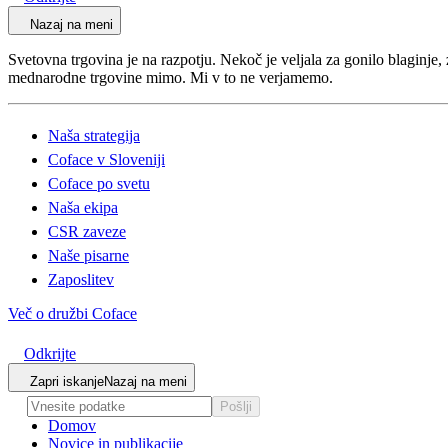
Nazaj na meni
Svetovna trgovina je na razpotju. Nekoč je veljala za gonilo blaginje, 
mednarodne trgovine mimo. Mi v to ne verjamemo.
Naša strategija
Coface v Sloveniji
Coface po svetu
Naša ekipa
CSR zaveze
Naše pisarne
Zaposlitev
Več o družbi Coface
Odkrijte
Zapri iskanje
Nazaj na meni
Pošlji
Domov
Novice in publikacije