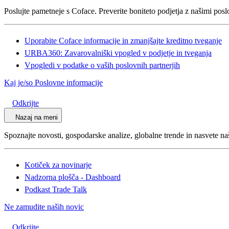
Poslujte pametneje s Coface. Preverite boniteto podjetja z našimi pos
Uporabite Coface informacije in zmanjšajte kreditno tveganje
URBA360: Zavarovalniški vpogled v podjetje in tveganja
Vpogledi v podatke o vaših poslovnih partnerjih
Kaj je/so Poslovne informacije
Odkrijte
Nazaj na meni
Spoznajte novosti, gospodarske analize, globalne trende in nasvete na
Kotiček za novinarje
Nadzorna plošča - Dashboard
Podkast Trade Talk
Ne zamudite naših novic
Odkrijte