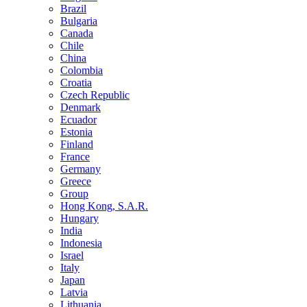
Brazil
Bulgaria
Canada
Chile
China
Colombia
Croatia
Czech Republic
Denmark
Ecuador
Estonia
Finland
France
Germany
Greece
Group
Hong Kong, S.A.R.
Hungary
India
Indonesia
Israel
Italy
Japan
Latvia
Lithuania