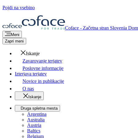
Pojdi na vsebino
Coface - Začetna stran
Slovenia
Dom
Meni
Zapri meni
Iskanje
Zavarovanje terjatev
Poslovne informacije
Izterjava terjatev
Novice in publikacije
O nas
Iskanje
Druga spletna mesta
Argentina
Australia
Austria
Baltics
Belgium