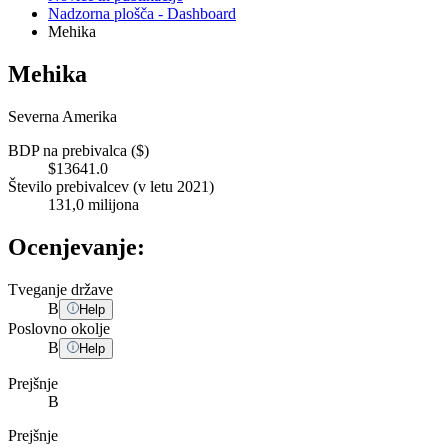
Nadzorna plošča - Dashboard
Mehika
Mehika
Severna Amerika
BDP na prebivalca ($)
$13641.0
Število prebivalcev (v letu 2021)
131,0 milijona
Ocenjevanje:
Tveganje države
B
Help
Poslovno okolje
B
Help
Prejšnje
B
Prejšnje