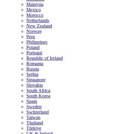
Malaysia
Mexico
Morocco
Netherlands
New Zealand
Norway
Peru
Philippines
Poland
Portugal
Republic of Ireland
Romania
Russia
Serbia
Singapore
Slovakia
South Africa
South Korea
Spain
Sweden
Switzerland
Taiwan
Thailand
Türkiye
UK & Ireland