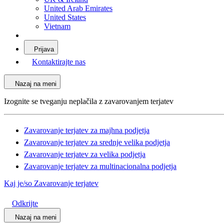
United Arab Emirates
United States
Vietnam
Prijava
Kontaktirajte nas
Nazaj na meni
Izognite se tveganju neplačila z zavarovanjem terjatev
Zavarovanje terjatev za majhna podjetja
Zavarovanje terjatev za srednje velika podjetja
Zavarovanje terjatev za velika podjetja
Zavarovanje terjatev za multinacionalna podjetja
Kaj je/so Zavarovanje terjatev
Odkrijte
Nazaj na meni