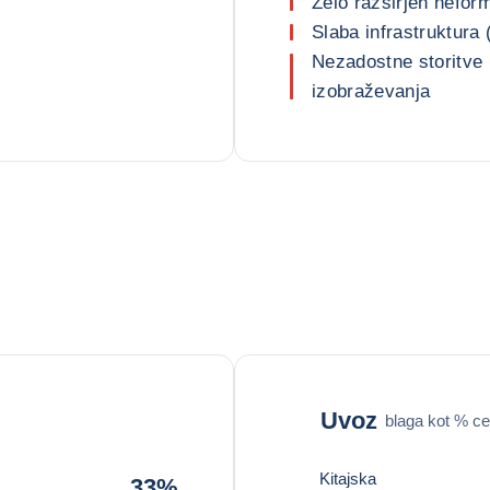
Zelo razširjen nefor
Slaba infrastruktura 
Nezadostne storitve 
izobraževanja
Uvoz
blaga kot % ce
Kitajska
33%