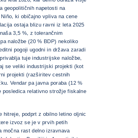
 geopolitičnih napetosti na
 Niño, ki običajno vpliva na cene
acija ostaja blizu ravni iz leta 2025
 znaša 3,5 %, z tolerančnim
 pa naložbe (20 % BDP) nekoliko
ditni pogoji ugodni in država zaradi
rivablja tuje industrijske naložbe,
 se veliki industrijski projekti (kot
rni projekti (razširitev cestnih
jučku. Vendar pa javna poraba (12 %
posledica relativno strožje fiskalne
itreje, podprt z obilno letino oljnic
ere izvoz se je v prvih petih
a močna rast delno izravnava