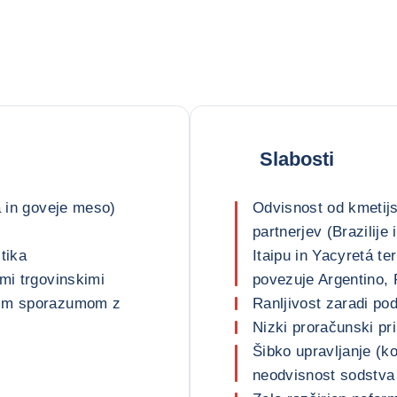
Slabosti
a in goveje meso)
Odvisnost od kmetijs
partnerjev (Brazilije
tika
Itaipu in Yacyretá t
mi trgovinskimi
povezuje Argentino, P
kim sporazumom z
Ranljivost zaradi po
Nizki proračunski p
Šibko upravljanje (ko
neodvisnost sodstva 