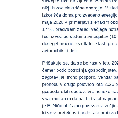
šibkejšo rast na ključnih izvoznih trgih
nižji izvoz električne energije. V sl
izkorišča doma proizvedeno energijo:
maja 2026 v primerjavi z enakim obd
17 %, predvsem zaradi večjega notr
tudi izvoz po sistemu »maquila« (10
dosegel močne rezultate, zlasti pri izd
avtomobilski deli.
Pričakuje se, da se bo rast v letu 202
čemer bodo potrošnja gospodinjstev, 
zagotavljali trdno podporo. Vendar pa
prehodu v drugo polovico leta 2026 
gospodarskih obetov. Vremenske napo
vsaj močan in da naj bi trajal najma
je El Niño običajno povezan z večji
ki so v preteklosti podpirale proizvod