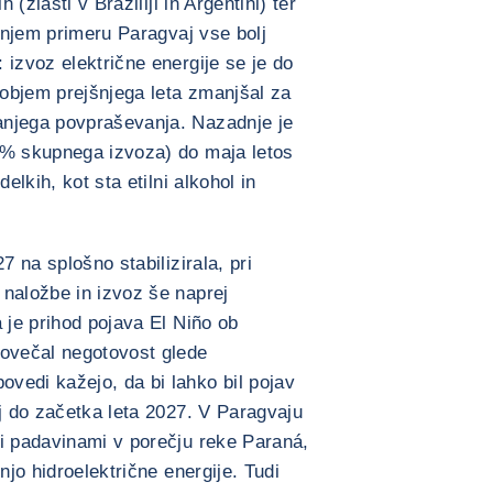
 (zlasti v Braziliji in Argentini) ter
ednjem primeru Paragvaj vse bolj
 izvoz električne energije se je do
objem prejšnjega leta zmanjšal za
anjega povpraševanja. Nazadnje je
 % skupnega izvoza) do maja letos
elkih, kot sta etilni alkohol in
7 na splošno stabilizirala, pri
naložbe in izvoz še naprej
 je prihod pojava El Niño ob
povečal negotovost glede
vedi kažejo, da bi lahko bil pojav
nj do začetka leta 2027. V Paragvaju
mi padavinami v porečju reke Paraná,
njo hidroelektrične energije. Tudi