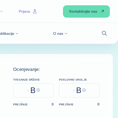
Kontaktirajte nas
Prijava
blikacije
O nas
Iskanje
Ocenjevanje:
TVEGANJE DRŽAVE
POSLOVNO OKOLJE
B
B
Help
Help
B
B
PREJŠNJE
PREJŠNJE