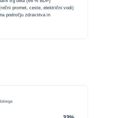
malni trg dela (66 % BDP)
(rečni promet, ceste, električni vodi)
na področju zdravstva in
lotnega
33%