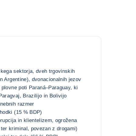
kega sektorja, dveh trgovinskih
 in Argentine), dvonacionalnih jezov
er plovne poti Paraná–Paraguay, ki
aragvaj, Brazilijo in Bolivijo
dnebnih razmer
rihodki (15 % BDP)
rupcija in klientelizem, ogrožena
ter kriminal, povezan z drogami)