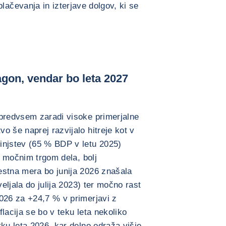
lačevanja in izterjave dolgov, ki se
agon, vendar bo leta 2027
 predvsem zaradi visoke primerjalne
o še naprej razvijalo hitreje kot v
injstev (65 % BDP v letu 2025)
 z močnim trgom dela, bolj
estna mera bo junija 2026 znašala
veljala do julija 2023) ter močno rast
026 za +24,7 % v primerjavi z
lacija se bo v teku leta nekoliko
tku leta 2026, kar delno odraža višje