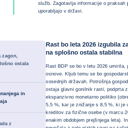
služb. Zagotavlja informacije o praksah p
uporabljajo v državi.
Rast bo leta 2026 izgubila z
na splošno ostala stabilna
a zagon,
lošno ostala
Rast BDP se bo v letu 2026 umirila,
osnove. Kljub temu se bo gospodarstv
sosednjih državah. Potrošnja gospod
ostaja glavni gonilnik rasti, podprta
nanjega in
ekspanzivno monetarno politiko (obr
aja
5,5 %, kar je znižanje s 8,5 %, ki je 
kreditov za fizične osebe (v marcu 2
enakim obdobjem prejšnjega leta). Inf
ada z
povečala z zelo nizkih ravni na zače