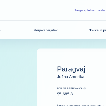
Druga spletna mesta
Izterjava terjatev
Novice in pu
Paragvaj
Južna Amerika
BDP NA PREBIVALCA ($)
$5,685.8
ŠTEVILO PREBIVALCEV (V LETU 2021)