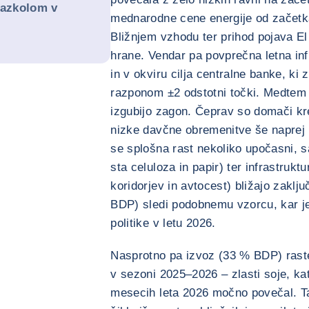
razkolom v
mednarodne cene energije od začetka
Bližnjem vzhodu ter prihod pojava El
hrane. Vendar pa povprečna letna infl
in v okviru cilja centralne banke, ki
razponom ±2 odstotni točki. Medtem
izgubijo zagon. Čeprav so domači kre
nizke davčne obremenitve še naprej p
se splošna rast nekoliko upočasni, saj
sta celuloza in papir) ter infrastruktu
koridorjev in avtocest) bližajo zakl
BDP) sledi podobnemu vzorcu, kar je 
politike v letu 2026.
Nasprotno pa izvoz (33 % BDP) raste h
v sezoni 2025–2026 – zlasti soje, kat
mesecih leta 2026 močno povečal. T