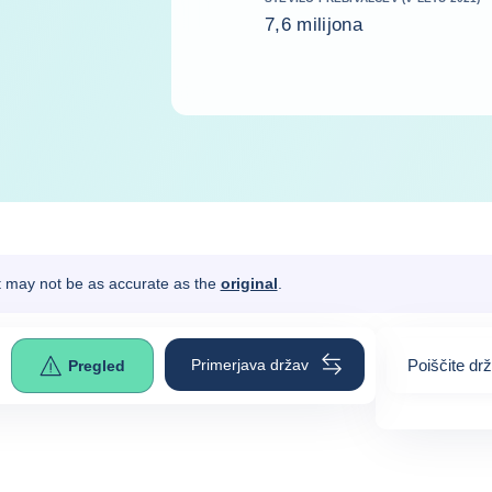
7,6 milijona
It may not be as accurate as the
original
.
Primerjava držav
Poiščite dr
Pregled
0
suggestio