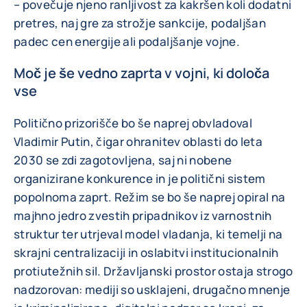
– povečuje njeno ranljivost za kakršen koli dodatni
pretres, naj gre za strožje sankcije, podaljšan
padec cen energije ali podaljšanje vojne.
Moč je še vedno zaprta v vojni, ki določa
vse
Politično prizorišče bo še naprej obvladoval
Vladimir Putin, čigar ohranitev oblasti do leta
2030 se zdi zagotovljena, saj ni nobene
organizirane konkurence in je politični sistem
popolnoma zaprt. Režim se bo še naprej opiral na
majhno jedro zvestih pripadnikov iz varnostnih
struktur ter utrjeval model vladanja, ki temelji na
skrajni centralizaciji in oslabitvi institucionalnih
protiutežnih sil. Državljanski prostor ostaja strogo
nadzorovan: mediji so usklajeni, drugačno mnenje