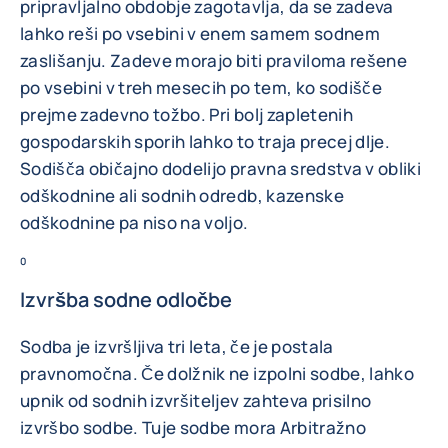
pripravljalno obdobje zagotavlja, da se zadeva
lahko reši po vsebini v enem samem sodnem
zaslišanju. Zadeve morajo biti praviloma rešene
po vsebini v treh mesecih po tem, ko sodišče
prejme zadevno tožbo. Pri bolj zapletenih
gospodarskih sporih lahko to traja precej dlje.
Sodišča običajno dodelijo pravna sredstva v obliki
odškodnine ali sodnih odredb, kazenske
odškodnine pa niso na voljo.
0
Izvršba sodne odločbe
Sodba je izvršljiva tri leta, če je postala
pravnomočna. Če dolžnik ne izpolni sodbe, lahko
upnik od sodnih izvršiteljev zahteva prisilno
izvršbo sodbe. Tuje sodbe mora Arbitražno