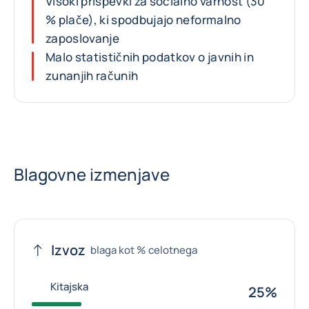
Visoki prispevki za socialno varnost (30
% plače), ki spodbujajo neformalno
zaposlovanje
Malo statističnih podatkov o javnih in
zunanjih računih
Blagovne izmenjave
Izvoz
blaga kot % celotnega
Kitajska
25%