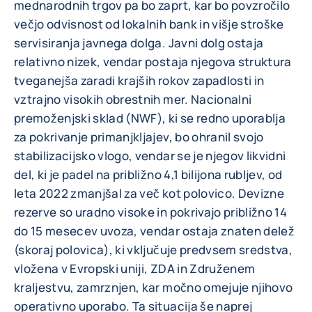
mednarodnih trgov pa bo zaprt, kar bo povzročilo
večjo odvisnost od lokalnih bank in višje stroške
servisiranja javnega dolga. Javni dolg ostaja
relativno nizek, vendar postaja njegova struktura
tveganejša zaradi krajših rokov zapadlosti in
vztrajno visokih obrestnih mer. Nacionalni
premoženjski sklad (NWF), ki se redno uporablja
za pokrivanje primanjkljajev, bo ohranil svojo
stabilizacijsko vlogo, vendar se je njegov likvidni
del, ki je padel na približno 4,1 bilijona rubljev, od
leta 2022 zmanjšal za več kot polovico. Devizne
rezerve so uradno visoke in pokrivajo približno 14
do 15 mesecev uvoza, vendar ostaja znaten delež
(skoraj polovica), ki vključuje predvsem sredstva,
vložena v Evropski uniji, ZDA in Združenem
kraljestvu, zamrznjen, kar močno omejuje njihovo
operativno uporabo. Ta situacija še naprej