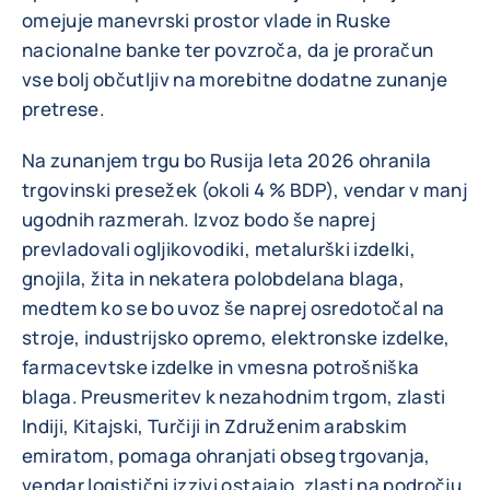
omejuje manevrski prostor vlade in Ruske
nacionalne banke ter povzroča, da je proračun
vse bolj občutljiv na morebitne dodatne zunanje
pretrese.
Na zunanjem trgu bo Rusija leta 2026 ohranila
trgovinski presežek (okoli 4 % BDP), vendar v manj
ugodnih razmerah. Izvoz bodo še naprej
prevladovali ogljikovodiki, metalurški izdelki,
gnojila, žita in nekatera polobdelana blaga,
medtem ko se bo uvoz še naprej osredotočal na
stroje, industrijsko opremo, elektronske izdelke,
farmacevtske izdelke in vmesna potrošniška
blaga. Preusmeritev k nezahodnim trgom, zlasti
Indiji, Kitajski, Turčiji in Združenim arabskim
emiratom, pomaga ohranjati obseg trgovanja,
vendar logistični izzivi ostajajo, zlasti na področju