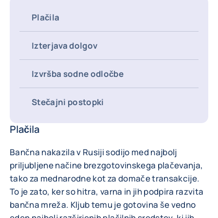
Plačila
Izterjava dolgov
Izvršba sodne odločbe
Stečajni postopki
Plačila
Bančna nakazila v Rusiji sodijo med najbolj
priljubljene načine brezgotovinskega plačevanja,
tako za mednarodne kot za domače transakcije.
To je zato, ker so hitra, varna in jih podpira razvita
bančna mreža. Kljub temu je gotovina še vedno
eden najbolj razširjenih plačilnih sredstev, ki jih