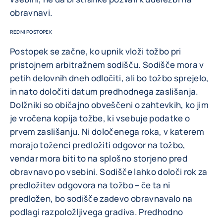
obravnavi.
REDNI POSTOPEK
Postopek se začne, ko upnik vloži tožbo pri
pristojnem arbitražnem sodišču. Sodišče mora v
petih delovnih dneh odločiti, ali bo tožbo sprejelo,
in nato določiti datum predhodnega zaslišanja.
Dolžniki so običajno obveščeni o zahtevkih, ko jim
je vročena kopija tožbe, ki vsebuje podatke o
prvem zaslišanju. Ni določenega roka, v katerem
morajo toženci predložiti odgovor na tožbo,
vendar mora biti to na splošno storjeno pred
obravnavo po vsebini. Sodišče lahko določi rok za
predložitev odgovora na tožbo – če ta ni
predložen, bo sodišče zadevo obravnavalo na
podlagi razpoložljivega gradiva. Predhodno