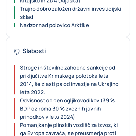
Kitajsko in ZDA (Aljaska)
Trajno dobro založen državni investicijski
sklad
Nadzor nad polovico Arktike
Slabosti
Stroge in številne zahodne sankcije od
priključitve Krimskega polotoka leta
2014, še zlasti pa od invazije na Ukrajino
leta 2022.
Odvisnost od cen ogljikovodikov (39 %
BDP oziroma 30 % zveznih javnih
prihodkov v letu 2024)
Pomanjkanje plinskih vozlišč za izvoz, ki
ga Evropa zavrača, se preusmerja proti