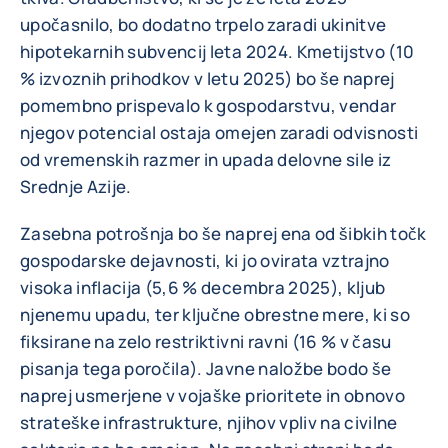
upočasnilo, bo dodatno trpelo zaradi ukinitve
hipotekarnih subvencij leta 2024. Kmetijstvo (10
% izvoznih prihodkov v letu 2025) bo še naprej
pomembno prispevalo k gospodarstvu, vendar
njegov potencial ostaja omejen zaradi odvisnosti
od vremenskih razmer in upada delovne sile iz
Srednje Azije.
Zasebna potrošnja bo še naprej ena od šibkih točk
gospodarske dejavnosti, ki jo ovirata vztrajno
visoka inflacija (5,6 % decembra 2025), kljub
njenemu upadu, ter ključne obrestne mere, ki so
fiksirane na zelo restriktivni ravni (16 % v času
pisanja tega poročila). Javne naložbe bodo še
naprej usmerjene v vojaške prioritete in obnovo
strateške infrastrukture, njihov vpliv na civilne