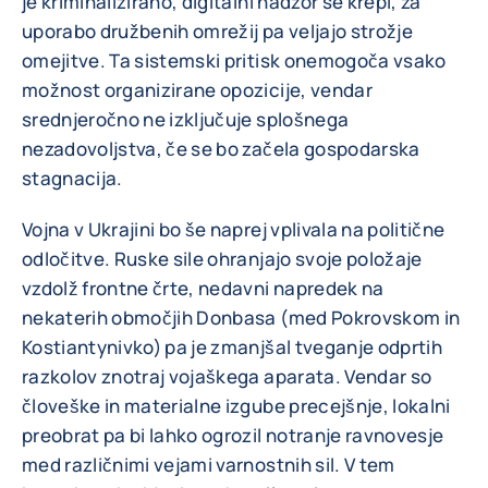
je kriminalizirano, digitalni nadzor se krepi, za
uporabo družbenih omrežij pa veljajo strožje
omejitve. Ta sistemski pritisk onemogoča vsako
možnost organizirane opozicije, vendar
srednjeročno ne izključuje splošnega
nezadovoljstva, če se bo začela gospodarska
stagnacija.
Vojna v Ukrajini bo še naprej vplivala na politične
odločitve. Ruske sile ohranjajo svoje položaje
vzdolž frontne črte, nedavni napredek na
nekaterih območjih Donbasa (med Pokrovskom in
Kostiantynivko) pa je zmanjšal tveganje odprtih
razkolov znotraj vojaškega aparata. Vendar so
človeške in materialne izgube precejšnje, lokalni
preobrat pa bi lahko ogrozil notranje ravnovesje
med različnimi vejami varnostnih sil. V tem