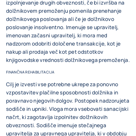
izpolnjevanje drugih obveznosti, če bi izvršba na
dolžnikovem premoženju pomenila prenehanje
dolžnikovega poslovanja ali če je dolžnikovo
poslovanje insolventno. Imenuje se upravitelj,
imenovan začasni upravitelj, ki mora med
nadzorom odobriti določene transakcije, kot je
nakup ali prodaja več kot pet odstotkov
knjigovodske vrednosti dolžnikovega premoženja.
FINANČNA REHABILITACIJA
Cilj je izvesti vse potrebne ukrepe za ponovno
vzpostavitev plačilne sposobnosti dolžnika in
poravnavo njegovih dolgov. Postopek nadzorujeta
sodišče in upniki. Vloga mora vsebovati sanacijski
načrt, ki zagotavlja izpolnitev dolžnikovih
obveznosti. Sodišče imenuje stečajnega
upravitelja za upravnega upravitelja, ki v obdobju