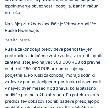
izpolnjevanje obveznosti, posojila, bančni računi
in stečaj.
Najvišje pritožbeno sodišče je Vrhovno sodišče
Ruske federacije.
POSPEŠENI POSTOPKI
Ruska zakonodaja predvideva poenostavljen
postopek za določene vrste zadev, v katerih upnik
zahteva izterjavo največ 500.000 RUB od pravne
osebe ali 250.000 RUB od samostojnega
podjetnika. Po ruski zakonodaji morajo sodniki
zadeve v poenostavljenem postopku obravnavati
v največ dveh mesecih od dneva, ko arbitražno
sodišče prejme tožbo ali vlogo. Po poteku roka za
predložitev dokazov sodniki zadeve presojajo po
vsebini, ne da bi stranke pozvali k udeležbi na