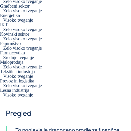
Zelo visoko tveganje
Gradbeni sektor
Zelo visoko tveganje
Energetika
Visoko tveganje
IKT
Zelo visoko tveganje
Kovinski sektor
Zelo visoko tveganje
Papirništvo
Zelo visoko tveganje
Farmacevtika
Srednje tveganje
Maloprodaja
Zelo visoko tveganje
Tekstilna industrija
Visoko tveganje
Prevoz in logistika
Zelo visoko tveganje
Lesna industrija
Visoko tveganje
Pregled
To poglavje je dragoceno orodje za finančne