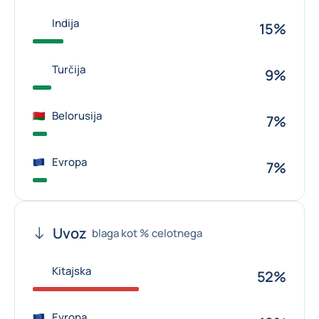
Indija
15%
Turčija
9%
Belorusija
7%
Evropa
7%
Uvoz
blaga kot % celotnega
Kitajska
52%
Evropa