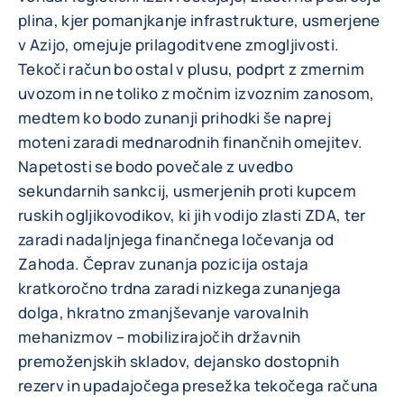
plina, kjer pomanjkanje infrastrukture, usmerjene
v Azijo, omejuje prilagoditvene zmogljivosti.
Tekoči račun bo ostal v plusu, podprt z zmernim
uvozom in ne toliko z močnim izvoznim zanosom,
medtem ko bodo zunanji prihodki še naprej
moteni zaradi mednarodnih finančnih omejitev.
Napetosti se bodo povečale z uvedbo
sekundarnih sankcij, usmerjenih proti kupcem
ruskih ogljikovodikov, ki jih vodijo zlasti ZDA, ter
zaradi nadaljnjega finančnega ločevanja od
Zahoda. Čeprav zunanja pozicija ostaja
kratkoročno trdna zaradi nizkega zunanjega
dolga, hkratno zmanjševanje varovalnih
mehanizmov – mobilizirajočih državnih
premoženjskih skladov, dejansko dostopnih
rezerv in upadajočega presežka tekočega računa