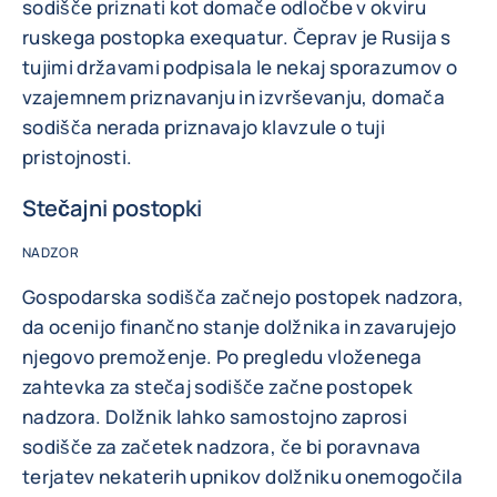
sodišče priznati kot domače odločbe v okviru
ruskega postopka exequatur. Čeprav je Rusija s
tujimi državami podpisala le nekaj sporazumov o
vzajemnem priznavanju in izvrševanju, domača
sodišča nerada priznavajo klavzule o tuji
pristojnosti.
Stečajni postopki
NADZOR
Gospodarska sodišča začnejo postopek nadzora,
da ocenijo finančno stanje dolžnika in zavarujejo
njegovo premoženje. Po pregledu vloženega
zahtevka za stečaj sodišče začne postopek
nadzora. Dolžnik lahko samostojno zaprosi
sodišče za začetek nadzora, če bi poravnava
terjatev nekaterih upnikov dolžniku onemogočila