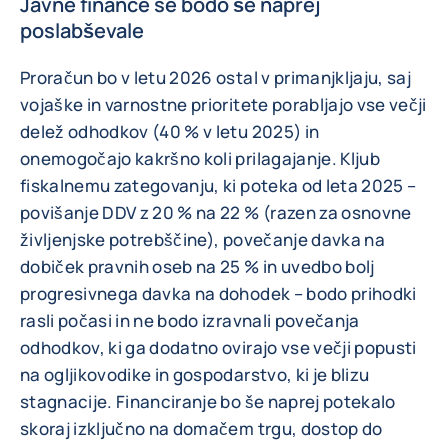
Javne finance se bodo še naprej
poslabševale
Proračun bo v letu 2026 ostal v primanjkljaju, saj
vojaške in varnostne prioritete porabljajo vse večji
delež odhodkov (40 % v letu 2025) in
onemogočajo kakršno koli prilagajanje. Kljub
fiskalnemu zategovanju, ki poteka od leta 2025 –
povišanje DDV z 20 % na 22 % (razen za osnovne
življenjske potrebščine), povečanje davka na
dobiček pravnih oseb na 25 % in uvedbo bolj
progresivnega davka na dohodek – bodo prihodki
rasli počasi in ne bodo izravnali povečanja
odhodkov, ki ga dodatno ovirajo vse večji popusti
na ogljikovodike in gospodarstvo, ki je blizu
stagnacije. Financiranje bo še naprej potekalo
skoraj izključno na domačem trgu, dostop do