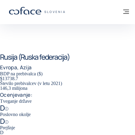
Pojdi na vsebino
Domov
Me
COFACE - ZAČETNA STRAN
SLOVENIA
Rusija (Ruska federacija)
Evropa, Azija
BDP na prebivalca ($)
$13738.7
Število prebivalcev (v letu 2021)
146,3 milijona
Ocenjevanje:
Tveganje države
D
Help
Poslovno okolje
D
Help
Prejšnje
D