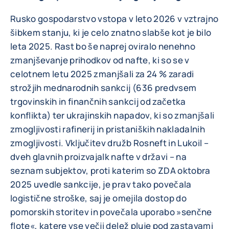
Rusko gospodarstvo vstopa v leto 2026 v vztrajno
šibkem stanju, ki je celo znatno slabše kot je bilo
leta 2025. Rast bo še naprej oviralo nenehno
zmanjševanje prihodkov od nafte, ki so se v
celotnem letu 2025 zmanjšali za 24 % zaradi
strožjih mednarodnih sankcij (636 predvsem
trgovinskih in finančnih sankcij od začetka
konflikta) ter ukrajinskih napadov, ki so zmanjšali
zmogljivosti rafinerij in pristaniških nakladalnih
zmogljivosti. Vključitev družb Rosneft in Lukoil –
dveh glavnih proizvajalk nafte v državi – na
seznam subjektov, proti katerim so ZDA oktobra
2025 uvedle sankcije, je prav tako povečala
logistične stroške, saj je omejila dostop do
pomorskih storitev in povečala uporabo »senčne
flote«, katere vse večji delež pluje pod zastavami