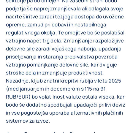
sektorje pa bo omejen. Na zasebni strani bodo
podjetja še naprej zmanjševala ali odlagala svoje
načrte širitve zaradi težjega dostopa do uvožene
opreme, zamud pri dobavi in nestabilnega
regulativnega okolja. Te omejitve bo še poslabšal
vztrajno napet trg dela. Zmanjšanje razpoložljive
delovne sile zaradi vojaškega naborja, upadanja
priseljevanja in staranja prebivalstva povzroča
vztrajno pomanjkanje delovne sile, kar dviguje
stroške dela in zmanjšuje produktivnost.
Nazadnje, kljub znatni krepitvi rublja v letu 2025
(med januarjem in decembrom s 115 na 91
RUB/EUR) bo volatilnost valute ostala visoka, kar
bodo še dodatno spodbujali upadajoči prilivi deviz
in vse pogostejša uporaba alternativnih plačilnih
sistemov za izvoz.