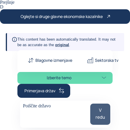
Prejšnje
D
Oglejte si druge glavne ekonomske kazalnike
This content has been automatically translated. It may not
be as accurate as the
original
.
Blagovne izmenjave
Sektorska tveganj
Izberite temo
Izberite poglavje strani
Primerjava držav
Poiščite državo
Poiščite državo
V
suggestions
redu