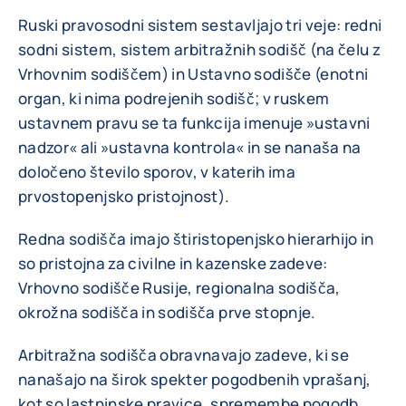
Ruski pravosodni sistem sestavljajo tri veje: redni
sodni sistem, sistem arbitražnih sodišč (na čelu z
Vrhovnim sodiščem) in Ustavno sodišče (enotni
organ, ki nima podrejenih sodišč; v ruskem
ustavnem pravu se ta funkcija imenuje »ustavni
nadzor« ali »ustavna kontrola« in se nanaša na
določeno število sporov, v katerih ima
prvostopenjsko pristojnost).
Redna sodišča imajo štiristopenjsko hierarhijo in
so pristojna za civilne in kazenske zadeve:
Vrhovno sodišče Rusije, regionalna sodišča,
okrožna sodišča in sodišča prve stopnje.
Arbitražna sodišča obravnavajo zadeve, ki se
nanašajo na širok spekter pogodbenih vprašanj,
kot so lastninske pravice, spremembe pogodb,