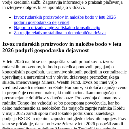
vodje kreditnih služb. Zagotavlja informacije o praksah plačevanja
in izterjave dolgov, ki se uporabljajo v državi.
Izvoz rudarskih proizvodov in naložbe bodo v letu 2026
podprli gospodarsko dejavnost
Naporno prizadevanje za fiskalno konsolidacijo
Za regijo relativno stabilna in demokratična država
Izvoz rudarskih proizvodov in naložbe bodo v letu
2026 podprli gospodarsko dejavnost
V letu 2026 naj bi se rast pospešila zaradi prihodkov iz izvoza
rudarskih proizvodov, ki bodo posledica ponovnih pogajanj o
koncesijskih pogodbah, ustanovitve skupnih podjetij in centralizacije
upravljanja z naravnimi viri v okviru državnega premoženjskega
sklada, imenovanega Mineral Wealth Fund. Izvoz bo imel višjo
vrednost zaradi mehanizma »Safe Harbour«, ki določa najnižjo ceno
in preprečuje cenovne prakse, ki multinacionalkam omogočajo
preusmerjanje dobičkov v davčne oaze. Proizvodnja diamantov v
rudniku Tongo (na vzhodu) se bo postopoma povečevala, kar bo
delno nadomestilo za nedoločen čas trajajoče zaprtje rudnika Koidu
v maju 2025 zaradi spora med lokalno podružnico izraelskega
podjetja BSGR in njenimi zaposlenimi glede delovnih pogojev. Prav
tako se pričakuje, da se bo izvoz železa v letu 2026 pospešil zaradi
širitve zmogljivosti rudnikov Marampa in Tonkolili (na zahodu