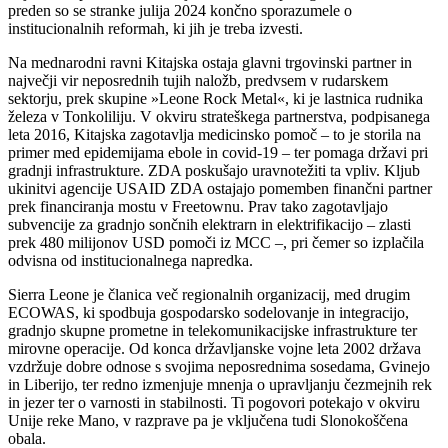
preden so se stranke julija 2024 končno sporazumele o
institucionalnih reformah, ki jih je treba izvesti.
Na mednarodni ravni Kitajska ostaja glavni trgovinski partner in
največji vir neposrednih tujih naložb, predvsem v rudarskem
sektorju, prek skupine »Leone Rock Metal«, ki je lastnica rudnika
železa v Tonkoliliju. V okviru strateškega partnerstva, podpisanega
leta 2016, Kitajska zagotavlja medicinsko pomoč – to je storila na
primer med epidemijama ebole in covid-19 – ter pomaga državi pri
gradnji infrastrukture. ZDA poskušajo uravnotežiti ta vpliv. Kljub
ukinitvi agencije USAID ZDA ostajajo pomemben finančni partner
prek financiranja mostu v Freetownu. Prav tako zagotavljajo
subvencije za gradnjo sončnih elektrarn in elektrifikacijo – zlasti
prek 480 milijonov USD pomoči iz MCC –, pri čemer so izplačila
odvisna od institucionalnega napredka.
Sierra Leone je članica več regionalnih organizacij, med drugim
ECOWAS, ki spodbuja gospodarsko sodelovanje in integracijo,
gradnjo skupne prometne in telekomunikacijske infrastrukture ter
mirovne operacije. Od konca državljanske vojne leta 2002 država
vzdržuje dobre odnose s svojima neposrednima sosedama, Gvinejo
in Liberijo, ter redno izmenjuje mnenja o upravljanju čezmejnih rek
in jezer ter o varnosti in stabilnosti. Ti pogovori potekajo v okviru
Unije reke Mano, v razprave pa je vključena tudi Slonokoščena
obala.