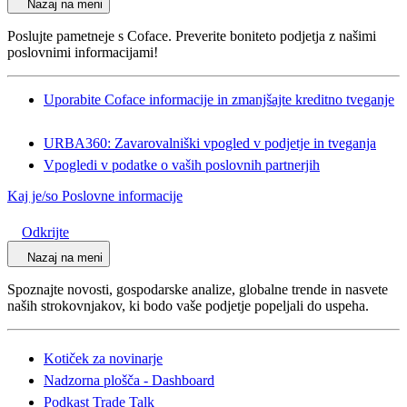
Nazaj na meni
Poslujte pametneje s Coface. Preverite boniteto podjetja z našimi
poslovnimi informacijami!
Uporabite Coface informacije in zmanjšajte kreditno tveganje
URBA360: Zavarovalniški vpogled v podjetje in tveganja
Vpogledi v podatke o vaših poslovnih partnerjih
Kaj je/so Poslovne informacije
Odkrijte
Nazaj na meni
Spoznajte novosti, gospodarske analize, globalne trende in nasvete
naših strokovnjakov, ki bodo vaše podjetje popeljali do uspeha.
Kotiček za novinarje
Nadzorna plošča - Dashboard
Podkast Trade Talk