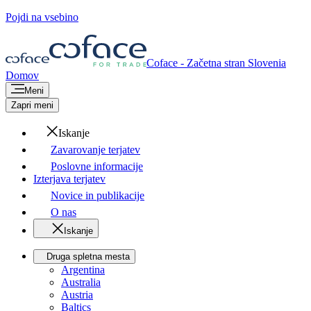
Pojdi na vsebino
Coface - Začetna stran
Slovenia
Domov
Meni
Zapri meni
Iskanje
Zavarovanje terjatev
Poslovne informacije
Izterjava terjatev
Novice in publikacije
O nas
Iskanje
Druga spletna mesta
Argentina
Australia
Austria
Baltics