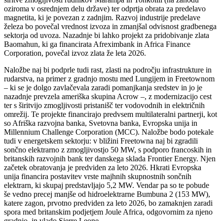
oziroma v osrednjem delu države) ter odprtja obrata za predelavo
magnetita, ki je povezan z zadnjim. Razvoj industrije predelave
železa bo povečal vrednost izvoza in zmanjšal odvisnost gradbenega
sektorja od uvoza. Nazadnje bi lahko projekt za pridobivanje zlata
Baomahun, ki ga financirata Afreximbank in Africa Finance
Corporation, povečal izvoz zlata že leta 2026.
Naložbe naj bi podprle tudi rast, zlasti na področju infrastrukture in
rudarstva, na primer z gradnjo mostu med Lungijem in Freetownom
– ki se je dolgo zavlačevala zaradi pomanjkanja sredstev in jo je
nazadnje prevzela ameriška skupina Acrow –, z modernizacijo cest
ter s širitvijo zmogljivosti pristanišč ter vodovodnih in električnih
omrežij. Te projekte financirajo predvsem multilateralni partnerji, kot
so Afriška razvojna banka, Svetovna banka, Evropska unija in
Millennium Challenge Corporation (MCC). Naložbe bodo potekale
tudi v energetskem sektorju: v bližini Freetowna naj bi zgradili
sončno elektrarno z zmogljivostjo 50 MW, s podporo francoskih in
britanskih razvojnih bank ter danskega sklada Frontier Energy. Njen
začetek obratovanja je predviden za leto 2026. Hkrati Evropska
unija financira postavitev vrste majhnih skupnostnih sončnih
elektrarn, ki skupaj predstavljajo 5,2 MW. Vendar pa so te pobude
še vedno precej manjše od hidroelektrarne Bumbuna 2 (153 MW),
katere zagon, prvotno predviden za leto 2026, bo zamaknjen zaradi
spora med britanskim podjetjem Joule Africa, odgovornim za njeno
gradnjo, in vlado Sierre Leone.