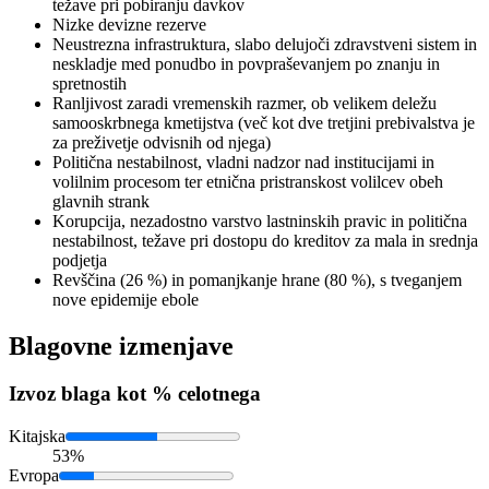
težave pri pobiranju davkov
Nizke devizne rezerve
Neustrezna infrastruktura, slabo delujoči zdravstveni sistem in
neskladje med ponudbo in povpraševanjem po znanju in
spretnostih
Ranljivost zaradi vremenskih razmer, ob velikem deležu
samooskrbnega kmetijstva (več kot dve tretjini prebivalstva je
za preživetje odvisnih od njega)
Politična nestabilnost, vladni nadzor nad institucijami in
volilnim procesom ter etnična pristranskost volilcev obeh
glavnih strank
Korupcija, nezadostno varstvo lastninskih pravic in politična
nestabilnost, težave pri dostopu do kreditov za mala in srednja
podjetja
Revščina (26 %) in pomanjkanje hrane (80 %), s tveganjem
nove epidemije ebole
Blagovne izmenjave
Izvoz
blaga kot % celotnega
Kitajska
53%
Evropa