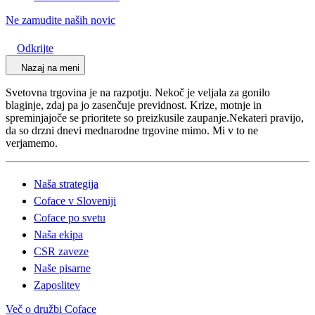
Ne zamudite naših novic
Odkrijte
Nazaj na meni
Svetovna trgovina je na razpotju. Nekoč je veljala za gonilo
blaginje, zdaj pa jo zasenčuje previdnost. Krize, motnje in
spreminjajoče se prioritete so preizkusile zaupanje.Nekateri pravijo,
da so drzni dnevi mednarodne trgovine mimo. Mi v to ne
verjamemo.
Naša strategija
Coface v Sloveniji
Coface po svetu
Naša ekipa
CSR zaveze
Naše pisarne
Zaposlitev
Več o družbi Coface