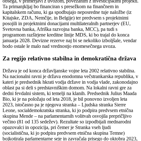
obsega, v primerjavi z uvozom, povezanim z investicijskimi projekti.
Ta primanjkljaj bo financiran s presežkom na finančnem in
kapitalskem računu, ki ga spodbujajo neposredne tuje naložbe (iz
Kitajske, ZDA, Nemčije, in Belgije) ter predvsem s projektnimi
posojili in projektnimi donacijami multilateralnih partnerjev (EU,
Svetovna banka, Afriška razvojna banka, MCC), pa tudi s
programom razširjene kreditne linije MDS, ki bo trajal do konca
januarja 2028. Devizne rezerve naj bi se nekoliko izboljšale, vendar
bodo ostale le malo nad vrednostjo enomesečnega uvoza.
Za regijo relativno stabilna in demokratična država
Država je od konca državljanske vojne leta 2002 relativno stabilna.
Na nacionalni ravni je država enodomna večstrankarska republika, v
kateri je predsednik hkrati vodja države in vodja vlade, zakonodajno
oblast pa si deli s predstavniškim domom. Na lokalni ravni gre za
dedni fevdalni sistem, ki temelji na klanih. Predsednik Julius Maada
Bio, ki je na položaju od leta 2018, je bil ponovno izvoljen leta
2023, istočasno pa je njegova stranka – Ljudska stranka Sierre
Leone, socialdemokratska stranka, ki jo podpira predvsem etnična
skupina Mende – na parlamentarnih volitvah osvojila prepričljivo
večino (81 od 135 sedežev). Rezultate so izpodbijali mednarodni
opazovalci in opozicija, pri čemer je Stranka vseh ljudi
(socialistična, ki jo podpira predvsem etnična skupina Temne)
bojkotirala parlamentarne seje in zavračala prisego do oktobra 2023,