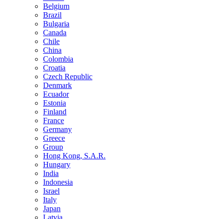
Belgium
Brazil
Bulgaria
Canada
Chile
China
Colombia
Croatia
Czech Republic
Denmark
Ecuador
Estonia
Finland
France
Germany
Greece
Group
Hong Kong, S.A.R.
Hungary
India
Indonesia
Israel
Italy
Japan
Latvia