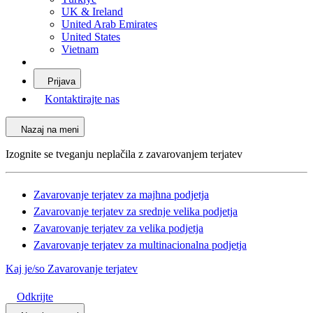
UK & Ireland
United Arab Emirates
United States
Vietnam
Prijava
Kontaktirajte nas
Nazaj na meni
Izognite se tveganju neplačila z zavarovanjem terjatev
Zavarovanje terjatev za majhna podjetja
Zavarovanje terjatev za srednje velika podjetja
Zavarovanje terjatev za velika podjetja
Zavarovanje terjatev za multinacionalna podjetja
Kaj je/so Zavarovanje terjatev
Odkrijte