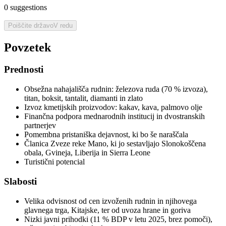
0
suggestions
Poiščite državo
V redu
Povzetek
Prednosti
Obsežna nahajališča rudnin: železova ruda (70 % izvoza),
titan, boksit, tantalit, diamanti in zlato
Izvoz kmetijskih proizvodov: kakav, kava, palmovo olje
Finančna podpora mednarodnih institucij in dvostranskih
partnerjev
Pomembna pristaniška dejavnost, ki bo še naraščala
Članica Zveze reke Mano, ki jo sestavljajo Slonokoščena
obala, Gvineja, Liberija in Sierra Leone
Turistični potencial
Slabosti
Velika odvisnost od cen izvoženih rudnin in njihovega
glavnega trga, Kitajske, ter od uvoza hrane in goriva
Nizki javni prihodki (11 % BDP v letu 2025, brez pomoči),