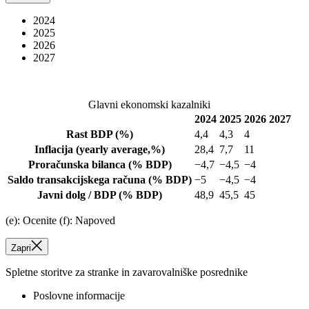
2024
2025
2026
2027
Glavni ekonomski kazalniki
2024
2025
2026
2027
Rast BDP
(%)
4,4
4,3
4
Inflacija
(yearly average,%)
28,4
7,7
11
Proračunska bilanca
(% BDP)
−4,7
−4,5
−4
Saldo transakcijskega računa
(% BDP)
−5
−4,5
−4
Javni dolg / BDP
(% BDP)
48,9
45,5
45
(e): Ocenite (f): Napoved
Zapri
Spletne storitve za stranke in zavarovalniške posrednike
Poslovne informacije