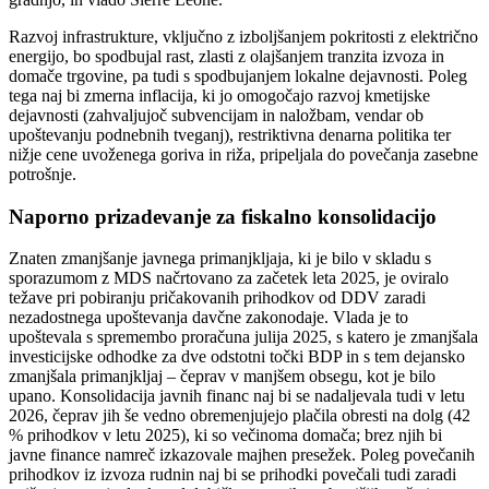
Razvoj infrastrukture, vključno z izboljšanjem pokritosti z električno
energijo, bo spodbujal rast, zlasti z olajšanjem tranzita izvoza in
domače trgovine, pa tudi s spodbujanjem lokalne dejavnosti. Poleg
tega naj bi zmerna inflacija, ki jo omogočajo razvoj kmetijske
dejavnosti (zahvaljujoč subvencijam in naložbam, vendar ob
upoštevanju podnebnih tveganj), restriktivna denarna politika ter
nižje cene uvoženega goriva in riža, pripeljala do povečanja zasebne
potrošnje.
Naporno prizadevanje za fiskalno konsolidacijo
Znaten zmanjšanje javnega primanjkljaja, ki je bilo v skladu s
sporazumom z MDS načrtovano za začetek leta 2025, je oviralo
težave pri pobiranju pričakovanih prihodkov od DDV zaradi
nezadostnega upoštevanja davčne zakonodaje. Vlada je to
upoštevala s spremembo proračuna julija 2025, s katero je zmanjšala
investicijske odhodke za dve odstotni točki BDP in s tem dejansko
zmanjšala primanjkljaj – čeprav v manjšem obsegu, kot je bilo
upano. Konsolidacija javnih financ naj bi se nadaljevala tudi v letu
2026, čeprav jih še vedno obremenjujejo plačila obresti na dolg (42
% prihodkov v letu 2025), ki so večinoma domača; brez njih bi
javne finance namreč izkazovale majhen presežek. Poleg povečanih
prihodkov iz izvoza rudnin naj bi se prihodki povečali tudi zaradi