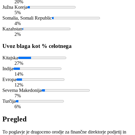
20%
Južna Koreja
5%
Somalia, Somali Republic
4%
Kazahstan
2%
Uvoz
blaga kot % celotnega
Kitajska
27%
Indija
14%
Evropa
12%
Severna Makedonija
7%
Turčija
6%
Pregled
To poglavje je dragoceno orodje za finančne direktorje podjetij in