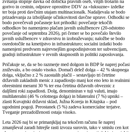
zvišanja stopnje davka od dobička pravnih oseb, višjih trošarin na
gorivo in cestnin, odprave oprostitve DDV za »luksuzne« izdelke
ter boja proti davčnim utajam multinacionalk. Nadaljevala se bodo
prizadevanja za izboljšanje učinkovitosti davčne uprave. Odhodki se
bodo povečevali počasneje kot prihodki: povečanje tekočih
odhodkov bo namenjeno plačam javnih uslužbencev (20-odstotno
povečanje od septembra 2026), pri čemer se bo povečalo število
javnih uslužbencev v zdravstvu in izobraževanju; naložbe se bodo
osredotočile na kmetijstvo in infrastrukturo; socialni izdatki bodo
namenjeni predvsem najrevnejšim gospodinjstvom ter subvencijam,
gradnji infrastrukture v revnih skupnostih in politiki zaposlovanja.
Pričakuje se, da se bo razmerje med dolgom in BDP še naprej počasi
zniževalo, a bo ostalo visoko. Domači delež dolga – 42 % skupnega
dolga, vključno z 2 % zaostalih plačil – sestavljajo tri četrtine
državnih zakladnih menic z zapadlostjo manj kot eno leto in realnimi
obrestnimi merami 30 % ter ena četrtina državnih obveznic z
daljšimi roki zapadlosti. Dolg, denominiran v tuji valuti, imajo
multilateralni (46 % celotnega dolga) in bilateralni (7 %) upniki –
zlasti Kuvajtski državni sklad, Južna Koreja in Kitajska – pod
ugodnimi pogoji. Preostanek (5 %) zadeva komercialne terjatve.
Tveganje prezadolženosti ostaja visoko.
Leta 2026 naj bi se primanjkljaj na tekočem računu še naprej
zmanjševal zaradi hitrejše rasti izvoza surovin, tako v smislu cen kot