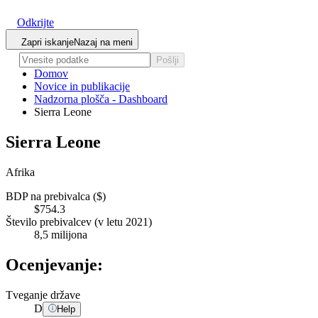
Odkrijte
Zapri iskanje
Nazaj na meni
Pošlji
Domov
Novice in publikacije
Nadzorna plošča - Dashboard
Sierra Leone
Sierra Leone
Afrika
BDP na prebivalca ($)
$754.3
Število prebivalcev (v letu 2021)
8,5 milijona
Ocenjevanje:
Tveganje države
D
Help