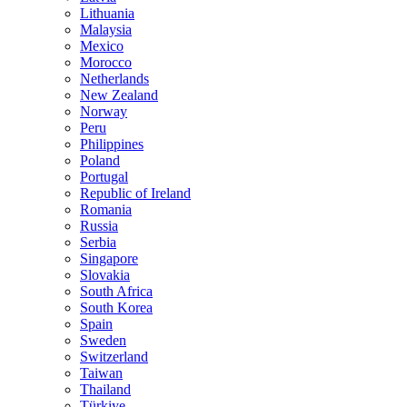
Lithuania
Malaysia
Mexico
Morocco
Netherlands
New Zealand
Norway
Peru
Philippines
Poland
Portugal
Republic of Ireland
Romania
Russia
Serbia
Singapore
Slovakia
South Africa
South Korea
Spain
Sweden
Switzerland
Taiwan
Thailand
Türkiye