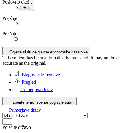
Poslovno okolje
D
Help
Prejšnje
D
Prejšnje
D
Oglejte si druge glavne ekonomske kazalnike
This content has been automatically translated. It may not be as
accurate as the
original
.
Blagovne izmenjave
Pregled
Primerjava držav
Izberite temo
Izberite poglavje strani
Primerjava držav
Poiščite državo