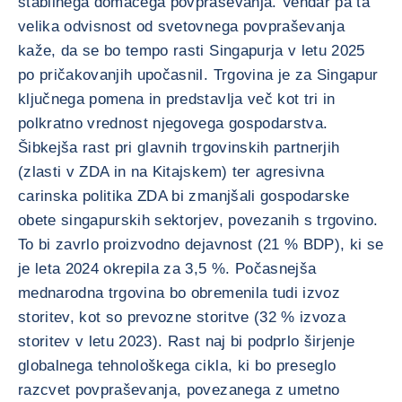
stabilnega domačega povpraševanja. Vendar pa ta
velika odvisnost od svetovnega povpraševanja
kaže, da se bo tempo rasti Singapurja v letu 2025
po pričakovanjih upočasnil. Trgovina je za Singapur
ključnega pomena in predstavlja več kot tri in
polkratno vrednost njegovega gospodarstva.
Šibkejša rast pri glavnih trgovinskih partnerjih
(zlasti v ZDA in na Kitajskem) ter agresivna
carinska politika ZDA bi zmanjšali gospodarske
obete singapurskih sektorjev, povezanih s trgovino.
To bi zavrlo proizvodno dejavnost (21 % BDP), ki se
je leta 2024 okrepila za 3,5 %. Počasnejša
mednarodna trgovina bo obremenila tudi izvoz
storitev, kot so prevozne storitve (32 % izvoza
storitev v letu 2023). Rast naj bi podprlo širjenje
globalnega tehnološkega cikla, ki bo preseglo
razcvet povpraševanja, povezanega z umetno