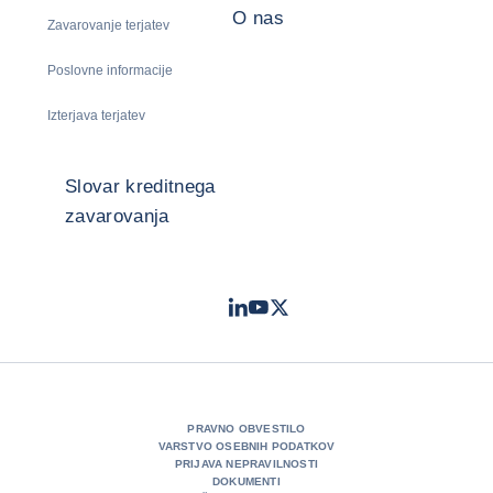
O nas
Zavarovanje terjatev
Poslovne informacije
Izterjava terjatev
Slovar kreditnega
zavarovanja
LinkedIn
Youtube
Twitter
- Coface
- Coface
- Coface
PRAVNO OBVESTILO
VARSTVO OSEBNIH PODATKOV
PRIJAVA NEPRAVILNOSTI
DOKUMENTI