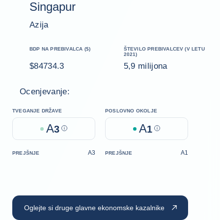
Singapur
Azija
BDP NA PREBIVALCA ($)
ŠTEVILO PREBIVALCEV (V LETU
2021)
$84734.3
5,9 milijona
Ocenjevanje:
TVEGANJE DRŽAVE
POSLOVNO OKOLJE
A
A
3
Help
1
Help
A3
A1
PREJŠNJE
PREJŠNJE
Oglejte si druge glavne ekonomske kazalnike