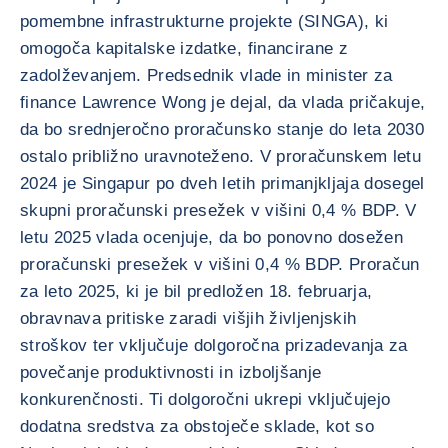
pomembne infrastrukturne projekte (SINGA), ki
omogoča kapitalske izdatke, financirane z
zadolževanjem. Predsednik vlade in minister za
finance Lawrence Wong je dejal, da vlada pričakuje,
da bo srednjeročno proračunsko stanje do leta 2030
ostalo približno uravnoteženo. V proračunskem letu
2024 je Singapur po dveh letih primanjkljaja dosegel
skupni proračunski presežek v višini 0,4 % BDP. V
letu 2025 vlada ocenjuje, da bo ponovno dosežen
proračunski presežek v višini 0,4 % BDP. Proračun
za leto 2025, ki je bil predložen 18. februarja,
obravnava pritiske zaradi višjih življenjskih
stroškov ter vključuje dolgoročna prizadevanja za
povečanje produktivnosti in izboljšanje
konkurenčnosti. Ti dolgoročni ukrepi vključujejo
dodatna sredstva za obstoječe sklade, kot so