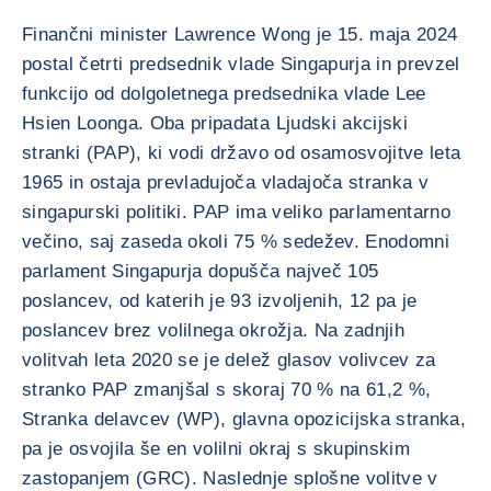
Finančni minister Lawrence Wong je 15. maja 2024
postal četrti predsednik vlade Singapurja in prevzel
funkcijo od dolgoletnega predsednika vlade Lee
Hsien Loonga. Oba pripadata Ljudski akcijski
stranki (PAP), ki vodi državo od osamosvojitve leta
1965 in ostaja prevladujoča vladajoča stranka v
singapurski politiki. PAP ima veliko parlamentarno
večino, saj zaseda okoli 75 % sedežev. Enodomni
parlament Singapurja dopušča največ 105
poslancev, od katerih je 93 izvoljenih, 12 pa je
poslancev brez volilnega okrožja. Na zadnjih
volitvah leta 2020 se je delež glasov volivcev za
stranko PAP zmanjšal s skoraj 70 % na 61,2 %,
Stranka delavcev (WP), glavna opozicijska stranka,
pa je osvojila še en volilni okraj s skupinskim
zastopanjem (GRC). Naslednje splošne volitve v