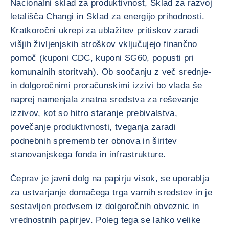
Nacionalni sklad za produktivnost, Sklad za razvoj
letališča Changi in Sklad za energijo prihodnosti.
Kratkoročni ukrepi za ublažitev pritiskov zaradi
višjih življenjskih stroškov vključujejo finančno
pomoč (kuponi CDC, kuponi SG60, popusti pri
komunalnih storitvah). Ob soočanju z več srednje-
in dolgoročnimi proračunskimi izzivi bo vlada še
naprej namenjala znatna sredstva za reševanje
izzivov, kot so hitro staranje prebivalstva,
povečanje produktivnosti, tveganja zaradi
podnebnih sprememb ter obnova in širitev
stanovanjskega fonda in infrastrukture.
Čeprav je javni dolg na papirju visok, se uporablja
za ustvarjanje domačega trga varnih sredstev in je
sestavljen predvsem iz dolgoročnih obveznic in
vrednostnih papirjev. Poleg tega se lahko velike