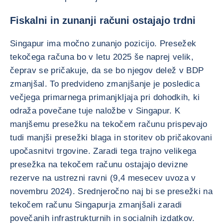
Fiskalni in zunanji računi ostajajo trdni
Singapur ima močno zunanjo pozicijo. Presežek
tekočega računa bo v letu 2025 še naprej velik,
čeprav se pričakuje, da se bo njegov delež v BDP
zmanjšal. To predvideno zmanjšanje je posledica
večjega primarnega primanjkljaja pri dohodkih, ki
odraža povečane tuje naložbe v Singapur. K
manjšemu presežku na tekočem računu prispevajo
tudi manjši presežki blaga in storitev ob pričakovani
upočasnitvi trgovine. Zaradi tega trajno velikega
presežka na tekočem računu ostajajo devizne
rezerve na ustrezni ravni (9,4 mesecev uvoza v
novembru 2024). Srednjeročno naj bi se presežki na
tekočem računu Singapurja zmanjšali zaradi
povečanih infrastrukturnih in socialnih izdatkov.