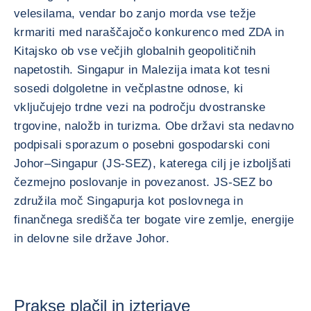
velesilama, vendar bo zanjo morda vse težje
krmariti med naraščajočo konkurenco med ZDA in
Kitajsko ob vse večjih globalnih geopolitičnih
napetostih. Singapur in Malezija imata kot tesni
sosedi dolgoletne in večplastne odnose, ki
vključujejo trdne vezi na področju dvostranske
trgovine, naložb in turizma. Obe državi sta nedavno
podpisali sporazum o posebni gospodarski coni
Johor–Singapur (JS-SEZ), katerega cilj je izboljšati
čezmejno poslovanje in povezanost. JS-SEZ bo
združila moč Singapurja kot poslovnega in
finančnega središča ter bogate vire zemlje, energije
in delovne sile države Johor.
Prakse plačil in izterjave