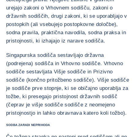
urejajo zakoni o Vrhovnem sodišču, zakoni o
državnih sodiščih, drugi zakoni, ki se uporabljajo v
postopkih (ali vsebujejo postopkovne določbe),
sodna pravila, praktična navodila, sodna praksa in
pristojnosti, ki izhajajo iz narave sodišča.
Singapurska sodišča sestavljajo državna
(podrejena) sodišča in Vrhovno sodišče. Vrhovno
sodišče sestavljata Višje sodišče in Prizivno
sodišče (končno pritožbeno sodišče). Višje sodišče
je sodišče prve stopnje, ki se običajno uporablja za
tožbe, ki presegajo pristojnost državnih sodišč
(čeprav je višje sodišče sodišče z neomejeno
pristojnostjo in lahko obravnava katero koli tožbo).
SODBA ZARADI NEPRIHODA
Če tožena stranka ne nastopi pred sodiščem ali ne