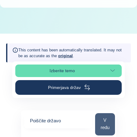
This content has been automatically translated. It may not
be as accurate as the
original
.
Izberite temo
Izberite poglavje strani
Primerjava držav
Poiščite državo
V
Poiščite državo
redu
0
suggestions