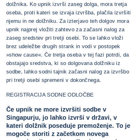
dolžnika. Ko upnik izvrši zaseg dolga, mora tretja
oseba, proti kateri se izvaja izvršba, plačila izvršiti
njemu in ne dolžniku. Za izterjavo teh dolgov mora
upnik najprej vložiti zahtevo za začasni nalog za
zaseg sredstev pri tretji osebi. To se lahko vloži
brez udeležbe drugih strank in vodi v postopek
»show cause«. Če tretja oseba v tej fazi potrdi, da
obstajajo sredstva, ki so dolgovana dolžniku iz
sodbe, lahko sodni tajnik začasni nalog za izvršbo
pri tretji osebi spremeni v dokončnega.
REGISTRACIJA SODNE ODLOČBE
Če upnik ne more izvršiti sodbe v
Singapurju, jo lahko izvrši v državi, v
kateri dolžnik poseduje premoženje. To je
mogoče storiti z začetkom novega