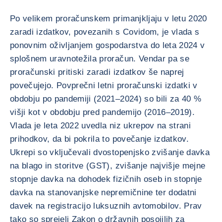
Po velikem proračunskem primanjkljaju v letu 2020
zaradi izdatkov, povezanih s Covidom, je vlada s
ponovnim oživljanjem gospodarstva do leta 2024 v
splošnem uravnotežila proračun. Vendar pa se
proračunski pritiski zaradi izdatkov še naprej
povečujejo. Povprečni letni proračunski izdatki v
obdobju po pandemiji (2021–2024) so bili za 40 %
višji kot v obdobju pred pandemijo (2016–2019).
Vlada je leta 2022 uvedla niz ukrepov na strani
prihodkov, da bi pokrila to povečanje izdatkov.
Ukrepi so vključevali dvostopenjsko zvišanje davka
na blago in storitve (GST), zvišanje najvišje mejne
stopnje davka na dohodek fizičnih oseb in stopnje
davka na stanovanjske nepremičnine ter dodatni
davek na registracijo luksuznih avtomobilov. Prav
tako so sprejeli Zakon o državnih posojilih za