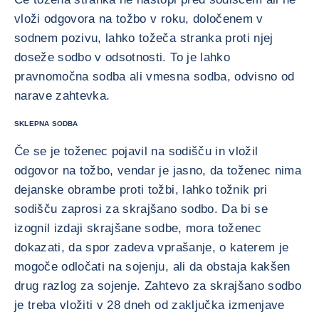
vloži odgovora na tožbo v roku, določenem v
sodnem pozivu, lahko tožeča stranka proti njej
doseže sodbo v odsotnosti. To je lahko
pravnomočna sodba ali vmesna sodba, odvisno od
narave zahtevka.
SKLEPNA SODBA
Če se je toženec pojavil na sodišču in vložil
odgovor na tožbo, vendar je jasno, da toženec nima
dejanske obrambe proti tožbi, lahko tožnik pri
sodišču zaprosi za skrajšano sodbo. Da bi se
izognil izdaji skrajšane sodbe, mora toženec
dokazati, da spor zadeva vprašanje, o katerem je
mogoče odločati na sojenju, ali da obstaja kakšen
drug razlog za sojenje. Zahtevo za skrajšano sodbo
je treba vložiti v 28 dneh od zaključka izmenjave