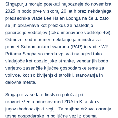
Singapurju morajo potekati najpozneje do novembra
2025 in bodo prve v skoraj 20 letih brez nekdanjega
predsednika vlade Lee Hsien Loonga na čelu, zato
se jih obravnava kot preizkus za naslednjo
generacijo voditeljev (tako imenovane voditelje 4G).
Odmevni sodni primeri nekdanjega ministra za
promet Subramaniam Iswarana (PAP) in vodje WP
Pritama Singha so morda vplivali na ugled tako
vladajoče kot opozicijske stranke, vendar jih bodo
verjetno zasenčile ključne gospodarske teme za
volivce, kot so življenjski stroški, stanovanja in
delovna mesta.
Singapur zaseda edinstven položaj pri
uravnoteženju odnosov med ZDA in Kitajsko v
jugovzhodnoazijski regiji. Ta majhna država ohranja
tesne gospodarske in politične vezi z obema