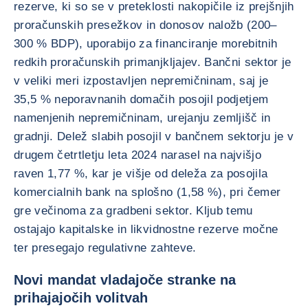
rezerve, ki so se v preteklosti nakopičile iz prejšnjih
proračunskih presežkov in donosov naložb (200–
300 % BDP), uporabijo za financiranje morebitnih
redkih proračunskih primanjkljajev. Bančni sektor je
v veliki meri izpostavljen nepremičninam, saj je
35,5 % neporavnanih domačih posojil podjetjem
namenjenih nepremičninam, urejanju zemljišč in
gradnji. Delež slabih posojil v bančnem sektorju je v
drugem četrtletju leta 2024 narasel na najvišjo
raven 1,77 %, kar je višje od deleža za posojila
komercialnih bank na splošno (1,58 %), pri čemer
gre večinoma za gradbeni sektor. Kljub temu
ostajajo kapitalske in likvidnostne rezerve močne
ter presegajo regulativne zahteve.
Novi mandat vladajoče stranke na
prihajajočih volitvah