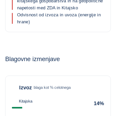
kitajskega gospodarstva in na geopolitične
napetosti med ZDA in Kitajsko
Odvisnost od izvoza in uvoza (energije in
hrane)
Blagovne izmenjave
Izvoz
blaga kot % celotnega
Kitajska
14%