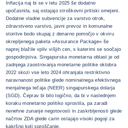
Inflacija naj bi se v letu 2025 še dodatno
upočasnila, saj ostajajo stroškovni pritiski omejeni.
Dodatne vladne subvencije za varstvo otrok,
zdravstveno varstvo, javni prevoz in komunalne
storitve bodo skupaj z denarno pomočjo v okviru
okrepljenega paketa »Assurance Package« še
naprej blažile vpliv višjih cen, s katerimi se soočajo
gospodinjstva. Singapurska monetarna oblast je od
zadnjega zaostrovanja monetarne politike oktobra
2022 skozi vse leto 2024 ohranjala restriktivno
naravnanost politike glede nominalnega efektivnega
menjalnega tečaja (NEER) singapurskega dolarja
(SGD). Čeprav bi bilo logično, da bi v naslednjem
koraku monetarno politiko sprostila, pa zaradi
nenehne zunanje negotovosti in zaskrbljenosti glede
načrtov ZDA glede carin ostajajo visoki pogoji za
kakršno koli sproščanje.