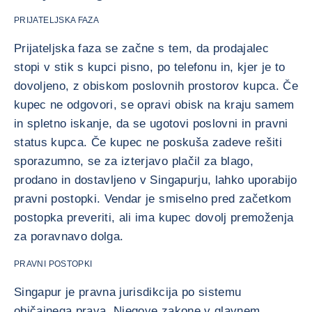
PRIJATELJSKA FAZA
Prijateljska faza se začne s tem, da prodajalec
stopi v stik s kupci pisno, po telefonu in, kjer je to
dovoljeno, z obiskom poslovnih prostorov kupca. Če
kupec ne odgovori, se opravi obisk na kraju samem
in spletno iskanje, da se ugotovi poslovni in pravni
status kupca. Če kupec ne poskuša zadeve rešiti
sporazumno, se za izterjavo plačil za blago,
prodano in dostavljeno v Singapurju, lahko uporabijo
pravni postopki. Vendar je smiselno pred začetkom
postopka preveriti, ali ima kupec dovolj premoženja
za poravnavo dolga.
PRAVNI POSTOPKI
Singapur je pravna jurisdikcija po sistemu
običajnega prava. Njegove zakone v glavnem