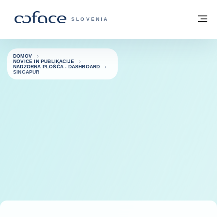
Pojdi na vsebino
Domov
Me
COFACE - ZAČETNA STRAN
SLOVENIA
DOMOV
NOVICE IN PUBLIKACIJE
NADZORNA PLOŠČA - DASHBOARD
SINGAPUR