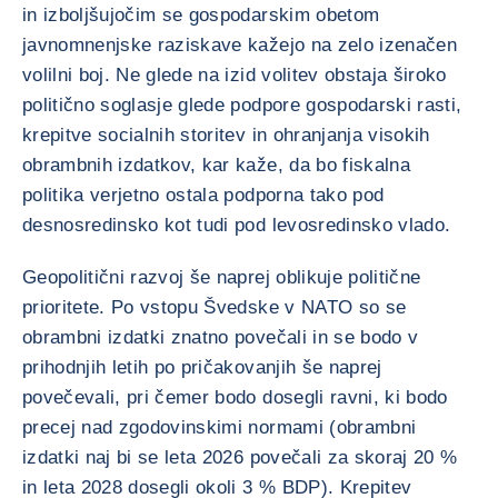
in izboljšujočim se gospodarskim obetom
javnomnenjske raziskave kažejo na zelo izenačen
volilni boj. Ne glede na izid volitev obstaja široko
politično soglasje glede podpore gospodarski rasti,
krepitve socialnih storitev in ohranjanja visokih
obrambnih izdatkov, kar kaže, da bo fiskalna
politika verjetno ostala podporna tako pod
desnosredinsko kot tudi pod levosredinsko vlado.
Geopolitični razvoj še naprej oblikuje politične
prioritete. Po vstopu Švedske v NATO so se
obrambni izdatki znatno povečali in se bodo v
prihodnjih letih po pričakovanjih še naprej
povečevali, pri čemer bodo dosegli ravni, ki bodo
precej nad zgodovinskimi normami (obrambni
izdatki naj bi se leta 2026 povečali za skoraj 20 %
in leta 2028 dosegli okoli 3 % BDP). Krepitev