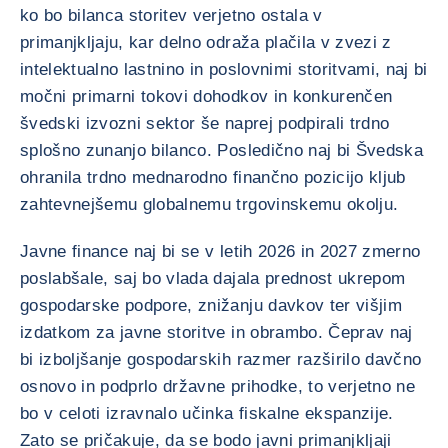
ko bo bilanca storitev verjetno ostala v
primanjkljaju, kar delno odraža plačila v zvezi z
intelektualno lastnino in poslovnimi storitvami, naj bi
močni primarni tokovi dohodkov in konkurenčen
švedski izvozni sektor še naprej podpirali trdno
splošno zunanjo bilanco. Posledično naj bi Švedska
ohranila trdno mednarodno finančno pozicijo kljub
zahtevnejšemu globalnemu trgovinskemu okolju.
Javne finance naj bi se v letih 2026 in 2027 zmerno
poslabšale, saj bo vlada dajala prednost ukrepom
gospodarske podpore, znižanju davkov ter višjim
izdatkom za javne storitve in obrambo. Čeprav naj
bi izboljšanje gospodarskih razmer razširilo davčno
osnovo in podprlo državne prihodke, to verjetno ne
bo v celoti izravnalo učinka fiskalne ekspanzije.
Zato se pričakuje, da se bodo javni primanjkljaji