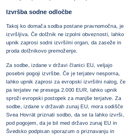
Izvršba sodne odločbe
Takoj ko domača sodba postane pravnomočna, je
izvršljiva. Če dolžnik ne izpolni obveznosti, lahko
upnik zaprosi sodni izvršilni organ, da zaseže in
proda dolžnikovo premoženje.
Za sodbe, izdane v državi članici EU, veljajo
posebni pogoji izvršbe. Če je terjatev nesporna,
lahko upnik zaprosi za evropski izvršilni nalog, če
pa terjatev ne presega 2.000 EUR, lahko upnik
sproži evropski postopek za manjše terjatve. Za
sodbe, izdane v državah zunaj EU, mora sodišče
Svea Hovrät priznati sodbo, da se ta lahko izvrši,
pod pogojem, da je bil med državo zunaj EU in
Švedsko podpisan sporazum o priznavanju in