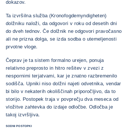
dokazov.
Ta izvršilna služba (Kronofogdemyndigheten)
dolžniku naloži, da odgovori v roku od desetih dni
do dveh tednov. Če dolžnik ne odgovori pravočasno
ali ne prizna dolga, se izda sodba o utemeljenosti
prvotne vloge.
Čeprav je ta sistem formalno urejen, ponuja
relativno preprosto in hitro rešitev v zvezi z
nespornimi terjatvami, kar je znatno razbremenilo
sodišča. Upniki niso dolžni najeti odvetnika, vendar
bi bilo v nekaterih okoliščinah priporočljivo, da to
storijo. Postopek traja v povprečju dva meseca od
vložitve zahtevka do izdaje odločbe. Odločba je
takoj izvršljiva.
SODNI POSTOPKI