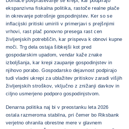
Domače povpraševanje se krepi, kar podpirajo
ekspanzivna fiskalna politika, rastoče realne plače
in okrevanje potrošnje gospodinjstev. Ker so se
inflacijski pritiski umirili v primerjavi s prejšnjimi
vrhovi, rast plač ponovno presega rast cen
življenjskih potrebščin, kar prispeva k obnovi kupne
moči. Trg dela ostaja šibkejši kot pred
gospodarskim upadom, vendar kaže znake
izboljšanja, kar krepi zaupanje gospodinjstev in
njihovo porabo. Gospodarsko dejavnost podpirajo
tudi vladni ukrepi za ublažitev pritiskov zaradi višjih
življenjskih stroškov, vključno z znižanji davkov in
ciljno usmerjeno podporo gospodinjstvom.
Denarna politika naj bi v preostanku leta 2026
ostala razmeroma stabilna, pri čemer bo Riksbank
verjetno ohranila obrestne mere v glavnem