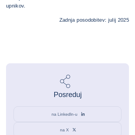
upnikov.
Zadnja posodobitev: julij 2025
Posreduj
na Linkedln-u
na X