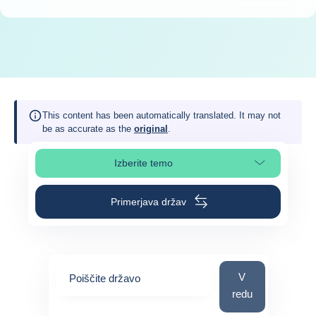
This content has been automatically translated. It may not
be as accurate as the
original
.
Izberite temo
Izberite poglavje strani
Primerjava držav
Poiščite državo
V
Poiščite državo
redu
0
suggestions