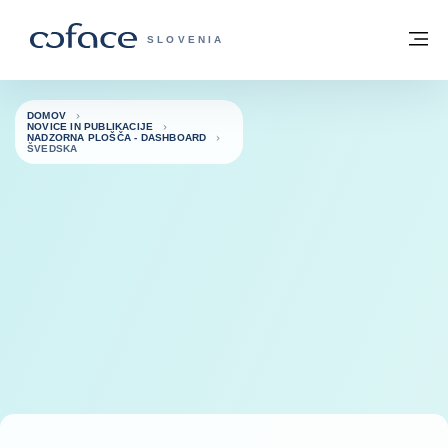
Pojdi na vsebino
Domov
Me
COFACE - ZAČETNA STRAN
SLOVENIA
DOMOV
NOVICE IN PUBLIKACIJE
NADZORNA PLOŠČA - DASHBOARD
ŠVEDSKA