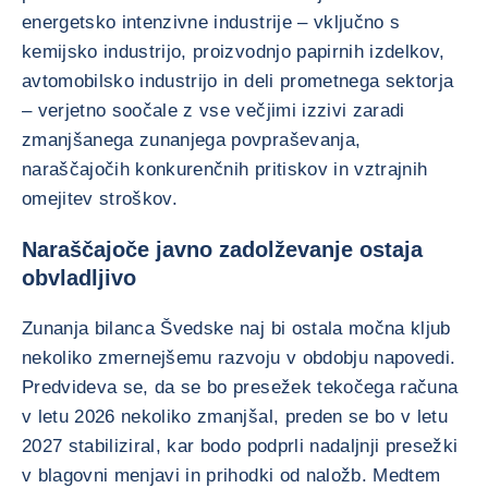
energetsko intenzivne industrije – vključno s
kemijsko industrijo, proizvodnjo papirnih izdelkov,
avtomobilsko industrijo in deli prometnega sektorja
– verjetno soočale z vse večjimi izzivi zaradi
zmanjšanega zunanjega povpraševanja,
naraščajočih konkurenčnih pritiskov in vztrajnih
omejitev stroškov.
Naraščajoče javno zadolževanje ostaja
obvladljivo
Zunanja bilanca Švedske naj bi ostala močna kljub
nekoliko zmernejšemu razvoju v obdobju napovedi.
Predvideva se, da se bo presežek tekočega računa
v letu 2026 nekoliko zmanjšal, preden se bo v letu
2027 stabiliziral, kar bodo podprli nadaljnji presežki
v blagovni menjavi in prihodki od naložb. Medtem