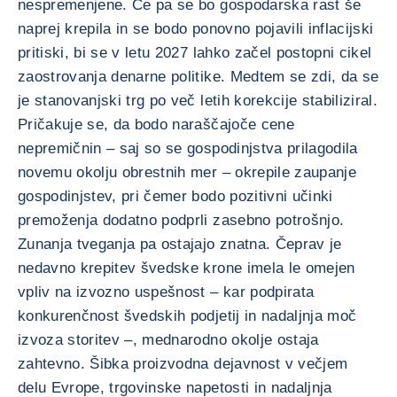
nespremenjene. Če pa se bo gospodarska rast še
naprej krepila in se bodo ponovno pojavili inflacijski
pritiski, bi se v letu 2027 lahko začel postopni cikel
zaostrovanja denarne politike. Medtem se zdi, da se
je stanovanjski trg po več letih korekcije stabiliziral.
Pričakuje se, da bodo naraščajoče cene
nepremičnin – saj so se gospodinjstva prilagodila
novemu okolju obrestnih mer – okrepile zaupanje
gospodinjstev, pri čemer bodo pozitivni učinki
premoženja dodatno podprli zasebno potrošnjo.
Zunanja tveganja pa ostajajo znatna. Čeprav je
nedavno krepitev švedske krone imela le omejen
vpliv na izvozno uspešnost – kar podpirata
konkurenčnost švedskih podjetij in nadaljnja moč
izvoza storitev –, mednarodno okolje ostaja
zahtevno. Šibka proizvodna dejavnost v večjem
delu Evrope, trgovinske napetosti in nadaljnja