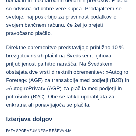
domačih in mednarodnih denarnih prenosov. Plačila
so odvisna od dobre vere kupca. Prodajalcem se
svetuje, naj poskrbijo za pravilnost podatkov o
svojem bančnem računu, če želijo prejeti
pravočasno plačilo.
Direktne obremenitve predstavljajo približno 10 %
brezgotovinskih plačil na Švedskem, njihova
priljubljenost pa hitro narašča. Na Švedskem
obstajata dve vrsti direktnih obremenitev: »Autogiro
Foretag« (AGF) za transakcije med podjetji (B2B) in
»AutogiroPrivat« (AGP) za plačila med podjetji in
potrošniki (B2C). Obe se lahko uporabljata za
enkratna ali ponavljajoča se plačila.
Izterjava dolgov
FAZA SPORAZUMNEGA REŠEVANJA