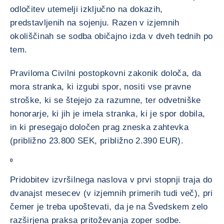
odločitev utemelji izključno na dokazih,
predstavljenih na sojenju. Razen v izjemnih
okoliščinah se sodba običajno izda v dveh tednih po
tem.
Praviloma Civilni postopkovni zakonik določa, da
mora stranka, ki izgubi spor, nositi vse pravne
stroške, ki se štejejo za razumne, ter odvetniške
honorarje, ki jih je imela stranka, ki je spor dobila,
in ki presegajo določen prag zneska zahtevka
(približno 23.800 SEK, približno 2.390 EUR).
0
Pridobitev izvršilnega naslova v prvi stopnji traja do
dvanajst mesecev (v izjemnih primerih tudi več), pri
čemer je treba upoštevati, da je na Švedskem zelo
razširjena praksa pritoževanja zoper sodbe.