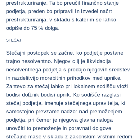
prestrukturiranje. Ta bo preučil finančno stanje
podjetja, preden bo pripravil in izvedel načrt
prestrukturiranja, v skladu s katerim se lahko
odpiše do 75 % dolga.
STEČAJ
Stečajni postopek se začne, ko podjetje postane
trajno nesolventno. Njegov cilj je likvidacija
nesolventnega podjetja s prodajo njegovih sredstev
in razdelitvijo morebitnih prihodkov med upnike.
Zahtevo za stečaj lahko pri lokalnem sodišču vloži
bodisi dolžnik bodisi upnik. Ko sodišče razglasi
stečaj podjetja, imenuje stečajnega upravitelja, ki
samostojno prevzame nadzor nad premoženjem
podjetja, pri čemer je njegova glavna naloga
unovčiti to premoženje in poravnati dolgove
stečajne mase v skladu z zakonskim vrstnim redom