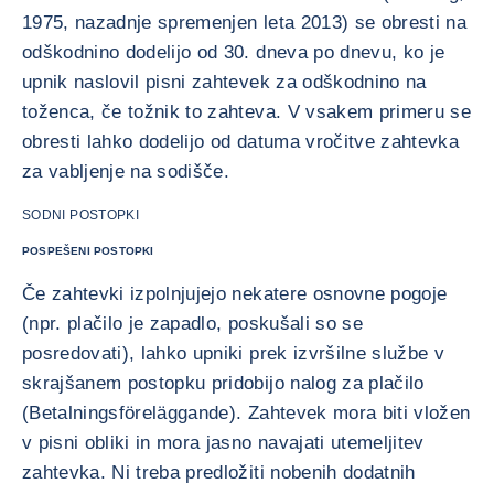
1975, nazadnje spremenjen leta 2013) se obresti na
odškodnino dodelijo od 30. dneva po dnevu, ko je
upnik naslovil pisni zahtevek za odškodnino na
toženca, če tožnik to zahteva. V vsakem primeru se
obresti lahko dodelijo od datuma vročitve zahtevka
za vabljenje na sodišče.
SODNI POSTOPKI
POSPEŠENI POSTOPKI
Če zahtevki izpolnjujejo nekatere osnovne pogoje
(npr. plačilo je zapadlo, poskušali so se
posredovati), lahko upniki prek izvršilne službe v
skrajšanem postopku pridobijo nalog za plačilo
(Betalningsföreläggande). Zahtevek mora biti vložen
v pisni obliki in mora jasno navajati utemeljitev
zahtevka. Ni treba predložiti nobenih dodatnih