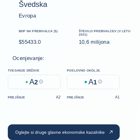
Švedska
Evropa
BDP NA PREBIVALCA ($)
ŠTEVILO PREBIVALCEV (V LETU
2021)
$55433.0
10,6 milijona
Ocenjevanje:
TVEGANJE DRŽAVE
POSLOVNO OKOLJE
A
A
2
Help
1
Help
A2
A1
PREJŠNJE
PREJŠNJE
Oglejte si druge glavne ekonomske kazalnike