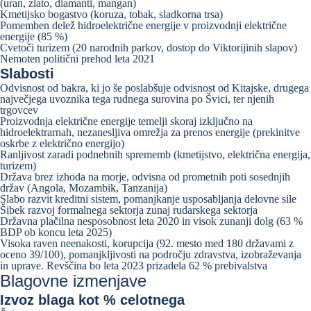
(uran, zlato, diamanti, mangan)
Kmetijsko bogastvo (koruza, tobak, sladkorna trsa)
Pomemben delež hidroelektrične energije v proizvodnji električne
energije (85 %)
Cvetoči turizem (20 narodnih parkov, dostop do Viktorijinih slapov)
Nemoten politični prehod leta 2021
Slabosti
Odvisnost od bakra, ki jo še poslabšuje odvisnost od Kitajske, drugega
največjega uvoznika tega rudnega surovina po Švici, ter njenih
trgovcev
Proizvodnja električne energije temelji skoraj izključno na
hidroelektrarnah, nezanesljiva omrežja za prenos energije (prekinitve
oskrbe z električno energijo)
Ranljivost zaradi podnebnih sprememb (kmetijstvo, električna energija,
turizem)
Država brez izhoda na morje, odvisna od prometnih poti sosednjih
držav (Angola, Mozambik, Tanzanija)
Slabo razvit kreditni sistem, pomanjkanje usposabljanja delovne sile
Šibek razvoj formalnega sektorja zunaj rudarskega sektorja
Državna plačilna nesposobnost leta 2020 in visok zunanji dolg (63 %
BDP ob koncu leta 2025)
Visoka raven neenakosti, korupcija (92. mesto med 180 državami z
oceno 39/100), pomanjkljivosti na področju zdravstva, izobraževanja
in uprave. Revščina bo leta 2023 prizadela 62 % prebivalstva
Blagovne izmenjave
Izvoz
blaga kot % celotnega