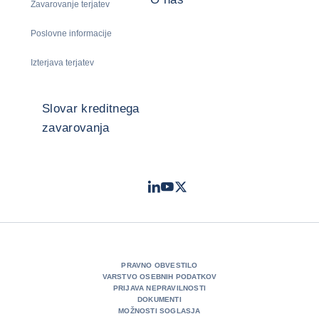
Zavarovanje terjatev
Poslovne informacije
Izterjava terjatev
Slovar kreditnega
zavarovanja
LinkedIn
Youtube
Twitter
- Coface
- Coface
- Coface
PRAVNO OBVESTILO
VARSTVO OSEBNIH PODATKOV
PRIJAVA NEPRAVILNOSTI
DOKUMENTI
MOŽNOSTI SOGLASJA