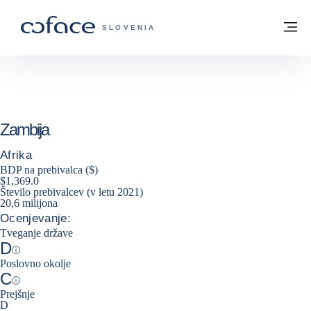
Pojdi na vsebino
Domov
Me
COFACE - ZAČETNA STRAN
SLOVENIA
Zambija
Afrika
BDP na prebivalca ($)
$1,369.0
Število prebivalcev (v letu 2021)
20,6 milijona
Ocenjevanje:
Tveganje države
D
Help
Poslovno okolje
C
Help
Prejšnje
D