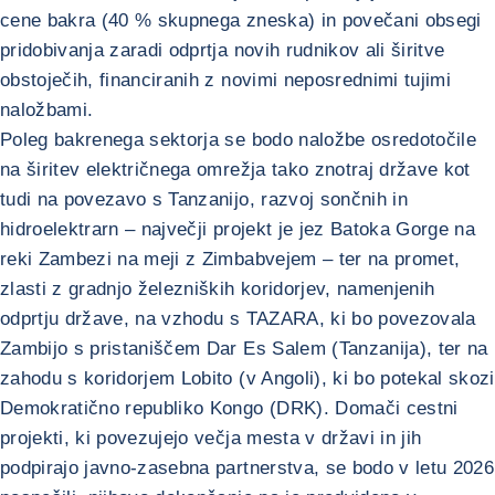
cene bakra (40 % skupnega zneska) in povečani obsegi
pridobivanja zaradi odprtja novih rudnikov ali širitve
obstoječih, financiranih z novimi neposrednimi tujimi
naložbami.
Poleg bakrenega sektorja se bodo naložbe osredotočile
na širitev električnega omrežja tako znotraj države kot
tudi na povezavo s Tanzanijo, razvoj sončnih in
hidroelektrarn – največji projekt je jez Batoka Gorge na
reki Zambezi na meji z Zimbabvejem – ter na promet,
zlasti z gradnjo železniških koridorjev, namenjenih
odprtju države, na vzhodu s TAZARA, ki bo povezovala
Zambijo s pristaniščem Dar Es Salem (Tanzanija), ter na
zahodu s koridorjem Lobito (v Angoli), ki bo potekal skozi
Demokratično republiko Kongo (DRK). Domači cestni
projekti, ki povezujejo večja mesta v državi in jih
podpirajo javno-zasebna partnerstva, se bodo v letu 2026