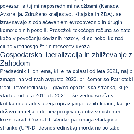
povezani s tujimi neposrednimi naložbami (Kanada,
Avstralija, Združeno kraljestvo, Kitajska in ZDA), se
izravnavajo z odplačevanjem evroobveznic in drugih
komercialnih posojil. Presežek tekočega računa se zato
kaže v povečanju deviznih rezerv, ki so nekoliko nad
ciljno vrednostjo štirih mesecev uvoza.
Gospodarska liberalizacija in zbliževanje z
Zahodom
Predsednik Hichilema, ki je na oblasti od leta 2021, naj bi
zmagal na volitvah avgusta 2026, pri čemer se Patriotski
front (levosredinski) – glavna opozicijska stranka, ki je
vladala od leta 2011 do 2021 – še vedno sooča s
kritikami zaradi slabega upravljanja javnih financ, kar je
državo pripeljalo do neizpolnjevanja obveznosti med
krizo zaradi Covid-19. Vendar pa zmaga vladajoče
stranke (UPND, desnosredinska) morda ne bo tako