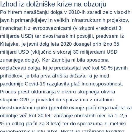
Izhod iz dolžniške krize na obzorju
Po hitrem naraščanju dolga v 2010-ih zaradi zelo visokih
javnih primanjkljajev in velikih infrastrukturnih projektov,
financiranih z evroobveznicami (v skupni vrednosti 3
milijarde USD) ter dvostranskimi posojili, predvsem iz
Kitajske, je javni dolg leta 2020 dosegel približno 35
milijard USD (vključno s skoraj 30 milijardami USD
zunanjega dolga). Ker Zambija ni bila sposobna
odplačevati dolga, ki je predstavljal več kot 50 % javnih
prihodkov, je bila prva afriška država, ki je med
pandemijo Covid-19 razglasila plačilno nesposobnost.
Proces prestrukturiranja v okviru skupnega okvira
skupine G20 je privedel do sporazuma z uradnimi
dvostranskimi upniki (preoblikovanje plačilnega načrta za
obdobje več kot 20 let, znižanje obrestnih mer na 1–2,5
% in odlog plačil za 3 leta) ter do sporazuma z imetniki
evroobveznic v letu 2024. Hkrati je razširjena kreditna