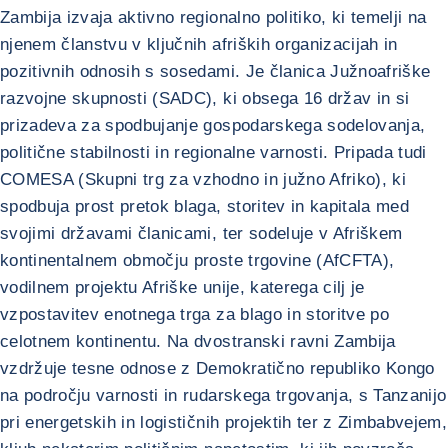
Zambija izvaja aktivno regionalno politiko, ki temelji na
njenem članstvu v ključnih afriških organizacijah in
pozitivnih odnosih s sosedami. Je članica Južnoafriške
razvojne skupnosti (SADC), ki obsega 16 držav in si
prizadeva za spodbujanje gospodarskega sodelovanja,
politične stabilnosti in regionalne varnosti. Pripada tudi
COMESA (Skupni trg za vzhodno in južno Afriko), ki
spodbuja prost pretok blaga, storitev in kapitala med
svojimi državami članicami, ter sodeluje v Afriškem
kontinentalnem območju proste trgovine (AfCFTA),
vodilnem projektu Afriške unije, katerega cilj je
vzpostavitev enotnega trga za blago in storitve po
celotnem kontinentu. Na dvostranski ravni Zambija
vzdržuje tesne odnose z Demokratično republiko Kongo
na področju varnosti in rudarskega trgovanja, s Tanzanijo
pri energetskih in logističnih projektih ter z Zimbabvejem,