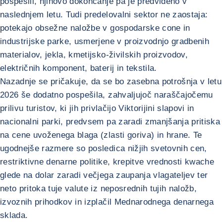
pospešili, njihovo dokončanje pa je predvideno v
naslednjem letu. Tudi predelovalni sektor ne zaostaja:
potekajo obsežne naložbe v gospodarske cone in
industrijske parke, usmerjene v proizvodnjo gradbenih
materialov, jekla, kmetijsko-živilskih proizvodov,
električnih komponent, baterij in tekstila.
Nazadnje se pričakuje, da se bo zasebna potrošnja v letu
2026 še dodatno pospešila, zahvaljujoč naraščajočemu
prilivu turistov, ki jih privlačijo Viktorijini slapovi in
nacionalni parki, predvsem pa zaradi zmanjšanja pritiska
na cene uvoženega blaga (zlasti goriva) in hrane. Te
ugodnejše razmere so posledica nižjih svetovnih cen,
restriktivne denarne politike, krepitve vrednosti kwache
glede na dolar zaradi večjega zaupanja vlagateljev ter
neto pritoka tuje valute iz neposrednih tujih naložb,
izvoznih prihodkov in izplačil Mednarodnega denarnega
sklada.