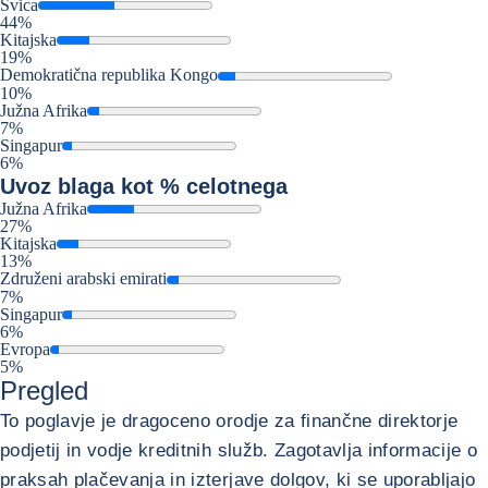
Švica
44%
Kitajska
19%
Demokratična republika Kongo
10%
Južna Afrika
7%
Singapur
6%
Uvoz
blaga kot % celotnega
Južna Afrika
27%
Kitajska
13%
Združeni arabski emirati
7%
Singapur
6%
Evropa
5%
Pregled
To poglavje je dragoceno orodje za finančne direktorje
podjetij in vodje kreditnih služb. Zagotavlja informacije o
praksah plačevanja in izterjave dolgov, ki se uporabljajo