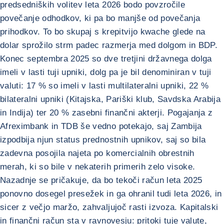
predsedniških volitev leta 2026 bodo povzročile
povečanje odhodkov, ki pa bo manjše od povečanja
prihodkov. To bo skupaj s krepitvijo kwache glede na
dolar sprožilo strm padec razmerja med dolgom in BDP.
Konec septembra 2025 so dve tretjini državnega dolga
imeli v lasti tuji upniki, dolg pa je bil denominiran v tuji
valuti: 17 % so imeli v lasti multilateralni upniki, 22 %
bilateralni upniki (Kitajska, Pariški klub, Savdska Arabija
in Indija) ter 20 % zasebni finančni akterji. Pogajanja z
Afreximbank in TDB še vedno potekajo, saj Zambija
izpodbija njun status prednostnih upnikov, saj so bila
zadevna posojila najeta po komercialnih obrestnih
merah, ki so bile v nekaterih primerih zelo visoke.
Nazadnje se pričakuje, da bo tekoči račun leta 2025
ponovno dosegel presežek in ga ohranil tudi leta 2026, in
sicer z večjo maržo, zahvaljujoč rasti izvoza. Kapitalski
in finančni račun sta v ravnovesju: pritoki tuje valute,