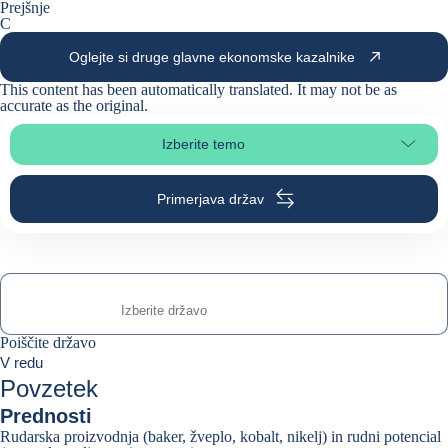
Prejšnje
C
Oglejte si druge glavne ekonomske kazalnike
This content has been automatically translated. It may not be as
accurate as the
original
.
Izberite temo
Izberite poglavje strani
Primerjava držav
Poiščite državo
Poiščite državo
0
V redu
suggestions
Povzetek
Prednosti
Rudarska proizvodnja (baker, žveplo, kobalt, nikelj) in rudni potencial