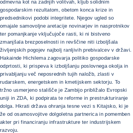
odmevna kot na zadnjih volitvah, kljub solidnim
gospodarskim rezultatom, obetom konca krize in
predsednikovi podobi integritete. Njegov ugled so
omajale samovoljne aretacije novinarjev in nasprotnikov
ter pomanjkanje vključujoče rasti, ki ni bistveno
zmanjšala brezposelnosti in revščine niti izboljšala
življenjskih pogojev najbolj ranljivih prebivalcev v državi.
Hakainde Hichilema zagovarja politiko gospodarske
odprtosti, ki prispeva k izboljšanju poslovnega okolja in
privabljanju več neposrednih tujih naložb, zlasti v
rudarskem, energetskem in kmetijskem sektorju. To
tržno usmerjeno stališče je Zambijo približalo Evropski
uniji in ZDA, ki podpirata te reforme in prestrukturiranje
dolga. Hkrati država ohranja tesne vezi s Kitajsko, ki je
že od osamosvojitve dolgoletna partnerica in pomemben
akter pri financiranju infrastrukture ter industrijskem
razvoju.