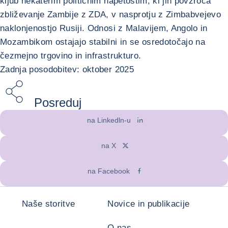
kljub nekaterim političnim napetostim, ki jih povzroča
zbliževanje Zambije z ZDA, v nasprotju z Zimbabvejevo
naklonjenostjo Rusiji. Odnosi z Malavijem, Angolo in
Mozambikom ostajajo stabilni in se osredotočajo na
čezmejno trgovino in infrastrukturo.
Zadnja posodobitev: oktober 2025
Posreduj
na Linkedln-u
na X
na Facebook
Naše storitve
Novice in publikacije
O nas