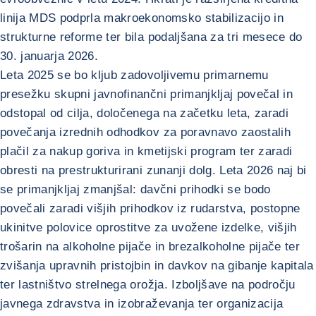
linija MDS podprla makroekonomsko stabilizacijo in
strukturne reforme ter bila podaljšana za tri mesece do
30. januarja 2026.
Leta 2025 se bo kljub zadovoljivemu primarnemu
presežku skupni javnofinančni primanjkljaj povečal in
odstopal od cilja, določenega na začetku leta, zaradi
povečanja izrednih odhodkov za poravnavo zaostalih
plačil za nakup goriva in kmetijski program ter zaradi
obresti na prestrukturirani zunanji dolg. Leta 2026 naj bi
se primanjkljaj zmanjšal: davčni prihodki se bodo
povečali zaradi višjih prihodkov iz rudarstva, postopne
ukinitve polovice oprostitve za uvožene izdelke, višjih
trošarin na alkoholne pijače in brezalkoholne pijače ter
zvišanja upravnih pristojbin in davkov na gibanje kapitala
ter lastništvo strelnega orožja. Izboljšave na področju
javnega zdravstva in izobraževanja ter organizacija