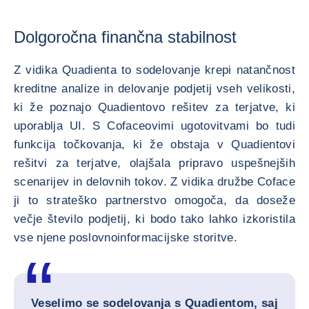
Dolgoročna finančna stabilnost
Z vidika Quadienta to sodelovanje krepi natančnost
kreditne analize in delovanje podjetij vseh velikosti,
ki že poznajo Quadientovo rešitev za terjatve, ki
uporablja UI. S Cofaceovimi ugotovitvami bo tudi
funkcija točkovanja, ki že obstaja v Quadientovi
rešitvi za terjatve, olajšala pripravo uspešnejših
scenarijev in delovnih tokov. Z vidika družbe Coface
ji to strateško partnerstvo omogoča, da doseže
večje število podjetij, ki bodo tako lahko izkoristila
vse njene poslovnoinformacijske storitve.
Veselimo se sodelovanja s Quadientom, saj