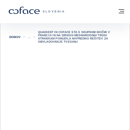
Pojdi na vsebino
Domov
Me
COFACE - ZAČETNA STRAN
SLOVENIA
QUADIENT IN COFACE STA S SKUPNIMI MOČMI V
FRANCIJI IN NA DRUGIH MEDNARODNIH TRGIH
DOMOV
STRANKAM PONUDILA NAPREDNO REŠITEV ZA
OBVLADOVANJE TVEGANJ