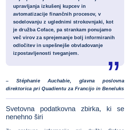
upravljanja izkušenj kupcev in
avtomatizacije finančnih procesov, v
sodelovanju z uglednimi strokovnjaki, kot
je družba Coface, pa strankam ponujamo
več virov za sprejemanje bolj informiranih
odločitev in uspešnejše obvladovanje
izpostavljenosti tveganjem.
–
Stéphanie Auchabie, glavna poslovna
direktorica pri Quadientu za Francijo in Beneluks
POVEČA
Svetovna podatkovna zbirka, ki se
nenehno širi