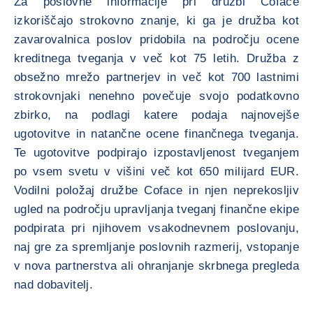
Za poslovne informacije pri družbi Coface
izkoriščajo strokovno znanje, ki ga je družba kot
zavarovalnica poslov pridobila na področju ocene
kreditnega tveganja v več kot 75 letih. Družba z
obsežno mrežo partnerjev in več kot 700 lastnimi
strokovnjaki nenehno povečuje svojo podatkovno
zbirko, na podlagi katere podaja najnovejše
ugotovitve in natančne ocene finančnega tveganja.
Te ugotovitve podpirajo izpostavljenost tveganjem
po vsem svetu v višini več kot 650 milijard EUR.
Vodilni položaj družbe Coface in njen neprekosljiv
ugled na področju upravljanja tveganj finančne ekipe
podpirata pri njihovem vsakodnevnem poslovanju,
naj gre za spremljanje poslovnih razmerij, vstopanje
v nova partnerstva ali ohranjanje skrbnega pregleda
nad dobavitelj.