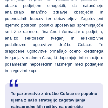
oblaku podjetjem omogočili, da natančneje
analizirajo finančno zdravje obstoječih in
potencialnih kupcev ter dobaviteljev. Zagotovljeni
izjemno podrobni podatki upoštevajo spreminjajoče
se tržne razmere, finančne informacije o podjetjih,
analizo sektorskih tveganj in ekskluzivne
podatkovne ugotovitve družbe Coface. Te
dragocene ugotovitve prinašajo oceno kreditnega
tveganja v realnem času, ki dopolnjuje informacije o
posameznih neposrednih razmerjih med podjetjem
in njegovimi kupci.
To partnerstvo z družbo Coface se popolno
ujema z našo strategijo zagotavljanja
najnaprednejših rešitev na področju