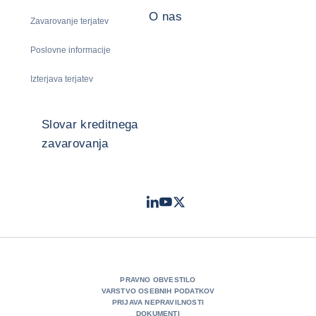
O nas
Zavarovanje terjatev
Poslovne informacije
Izterjava terjatev
Slovar kreditnega
zavarovanja
LinkedIn
Youtube
Twitter
- Coface
- Coface
- Coface
PRAVNO OBVESTILO
VARSTVO OSEBNIH PODATKOV
PRIJAVA NEPRAVILNOSTI
DOKUMENTI