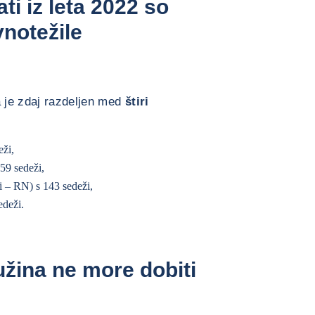
ati iz leta 2022 so
vnotežile
 je zdaj razdeljen med
štiri
eži,
59 sedeži,
i – RN) s 143 sedeži,
edeži.
užina ne more dobiti