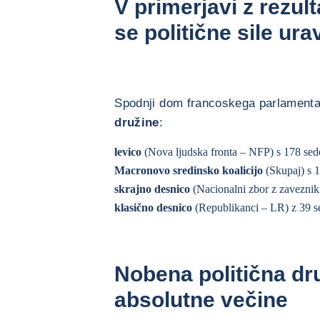
V primerjavi z rezult
se politične sile ura
Spodnji dom francoskega parlamenta
družine
:
levico
(Nova ljudska fronta – NFP) s 178 sed
Macronovo sredinsko koalicijo
(Skupaj) s 1
skrajno desnico
(Nacionalni zbor z zaveznik
klasično desnico
(Republikanci – LR) z 39 s
Nobena politična dr
absolutne večine