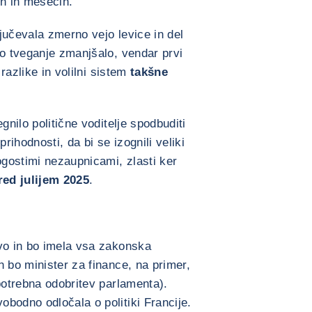
ih in mesecih.
ljučevala zmerno vejo levice in del
to tveganje zmanjšalo, vendar prvi
 razlike in volilni sistem
takšne
gnilo politične voditelje spodbuditi
rihodnosti, da bi se izognili veliki
ogostimi nezaupnicami, zlasti ker
red julijem 2025
.
avo in bo imela vsa zakonska
h bo minister za finance, na primer,
potrebna odobritev parlamenta).
bodno odločala o politiki Francije.