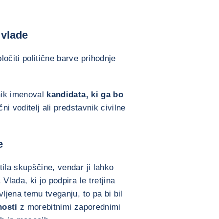
 vlade
očiti politične barve prihodnje
dnik imenoval
kandidata, ki ga bo
čni voditelj ali predstavnik civilne
e
ila skupščine, vendar ji lahko
Vlada, ki jo podpira le tretjina
vljena temu tveganju, to pa bi bil
nosti
z morebitnimi zaporednimi