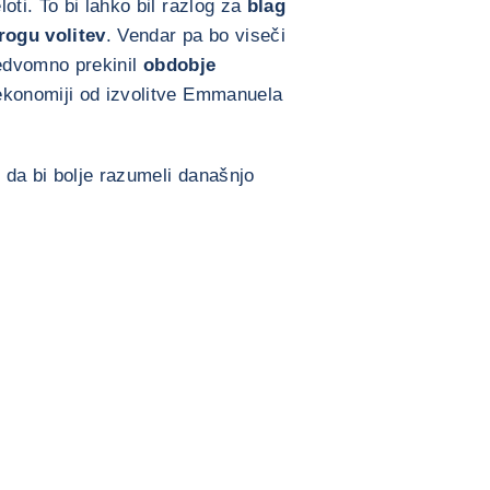
oti. To bi lahko bil razlog za
blag
rogu volitev
. Vendar pa bo viseči
nedvomno prekinil
obdobje
ekonomiji od izvolitve Emmanuela
, da bi bolje razumeli današnjo