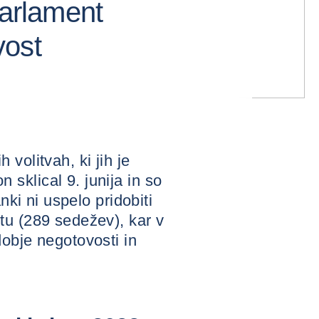
parlament
vost
volitvah, ki jih je
sklical 9. junija in so
anki ni uspelo pridobiti
tu (289 sedežev), kar v
obje negotovosti in