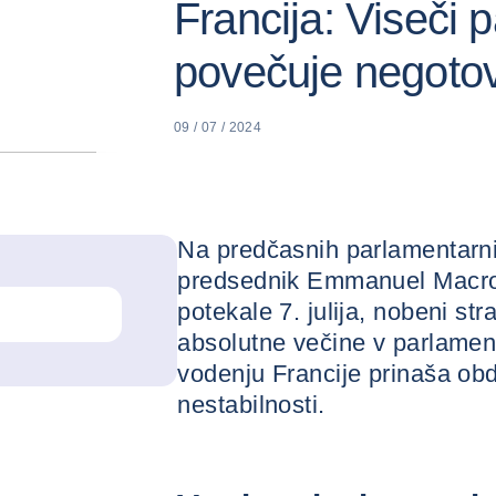
Francija: Viseči 
povečuje negoto
09 / 07 / 2024
Na predčasnih parlamentarnih 
predsednik Emmanuel Macron 
potekale 7. julija, nobeni str
absolutne večine v parlamen
vodenju Francije prinaša obd
nestabilnosti.