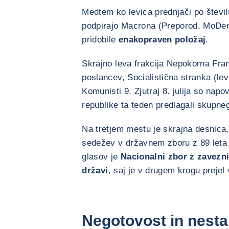
Medtem ko levica prednjači po številu
podpirajo Macrona (Preporod, MoDem,
pridobile
enakopraven položaj
.
Skrajno leva frakcija Nepokorna Franc
poslancev, Socialistična stranka (lev
Komunisti 9. Zjutraj 8. julija so nap
republike ta teden predlagali skupne
Na tretjem mestu je skrajna desnica, k
sedežev v državnem zboru z 89 leta 
glasov je
Nacionalni zbor z zaveznik
državi
, saj je v drugem krogu prejel 
Negotovost in nesta