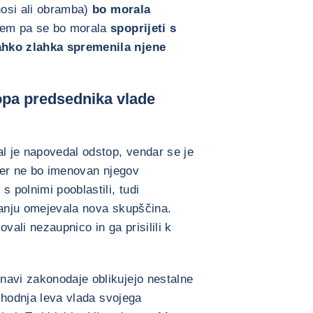
nosi ali obramba)
bo morala
sem pa se bo morala
spoprijeti s
ahko zlahka spremenila njene
opa predsednika vlade
al je napovedal odstop, vendar se je
kler ne bo imenovan njegov
s polnimi pooblastili, tudi
vanju omejevala nova skupščina.
sovali nezaupnico in ga prisilili k
navi zakonodaje oblikujejo nestalne
rihodnja leva vlada svojega