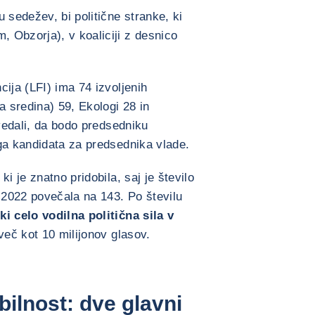
 sedežev, bi politične stranke, ki
 Obzorja), v koaliciji z desnico
ija (LFI) ima 74 izvoljenih
a sredina) 59, Ekologi 28 in
ovedali, da bodo predsedniku
ga kandidata za predsednika vlade.
i je znatno pridobila, saj je število
2022 povečala na 143. Po številu
i celo vodilna politična sila v
več kot 10 milijonov glasov.
bilnost: dve glavni