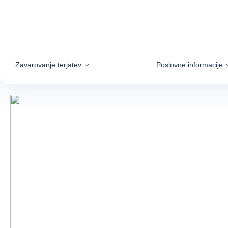
Pojdi na vsebino
Zavarovanje terjatev
Poslovne informacije