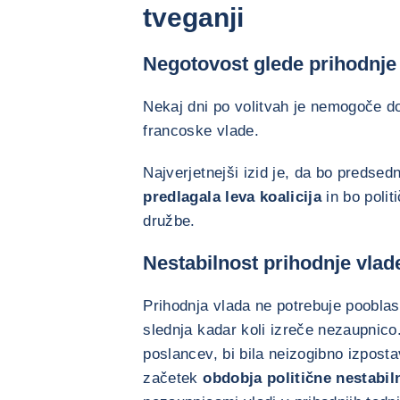
tveganji
Negotovost glede prihodnje
Nekaj dni po volitvah je nemogoče dol
francoske vlade.
Najverjetnejši izid je, da bo predse
predlagala leva koalicija
in bo politi
družbe.
Nestabilnost prihodnje vlad
Prihodnja vlada ne potrebuje pooblast
slednja kadar koli izreče nezaupnico. 
poslancev, bi bila neizogibno izposta
začetek
obdobja politične nestabil