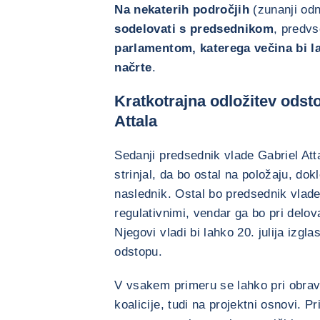
Na nekaterih področjih
(zunanji od
sodelovati s predsednikom
, predv
parlamentom, katerega večina bi l
načrte
.
Kratkotrajna odložitev odst
Attala
Sedanji predsednik vlade Gabriel Att
strinjal, da bo ostal na položaju, do
naslednik. Ostal bo predsednik vlade 
regulativnimi, vendar ga bo pri delo
Njegovi vladi bi lahko 20. julija izgla
odstopu.
V vsakem primeru se lahko pri obrav
koalicije, tudi na projektni osnovi. P