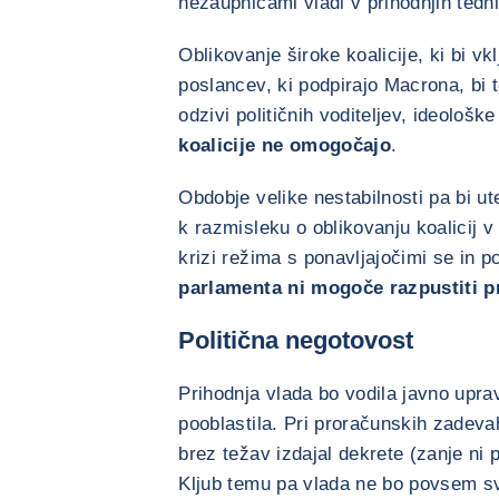
nezaupnicami vladi v prihodnjih tedn
Oblikovanje široke koalicije, ki bi vk
poslancev, ki podpirajo Macrona, bi 
odzivi političnih voditeljev, ideološke
koalicije ne omogočajo
.
Obdobje velike nestabilnosti pa bi ute
k razmisleku o oblikovanju koalicij v p
krizi režima s ponavljajočimi se in p
parlamenta ni mogoče razpustiti p
Politična negotovost
Prihodnja vlada bo vodila javno upr
pooblastila. Pri proračunskih zadeva
brez težav izdajal dekrete (zanje ni 
Kljub temu pa vlada ne bo povsem svo