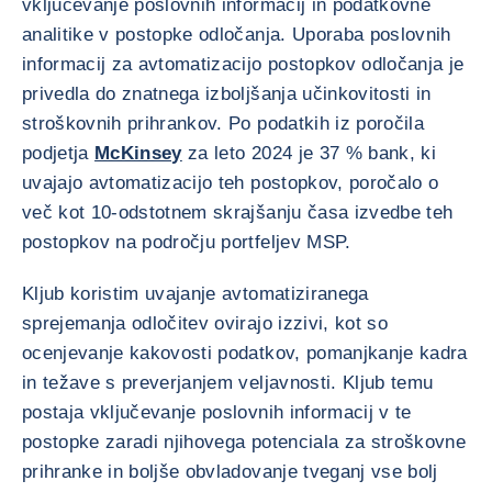
vključevanje poslovnih informacij in podatkovne
analitike v postopke odločanja. Uporaba poslovnih
informacij za avtomatizacijo postopkov odločanja je
privedla do znatnega izboljšanja učinkovitosti in
stroškovnih prihrankov. Po podatkih iz poročila
podjetja
McKinsey
za leto 2024 je 37 % bank, ki
uvajajo avtomatizacijo teh postopkov, poročalo o
več kot 10-odstotnem skrajšanju časa izvedbe teh
postopkov na področju portfeljev MSP.
Kljub koristim uvajanje avtomatiziranega
sprejemanja odločitev ovirajo izzivi, kot so
ocenjevanje kakovosti podatkov, pomanjkanje kadra
in težave s preverjanjem veljavnosti. Kljub temu
postaja vključevanje poslovnih informacij v te
postopke zaradi njihovega potenciala za stroškovne
prihranke in boljše obvladovanje tveganj vse bolj