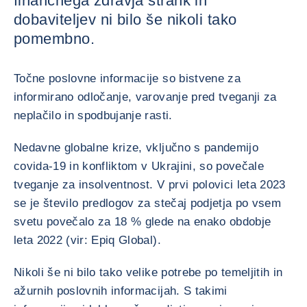
finančnega zdravja strank in
dobaviteljev ni bilo še nikoli tako
pomembno.
Točne poslovne informacije so bistvene za
informirano odločanje, varovanje pred tveganji za
neplačilo in spodbujanje rasti.
Nedavne globalne krize, vključno s pandemijo
covida-19 in konfliktom v Ukrajini, so povečale
tveganje za insolventnost. V prvi polovici leta 2023
se je število predlogov za stečaj podjetja po vsem
svetu povečalo za 18 % glede na enako obdobje
leta 2022 (vir: Epiq Global).
Nikoli še ni bilo tako velike potrebe po temeljitih in
ažurnih poslovnih informacijah. S takimi