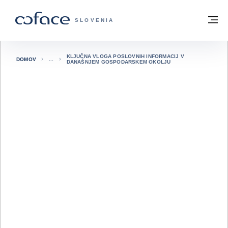
Pojdi na vsebino
Domov
Me
COFACE - ZAČETNA STRAN
SLOVENIA
KLJUČNA VLOGA POSLOVNIH INFORMACIJ V
DOMOV
DANAŠNJEM GOSPODARSKEM OKOLJU