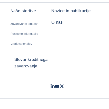
Naše storitve
Novice in publikacije
O nas
Zavarovanje terjatev
Poslovne informacije
Izterjava terjatev
Slovar kreditnega
zavarovanja
LinkedIn
Youtube
Twitter
- Coface
- Coface
- Coface