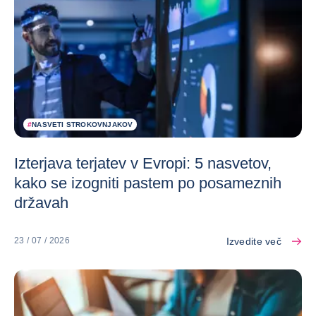
#
NASVETI STROKOVNJAKOV
Izterjava terjatev v Evropi: 5 nasvetov,
kako se izogniti pastem po posameznih
državah
Izvedite več
23 / 07 / 2026