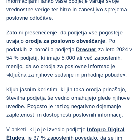
informacijami lahko vaše podjetje varuje svoje
vrednostne verige ter hitro in zanesljivo sprejema
poslovne odločitve.
Zato ni presenečenje, da podjetja vse pogosteje
uvajajo
orodja za poslovno obveščanje
. Po
podatkih iz poročila podjetja
Dresner
za leto 2024 v
54 % podjetij, ki imajo 5.000 ali več zaposlenih,
menijo, da so orodja za poslovne informacije
»ključna za njihove sedanje in prihodnje pobude«.
Kljub jasnim koristim, ki jih taka orodja prinašajo,
številna podjetja še vedno omahujejo glede njihove
uvedbe. Pogosto je razlog negativno dojemanje
zapletenosti in dostopnosti poslovnih informacij.
V anketi, ki jo je izvedlo podjetje
Infopro Digital
Études
, je 37 % zaposlenih povedalo, da se jim