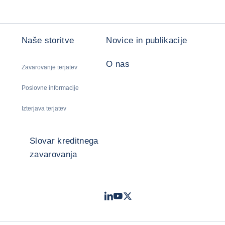
Naše storitve
Novice in publikacije
O nas
Zavarovanje terjatev
Poslovne informacije
Izterjava terjatev
Slovar kreditnega
zavarovanja
LinkedIn
Youtube
Twitter
- Coface
- Coface
- Coface