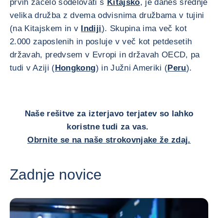
prvih začelo sodelovati s
Kitajsko
, je danes srednje
velika družba z dvema odvisnima družbama v tujini
(na Kitajskem in v
Indiji
). Skupina ima več kot
2.000 zaposlenih in posluje v več kot petdesetih
državah, predvsem v Evropi in državah OECD, pa
tudi v Aziji (
Hongkong
) in Južni Ameriki (
Peru
).
Naše rešitve za izterjavo terjatev so lahko
koristne tudi za vas.
Obrnite se na naše strokovnjake že zdaj.
Zadnje novice