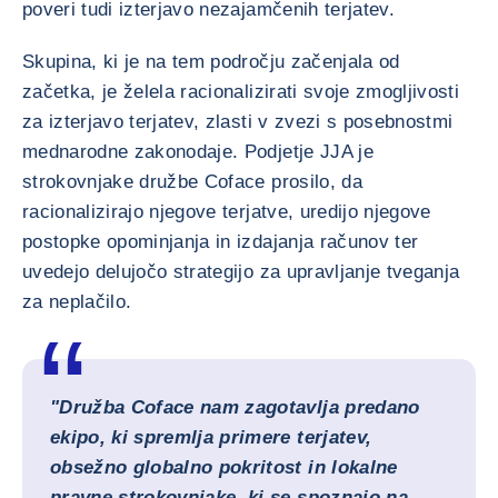
poveri tudi izterjavo nezajamčenih terjatev.
Skupina, ki je na tem področju začenjala od
začetka, je želela racionalizirati svoje zmogljivosti
za izterjavo terjatev, zlasti v zvezi s posebnostmi
mednarodne zakonodaje. Podjetje JJA je
strokovnjake družbe Coface prosilo, da
racionalizirajo njegove terjatve, uredijo njegove
postopke opominjanja in izdajanja računov ter
uvedejo delujočo strategijo za upravljanje tveganja
za neplačilo.
"Družba Coface nam zagotavlja predano
ekipo, ki spremlja primere terjatev,
obsežno globalno pokritost in lokalne
pravne strokovnjake, ki se spoznajo na