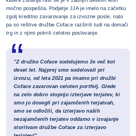
katere zunanja rast se je v zadnjih desetih letih
močno pospešila. Podjetje JJA je imelo na začetku
zgolj kreditno zavarovanje za izvozne posle, nato
pa so rešitve družbe Coface razširili tudi na domači
trg in z njimi pokrili celotno poslovanje.
"Z družbo Coface sodelujemo že več kot
deset let. Najprej smo sodelovali pri
izvozu, od leta 2021 pa imamo pri družbi
Coface zavarovan celoten portfelj. Glede
na zelo dobro stopnjo izterjave terjatev, ki
smo jo dosegli pri zajamčenih terjatvah,
smo se odločili, da izterjavo naših
nezajamčenih terjatev oddamo v izvajanje
storitvam družbe Coface za izterjavo
terjatev!"