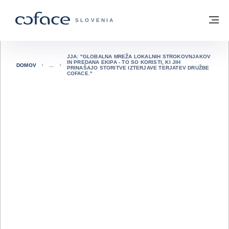
Pojdi na vsebino
Domov
Me
COFACE - ZAČETNA STRAN
SLOVENIA
JJA: "GLOBALNA MREŽA LOKALNIH STROKOVNJAKOV
IN PREDANA EKIPA - TO SO KORISTI, KI JIH
DOMOV
PRINAŠAJO STORITVE IZTERJAVE TERJATEV DRUŽBE
COFACE."