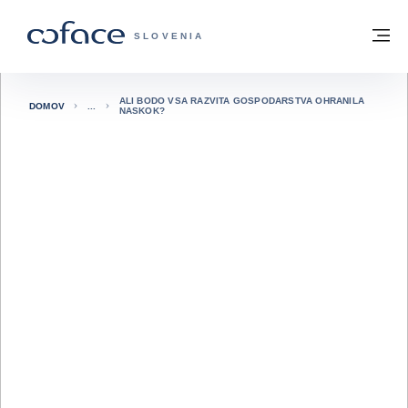
Pojdi na vsebino
Domov
Me
COFACE - ZAČETNA STRAN
SLOVENIA
ALI BODO VSA RAZVITA GOSPODARSTVA OHRANILA
DOMOV
NASKOK?