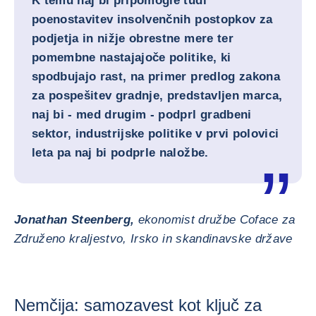
K temu naj bi pripomogle tudi
poenostavitev insolvenčnih postopkov za
podjetja in nižje obrestne mere ter
pomembne nastajajoče politike, ki
spodbujajo rast, na primer predlog zakona
za pospešitev gradnje, predstavljen marca,
naj bi - med drugim - podprl gradbeni
sektor, industrijske politike v prvi polovici
leta pa naj bi podprle naložbe.
Jonathan Steenberg,
ekonomist družbe Coface za
Združeno kraljestvo, Irsko in skandinavske države
Nemčija: samozavest kot ključ za