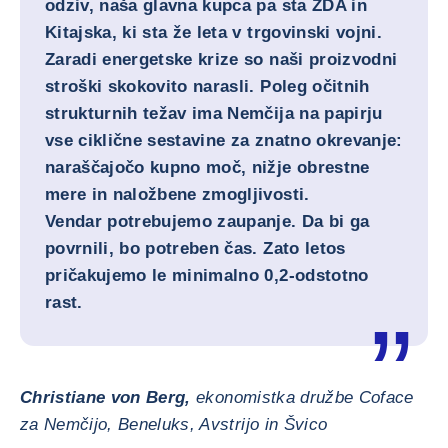
odziv, naša glavna kupca pa sta ZDA in
Kitajska, ki sta že leta v trgovinski vojni.
Zaradi energetske krize so naši proizvodni
stroški skokovito narasli. Poleg očitnih
strukturnih težav ima Nemčija na papirju
vse ciklične sestavine za znatno okrevanje:
naraščajočo kupno moč, nižje obrestne
mere in naložbene zmogljivosti.
Vendar potrebujemo zaupanje. Da bi ga
povrnili, bo potreben čas. Zato letos
pričakujemo le minimalno 0,2-odstotno
rast.
Christiane von Berg,
ekonomistka družbe Coface
za Nemčijo, Beneluks, Avstrijo in Švico