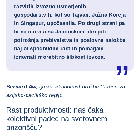
razvitih izvozno usmerjenih
gospodarstvih, kot so Tajvan, Južna Koreja
in Singapur, upočasnila. Po drugi strani pa
bi se morala na Japonskem okrepiti:
potrošnja prebivalstva in poslovne naložbe
naj bi spodbudile rast in pomagale
izravnati morebitno šibkost izvoza.
Bernard Aw,
glavni ekonomist družbe Coface za
azijsko-pacifiško regijo
Rast produktivnosti: nas čaka
kolektivni padec na svetovnem
prizorišču?