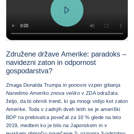
Združene države Amerike: paradoks –
navidezni zaton in odpornost
gospodarstva?
Zmaga Donalda Trumpa in ponovni vzpon gibanja
Naredimo Ameriko znova veliko
v ZDA odražata
željo, da bi obrnili trend, ki ga mnogi vidijo kot zaton
Amerike. Toda v zadnjih dveh letih se je ameriški
BDP na prebivalca povečal za 10 % glede na leto
2019, medtem ko je bilo na Japonskem in v
evrskem območju povečanje 2- oziroma 3-odstotno.