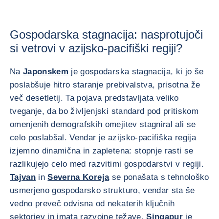
Gospodarska stagnacija: nasprotujoči
si vetrovi v azijsko-pacifiški regiji?
Na
Japonskem
je gospodarska stagnacija, ki jo še
poslabšuje hitro staranje prebivalstva, prisotna že
več desetletij. Ta pojava predstavljata veliko
tveganje, da bo življenjski standard pod pritiskom
omenjenih demografskih omejitev stagniral ali se
celo poslabšal. Vendar je azijsko-pacifiška regija
izjemno dinamična in zapletena: stopnje rasti se
razlikujejo celo med razvitimi gospodarstvi v regiji.
Tajvan
in
Severna Koreja
se ponašata s tehnološko
usmerjeno gospodarsko strukturo, vendar sta še
vedno preveč odvisna od nekaterih ključnih
sektorjev in imata razvojne težave.
Singapur
je