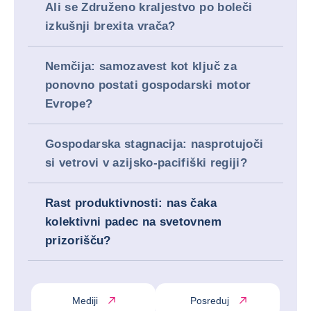
Ali se Združeno kraljestvo po boleči
izkušnji brexita vrača?
Nemčija: samozavest kot ključ za
ponovno postati gospodarski motor
Evrope?
Gospodarska stagnacija: nasprotujoči
si vetrovi v azijsko-pacifiški regiji?
Rast produktivnosti: nas čaka
kolektivni padec na svetovnem
prizorišču?
Mediji
Posreduj