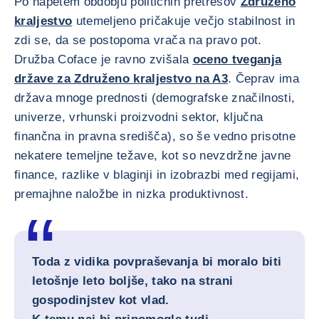
Po napetem obdobju političnih pretresov
Združeno
kraljestvo
utemeljeno pričakuje večjo stabilnost in
zdi se, da se postopoma vrača na pravo pot.
Družba Coface je ravno zvišala
oceno tveganja
države za Združeno kraljestvo na A3
. Čeprav ima
država mnoge prednosti (demografske značilnosti,
univerze, vrhunski proizvodni sektor, ključna
finančna in pravna središča), so še vedno prisotne
nekatere temeljne težave, kot so nevzdržne javne
finance, razlike v blaginji in izobrazbi med regijami,
premajhne naložbe in nizka produktivnost.
Toda z vidika povpraševanja bi moralo biti
letošnje leto boljše, tako na strani
gospodinjstev kot vlad.