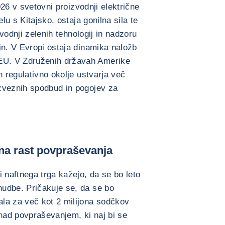
2026 v svetovni proizvodnji električne
elu s Kitajsko, ostaja gonilna sila te
zvodnji zelenih tehnologij in nadzoru
in. V Evropi ostaja dinamika naložb
U. V Združenih državah Amerike
n regulativno okolje ustvarja več
zveznih spodbud in pogojev za
na rast povpraševanja
 naftnega trga kažejo, da se bo leto
udbe. Pričakuje se, da se bo
la za več kot 2 milijona sodčkov
 nad povpraševanjem, ki naj bi se