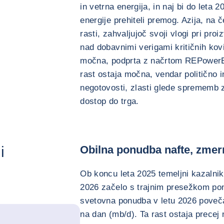
in vetrna energija, in naj bi do leta 
energije prehiteli premog. Azija, na č
rasti, zahvaljujoč svoji vlogi pri proi
nad dobavnimi verigami kritičnih kov
močna, podprta z načrtom REPowerE
rast ostaja močna, vendar politično i
negotovosti, zlasti glede sprememb 
dostop do trga.
i
Obilna ponudba nafte, zmer
Ob koncu leta 2025 temeljni kazalniki
2026 začelo s trajnim presežkom pon
svetovna ponudba v letu 2026 poveča
na dan (mb/d). Ta rast ostaja precej