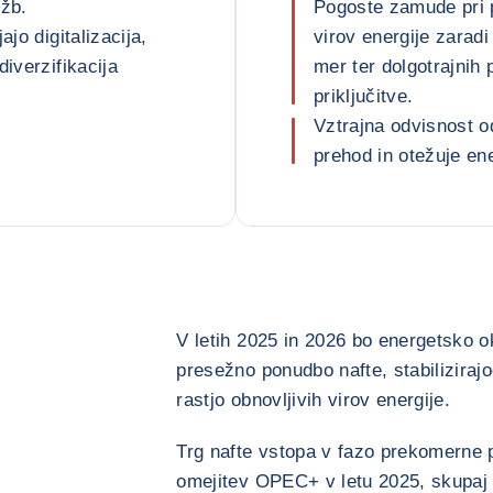
ožb.
Pogoste zamude pri p
jo digitalizacija,
virov energije zaradi
iverzifikacija
mer ter dolgotrajnih 
priključitve.
Vztrajna odvisnost od
prehod in otežuje en
V letih 2025 in 2026 bo energetsko 
presežno ponudbo nafte, stabiliziraj
rastjo obnovljivih virov energije.
Trg nafte vstopa v fazo prekomerne 
omejitev OPEC+ v letu 2025, skupaj 