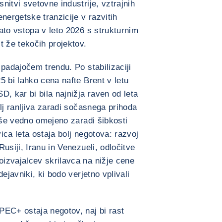
itvi svetovne industrije, vztrajnih
nergetske tranzicije v razvitih
ato vstopa v leto 2026 s strukturnim
t že tekočih projektov.
 padajočem trendu. Po stabilizaciji
5 bi lahko cena nafte Brent v letu
, kar bi bila najnižja raven od leta
lj ranljiva zaradi sočasnega prihoda
e še vedno omejeno zaradi šibkosti
ca leta ostaja bolj negotova: razvoj
usiji, Iranu in Venezueli, odločitve
izvajalcev skrilavca na nižje cene
ejavniki, ki bodo verjetno vplivali
PEC+ ostaja negotov, naj bi rast