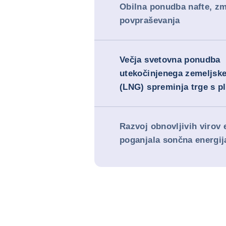
Obilna ponudba nafte, zm
povpraševanja
Večja svetovna ponudba
utekočinjenega zemeljske
(LNG) spreminja trge s p
Razvoj obnovljivih virov 
poganjala sončna energij