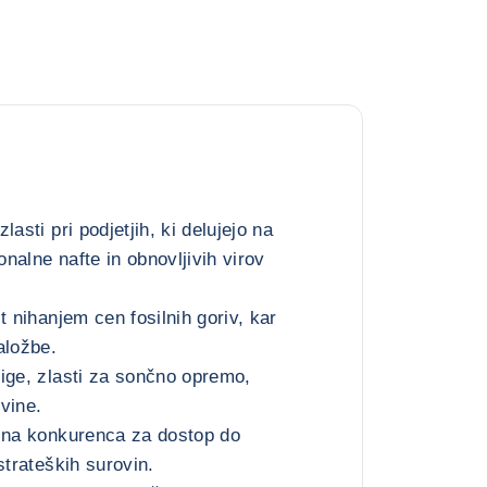
asti pri podjetjih, ki delujejo na
nalne nafte in obnovljivih virov
t nihanjem cen fosilnih goriv, kar
aložbe.
ige, zlasti za sončno opremo,
ovine.
ična konkurenca za dostop do
strateških surovin.