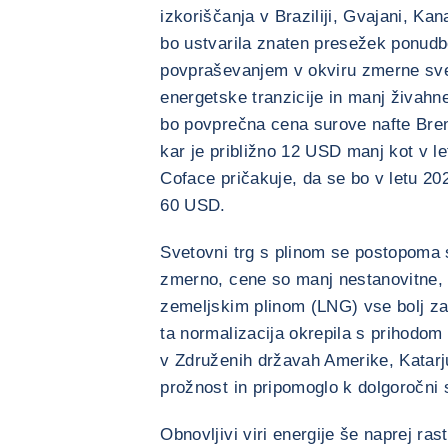
izkoriščanja v Braziliji, Gvajani, Ka
bo ustvarila znaten presežek ponudb
povpraševanjem v okviru zmerne sve
energetske tranzicije in manj živah
bo povprečna cena surove nafte Bren
kar je približno 12 USD manj kot v l
Coface pričakuje, da se bo v letu 20
60 USD.
Svetovni trg s plinom se postopoma s
zmerno, cene so manj nestanovitne, 
zemeljskim plinom (LNG) vse bolj zag
ta normalizacija okrepila s prihodom 
v Združenih državah Amerike, Katarj
prožnost in pripomoglo k dolgoročni s
Obnovljivi viri energije še naprej ra