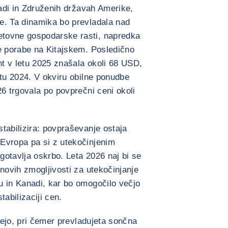
nadi in Združenih državah Amerike,
e. Ta dinamika bo prevladala nad
tovne gospodarske rasti, napredka
ne porabe na Kitajskem. Posledično
t v letu 2025 znašala okoli 68 USD,
etu 2024. V okviru obilne ponudbe
26 trgovala po povprečni ceni okoli
tabilizira: povpraševanje ostaja
Evropa pa si z utekočinjenim
otavlja oskrbo. Leta 2026 naj bi se
novih zmogljivosti za utekočinjanje
u in Kanadi, kar bo omogočilo večjo
tabilizaciji cen.
stejo, pri čemer prevladujeta sončna