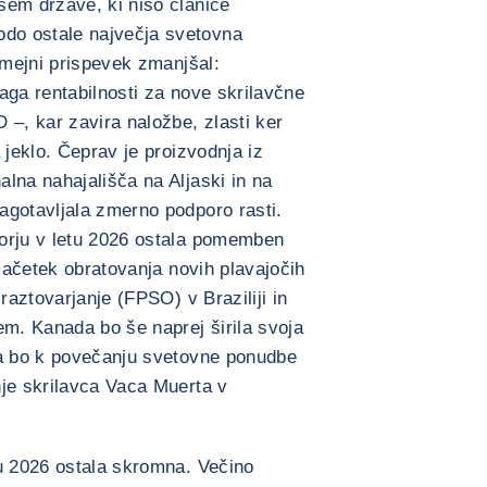
sem države, ki niso članice
do ostale največja svetovna
 mejni prispevek zmanjšal:
aga rentabilnosti za nove skrilavčne
 –, kar zavira naložbe, zlasti ker
 jeklo. Čeprav je proizvodnja iz
lna nahajališča na Aljaski in na
agotavljala zmerno podporo rasti.
orju v letu 2026 ostala pomemben
 začetek obratovanja novih plavajočih
raztovarjanje (FPSO) v Braziliji in
em. Kanada bo še naprej širila svoja
pa bo k povečanju svetovne ponudbe
nje skrilavca Vaca Muerta v
tu 2026 ostala skromna. Večino