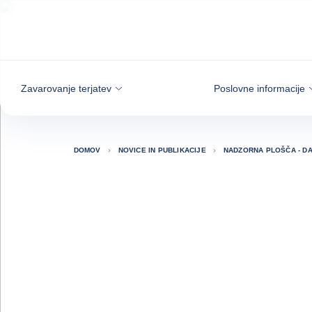
Pojdi na vsebino
Zavarovanje terjatev
Poslovne informacije
DOMOV
NOVICE IN PUBLIKACIJE
NADZORNA PLOŠČA - D