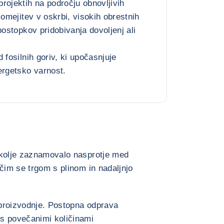
rojektih na področju obnovljivih
 omejitev v oskrbi, visokih obrestnih
postopkov pridobivanja dovoljenj ali
 fosilnih goriv, ki upočasnjuje
ergetsko varnost.
okolje zaznamovalo nasprotje med
očim se trgom s plinom in nadaljnjo
proizvodnje. Postopna odprava
s povečanimi količinami