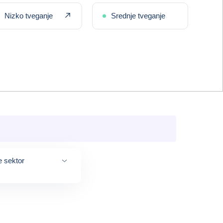
oslabšanje
Nedavna izboljšava
Nizko tveganje
Srednje tveganje
e sektor