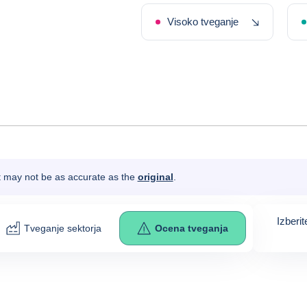
Nedavno p
Visoko tveganje
It may not be as accurate as the
original
.
Izberit
Tveganje sektorja
Ocena tveganja