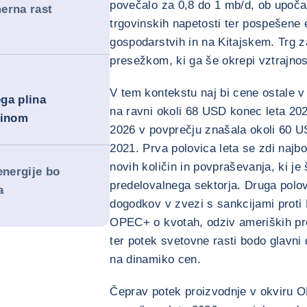
povečalo za 0,8 do 1 mb/d, ob upočasn
erna rast
trgovinskih napetosti ter pospešene e
gospodarstvih in na Kitajskem. Trg z
presežkom, ki ga še okrepi vztrajnos
V tem kontekstu naj bi cene ostale v
ga plina
na ravni okoli 68 USD konec leta 202
linom
2026 v povprečju znašala okoli 60 USD
2021. Prva polovica leta se zdi najbo
novih količin in povpraševanja, ki j
energije bo
predelovalnega sektorja. Druga polovi
a
dogodkov v zvezi s sankcijami proti R
OPEC+ o kvotah, odziv ameriških pro
ter potek svetovne rasti bodo glavni d
na dinamiko cen.
Čeprav potek proizvodnje v okviru O