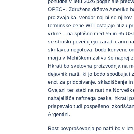
ponudbe v letu 2026 poganjale predv
OPEC+. Združene države Amerike bo
proizvajalka, vendar naj bi se njihov
terminske cene WTI ostajajo blizu pr
vrtine – na splošno med 55 in 65 USD
se stroški povečujejo zaradi carin na
skrilavca negotova, bodo konvenciona
morju v Mehiškem zalivu še naprej z
Hkrati bo svetovna proizvodnja na m
dejavnik rasti, ki jo bodo spodbujali
enot za pridobivanje, skladiščenje in 
Gvajani ter stabilna rast na Norvešk
nahajališča naftnega peska, hkrati 
prispevalo tudi pospešeno izkorišča
Argentini.
Rast povpraševanja po nafti bo v le