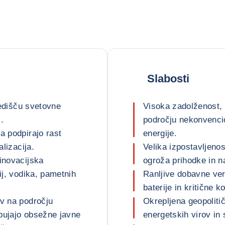
Slabosti
središču svetovne
Visoka zadolženost, zl
.
področju nekonvencio
a podpirajo rast
energije.
alizacija.
Velika izpostavljenos
inovacijska
ogroža prihodke in n
ij, vodika, pametnih
Ranljive dobavne ver
baterije in kritične k
ov na področju
Okrepljena geopolit
dbujajo obsežne javne
energetskih virov in 