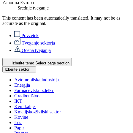
Zahodna Evropa
Srednje tveganje
This content has been automatically translated. It may not be as
accurate as the
original
.
Povzetek
Tveganje sektorja
Ocena tveganja
Izberite temo
Select page section
Izberite sektor
Avtomobilska industrija
Energija
Farmacevtski izdelki
Gradbeništvo
IKT
Kemikalije
Kmetijsko-živilski sektor
Kovine
Les
Papir