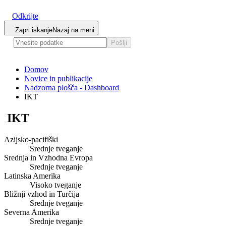
Odkrijte
Zapri iskanje
Nazaj na meni
Pošlji
Domov
Novice in publikacije
Nadzorna plošča - Dashboard
IKT
IKT
Azijsko-pacifiški
Srednje tveganje
Srednja in Vzhodna Evropa
Srednje tveganje
Latinska Amerika
Visoko tveganje
Bližnji vzhod in Turčija
Srednje tveganje
Severna Amerika
Srednje tveganje