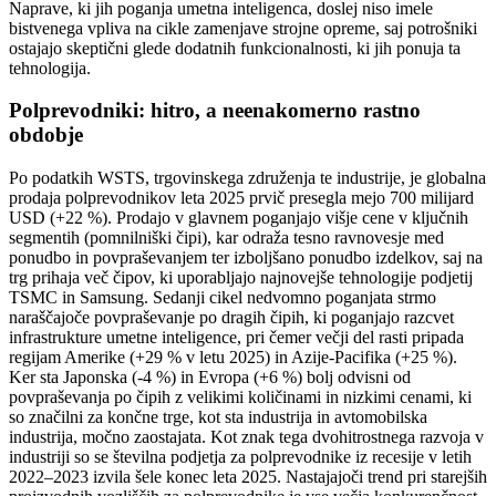
Naprave, ki jih poganja umetna inteligenca, doslej niso imele
bistvenega vpliva na cikle zamenjave strojne opreme, saj potrošniki
ostajajo skeptični glede dodatnih funkcionalnosti, ki jih ponuja ta
tehnologija.
Polprevodniki: hitro, a neenakomerno rastno
obdobje
Po podatkih WSTS, trgovinskega združenja te industrije, je globalna
prodaja polprevodnikov leta 2025 prvič presegla mejo 700 milijard
USD (+22 %). Prodajo v glavnem poganjajo višje cene v ključnih
segmentih (pomnilniški čipi), kar odraža tesno ravnovesje med
ponudbo in povpraševanjem ter izboljšano ponudbo izdelkov, saj na
trg prihaja več čipov, ki uporabljajo najnovejše tehnologije podjetij
TSMC in Samsung. Sedanji cikel nedvomno poganjata strmo
naraščajoče povpraševanje po dragih čipih, ki poganjajo razcvet
infrastrukture umetne inteligence, pri čemer večji del rasti pripada
regijam Amerike (+29 % v letu 2025) in Azije-Pacifika (+25 %).
Ker sta Japonska (-4 %) in Evropa (+6 %) bolj odvisni od
povpraševanja po čipih z velikimi količinami in nizkimi cenami, ki
so značilni za končne trge, kot sta industrija in avtomobilska
industrija, močno zaostajata. Kot znak tega dvohitrostnega razvoja v
industriji so se številna podjetja za polprevodnike iz recesije v letih
2022–2023 izvila šele konec leta 2025. Nastajajoči trend pri starejših