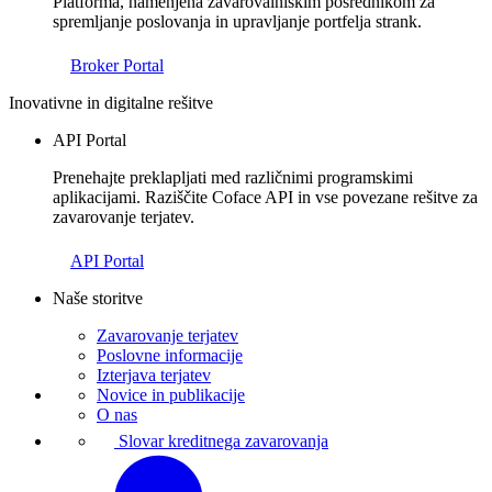
Platforma, namenjena zavarovalniškim posrednikom za
spremljanje poslovanja in upravljanje portfelja strank.
Broker Portal
Inovativne in digitalne rešitve
API Portal
Prenehajte preklapljati med različnimi programskimi
aplikacijami. Raziščite Coface API in vse povezane rešitve za
zavarovanje terjatev.
API Portal
Naše storitve
Zavarovanje terjatev
Poslovne informacije
Izterjava terjatev
Novice in publikacije
O nas
Slovar kreditnega zavarovanja