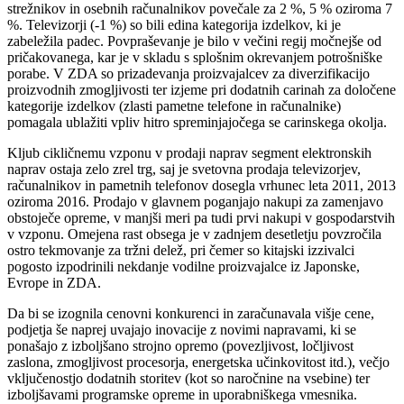
strežnikov in osebnih računalnikov povečale za 2 %, 5 % oziroma 7
%. Televizorji (-1 %) so bili edina kategorija izdelkov, ki je
zabeležila padec. Povpraševanje je bilo v večini regij močnejše od
pričakovanega, kar je v skladu s splošnim okrevanjem potrošniške
porabe. V ZDA so prizadevanja proizvajalcev za diverzifikacijo
proizvodnih zmogljivosti ter izjeme pri dodatnih carinah za določene
kategorije izdelkov (zlasti pametne telefone in računalnike)
pomagala ublažiti vpliv hitro spreminjajočega se carinskega okolja.
Kljub cikličnemu vzponu v prodaji naprav segment elektronskih
naprav ostaja zelo zrel trg, saj je svetovna prodaja televizorjev,
računalnikov in pametnih telefonov dosegla vrhunec leta 2011, 2013
oziroma 2016. Prodajo v glavnem poganjajo nakupi za zamenjavo
obstoječe opreme, v manjši meri pa tudi prvi nakupi v gospodarstvih
v vzponu. Omejena rast obsega je v zadnjem desetletju povzročila
ostro tekmovanje za tržni delež, pri čemer so kitajski izzivalci
pogosto izpodrinili nekdanje vodilne proizvajalce iz Japonske,
Evrope in ZDA.
Da bi se izognila cenovni konkurenci in zaračunavala višje cene,
podjetja še naprej uvajajo inovacije z novimi napravami, ki se
ponašajo z izboljšano strojno opremo (povezljivost, ločljivost
zaslona, zmogljivost procesorja, energetska učinkovitost itd.), večjo
vključenostjo dodatnih storitev (kot so naročnine na vsebine) ter
izboljšavami programske opreme in uporabniškega vmesnika.