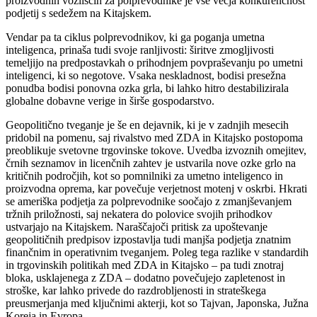
proizvodnih vozliščih za polprevodnike je vse večja konkurenčnost
podjetij s sedežem na Kitajskem.
Vendar pa ta ciklus polprevodnikov, ki ga poganja umetna
inteligenca, prinaša tudi svoje ranljivosti: širitve zmogljivosti
temeljijo na predpostavkah o prihodnjem povpraševanju po umetni
inteligenci, ki so negotove. Vsaka neskladnost, bodisi presežna
ponudba bodisi ponovna ozka grla, bi lahko hitro destabilizirala
globalne dobavne verige in širše gospodarstvo.
Geopolitično tveganje je še en dejavnik, ki je v zadnjih mesecih
pridobil na pomenu, saj rivalstvo med ZDA in Kitajsko postopoma
preoblikuje svetovne trgovinske tokove. Uvedba izvoznih omejitev,
črnih seznamov in licenčnih zahtev je ustvarila nove ozke grlo na
kritičnih področjih, kot so pomnilniki za umetno inteligenco in
proizvodna oprema, kar povečuje verjetnost motenj v oskrbi. Hkrati
se ameriška podjetja za polprevodnike soočajo z zmanjševanjem
tržnih priložnosti, saj nekatera do polovice svojih prihodkov
ustvarjajo na Kitajskem. Naraščajoči pritisk za upoštevanje
geopolitičnih predpisov izpostavlja tudi manjša podjetja znatnim
finančnim in operativnim tveganjem. Poleg tega razlike v standardih
in trgovinskih politikah med ZDA in Kitajsko – pa tudi znotraj
bloka, usklajenega z ZDA – dodatno povečujejo zapletenost in
stroške, kar lahko privede do razdrobljenosti in strateškega
preusmerjanja med ključnimi akterji, kot so Tajvan, Japonska, Južna
Koreja in Evropa.