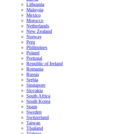
Lithuania
Malaysia
Mexico
Morocco
Netherlands
New Zealand
Norway
Peru
Philippines
Poland
Portugal
Republic of Ireland
Romania
Russia
Serbia
Singapore
Slovakia
South Africa
South Korea
Spain
Sweden
Switzerland
Taiwan
Thailand
Türkiye