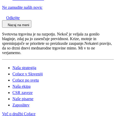
Ne zamudite naših novic
Odkrijte
Nazaj na meni
Svetovna trgovina je na razpotju. Nekoč je veljala za gonilo
blaginje, zdaj pa jo zasenčuje previdnost. Krize, motnje in
spreminjajoče se prioritete so preizkusile zaupanje.Nekateri pravijo,
da so drzni dnevi mednarodne trgovine mimo. Mi v to ne
verjamemo.
Naša strategija
Coface v Sloveniji
Coface po svetu
Naša ekipa
CSR zaveze
Naše pisarne
Zaposlitev
Več o družbi Coface