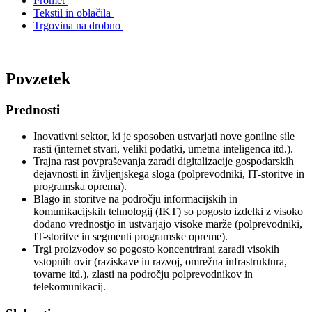
Promet
Tekstil in oblačila
Trgovina na drobno
Povzetek
Prednosti
Inovativni sektor, ki je sposoben ustvarjati nove gonilne sile
rasti (internet stvari, veliki podatki, umetna inteligenca itd.).
Trajna rast povpraševanja zaradi digitalizacije gospodarskih
dejavnosti in življenjskega sloga (polprevodniki, IT-storitve in
programska oprema).
Blago in storitve na področju informacijskih in
komunikacijskih tehnologij (IKT) so pogosto izdelki z visoko
dodano vrednostjo in ustvarjajo visoke marže (polprevodniki,
IT-storitve in segmenti programske opreme).
Trgi proizvodov so pogosto koncentrirani zaradi visokih
vstopnih ovir (raziskave in razvoj, omrežna infrastruktura,
tovarne itd.), zlasti na področju polprevodnikov in
telekomunikacij.