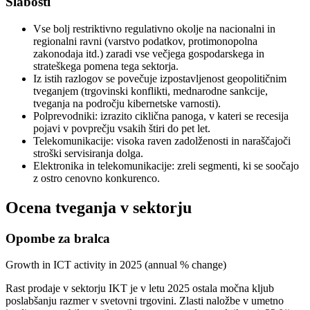
Slabosti
Vse bolj restriktivno regulativno okolje na nacionalni in
regionalni ravni (varstvo podatkov, protimonopolna
zakonodaja itd.) zaradi vse večjega gospodarskega in
strateškega pomena tega sektorja.
Iz istih razlogov se povečuje izpostavljenost geopolitičnim
tveganjem (trgovinski konflikti, mednarodne sankcije,
tveganja na področju kibernetske varnosti).
Polprevodniki: izrazito ciklična panoga, v kateri se recesija
pojavi v povprečju vsakih štiri do pet let.
Telekomunikacije: visoka raven zadolženosti in naraščajoči
stroški servisiranja dolga.
Elektronika in telekomunikacije: zreli segmenti, ki se soočajo
z ostro cenovno konkurenco.
Ocena tveganja v sektorju
Opombe za bralca
Growth in ICT activity in 2025 (annual % change)
Rast prodaje v sektorju IKT je v letu 2025 ostala močna kljub
poslabšanju razmer v svetovni trgovini. Zlasti naložbe v umetno