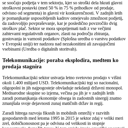
se soočajo podjetja v tem sektorju, kjer so stroški dela hkrati glavni
stroškovni postavki (med 50 % in 75 % prihodkov od prodaje,
odvisno od segmenta) in glavni vir konkurenčnosti. V zadnjih letih
je pomanjkanje usposobljenih kadrov omejevalo zmožnost podjetij,
da zadovoljijo povpraševanje, kar je posledično povzročilo dvig
stroškov plač. Sektor se mora spoprijemati tudi z vse večjimi
zahtevami regulativnih organov, zlasti na področju zbiranja,
gostovanja in varnosti podatkov (Splošna uredba o varstvu podatkov
v Evropski uniji) ter nadzora nad nezakonitimi ali zavajajočimi
vsebinami (Uredba o digitalnih storitvah).
Telekomunikacije: poraba eksplodira, medtem ko
prodaja stagnira
Telekomunikacijski sektor ustvarja letno svetovno prodajo v višini
okoli 1.400 milijard USD. Telekomunikacijski trgi so nacionalni,
oligopolni in jih najpogosteje obvladuje nekdanji državni monopol.
Mednarodne skupine so izjema, večina pa jih je v zadnjih letih
zaradi pomanjkanja ekonomije obsega in zadostnih sinergij znatno
zmanjšala svoje dejavnosti zunaj matičnih držav in regij.
Zaradi hitrega razvoja fiksnih in mobilnih omrežij v razvitih
gospodarstvih med letoma 1995 in 2015 je sektor zdaj v veliki meri
zrel, dobičkonosnost pa je odvisna od velikosti in stopnje