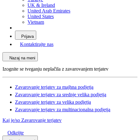
UK & Ireland
United Arab Emirates
United States
Vietnam
Prijava
Kontaktirajte nas
Nazaj na meni
Izognite se tveganju neplačila z zavarovanjem terjatev
Zavarovanje terjatev za majhna podjetja
Zavarovanje terjatev za srednje velika podjetja
Zavarovanje terjatev za velika podjetja
Zavarovanje terjatev za multinacionalna podjetja
Kaj je/so Zavarovanje terjatev
Odkrijte