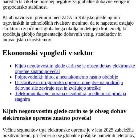
naredita ta cikel še posebej negotov za globalne dobavne verige in
gospodarsko stabilnost.
Kljub navidezni premirju med ZDA in Kitajsko glede njunih
trgovinskih in tehnoloških rivalstev menimo, da te napetosti ostajajo
strukturna značilnost globalnega okolja in delujejo kot temelj, ki
spodbuja globljo fragmentacijo dobavnih verig, standardov in
inovacijskih ekosistemov.
Ekonomski vpogledi v sektor
Kljub negotovostim glede carin se je obseg dobav elektronske
opreme znatno povečal
Polprevodniki: hitro, a neenakomerno rastno obdobje
IT-storitve in programska oprema: omejitve na področju
delovne sile zavirajo rast in zvišujejo stroške
Telekomunikacije: poraba eksplodira, medtem ko prodaja
stagnira
Kljub negotovostim glede carin se je obseg dobav
elektronske opreme znatno povečal
Večina segmentov trga elektronske opreme je v letu 2025 zabeležila
pozitivni trend, pri čemer so se globalne pošiljke pametnih telefonov,