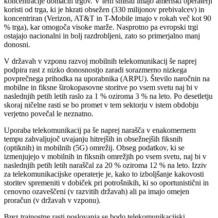
koncentracije domačih trgov. V tem smislu imajo ameriški operaterji
koristi od trga, ki je hkrati obsežen (330 milijonov prebivalcev) in
koncentriran (Verizon, AT&T in T-Mobile imajo v rokah več kot 90
% trga), kar omogoča visoke marže. Nasprotno pa evropski trgi
ostajajo nacionalni in bolj razdrobljeni, zato so primerjalno manj
donosni.
V državah v vzponu razvoj mobilnih telekomunikacij še naprej
podpira rast z nizko donosnostjo zaradi sorazmerno nizkega
povprečnega prihodka na uporabnika (ARPU). Število naročnin na
mobilne in fiksne širokopasovne storitve po vsem svetu naj bi v
naslednjih petih letih raslo za 1 % oziroma 3 % na leto. Po desetletju
skoraj ničelne rasti se bo promet v tem sektorju v istem obdobju
verjetno povečal le neznatno.
Uporaba telekomunikacij pa še naprej narašča v enakomernem
tempu zahvaljujoč uvajanju hitrejših in obsežnejših fiksnih
(optiknih) in mobilnih (5G) omrežij. Obseg podatkov, ki se
izmenjujejo v mobilnih in fiksnih omrežjih po vsem svetu, naj bi v
naslednjih petih letih naraščal za 20 % oziroma 12 % na leto. Izziv
za telekomunikacijske operaterje je, kako to izboljšanje kakovosti
storitev spremeniti v dobiček pri potrošnikih, ki so oportunistični in
cenovno ozaveščeni (v razvitih državah) ali pa imajo omejen
proračun (v državah v vzponu).
Brez trajnostne rasti poslovanja se bodo telekomunikacijski