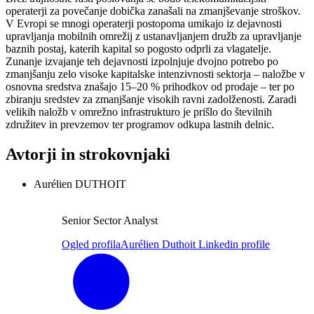
operaterji za povečanje dobička zanašali na zmanjševanje stroškov.
V Evropi se mnogi operaterji postopoma umikajo iz dejavnosti
upravljanja mobilnih omrežij z ustanavljanjem družb za upravljanje
baznih postaj, katerih kapital so pogosto odprli za vlagatelje.
Zunanje izvajanje teh dejavnosti izpolnjuje dvojno potrebo po
zmanjšanju zelo visoke kapitalske intenzivnosti sektorja – naložbe v
osnovna sredstva znašajo 15–20 % prihodkov od prodaje – ter po
zbiranju sredstev za zmanjšanje visokih ravni zadolženosti. Zaradi
velikih naložb v omrežno infrastrukturo je prišlo do številnih
združitev in prevzemov ter programov odkupa lastnih delnic.
Avtorji in strokovnjaki
Aurélien DUTHOIT
Senior Sector Analyst
Ogled profila
Aurélien Duthoit Linkedin profile