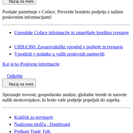
Nazaj na meni
Poslujte pametneje s Coface. Preverite boniteto podjetja z našimi
poslovnimi informacijami!
Uporabite Coface informacije in zmanjšajte kreditno tveganje
URBA360: Zavarovalniški vpogled v podjetje in tveganja
Vpogledi v podatke o vaših poslovnih partnerjih
Kaj je/so Poslovne informacije
Odkrijte
Nazaj na meni
Spoznajte novosti, gospodarske analize, globalne trende in nasvete
naših strokovnjakov, ki bodo vaše podjetje popeljali do uspeha.
Kotiček za novinarje
Nadzorna plošča - Dashboard
Podkast Trade Talk