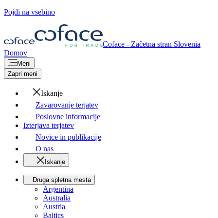
Pojdi na vsebino
Coface - Začetna stran
Slovenia
Domov
Meni
Zapri meni
Iskanje
Zavarovanje terjatev
Poslovne informacije
Izterjava terjatev
Novice in publikacije
O nas
Iskanje
Druga spletna mesta
Argentina
Australia
Austria
Baltics