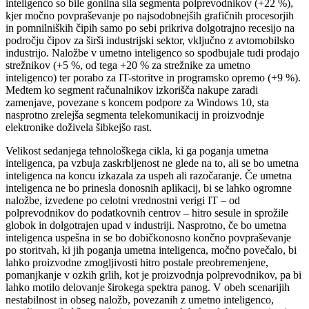
inteligenco so bile gonilna sila segmenta polprevodnikov (+22 %),
kjer močno povpraševanje po najsodobnejših grafičnih procesorjih
in pomnilniških čipih samo po sebi prikriva dolgotrajno recesijo na
področju čipov za širši industrijski sektor, vključno z avtomobilsko
industrijo. Naložbe v umetno inteligenco so spodbujale tudi prodajo
strežnikov (+5 %, od tega +20 % za strežnike za umetno
inteligenco) ter porabo za IT-storitve in programsko opremo (+9 %).
Medtem ko segment računalnikov izkorišča nakupe zaradi
zamenjave, povezane s koncem podpore za Windows 10, sta
nasprotno zrelejša segmenta telekomunikacij in proizvodnje
elektronike doživela šibkejšo rast.
Velikost sedanjega tehnološkega cikla, ki ga poganja umetna
inteligenca, pa vzbuja zaskrbljenost ne glede na to, ali se bo umetna
inteligenca na koncu izkazala za uspeh ali razočaranje. Če umetna
inteligenca ne bo prinesla donosnih aplikacij, bi se lahko ogromne
naložbe, izvedene po celotni vrednostni verigi IT – od
polprevodnikov do podatkovnih centrov – hitro sesule in sprožile
globok in dolgotrajen upad v industriji. Nasprotno, če bo umetna
inteligenca uspešna in se bo dobičkonosno končno povpraševanje
po storitvah, ki jih poganja umetna inteligenca, močno povečalo, bi
lahko proizvodne zmogljivosti hitro postale preobremenjene,
pomanjkanje v ozkih grlih, kot je proizvodnja polprevodnikov, pa bi
lahko motilo delovanje širokega spektra panog. V obeh scenarijih
nestabilnost in obseg naložb, povezanih z umetno inteligenco,