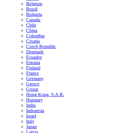
Belgium
Brazil
Bulgaria
Canada
Chile
China
Colombia
Croatia
Czech Republic
Denmark
Ecuador
Estonia
Finland
France
Germany
Greece
Group
Hong Kong, S.A.R.
Hungary
India
Indonesia
Israel
Italy
Japan
Latvia